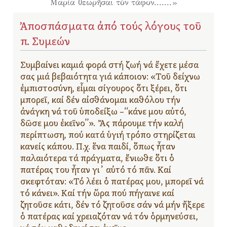
Μαρία θεωρῆσαι τὸν τάφον.......»
Ἀποσπάσματα ἀπό τούς λόγους τοῦ
π. Συμεών
Συμβαίνει καμιά φορά στή ζωή νά ἔχετε μέσα
σας μιά βεβαιότητα γιά κάποιον: «Τοῦ δείχνω
ἐμπιστοσύνη, εἶμαι σίγουρος ὅτι ξέρει, ὅτι
μπορεῖ, καί δέν αἰσθάνομαι καθόλου τήν
ἀνάγκη νά τοῦ ὑποδείξω –‘‘κάνε μου αὐτό,
δῶσε μου ἐκεῖνο’’». Ἄς πάρουμε τήν καλή
περίπτωση, πού κατά ὑγιή τρόπο στηρίζεται
κανείς κάπου. Π.χ. ἕνα παιδί, ὅπως ἦταν
παλαιότερα τά πράγματα, ἔνιωθε ὅτι ὁ
πατέρας του ἦταν γι᾿ αὐτό τό πᾶν. Καί
σκεφτόταν: «Τό λέει ὁ πατέρας μου, μπορεῖ νά
τό κάνει». Καί τήν ὥρα πού πήγαινε καί
ζητοῦσε κάτι, δέν τό ζητοῦσε σάν νά μήν ἤξερε
ὁ πατέρας καί χρειαζόταν νά τόν ὁρμηνεύσει,