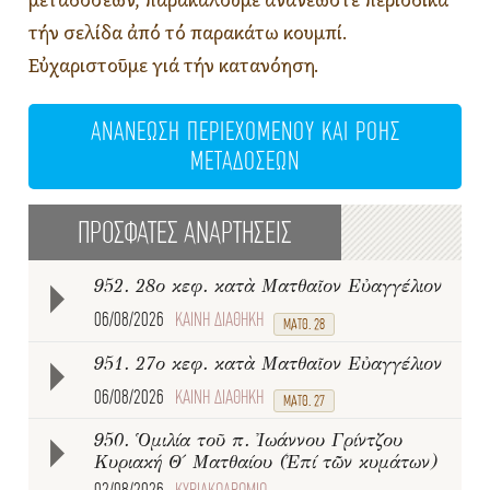
μεταδόσεων, παρακαλοῦμε ἀνανεώστε περιοδικά
τήν σελίδα ἀπό τό παρακάτω κουμπί.
Εὐχαριστοῦμε γιά τήν κατανόηση.
ΑΝΑΝΕΩΣΗ ΠΕΡΙΕΧΟΜΕΝΟΥ ΚΑΙ ΡΟΗΣ
ΜΕΤΑΔΟΣΕΩΝ
ΠΡΟΣΦΑΤΕΣ ΑΝΑΡΤΗΣΕΙΣ
952. 28ο κεφ. κατὰ Ματθαῖον Εὐαγγέλιον
06/08/2026
ΚΑΙΝΗ ΔΙΑΘΗΚΗ
ΜΑΤΘ. 28
951. 27ο κεφ. κατὰ Ματθαῖον Εὐαγγέλιον
06/08/2026
ΚΑΙΝΗ ΔΙΑΘΗΚΗ
ΜΑΤΘ. 27
950. Ὁμιλία τοῦ π. Ἰωάννου Γρίντζου
Κυριακή Θ΄ Ματθαίου (Ἐπί τῶν κυμάτων)
02/08/2026
ΚΥΡΙΑΚΟΔΡΟΜΙΟ