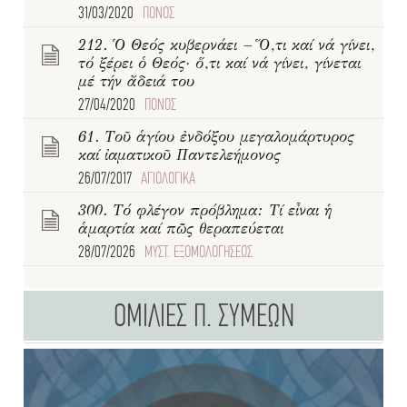
31/03/2020
ΠΟΝΟΣ
212. Ὁ Θεός κυβερνάει – Ὅ,τι καί νά γίνει,
τό ξέρει ὁ Θεός· ὅ,τι καί νά γίνει, γίνεται
μέ τήν ἄδειά του
27/04/2020
ΠΟΝΟΣ
61. Τοῦ ἁγίου ἐνδόξου μεγαλομάρτυρος
καί ἰαματικοῦ Παντελεήμονος
26/07/2017
ΑΓΙΟΛΟΓΙΚΑ
300. Τό φλέγον πρόβλημα: Τί εἶναι ἡ
ἁμαρτία καί πῶς θεραπεύεται
28/07/2026
ΜΥΣΤ. ΕΞΟΜΟΛΟΓΗΣΕΩΣ
ΟΜΙΛΙΕΣ Π. ΣΥΜΕΩΝ