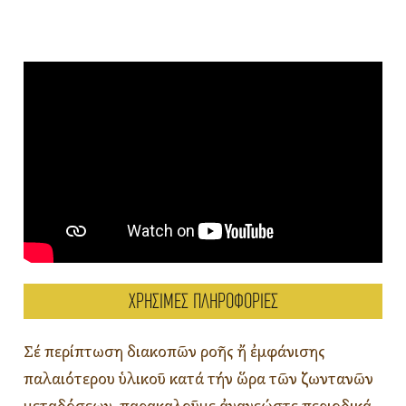
ΧΡΗΣΙΜΕΣ ΠΛΗΡΟΦΟΡΙΕΣ
Σέ περίπτωση διακοπῶν ροῆς ἤ ἐμφάνισης
παλαιότερου ὑλικοῦ κατά τήν ὥρα τῶν ζωντανῶν