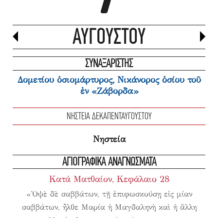
ΑΥΓΟΎΣΤΟΥ
ΣΥΝΑΞΑΡΙΣΤΗΣ
Δομετίου ὁσιομάρτυρος, Νικάνορος ὁσίου τοῦ
ἐν «Ζάβορδα»
ΝΗΣΤΕΊΑ ΔΕΚΑΠΕΝΤΑΥΓΟΎΣΤΟΥ
Νηστεία
ΑΓΙΟΓΡΑΦΙΚΑ ΑΝΑΓΝΩΣΜΑΤΑ
Κατά Ματθαίον, Κεφάλαιο 28
«Ὀψὲ δὲ σαββάτων, τῇ ἐπιφωσκούσῃ εἰς μίαν
σαββάτων, ἦλθε Μαρία ἡ Μαγδαληνὴ καὶ ἡ
ἄλλη