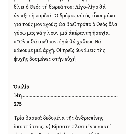
δίνει ὁ Θεός τή δωρεά του; Λίγο-λίγο θά
ἀνοίξει ἡ καρδιά. Ὁ δρόμος αὐτός εἶναι μόνο
γιά τούς μοναχούς; Θά βρεῖ τρόπο ὁ Θεός ὅλα
γύρω μας νά γίνουν μιά ἀπέραντη ἡσυχία.
«Ὅλοι θά σωθοῦν· ἐγώ θά χαθῶ». Νά
κάνουμε μιά ἀρχή. Οἱ τρεῖς δυνάμεις τῆς
ψυχῆς δοσμένες στήν εὐχή.
Ὁμιλία
14η……………………………………………………………
275
Τρία βασικά δεδομένα τῆς ἀνθρωπίνης
ὑποστάσεως· α) Εἴμαστε πλασμένοι «κατ᾿