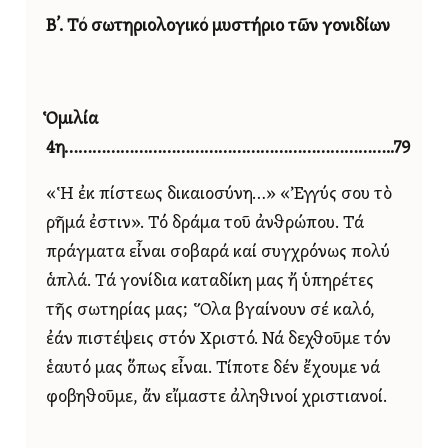
Β’. Τό σωτηριολογικό μυστήριο τῶν γονιδίων
Ὁμιλία
4η……………………………………………………………..79
«Ἡ ἐκ πίστεως δικαιοσύνη…» «Ἐγγύς σου τὸ
ρῆμά ἐστιν». Τό δράμα τοῦ ἀνθρώπου. Τά
πράγματα εἶναι σοβαρά καί συγχρόνως πολύ
ἁπλά. Τά γονίδια καταδίκη μας ἤ ὑπηρέτες
τῆς σωτηρίας μας; Ὅλα βγαίνουν σέ καλό,
ἐάν πιστέψεις στόν Χριστό. Νά δεχθοῦμε τόν
ἑαυτό μας ὅπως εἶναι. Τίποτε δέν ἔχουμε νά
φοβηθοῦμε, ἄν εἴμαστε ἀληθινοί χριστιανοί.