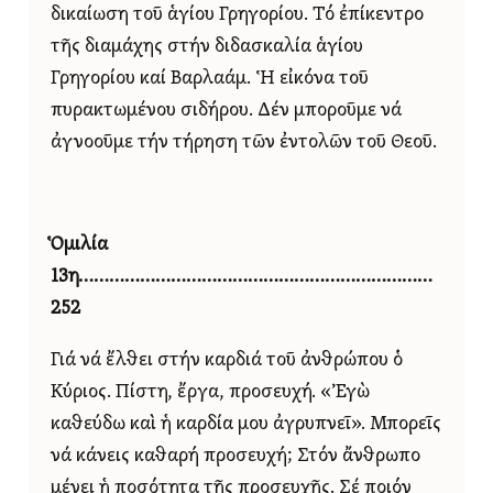
δικαίωση τοῦ ἁγίου Γρηγορίου. Τό ἐπίκεντρο
τῆς διαμάχης στήν διδασκαλία ἁγίου
Γρηγορίου καί Βαρλαάμ. Ἡ εἰκόνα τοῦ
πυρακτωμένου σιδήρου. Δέν μποροῦμε νά
ἀγνοοῦμε τήν τήρηση τῶν ἐντολῶν τοῦ Θεοῦ.
Ὁμιλία
13η……………………………………………………………
252
Γιά νά ἔλθει στήν καρδιά τοῦ ἀνθρώπου ὁ
Κύριος. Πίστη, ἔργα, προσευχή. «Ἐγὼ
καθεύδω καὶ ἡ καρδία μου ἀγρυπνεῖ». Μπορεῖς
νά κάνεις καθαρή προσευχή; Στόν ἄνθρωπο
μένει ἡ ποσότητα τῆς προσευχῆς. Σέ ποιόν