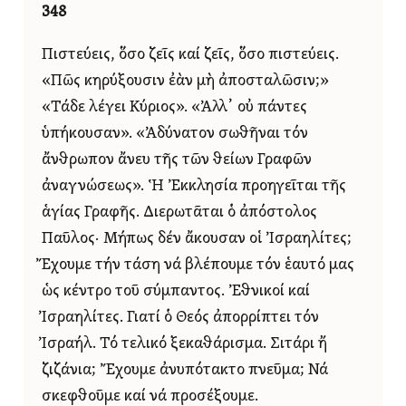
348
Πιστεύεις, ὅσο ζεῖς καί ζεῖς, ὅσο πιστεύεις.
«Πῶς κηρύξουσιν ἐὰν μὴ ἀποσταλῶσιν;»
«Τάδε λέγει Κύριος». «Ἀλλ᾿ οὐ πάντες
ὑπήκουσαν». «Ἀδύνατον σωθῆναι τόν
ἄνθρωπον ἄνευ τῆς τῶν θείων Γραφῶν
ἀναγνώσεως». Ἡ Ἐκκλησία προηγεῖται τῆς
ἁγίας Γραφῆς. Διερωτᾶται ὁ ἀπόστολος
Παῦλος· Μήπως δέν ἄκουσαν οἱ Ἰσραηλίτες;
Ἔχουμε τήν τάση νά βλέπουμε τόν ἑαυτό μας
ὡς κέντρο τοῦ σύμπαντος. Ἐθνικοί καί
Ἰσραηλίτες. Γιατί ὁ Θεός ἀπορρίπτει τόν
Ἰσραήλ. Τό τελικό ξεκαθάρισμα. Σιτάρι ἤ
ζιζάνια; Ἔχουμε ἀνυπότακτο πνεῦμα; Νά
σκεφθοῦμε καί νά προσέξουμε.