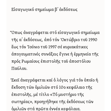
Εἰσαγωγικό σημείωμα β’ ἐκδόσεως
Ὅπως ἀναγράφεται στό εἰσαγωγικό σημείωμα
τῆς α’ ἐκδόσεως, ἀπό τόν Ὀκτώβριο τοῦ 1990
ἕως τόν Ἰούνιο τοῦ 1997 σέ κυριακάτικες
ἀπογευματινές συνάξεις ἔγινε ἡ ἑρμηνεία τῆς
πρός Ρωμαίους ἐπιστολῆς τοῦ ἀποστόλου
Παύλου.
Ἐκεῖ ἀναγράφεται καί ὁ λόγος γιά τόν ὁποῖο ἡ
ἔκδοση τῶν ὁμιλιῶν στό 10ο κεφάλαιο τῆς
ἐπιστολῆς, μέ τίτλο «Τό μυστήριο τῆς
σωτηρίας», προηγήθηκε τῆς ἐκδόσεως τῶν
ὁμιλιῶν στά πρῶτα ἐννέα κεφάλαια.