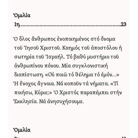
Ὁμιλία
1η……………………………………………………………..23
Ὁ ὅλος ἄνθρωπος ἑνοποιημένος στό ὄνομα
τοῦ Ἰησοῦ Χριστοῦ. Καημός τοῦ ἀποστόλου ἡ
σωτηρία τοῦ Ἰσραήλ. Τό βαθύ μυστήριο τοῦ
ἀνθρωπίνου πόνου. Μία συγκλονιστική
διαπίστωση. «Οὐ ποιῶ τό θέλημα τό ἐμόν…»
Ἡ ἔνοχος ἄγνοια. Νά κοποῦν τά νήματα. «Τί
ποιήσω, Κύριε;» Ὁ Χριστός παραπέμπει στήν
Ἐκκλησία. Νά ἀνησυχήσουμε.
Ὁμιλία