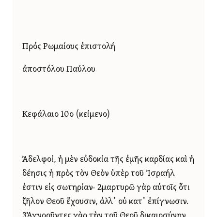
Πρός Ρωμαίους ἐπιστολή
ἀποστόλου Παύλου
Κεφάλαιο 10ο (κείμενο)
Ἀδελφοί, ἡ μὲν εὐδοκία τῆς ἐμῆς καρδίας καὶ ἡ
δέησις ἡ πρὸς τὸν Θεὸν ὑπὲρ τοῦ Ἰσραήλ
ἐστιν εἰς σωτηρίαν· 2μαρτυρῶ γὰρ αὐτοῖς ὅτι
ζῆλον Θεοῦ ἔχουσιν, ἀλλ᾿ οὐ κατ᾿ ἐπίγνωσιν.
3Ἀγνοοῦντες γὰρ τὴν τοῦ Θεοῦ δικαιοσύνην,