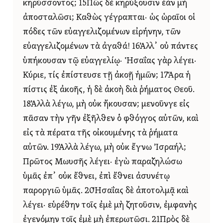
κηρύσσοντος; 15Πῶς δὲ κηρύξουσιν ἐὰν μὴ
ἀποσταλῶσι; Καθὼς γέγραπται· ὡς ὡραῖοι οἱ
πόδες τῶν εὐαγγελιζομένων εἰρήνην, τῶν
εὐαγγελιζομένων τὰ ἀγαθά! 16Ἀλλ᾿ οὐ πάντες
ὑπήκουσαν τῷ εὐαγγελίῳ· Ἡσαΐας γὰρ λέγει·
Κύριε, τίς ἐπίστευσε τῇ ἀκοῇ ἡμῶν; 17Ἄρα ἡ
πίστις ἐξ ἀκοῆς, ἡ δὲ ἀκοὴ διὰ ῥήματος Θεοῦ.
18Ἀλλὰ λέγω, μὴ οὐκ ἤκουσαν; μενοῦνγε εἰς
πᾶσαν τὴν γῆν ἐξῆλθεν ὁ φθόγγος αὐτῶν, καὶ
εἰς τὰ πέρατα τῆς οἰκουμένης τὰ ῥήματα
αὐτῶν. 19Ἀλλὰ λέγω, μὴ οὐκ ἔγνω Ἰσραήλ;
Πρῶτος Μωυσῆς λέγει· ἐγὼ παραζηλώσω
ὑμᾶς ἐπ᾿ οὐκ ἔθνει, ἐπὶ ἔθνει ἀσυνέτῳ
παροργιῶ ὑμᾶς. 20Ἡσαΐας δὲ ἀποτολμᾷ καὶ
λέγει· εὑρέθην τοῖς ἐμὲ μὴ ζητοῦσιν, ἐμφανὴς
ἐγενόμην τοῖς ἐμὲ μὴ ἐπερωτῶσι. 21Πρὸς δὲ