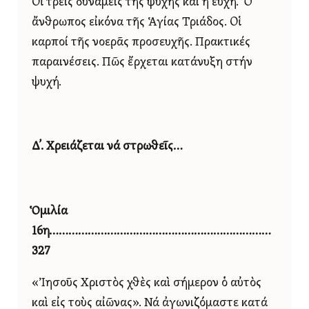
Οἱ τρεῖς δυνάμεις τῆς ψυχῆς καί ἡ εὐχή. Ὁ
ἄνθρωπος εἰκόνα τῆς Ἁγίας Τριάδος. Οἱ
καρποί τῆς νοερᾶς προσευχῆς. Πρακτικές
παραινέσεις. Πῶς ἔρχεται κατάνυξη στήν
ψυχή.
Δ’. Χρειάζεται νά στρωθεῖς…
Ὁμιλία
16η……………………………………………………………
327
«Ἰησοῦς Χριστὸς χθὲς καὶ σήμερον ὁ αὐτὸς
καὶ εἰς τοὺς αἰῶνας». Νά ἀγωνιζόμαστε κατά