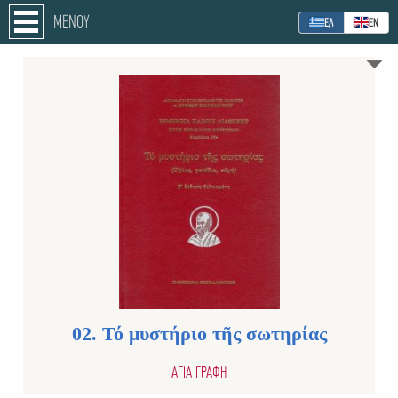
ΜΕΝΟΥ
ΕΛ
ΕΝ
02. Τό μυστήριο τῆς σωτηρίας
ΑΓΙΑ ΓΡΑΦΗ