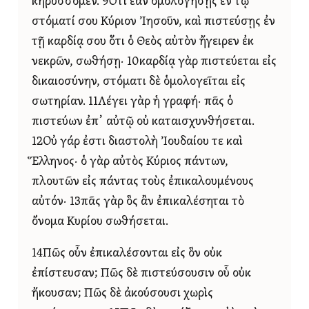
κηρύσσομεν. 9Ὅτι ἐὰν ὁμολογήσῃς ἐν τῷ
στόματί σου Κύριον Ἰησοῦν, καὶ πιστεύσῃς ἐν
τῇ καρδίᾳ σου ὅτι ὁ Θεὸς αὐτὸν ἤγειρεν ἐκ
νεκρῶν, σωθήσῃ· 10καρδίᾳ γὰρ πιστεύεται εἰς
δικαιοσύνην, στόματι δὲ ὁμολογεῖται εἰς
σωτηρίαν. 11Λέγει γὰρ ἡ γραφή· πᾶς ὁ
πιστεύων ἐπ᾿ αὐτῷ οὐ καταισχυνθήσεται.
12Οὐ γάρ ἐστι διαστολὴ Ἰουδαίου τε καὶ
Ἕλληνος· ὁ γὰρ αὐτὸς Κύριος πάντων,
πλουτῶν εἰς πάντας τοὺς ἐπικαλουμένους
αὐτόν· 13πᾶς γὰρ ὃς ἂν ἐπικαλέσηται τὸ
ὄνομα Κυρίου σωθήσεται.
14Πῶς οὖν ἐπικαλέσονται εἰς ὃν οὐκ
ἐπίστευσαν; Πῶς δὲ πιστεύσουσιν οὗ οὐκ
ἤκουσαν; Πῶς δὲ ἀκούσουσι χωρὶς