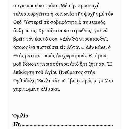
συγκεκριμένο τρόπο. Μέ τήν προσευχή
τελεσιουργεῖται ἡ κοινωνία τῆς ψυχῆς μέ τόν
Θεό. Ὑστερεῖ σέ σοβαρότητα ὁ σημερινός
ἄνθρωπος. Χρειάζεται νά στρωθεῖς, γιά νά
βρεῖς τόν ἑαυτό σου. «Δέν θά ντροπιασθεῖ,
ὅποιος θά πιστεύσει εἰς Αὐτόν». Δέν κάνει ὁ
Θεός ρατσιστικούς διαχωρισμούς. Θεέ μου,
μοῦ ἔδωσες περισσότερα ἀπό ὅ,τι ζήτησα. Ἡ
ἐπίκληση τοῦ Ἁγίου Πνεύματος στήν
Ὀρθόδοξη Ἐκκλησία. «Τί βοᾷς πρός με;» Μιά
χαριτωμένη κλίμακα.
Ὁμιλία
17η……………………………………………………………