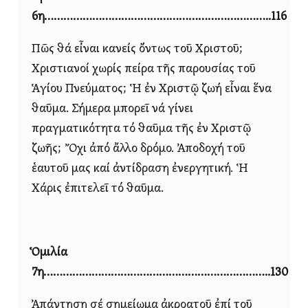
6η……………………………………………………………..116
Πῶς θά εἶναι κανείς ὄντως τοῦ Χριστοῦ;
Χριστιανοί χωρίς πείρα τῆς παρουσίας τοῦ
Ἁγίου Πνεύματος; Ἡ ἐν Χριστῷ ζωή εἶναι ἕνα
θαῦμα. Σήμερα μπορεῖ νά γίνει
πραγματικότητα τό θαῦμα τῆς ἐν Χριστῷ
ζωῆς; Ὄχι ἀπό ἄλλο δρόμο. Ἀποδοχή τοῦ
ἑαυτοῦ μας καί ἀντίδραση ἐνεργητική. Ἡ
Χάρις ἐπιτελεῖ τό θαῦμα.
Ὁμιλία
7η……………………………………………………………..130
Ἀπάντηση σέ σημείωμα ἀκροατοῦ ἐπί τοῦ