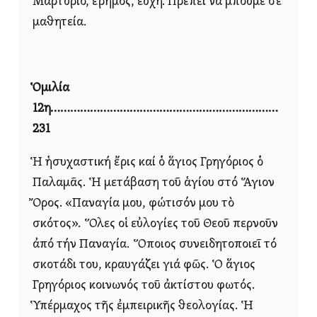
Μαρτύριο, ἔρημος, εὐχή. Πρέπει νά μποῦμε σέ
μαθητεία.
Ὁμιλία
12η……………………………………………………………
231
Ἡ ἡσυχαστική ἔρις καί ὁ ἅγιος Γρηγόριος ὁ
Παλαμᾶς. Ἡ μετάβαση τοῦ ἁγίου στό Ἅγιον
Ὄρος. «Παναγία μου, φώτισόν μου τὸ
σκότος». Ὅλες οἱ εὐλογίες τοῦ Θεοῦ περνοῦν
ἀπό τήν Παναγία. Ὅποιος συνειδητοποιεῖ τό
σκοτάδι του, κραυγάζει γιά φῶς. Ὁ ἅγιος
Γρηγόριος κοινωνός τοῦ ἀκτίστου φωτός.
Ὑπέρμαχος τῆς ἐμπειρικῆς θεολογίας. Ἡ