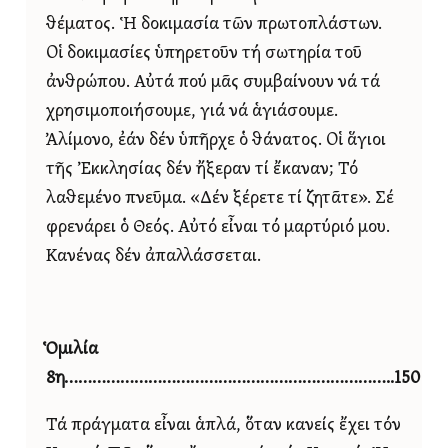
θέματος. Ἡ δοκιμασία τῶν πρωτοπλάστων.
Οἱ δοκιμασίες ὑπηρετοῦν τή σωτηρία τοῦ
ἀνθρώπου. Αὐτά πού μᾶς συμβαίνουν νά τά
χρησιμοποιήσουμε, γιά νά ἁγιάσουμε.
Ἀλίμονο, ἐάν δέν ὑπῆρχε ὁ θάνατος. Οἱ ἅγιοι
τῆς Ἐκκλησίας δέν ἤξεραν τί ἔκαναν; Τό
λαθεμένο πνεῦμα. «Δέν ξέρετε τί ζητᾶτε». Σέ
φρενάρει ὁ Θεός. Αὐτό εἶναι τό μαρτύριό μου.
Κανένας δέν ἀπαλλάσσεται.
Ὁμιλία
8η……………………………………………………………..150
Τά πράγματα εἶναι ἁπλά, ὅταν κανείς ἔχει τόν