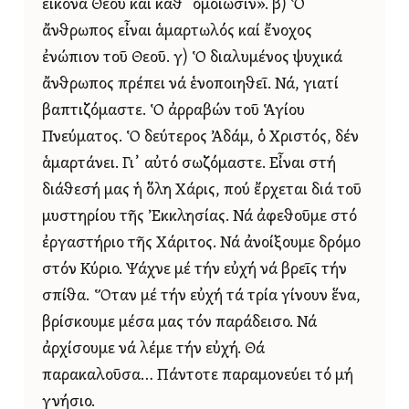
εἰκόνα Θεοῦ καί καθ᾿ ὁμοίωσιν». β) Ὁ
ἄνθρωπος εἶναι ἁμαρτωλός καί ἔνοχος
ἐνώπιον τοῦ Θεοῦ. γ) Ὁ διαλυμένος ψυχικά
ἄνθρωπος πρέπει νά ἑνοποιηθεῖ. Νά, γιατί
βαπτιζόμαστε. Ὁ ἀρραβών τοῦ Ἁγίου
Πνεύματος. Ὁ δεύτερος Ἀδάμ, ὁ Χριστός, δέν
ἁμαρτάνει. Γι᾿ αὐτό σωζόμαστε. Εἶναι στή
διάθεσή μας ἡ ὅλη Χάρις, πού ἔρχεται διά τοῦ
μυστηρίου τῆς Ἐκκλησίας. Νά ἀφεθοῦμε στό
ἐργαστήριο τῆς Χάριτος. Νά ἀνοίξουμε δρόμο
στόν Κύριο. Ψάχνε μέ τήν εὐχή νά βρεῖς τήν
σπίθα. Ὅταν μέ τήν εὐχή τά τρία γίνουν ἕνα,
βρίσκουμε μέσα μας τόν παράδεισο. Νά
ἀρχίσουμε νά λέμε τήν εὐχή. Θά
παρακαλοῦσα… Πάντοτε παραμονεύει τό μή
γνήσιο.