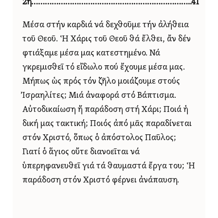
2η……………………………………………………………..41
Μέσα στήν καρδιά νά δεχθοῦμε τήν ἀλήθεια
τοῦ Θεοῦ. Ἡ Χάρις τοῦ Θεοῦ θά ἔλθει, ἄν δέν
φτιάξαμε μέσα μας κατεστημένο. Νά
γκρεμισθεῖ τό εἴδωλο πού ἔχουμε μέσα μας.
Μήπως ὡς πρός τόν ζῆλο μοιάζουμε στούς
Ἰσραηλίτες; Μιά ἀναφορά στό Βάπτισμα.
Αὐτοδικαίωση ἤ παράδοση στή Χάρι; Ποιά ἡ
δική μας τακτική; Ποιός ἀπό μᾶς παραδίνεται
στόν Χριστό, ὅπως ὁ ἀπόστολος Παῦλος;
Γιατί ὁ ἅγιος οὔτε διανοεῖται νά
ὑπερηφανευθεῖ γιά τά θαυμαστά ἔργα του; Ἡ
παράδοση στόν Χριστό φέρνει ἀνάπαυση.