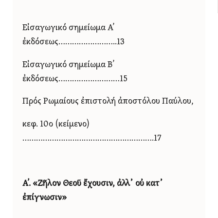
Εἰσαγωγικό σημείωμα Α’
ἐκδόσεως……………………..13
Εἰσαγωγικό σημείωμα Β’
ἐκδόσεως………………………15
Πρός Ρωμαίους ἐπιστολή ἀποστόλου Παύλου,
κεφ. 10ο (κείμενο)
………………………………………………….17
Α’. «Ζῆλον Θεοῦ ἔχουσιν, ἀλλ᾿ οὐ κατ᾿
ἐπίγνωσιν»