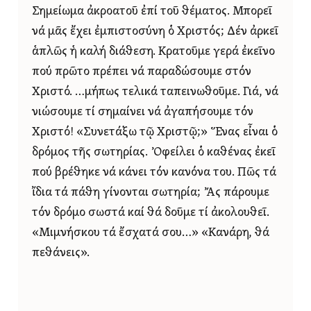
Σημείωμα ἀκροατοῦ ἐπί τοῦ θέματος. Μπορεῖ
νά μᾶς ἔχει ἐμπιστοσύνη ὁ Χριστός; Δέν ἀρκεῖ
ἁπλῶς ἡ καλή διάθεση. Κρατοῦμε γερά ἐκεῖνο
πού πρῶτο πρέπει νά παραδώσουμε στόν
Χριστό. …μήπως τελικά ταπεινωθοῦμε. Γιά, νά
νιώσουμε τί σημαίνει νά ἀγαπήσουμε τόν
Χριστό! «Συνετάξω τῷ Χριστῷ;» Ἕνας εἶναι ὁ
δρόμος τῆς σωτηρίας. Ὀφείλει ὁ καθένας ἐκεῖ
πού βρέθηκε νά κάνει τόν κανόνα του. Πῶς τά
ἴδια τά πάθη γίνονται σωτηρία; Ἄς πάρουμε
τόν δρόμο σωστά καί θά δοῦμε τί ἀκολουθεῖ.
«Μιμνήσκου τά ἔσχατά σου…» «Κανάρη, θά
πεθάνεις».