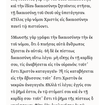
καὶ τὴν ἰδίαν δικαιοσύνην ζητοῦντες στῆσαι,
τῇ δικαιοσύνῃ τοῦ Θεοῦ οὐχ ὑπετάγησαν.
4Τέλος γὰρ νόμου Χριστὸς εἰς δικαιοσύνην
παντὶ τῷ πιστεύοντι.
5Μωυσῆς γὰρ γράφει τὴν δικαιοσύνην τὴν ἐκ
τοῦ νόμου, ὅτι ὁ ποιήσας αὐτὰ ἄνθρωπος
ζήσεται ἐν αὐτοῖς· 6ἡ δὲ ἐκ πίστεως
δικαιοσύνη οὕτω λέγει· μὴ εἴπῃς ἐν τῇ καρδίᾳ
σου, τίς ἀναβήσεται εἰς τὸν οὐρανόν; τοῦτ᾿
ἔστι Χριστὸν καταγαγεῖν· 7ἢ τίς καταβήσεται
εἰς τὴν ἄβυσσον; τοῦτ᾿ ἔστι Χριστὸν ἐκ
νεκρῶν ἀναγαγεῖν. 8Ἀλλὰ τί λέγει; ἐγγύς σου
τὸ ῥῆμά ἐστιν, ἐν τῷ στόματί σου καὶ ἐν τῇ
καρδίᾳ σου· τοῦτ᾿ ἔστι τὸ ῥῆμα τῆς πίστεως ὃ