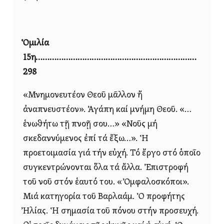
Ὁμιλία
15η……………………………………………………………
298
«Μνημονευτέον Θεοῦ μᾶλλον ἤ
ἀναπνευστέον». Ἀγάπη καί μνήμη Θεοῦ. «…
ἑνωθήτω τῇ πνοῇ σου…» «Νοῦς μή
σκεδαννύμενος ἐπί τά ἔξω…». Ἡ
προετοιμασία γιά τήν εὐχή. Τό ἔργο στό ὁποῖο
συγκεντρώνονται ὅλα τά ἄλλα. Ἐπιστροφή
τοῦ νοῦ στόν ἑαυτό του. «Ὀμφαλοσκόποι».
Μιά κατηγορία τοῦ Βαρλαάμ. Ὁ προφήτης
Ἠλίας. Ἡ σημασία τοῦ πόνου στήν προσευχή.