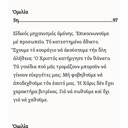
Ὁμιλία
5η……………………………………………………………..97
Εἰδικός μηχανισμός ἀμύνης. Ἐπικοινωνοῦμε
μέ προσωπεῖο. Τό κατεστημένο ἄθικτο.
Ἔχουμε τό κουράγιο νά ἀκούσουμε τήν ὅλη
ἀλήθεια; Ὁ Χριστός κατήργησε τόν θάνατο.
Τά γονίδια πού μᾶς τρομάζουν μποροῦν νά
γίνουν εὐεργέτες μας; Μή φοβηθοῦμε νά
ἀποδεχθοῦμε τόν ἑαυτό μας. Ἡ Χάρις δέν ἔχει
χαρακτήρα βιτρίνας. Γιά νά σωθοῦμε καί ὄχι
γιά νά χαθοῦμε.
Ὁμιλία