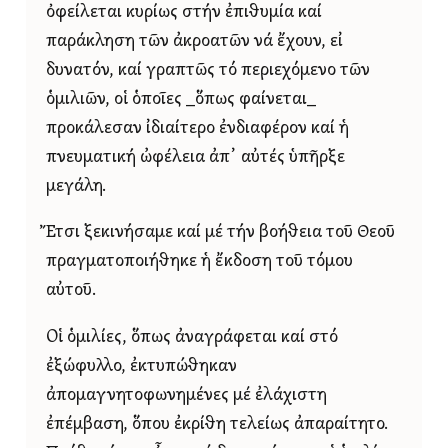
ὀφείλεται κυρίως στήν ἐπιθυμία καί
παράκληση τῶν ἀκροατῶν νά ἔχουν, εἰ
δυνατόν, καί γραπτῶς τό περιεχόμενο τῶν
ὁμιλιῶν, οἱ ὁποῖες _ὅπως φαίνεται_
προκάλεσαν ἰδιαίτερο ἐνδιαφέρον καί ἡ
πνευματική ὠφέλεια ἀπ᾿ αὐτές ὑπῆρξε
μεγάλη.
Ἔτσι ξεκινήσαμε καί μέ τήν βοήθεια τοῦ Θεοῦ
πραγματοποιήθηκε ἡ ἔκδοση τοῦ τόμου
αὐτοῦ.
Οἱ ὁμιλίες, ὅπως ἀναγράφεται καί στό
ἐξώφυλλο, ἐκτυπώθηκαν
ἀπομαγνητοφωνημένες μέ ἐλάχιστη
ἐπέμβαση, ὅπου ἐκρίθη τελείως ἀπαραίτητο.