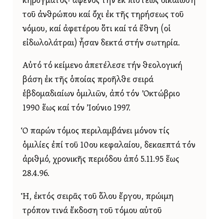
κηρύγματος· ἀφενός τήν ἐκ πίστεως δικαίωση
τοῦ ἀνθρώπου καί ὄχι ἐκ τῆς τηρήσεως τοῦ
νόμου, καί ἀφετέρου ὅτι καί τά ἔθνη (οἱ
εἰδωλολάτραι) ἦσαν δεκτά στήν σωτηρία.
Αὐτό τό κείμενο ἀπετέλεσε τήν θεολογική
βάση ἐκ τῆς ὁποίας προῆλθε σειρά
ἑβδομαδιαίων ὁμιλιῶν, ἀπό τόν Ὀκτώβριο
1990 ἕως καί τόν Ἰούνιο 1997.
Ὁ παρών τόμος περιλαμβάνει μόνον τίς
ὁμιλίες ἐπί τοῦ 10ου κεφαλαίου, δεκαεπτά τόν
ἀριθμό, χρονικῆς περιόδου ἀπό 5.11.95 ἕως
28.4.96.
Ἡ, ἐκτός σειρᾶς τοῦ ὅλου ἔργου, πρώιμη
τρόπον τινά ἔκδοση τοῦ τόμου αὐτοῦ