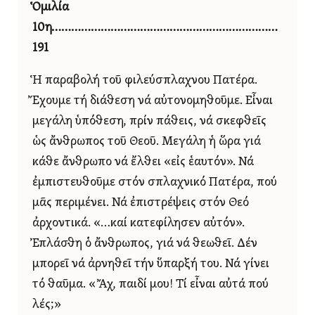
Ὁμιλία
10η……………………………………………………………
191
Ἡ παραβολή τοῦ φιλεύσπλαχνου Πατέρα.
Ἔχουμε τή διάθεση νά αὐτονομηθοῦμε. Εἶναι
μεγάλη ὑπόθεση, πρίν πάθεις, νά σκεφθεῖς
ὡς ἄνθρωπος τοῦ Θεοῦ. Μεγάλη ἡ ὥρα γιά
κάθε ἄνθρωπο νά ἔλθει «εἰς ἑαυτόν». Νά
ἐμπιστευθοῦμε στόν σπλαχνικό Πατέρα, πού
μᾶς περιμένει. Νά ἐπιστρέψεις στόν Θεό
ἀρχοντικά. «…καί κατεφίλησεν αὐτόν».
Ἐπλάσθη ὁ ἄνθρωπος, γιά νά θεωθεῖ. Δέν
μπορεῖ νά ἀρνηθεῖ τήν ὕπαρξή του. Νά γίνει
τό θαῦμα. «Ἄχ, παιδί μου! Τί εἶναι αὐτά πού
λές;»