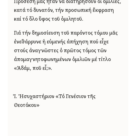
Πρόθεσή μας ἦταν νά διατηρήσουν οἱ ὁμιλίες,
κατά τό δυνατόν, τήν προσωπική ἔκφραση
καί τό ὅλο ὕφος τοῦ ὁμιλητοῦ.
Γιά τήν δημοσίευση τοῦ παρόντος τόμου μᾶς
ἐνεθάρρυνε ἡ εὐμενής ἀπήχηση πού εἶχε
στούς ἀναγνῶστες ὁ πρῶτος τόμος τῶν
ἀπομαγνητοφωνημένων ὁμιλιῶν μέ τίτλο
«Ἀδάμ, ποῦ εἶ;».
Ἱ. Ἡσυχαστήριον «Τό Γενέσιον τῆς
Θεοτόκου»