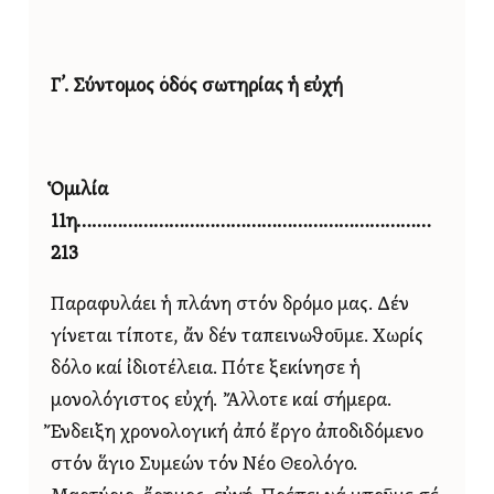
Γ’. Σύντομος ὁδός σωτηρίας ἡ εὐχή
Ὁμιλία
11η……………………………………………………………
213
Παραφυλάει ἡ πλάνη στόν δρόμο μας. Δέν
γίνεται τίποτε, ἄν δέν ταπεινωθοῦμε. Χωρίς
δόλο καί ἰδιοτέλεια. Πότε ξεκίνησε ἡ
μονολόγιστος εὐχή. Ἄλλοτε καί σήμερα.
Ἔνδειξη χρονολογική ἀπό ἔργο ἀποδιδόμενο
στόν ἅγιο Συμεών τόν Νέο Θεολόγο.