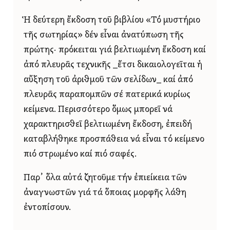
Ἡ δεύτερη ἔκδοση τοῦ βιβλίου «Τό μυστήριο
τῆς σωτηρίας» δέν εἶναι ἀνατύπωση τῆς
πρώτης· πρόκειται γιά βελτιωμένη ἔκδοση καί
ἀπό πλευρᾶς τεχνικῆς _ἔτσι δικαιολογεῖται ἡ
αὔξηση τοῦ ἀριθμοῦ τῶν σελίδων_ καί ἀπό
πλευρᾶς παραπομπῶν σέ πατερικά κυρίως
κείμενα. Περισσότερο ὅμως μπορεῖ νά
χαρακτηρισθεῖ βελτιωμένη ἔκδοση, ἐπειδή
καταβλήθηκε προσπάθεια νά εἶναι τό κείμενο
πιό στρωμένο καί πιό σαφές.
Παρ᾿ ὅλα αὐτά ζητοῦμε τήν ἐπιείκεια τῶν
ἀναγνωστῶν γιά τά ὅποιας μορφῆς λάθη
ἐντοπίσουν.