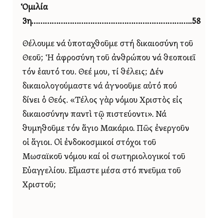
Ὁμιλία
3η……………………………………………………………..58
Θέλουμε νά ὑποταχθοῦμε στή δικαιοσύνη τοῦ
Θεοῦ; Ἡ ἀφροσύνη τοῦ ἀνθρώπου νά θεοποιεῖ
τόν ἑαυτό του. Θεέ μου, τί θέλεις; Δέν
δικαιολογούμαστε νά ἀγνοοῦμε αὐτό πού
δίνει ὁ Θεός. «Τέλος γὰρ νόμου Χριστὸς εἰς
δικαιοσύνην παντὶ τῷ πιστεύοντι». Νά
θυμηθοῦμε τόν ἅγιο Μακάριο. Πῶς ἐνεργοῦν
οἱ ἅγιοι. Οἱ ἐνδοκοσμικοί στόχοι τοῦ
Μωσαϊκοῦ νόμου καί οἱ σωτηριολογικοί τοῦ
Εὐαγγελίου. Εἴμαστε μέσα στό πνεῦμα τοῦ
Χριστοῦ;