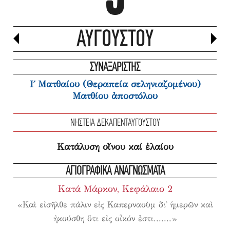
ΑΥΓΟΎΣΤΟΥ
ΣΥΝΑΞΑΡΙΣΤΗΣ
Ι΄ Ματθαίου (Θεραπεία σεληνιαζομένου)
Ματθίου ἀποστόλου
ΝΗΣΤΕΊΑ ΔΕΚΑΠΕΝΤΑΥΓΟΎΣΤΟΥ
Κατάλυση οἴνου καί ἐλαίου
ΑΓΙΟΓΡΑΦΙΚΑ ΑΝΑΓΝΩΣΜΑΤΑ
Κατά Μάρκον, Κεφάλαιο 2
«Καὶ εἰσῆλθε πάλιν εἰς Καπερναοὺμ δι᾿ ἡμερῶν καὶ
ἠκούσθη ὅτι εἰς οἶκόν
ἐστι.......»