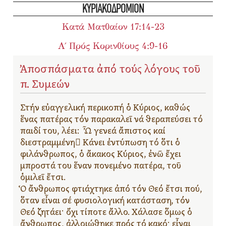
ΚΥΡΙΑΚΟΔΡΟΜΙΟΝ
Κατά Ματθαίον 17:14-23
Α΄ Πρός Κορινθίους 4:9-16
Ἀποσπάσματα ἀπό τούς λόγους τοῦ
π. Συμεών
Στήν εὐαγγελική περικοπή ὁ Κύριος, καθώς
ἕνας πατέρας τόν παρακαλεῖ νά θεραπεύσει τό
παιδί του, λέει: Ὦ γενεά ἄπιστος καί
διεστραμμένη Κάνει ἐντύπωση τό ὅτι ὁ
φιλάνθρωπος, ὁ ἄκακος Κύριος, ἐνῶ ἔχει
μπροστά του ἕναν πονεμένο πατέρα, τοῦ
ὁμιλεῖ ἔτσι.
Ὁ ἄνθρωπος φτιάχτηκε ἀπό τόν Θεό ἔτσι πού,
ὅταν εἶναι σέ φυσιολογική κατάσταση, τόν
Θεό ζητάει· ὄχι τίποτε ἄλλο. Χάλασε ὅμως ὁ
ἄνθρωπος, ἀλλοιώθηκε πρός τό κακό· εἶναι