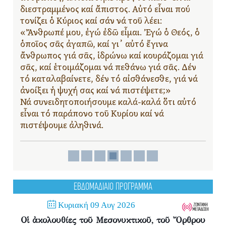
διεστραμμένος καί ἄπιστος. Αὐτό εἶναι πού
τονίζει ὁ Κύριος καί σάν νά τοῦ λέει:
«Ἄνθρωπέ μου, ἐγώ ἐδῶ εἶμαι. Ἐγώ ὁ Θεός, ὁ
ὁποῖος σᾶς ἀγαπῶ, καί γι᾿ αὐτό ἔγινα
ἄνθρωπος γιά σᾶς, ἱδρώνω καί κουράζομαι γιά
σᾶς, καί ἑτοιμάζομαι νά πεθάνω γιά σᾶς. Δέν
τό καταλαβαίνετε, δέν τό αἰσθάνεσθε, γιά νά
ἀνοίξει ἡ ψυχή σας καί νά πιστέψετε;»
Νά συνειδητοποιήσουμε καλά-καλά ὅτι αὐτό
εἶναι τό παράπονο τοῦ Κυρίου καί νά
πιστέψουμε ἀληθινά.
ΕΒΔΟΜΑΔΙΑΙΟ ΠΡΟΓΡΑΜΜΑ
Κυριακή 09 Αυγ 2026
Οἱ ἀκολουθίες τοῦ Μεσονυκτικοῦ, τοῦ Ὄρθρου