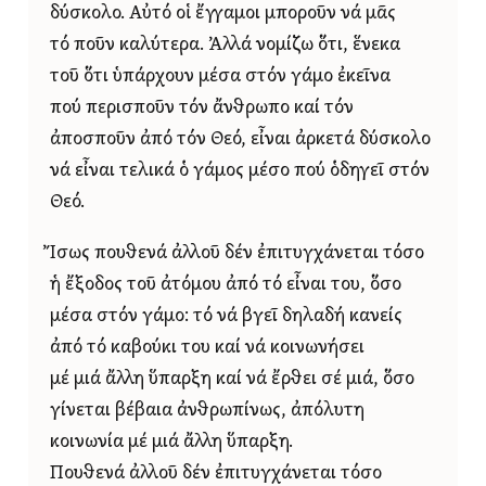
δύσκολο. Αὐτό οἱ ἔγγαμοι μποροῦν νά μᾶς
τό ποῦν καλύτερα. Ἀλλά νομίζω ὅτι, ἕνεκα
τοῦ ὅτι ὑπάρχουν μέσα στόν γάμο ἐκεῖνα
πού περισποῦν τόν ἄνθρωπο καί τόν
ἀποσποῦν ἀπό τόν Θεό, εἶναι ἀρκετά δύσκολο
νά εἶναι τελικά ὁ γάμος μέσο πού ὁδηγεῖ στόν
Θεό.
Ἴσως πουθενά ἀλλοῦ δέν ἐπιτυγχάνεται τόσο
ἡ ἔξοδος τοῦ ἀτόμου ἀπό τό εἶναι του, ὅσο
μέσα στόν γάμο: τό νά βγεῖ δηλαδή κανείς
ἀπό τό καβούκι του καί νά κοινωνήσει
μέ μιά ἄλλη ὕπαρξη καί νά ἔρθει σέ μιά, ὅσο
γίνεται βέβαια ἀνθρωπίνως, ἀπόλυτη
κοινωνία μέ μιά ἄλλη ὕπαρξη.
Πουθενά ἀλλοῦ δέν ἐπιτυγχάνεται τόσο