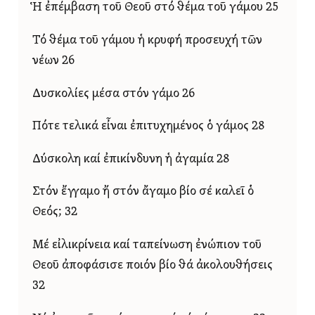
Ἡ ἐπέμβαση τοῦ Θεοῦ στό θέμα τοῦ γάμου 25
Τό θέμα τοῦ γάμου ἡ κρυφή προσευχή τῶν
νέων 26
Δυσκολίες μέσα στόν γάμο 26
Πότε τελικά εἶναι ἐπιτυχημένος ὁ γάμος 28
Δύσκολη καί ἐπικίνδυνη ἡ ἀγαμία 28
Στόν ἔγγαμο ἤ στόν ἄγαμο βίο σέ καλεῖ ὁ
Θεός; 32
Μέ εἰλικρίνεια καί ταπείνωση ἐνώπιον τοῦ
Θεοῦ ἀποφάσισε ποιόν βίο θά ἀκολουθήσεις
32