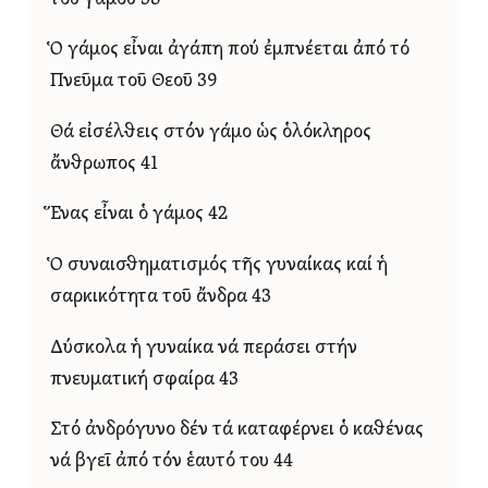
Ὁ γάμος εἶναι ἀγάπη πού ἐμπνέεται ἀπό τό
Πνεῦμα τοῦ Θεοῦ 39
Θά εἰσέλθεις στόν γάμο ὡς ὁλόκληρος
ἄνθρωπος 41
Ἕνας εἶναι ὁ γάμος 42
Ὁ συναισθηματισμός τῆς γυναίκας καί ἡ
σαρκικότητα τοῦ ἄνδρα 43
Δύσκολα ἡ γυναίκα νά περάσει στήν
πνευματική σφαίρα 43
Στό ἀνδρόγυνο δέν τά καταφέρνει ὁ καθένας
νά βγεῖ ἀπό τόν ἑαυτό του 44