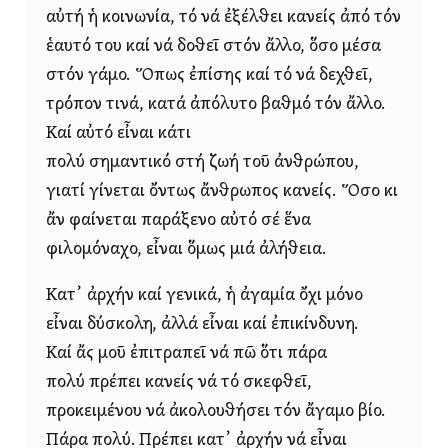
αὐτή ἡ κοινωνία, τό νά ἐξέλθει κανείς ἀπό τόν
ἑαυτό του καί νά δοθεῖ στόν ἄλλο, ὅσο μέσα
στόν γάμο. Ὅπως ἐπίσης καί τό νά δεχθεῖ,
τρόπον τινά, κατά ἀπόλυτο βαθμό τόν ἄλλο.
Καί αὐτό εἶναι κάτι
πολύ σημαντικό στή ζωή τοῦ ἀνθρώπου,
γιατί γίνεται ὄντως ἄνθρωπος κανείς. Ὅσο κι
ἄν φαίνεται παράξενο αὐτό σέ ἕνα
φιλομόναχο, εἶναι ὅμως μιά ἀλήθεια.
Κατ᾿ ἀρχήν καί γενικά, ἡ ἀγαμία ὄχι μόνο
εἶναι δύσκολη, ἀλλά εἶναι καί ἐπικίνδυνη.
Καί ἄς μοῦ ἐπιτραπεῖ νά πῶ ὅτι πάρα
πολύ πρέπει κανείς νά τό σκεφθεῖ,
προκειμένου νά ἀκολουθήσει τόν ἄγαμο βίο.
Πάρα πολύ. Πρέπει κατ᾿ ἀρχήν νά εἶναι