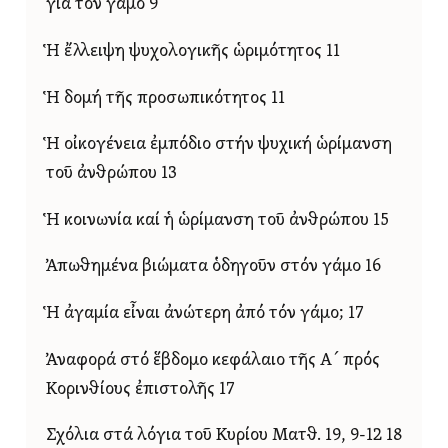
γιά τόν γάμο 9
Ἡ ἔλλειψη ψυχολογικῆς ὡριμότητος 11
Ἡ δομή τῆς προσωπικότητος 11
Ἡ οἰκογένεια ἐμπόδιο στήν ψυχική ὡρίμανση
τοῦ ἀνθρώπου 13
Ἡ κοινωνία καί ἡ ὡρίμανση τοῦ ἀνθρώπου 15
Ἀπωθημένα βιώματα ὁδηγοῦν στόν γάμο 16
Ἡ ἀγαμία εἶναι ἀνώτερη ἀπό τόν γάμο; 17
Ἀναφορά στό ἕβδομο κεφάλαιο τῆς Α´ πρός
Κορινθίους ἐπιστολῆς 17
Σχόλια στά λόγια τοῦ Κυρίου Ματθ. 19, 9-12 18