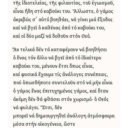
τῆς ἰδιοτελείας, τῆς φιλαυτίας, τοῦ ἐγωισμοῦ,
εἶναι ἤδη στό καβούκι του. Ἄλλωστε, ὁ γάμος
ἀκριβῶς σ᾿ αὐτό βοηθάει, νά γίνει μιά ἔξοδος
καί νά βγεῖ ὁ καθένας ἀπό τό καβούκι του,
καί οἱ δύο μαζί νά δοθοῦν στόν Θεό.
Ἄν τελικά δέν τά καταφέρουν νά βοηθήσει
ὁ ἕνας τόν ἄλλο νά βγεῖ ἀπό τό ἰδιαίτερο
καβούκι του, μένουν ἔτσι ὅπως εἶναι,
καί φυσικά ἔχουμε τίς ἀνάλογες συνέπειες,
πού ὁπωσδήποτε συντελοῦν στό νά μήν εἶναι
ὁ γάμος ἕνας ἐπιτυχημένος γάμος, καί ὅταν
ἀκόμη δέν θά φθάσει στόν χωρισμό· ὁ Θεός
νά φυλάγει. Ἔτσι, δέν
μπορεῖ νά δημιουργηθεῖ ἀνάλογη ἀτμόσφαιρα
μέσα στήν οἰκογένεια, ὥστε