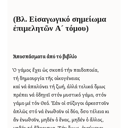
(Βλ. Εἰσαγωγικό σημείωμα
ἐπιμελητῶν Α´ τόμου)
Ἀποσπάσματα ἀπό τό βιβλίο
Ὁ γάμος ἔχει ὡς σκοπό τήν παιδοποιία,
τή δημιουργία τῆς οἰκογένειας
καί νά ἁπαλύνει τή ζωή, ἀλλά τελικά ὅμως
πρέπει νά ὁδηγεῖ στόν μυστικό γάμο, στόν
γάμο μέ τόν Θεό. Ἐάν οἱ σύζυγοι ἀρκεστοῦν
ἁπλῶς στό νά ἑνωθοῦν οἱ δύο, ὅσο τέλεια κι
ἄν ἑνωθοῦν, μηδέν ὁ ἕνας, μηδέν ὁ ἄλλος,