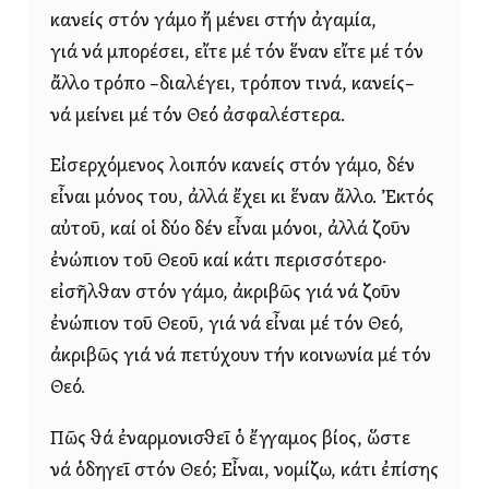
κανείς στόν γάμο ἤ μένει στήν ἀγαμία,
γιά νά μπορέσει, εἴτε μέ τόν ἕναν εἴτε μέ τόν
ἄλλο τρόπο –διαλέγει, τρόπον τινά, κανείς–
νά μείνει μέ τόν Θεό ἀσφαλέστερα.
Εἰσερχόμενος λοιπόν κανείς στόν γάμο, δέν
εἶναι μόνος του, ἀλλά ἔχει κι ἕναν ἄλλο. Ἐκτός
αὐτοῦ, καί οἱ δύο δέν εἶναι μόνοι, ἀλλά ζοῦν
ἐνώπιον τοῦ Θεοῦ καί κάτι περισσότερο·
εἰσῆλθαν στόν γάμο, ἀκριβῶς γιά νά ζοῦν
ἐνώπιον τοῦ Θεοῦ, γιά νά εἶναι μέ τόν Θεό,
ἀκριβῶς γιά νά πετύχουν τήν κοινωνία μέ τόν
Θεό.
Πῶς θά ἐναρμονισθεῖ ὁ ἔγγαμος βίος, ὥστε
νά ὁδηγεῖ στόν Θεό; Εἶναι, νομίζω, κάτι ἐπίσης