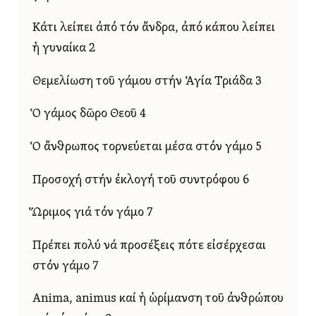
Κάτι λείπει ἀπό τόν ἄνδρα, ἀπό κάπου λείπει
ἡ γυναίκα 2
Θεμελίωση τοῦ γάμου στήν Ἁγία Τριάδα 3
Ὁ γάμος δῶρο Θεοῦ 4
Ὁ ἄνθρωπος τορνεύεται μέσα στόν γάμο 5
Προσοχή στήν ἐκλογή τοῦ συντρόφου 6
Ὥριμος γιά τόν γάμο 7
Πρέπει πολύ νά προσέξεις πότε εἰσέρχεσαι
στόν γάμο 7
Αnima, animus καί ἡ ὡρίμανση τοῦ ἀνθρώπου