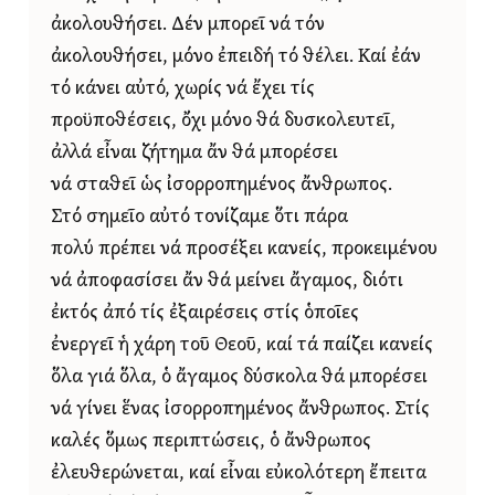
ἀκολουθήσει. Δέν μπορεῖ νά τόν
ἀκολουθήσει, μόνο ἐπειδή τό θέλει. Καί ἐάν
τό κάνει αὐτό, χωρίς νά ἔχει τίς
προϋποθέσεις, ὄχι μόνο θά δυσκολευτεῖ,
ἀλλά εἶναι ζήτημα ἄν θά μπορέσει
νά σταθεῖ ὡς ἰσορροπημένος ἄνθρωπος.
Στό σημεῖο αὐτό τονίζαμε ὅτι πάρα
πολύ πρέπει νά προσέξει κανείς, προκειμένου
νά ἀποφασίσει ἄν θά μείνει ἄγαμος, διότι
ἐκτός ἀπό τίς ἐξαιρέσεις στίς ὁποῖες
ἐνεργεῖ ἡ χάρη τοῦ Θεοῦ, καί τά παίζει κανείς
ὅλα γιά ὅλα, ὁ ἄγαμος δύσκολα θά μπορέσει
νά γίνει ἕνας ἰσορροπημένος ἄνθρωπος. Στίς
καλές ὅμως περιπτώσεις, ὁ ἄνθρωπος
ἐλευθερώνεται, καί εἶναι εὐκολότερη ἔπειτα