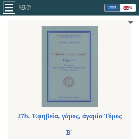
ΜΕΝΟΥ
ΕΛ
ΕΝ
27b. Ἐφηβεία, γάμος, ἀγαμία Τόμος
Β´