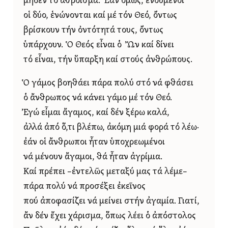
μηδέν τό ἄθροισμα. Ἐάν ὅμως, ἑνούμενοι
οἱ δύο, ἑνώνονται καί μέ τόν Θεό, ὄντως
βρίσκουν τήν ὀντότητά τους, ὄντως
ὑπάρχουν. Ὁ Θεός εἶναι ὁ Ὤν καί δίνει
τό εἶναι, τήν ὕπαρξη καί στούς ἀνθρώπους.
Ὁ γάμος βοηθάει πάρα πολύ στό νά φθάσει
ὁ ἄνθρωπος νά κάνει γάμο μέ τόν Θεό.
Ἐγώ εἶμαι ἄγαμος, καί δέν ξέρω καλά,
ἀλλά ἀπό ὅ,τι βλέπω, ἀκόμη μιά φορά τό λέω·
ἐάν οἱ ἄνθρωποι ἦταν ὑποχρεωμένοι
νά μένουν ἄγαμοι, θά ἦταν ἀγρίμια.
Καί πρέπει –ἐντελῶς μεταξύ μας τά λέμε–
πάρα πολύ νά προσέξει ἐκεῖνος
πού ἀποφασίζει νά μείνει στήν ἀγαμία. Γιατί,
ἄν δέν ἔχει χάρισμα, ὅπως λέει ὁ ἀπόστολος