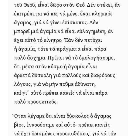
τοῦ Θεοῦ, εἶναι δῶρο στόν Θεό. Δέν στέκει, ἄν
ἐπιτρέπεται νά πῶ, νά μένει ἕνας κληρικός
ἄγαμος, γιά νά γίνει ἐπίσκοπος. Δέν
μπορεῖ μιά ἀγαμία νά εἶναι εὐλογημένη, ἄν
ἔχει αὐτό τό κίνητρο. Ἐάν δέν πετύχει
ἡ ἀγαμία, τότε τά πράγματα εἶναι πάρα
πολύ ἄσχημα. Πρέπει νά τό ὁμολογήσουμε,
ὅτι μέσα στόν κόσμο ἡ ἀγαμία εἶναι
ἀρκετά δύσκολη γιά πολλούς καί διαφόρους
λόγους, γιά νά μήν ποῦμε ἀδύνατη,
καί γι᾿ αὐτό πρέπει κανείς νά εἶναι πάρα
πολύ προσεκτικός.
Ὅταν λέγαμε ὅτι εἶναι δύσκολος ὁ ἄγαμος
βίος, ἐννοούσαμε καί αὐτό· πρέπει κανείς
νά ἔχει ὁρισμένες προϋποθέσεις, γιά νά τόν