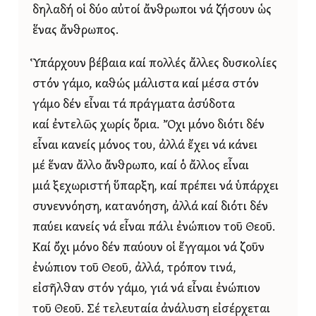
δηλαδή οἱ δύο αὐτοί ἄνθρωποι νά ζήσουν ὡς
ἕνας ἄνθρωπος.
Ὑπάρχουν βέβαια καί πολλές ἄλλες δυσκολίες
στόν γάμο, καθώς μάλιστα καί μέσα στόν
γάμο δέν εἶναι τά πράγματα ἀσύδοτα
καί ἐντελῶς χωρίς ὅρια. Ὄχι μόνο διότι δέν
εἶναι κανείς μόνος του, ἀλλά ἔχει νά κάνει
μέ ἕναν ἄλλο ἄνθρωπο, καί ὁ ἄλλος εἶναι
μιά ξεχωριστή ὕπαρξη, καί πρέπει νά ὑπάρχει
συνεννόηση, κατανόηση, ἀλλά καί διότι δέν
παύει κανείς νά εἶναι πάλι ἐνώπιον τοῦ Θεοῦ.
Καί ὄχι μόνο δέν παύουν οἱ ἔγγαμοι νά ζοῦν
ἐνώπιον τοῦ Θεοῦ, ἀλλά, τρόπον τινά,
εἰσῆλθαν στόν γάμο, γιά νά εἶναι ἐνώπιον
τοῦ Θεοῦ. Σέ τελευταία ἀνάλυση εἰσέρχεται