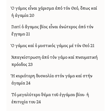
Ὁ γάμος εἶναι χάρισμα ἀπό τόν Θεό, ὅπως καί
ἡ ἀγαμία 20
Γιατί ὁ ἄγαμος βίος εἶναι ἀνώτερος ἀπό τόν
ἔγγαμο 21
Ὁ γάμος καί ὁ μυστικός γάμος μέ τόν Θεό 21
Ἀπαγκίστρωση ἀπό τόν γάμο καί πνευματική
πρόοδος 23
Ἡ κυριότερη δυσκολία στόν γάμο καί στήν
ἀγαμία 24
Τό μεγαλύτερο θέμα τοῦ ἐγγάμου βίου· ἡ
ἐπιτυχία του 24