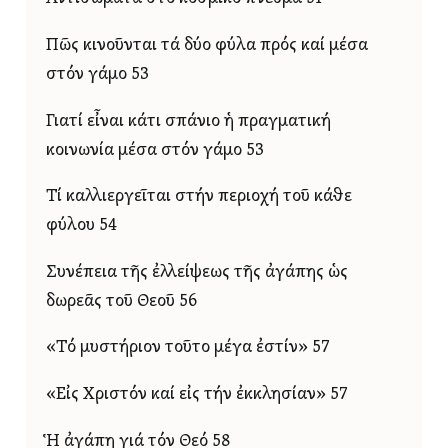
Πῶς κινοῦνται τά δύο φύλα πρός καί μέσα
στόν γάμο 53
Γιατί εἶναι κάτι σπάνιο ἡ πραγματική
κοινωνία μέσα στόν γάμο 53
Τί καλλιεργεῖται στήν περιοχή τοῦ κάθε
φύλου 54
Συνέπεια τῆς ἐλλείψεως τῆς ἀγάπης ὡς
δωρεᾶς τοῦ Θεοῦ 56
«Τό μυστήριον τοῦτο μέγα ἐστίν» 57
«Εἰς Χριστόν καί εἰς τήν ἐκκλησίαν» 57
Ἡ ἀγάπη γιά τόν Θεό 58