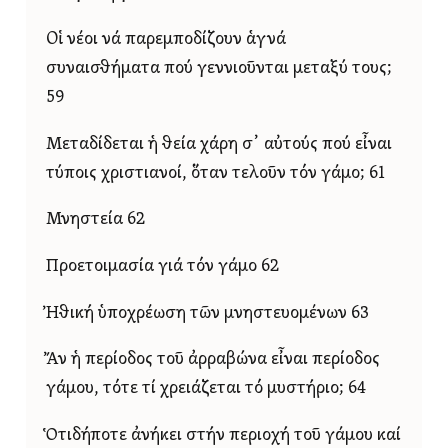
Οἱ νέοι νά παρεμποδίζουν ἁγνά
συναισθήματα πού γεννιοῦνται μεταξύ τους;
59
Μεταδίδεται ἡ θεία χάρη σ᾿ αὐτούς πού εἶναι
τύποις χριστιανοί, ὅταν τελοῦν τόν γάμο; 61
Μνηστεία 62
Προετοιμασία γιά τόν γάμο 62
Ἠθική ὑποχρέωση τῶν μνηστευομένων 63
Ἄν ἡ περίοδος τοῦ ἀρραβώνα εἶναι περίοδος
γάμου, τότε τί χρειάζεται τό μυστήριο; 64
Ὁτιδήποτε ἀνήκει στήν περιοχή τοῦ γάμου καί