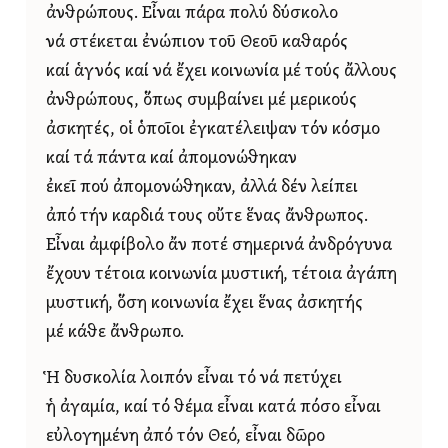
ἀνθρώπους. Εἶναι πάρα πολύ δύσκολο
νά στέκεται ἐνώπιον τοῦ Θεοῦ καθαρός
καί ἁγνός καί νά ἔχει κοινωνία μέ τούς ἄλλους
ἀνθρώπους, ὅπως συμβαίνει μέ μερικούς
ἀσκητές, οἱ ὁποῖοι ἐγκατέλειψαν τόν κόσμο
καί τά πάντα καί ἀπομονώθηκαν
ἐκεῖ πού ἀπομονώθηκαν, ἀλλά δέν λείπει
ἀπό τήν καρδιά τους οὔτε ἕνας ἄνθρωπος.
Εἶναι ἀμφίβολο ἄν ποτέ σημερινά ἀνδρόγυνα
ἔχουν τέτοια κοινωνία μυστική, τέτοια ἀγάπη
μυστική, ὅση κοινωνία ἔχει ἕνας ἀσκητής
μέ κάθε ἄνθρωπο.
Ἡ δυσκολία λοιπόν εἶναι τό νά πετύχει
ἡ ἀγαμία, καί τό θέμα εἶναι κατά πόσο εἶναι
εὐλογημένη ἀπό τόν Θεό, εἶναι δῶρο