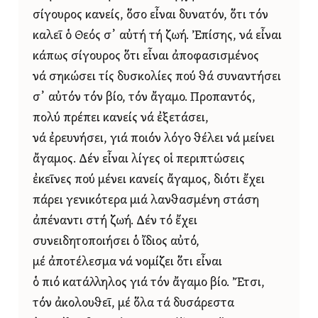
σίγουρος κανείς, ὅσο εἶναι δυνατόν, ὅτι τόν
καλεῖ ὁ Θεός σ᾿ αὐτή τή ζωή. Ἐπίσης, νά εἶναι
κάπως σίγουρος ὅτι εἶναι ἀποφασισμένος
νά σηκώσει τίς δυσκολίες πού θά συναντήσει
σ᾿ αὐτόν τόν βίο, τόν ἄγαμο. Προπαντός,
πολύ πρέπει κανείς νά ἐξετάσει,
νά ἐρευνήσει, γιά ποιόν λόγο θέλει νά μείνει
ἄγαμος. Δέν εἶναι λίγες οἱ περιπτώσεις
ἐκεῖνες πού μένει κανείς ἄγαμος, διότι ἔχει
πάρει γενικότερα μιά λανθασμένη στάση
ἀπέναντι στή ζωή. Δέν τό ἔχει
συνειδητοποιήσει ὁ ἴδιος αὐτό,
μέ ἀποτέλεσμα νά νομίζει ὅτι εἶναι
ὁ πιό κατάλληλος γιά τόν ἄγαμο βίο. Ἔτσι,
τόν ἀκολουθεῖ, μέ ὅλα τά δυσάρεστα