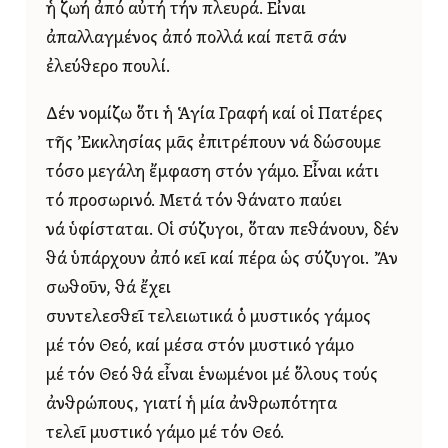
ἡ ζωή ἀπό αὐτή τήν πλευρά. Εἶναι
ἀπαλλαγμένος ἀπό πολλά καί πετᾶ σάν
ἐλεύθερο πουλί.
Δέν νομίζω ὅτι ἡ Ἁγία Γραφή καί οἱ Πατέρες
τῆς Ἐκκλησίας μᾶς ἐπιτρέπουν νά δώσουμε
τόσο μεγάλη ἔμφαση στόν γάμο. Εἶναι κάτι
τό προσωρινό. Μετά τόν θάνατο παύει
νά ὑφίσταται. Οἱ σύζυγοι, ὅταν πεθάνουν, δέν
θά ὑπάρχουν ἀπό κεῖ καί πέρα ὡς σύζυγοι. Ἄν
σωθοῦν, θά ἔχει
συντελεσθεῖ τελειωτικά ὁ μυστικός γάμος
μέ τόν Θεό, καί μέσα στόν μυστικό γάμο
μέ τόν Θεό θά εἶναι ἑνωμένοι μέ ὅλους τούς
ἀνθρώπους, γιατί ἡ μία ἀνθρωπότητα
τελεῖ μυστικό γάμο μέ τόν Θεό.