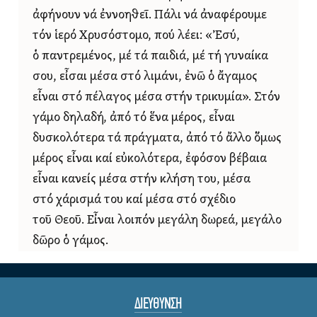
ἀφήνουν νά ἐννοηθεῖ. Πάλι νά ἀναφέρουμε
τόν ἱερό Χρυσόστομο, πού λέει: «Ἐσύ,
ὁ παντρεμένος, μέ τά παιδιά, μέ τή γυναίκα
σου, εἶσαι μέσα στό λιμάνι, ἐνῶ ὁ ἄγαμος
εἶναι στό πέλαγος μέσα στήν τρικυμία». Στόν
γάμο δηλαδή, ἀπό τό ἕνα μέρος, εἶναι
δυσκολότερα τά πράγματα, ἀπό τό ἄλλο ὅμως
μέρος εἶναι καί εὐκολότερα, ἐφόσον βέβαια
εἶναι κανείς μέσα στήν κλήση του, μέσα
στό χάρισμά του καί μέσα στό σχέδιο
τοῦ Θεοῦ. Εἶναι λοιπόν μεγάλη δωρεά, μεγάλο
δῶρο ὁ γάμος.
ΔΙΕΥΘΥΝΣΗ