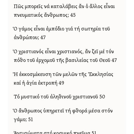
Πῶς μπορεῖς νά καταλάβεις ἄν ὁ ἄλλος εἶναι
πνευματικός ἄνθρωπος; 45
Ὁ γάμος εἶναι ἐμπόδιο γιά τή σωτηρία τοῦ
ἀνθρώπου; 47
Ὁ χριστιανός εἶναι χριστιανός, ἄν ζεῖ μέ τόν
πόθο τοῦ ἐρχομοῦ τῆς βασιλείας τοῦ Θεοῦ 47
Ἡ ἐκκοσμίκευση τῶν μελῶν τῆς Ἐκκλησίας
καί ἡ ἁγία ἐκτροπή 49
Τό μυστικό τοῦ ἀληθινοῦ χριστιανοῦ 50
Ὁ ἄνθρωπος ὑπηρετεῖ τή φθορά μέσα στόν
γάμο; 51
Ἀντισώματα στό κοσμικό πνεῦμα 51