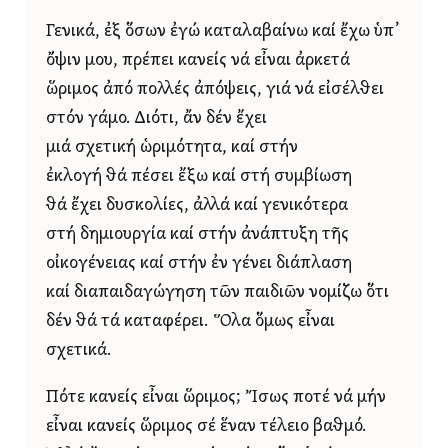
Γενικά, ἐξ ὅσων ἐγώ καταλαβαίνω καί ἔχω ὑπ᾿
ὄψιν μου, πρέπει κανείς νά εἶναι ἀρκετά
ὥριμος ἀπό πολλές ἀπόψεις, γιά νά εἰσέλθει
στόν γάμο. Διότι, ἄν δέν ἔχει
μιά σχετική ὡριμότητα, καί στήν
ἐκλογή θά πέσει ἔξω καί στή συμβίωση
θά ἔχει δυσκολίες, ἀλλά καί γενικότερα
στή δημιουργία καί στήν ἀνάπτυξη τῆς
οἰκογένειας καί στήν ἐν γένει διάπλαση
καί διαπαιδαγώγηση τῶν παιδιῶν νομίζω ὅτι
δέν θά τά καταφέρει. Ὅλα ὅμως εἶναι
σχετικά.
Πότε κανείς εἶναι ὥριμος; Ἴσως ποτέ νά μήν
εἶναι κανείς ὥριμος σέ ἕναν τέλειο βαθμό.