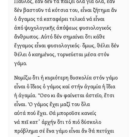
Παῦλος, ἐάν δέν τά παίζει ὅλα γιά ὅλα, ἐάν
δέν βαστοῦν τά κότσια του, εἶναι ζήτημα ἄν
ὁ ἄγαμος τά καταφέρει τελικά νά εἶναι
ἀπό ψυχολογικῆς ἀπόψεως φυσιολογικός
ἄνθρωπος. Αὐτό δέν σημαίνει ὅτι κάθε
ἔγγαμος εἶναι φυσιολογικός· ὅμως, θέλει δέν
θέλει ὁ καημένος, τορνεύεται μέσα στόν
γάμο.
Νομίζω ὅτι ἡ κυριότερη δυσκολία στόν γάμο
εἶναι ὁ ἴδιος ὁ γάμος καί στήν ἀγαμία ἡ ἴδια
ἡ ἀγαμία. Ὅσο κι ἄν φαίνεται ἀστεῖο, ἔτσι
εἶναι. Ὁ γάμος ἔχει μαζί του ὅλα
αὐτά πού ἔχει. Θά μποροῦσε κανείς
νά πεῖ κατ᾿ ἀρχήν ὅτι τό πιό δύσκολο
πρόβλημα σέ ἕνα γάμο εἶναι ἄν θά πετύχει