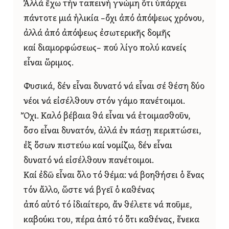
Ἀλλά ἔχω τήν ταπεινή γνώμη ὅτι ὑπάρχει
πάντοτε μιά ἡλικία –ὄχι ἀπό ἀπόψεως χρόνου,
ἀλλά ἀπό ἀπόψεως ἐσωτερικῆς δομῆς
καί διαμορφώσεως– πού λίγο πολύ κανείς
εἶναι ὥριμος.
Φυσικά, δέν εἶναι δυνατό νά εἶναι σέ θέση δύο
νέοι νά εἰσέλθουν στόν γάμο πανέτοιμοι.
Ὄχι. Καλό βέβαια θά εἶναι νά ἑτοιμασθοῦν,
ὅσο εἶναι δυνατόν, ἀλλά ἐν πάσῃ περιπτώσει,
ἐξ ὅσων πιστεύω καί νομίζω, δέν εἶναι
δυνατό νά εἰσέλθουν πανέτοιμοι.
Καί ἐδῶ εἶναι ὅλο τό θέμα: νά βοηθήσει ὁ ἕνας
τόν ἄλλο, ὥστε νά βγεῖ ὁ καθένας
ἀπό αὐτό τό ἰδιαίτερο, ἄν θέλετε νά ποῦμε,
καβούκι του, πέρα ἀπό τό ὅτι καθένας, ἕνεκα