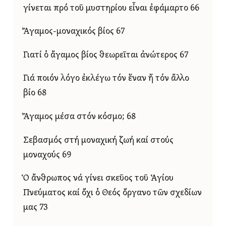
γίνεται πρό τοῦ μυστηρίου εἶναι ἐφάμαρτο 66
Ἄγαμος-μοναχικός βίος 67
Γιατί ὁ ἄγαμος βίος θεωρεῖται ἀνώτερος 67
Γιά ποιόν λόγο ἐκλέγω τόν ἕναν ἤ τόν ἄλλο
βίο 68
Ἄγαμος μέσα στόν κόσμο; 68
Σεβασμός στή μοναχική ζωή καί στούς
μοναχούς 69
Ὁ ἄνθρωπος νά γίνει σκεῦος τοῦ Ἁγίου
Πνεύματος καί ὄχι ὁ Θεός ὄργανο τῶν σχεδίων
μας 73