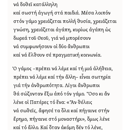
νά δοθεῖ κατάλληλη
καί σωστή ἀγωγή στά παιδιά. Μέσα λοιπόν
στόν γάμο χρειάζεται πολλή θυσία, χρειάζεται
γνώση, χρειάζεται ἀγάπη, κυρίως ἀγάπη ὡς
δωρεά τοῦ Θεοῦ, γιά νά μπορέσουν
νά συμφωνήσουν οἱ δύο ἄνθρωποι
καί νά ἔλθουν σέ πραγματική κοινωνία.
Ὁ γάμος –πρέπει νά λέμε καί τή μιά ἀλήθεια,
πρέπει νά λέμε καί τήν ἄλλη– εἶναι σωτηρία
γιά τήν ἀνθρωπότητα. Λίγοι ἄνθρωποι
θά σώζονταν ἔξω ἀπό τόν γάμο. Ὅσο κι ἄν
λένε οἱ Πατέρες τό ἕνα: «Ἄν θέλεις
νά σωθεῖς, ἄφησέ τα ὅλα καί πήγαινε στήν
ἔρημο, πήγαινε στό μοναστήρι», ὅμως λένε
καί τό ἄλλο. Καί ὅταν ἀκόμη δέν τό λένε,