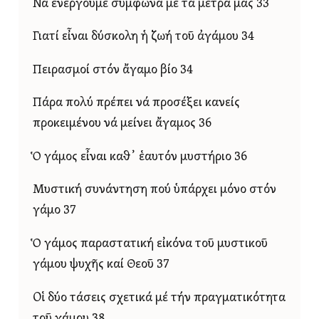
Νά ἐνεργοῦμε σύμφωνα μέ τά μέτρα μας 33
Γιατί εἶναι δύσκολη ἡ ζωή τοῦ ἀγάμου 34
Πειρασμοί στόν ἄγαμο βίο 34
Πάρα πολύ πρέπει νά προσέξει κανείς
προκειμένου νά μείνει ἄγαμος 36
Ὁ γάμος εἶναι καθ᾿ ἑαυτόν μυστήριο 36
Μυστική συνάντηση πού ὑπάρχει μόνο στόν
γάμο 37
Ὁ γάμος παραστατική εἰκόνα τοῦ μυστικοῦ
γάμου ψυχῆς καί Θεοῦ 37
Οἱ δύο τάσεις σχετικά μέ τήν πραγματικότητα
τοῦ γάμου 38