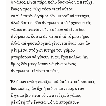
ὁ γάμος. Εἶναι πάρα πολύ δύσκολο νά πετύχει
ἕνας γάμος. Ὄχι τόσο γιατί αὐτός
καθ᾿ ἑαυτόν ὁ γάμος δέν μπορεῖ νά πετύχει,
ἀλλά διότι οἱ δύο ἄνθρωποι πού ἔρχονται εἰς
γάμου κοινωνίαν δέν παύουν νά εἶναι δύο
ἄνθρωποι, ὅσο κι ἄν κάτω ἀπό τό μυστήριο
ἀλλά καί φυσιολογικά γίνονται ἕνας. Καί ἄν
μέν μέσα στό χωνευτήρι τοῦ γάμου
μπορέσουν νά γίνουν ἕνας, ἔχει καλῶς. Ἄν
ὅμως δέν μπορέσουν νά γίνουν ἕνας
ἄνθρωπος, τί γίνεται τότε;
Ἐξ ὅσων ἐγώ γνωρίζω, μιά ἀπό τίς πιό βασικές
δυσκολίες, ἄν ὄχι ἡ πιό σημαντική, στόν
ἔγγαμο βίο εἶναι τό νά πετύχει ὁ γάμος
μέ αὐτή τήν ἔννοια. Τό νά μπορέσουν