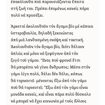
ἐπακόλουθα πού παρουσιάζονται ἔπειτα
στή ζωή του. Πρέπει ἑπομένως κανείς πάρα
πολύ νά προσέξει.
Ἀρκετοί ἀκολουθοῦν τόν ἄγαμο βίο μέ κάποια
ὑστεροβουλία, δηλαδή ξεκινώντας
ἀπό μιά λανθασμένη σκέψη καί τακτική.
Ἀκολουθοῦν τόν ἄγαμο βίο, διότι θέλουν
ἁπλῶς καί μόνο νά ξεφύγουν ἀπό τόν
ζυγό τοῦ γάμου. Ἕνας πού φρονεῖ ἔτσι
θά μπορέσει νά γίνει ἄνθρωπος; Μέσα στόν
γάμο λίγο πολύ, θέλει δέν θέλει, κάπως
θά τορνευτεῖ· μένοντας ἔξω ἀπό τόν γάμο
ποῦ θά τορνευτεῖ; Ἔξω ἀπό τόν γάμο εἶναι
μονάδα κανείς, καί εἶναι πάρα πολύ δύσκολο
νά μπορεῖ νά ἔχει κοινωνία μέ τούς ἄλλους