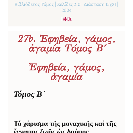
Βιβλιόδετος Τόμος | Σελίδες 210 | Διάσταση 15χ21 |
2004
ΓΑΜΟΣ
27b. Ἐφηβεία, γάμος,
ἀγαμία Τόμος Β´
Ἐφηβεία, γάμος,
ἀγαμία
Τόμος Β´
Τό χάρισμα τῆς μοναχικῆς καί τῆς
ἔγγαμης ζωῆς ὡς δρόμος