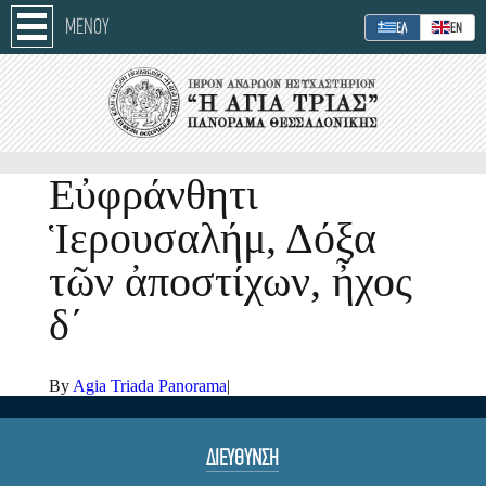
ΜΕΝΟΥ
ΕΛ
ΕΝ
Εὐφράνθητι
Ἱερουσαλήμ, Δόξα
τῶν ἀποστίχων, ἦχος
δ´
By
Agia Triada Panorama
|
ΔΙΕΥΘΥΝΣΗ