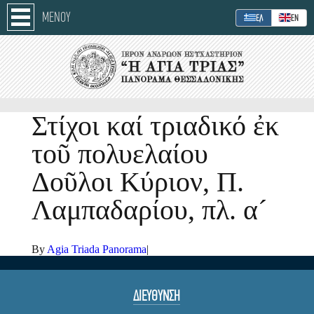
ΜΕΝΟΥ
ΕΛ
ΕΝ
Στίχοι καί τριαδικό ἐκ
τοῦ πολυελαίου
Δοῦλοι Κύριον, Π.
Λαμπαδαρίου, πλ. α´
By
Agia Triada Panorama
|
ΔΙΕΥΘΥΝΣΗ