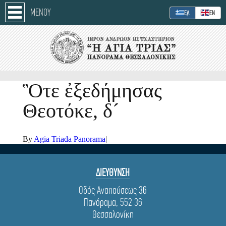
ΜΕΝΟΥ
ΕΛ
ΕΝ
Ὃτε ἐξεδήμησας
Θεοτόκε, δ´
By
Agia Triada Panorama
|
ΔΙΕΥΘΥΝΣΗ
Οδός Αναπαύσεως 36
Πανόραμα, 552 36
Θεσσαλονίκη