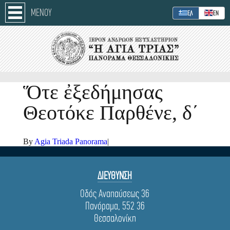
ΜΕΝΟΥ
ΕΛ
ΕΝ
Ὅτε ἐξεδήμησας
Θεοτόκε Παρθένε, δ´
By
Agia Triada Panorama
|
ΔΙΕΥΘΥΝΣΗ
Οδός Αναπαύσεως 36
Πανόραμα, 552 36
Θεσσαλονίκη