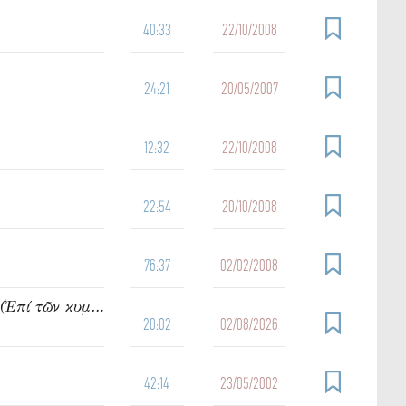
40:33
22/10/2008
24:21
20/05/2007
12:32
22/10/2008
22:54
20/10/2008
76:37
02/02/2008
950. Ὁμιλία τοῦ π. Ἰωάννου Γρίντζου Κυριακή Θ΄ Ματθαίου (Ἐπί τῶν κυμάτων)
20:02
02/08/2026
42:14
23/05/2002