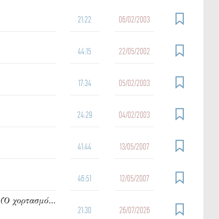
21:22
06/02/2003
44:15
22/05/2002
17:34
05/02/2003
24:29
04/02/2003
41:44
13/05/2007
46:51
12/05/2007
942. Ὁμιλία τοῦ π. Ἰωάννου Γρίντζου Κυριακή Η΄ Ματθαίου (Ὁ χορτασμός τῶν πεντακισχιλίων)
21:30
26/07/2026