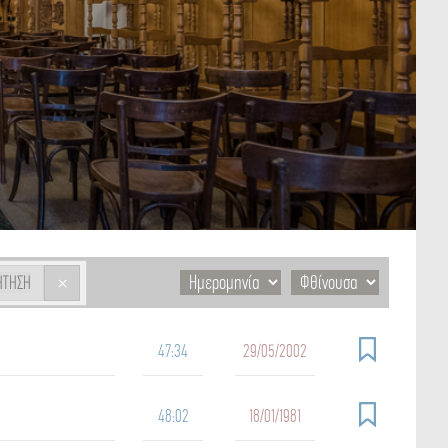
×
ΉΤΗΣΗ
47:34
29/05/2002
48:02
18/01/1981