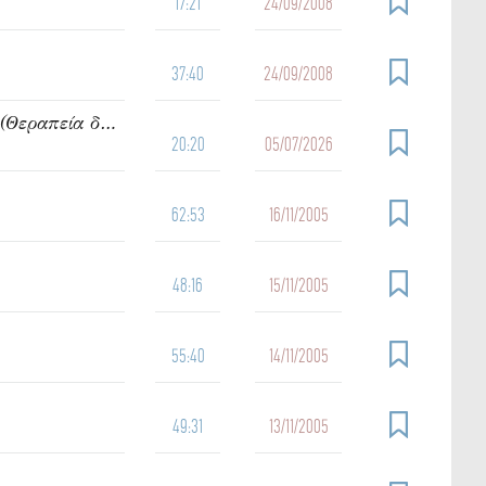
17:21
24/09/2008
37:40
24/09/2008
919. Ὁμιλία τοῦ π. Ἰωάννου Γρίντζου Κυριακή Ε΄ Ματθαίου (Θεραπεία δαιμονιζομένων)
20:20
05/07/2026
62:53
16/11/2005
48:16
15/11/2005
55:40
14/11/2005
49:31
13/11/2005