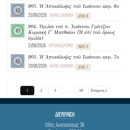
905. Ἡ Ἀποκάλυψις τοῦ Ἰωάννου κεφ. 8ο
ΚΔ
25/06/2026
ΚΑΙΝΗ ΔΙΑΘΗΚΗ
ΑΠΟΚ. 8
904. Ὁμιλία τοῦ π. Ἰωάννου Γρίντζου
ΚΥ
Κυριακή Γ΄ Ματθαίου (Ἡ ἐπί τοῦ ὄρους
ὁμιλία)
21/06/2026
ΚΥΡΙΑΚΟΔΡΟΜΙΟ
ΜΑΤΘ. 6
903. Ἡ Ἀποκάλυψις τοῦ Ἰωάννου κεφ. 7ο
ΚΔ
20/06/2026
ΚΑΙΝΗ ΔΙΑΘΗΚΗ
ΑΠΟΚ. 7
1
2
3
…
20
Επόμενη »
ΔΙΕΥΘΥΝΣΗ
Οδός Αναπαύσεως 36