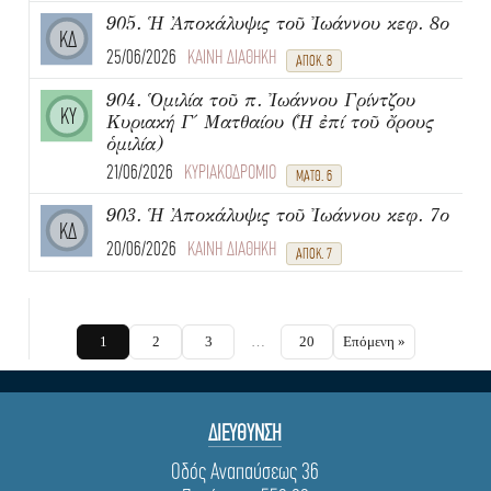
905. Ἡ Ἀποκάλυψις τοῦ Ἰωάννου κεφ. 8ο
ΚΔ
25/06/2026
ΚΑΙΝΗ ΔΙΑΘΗΚΗ
ΑΠΟΚ. 8
904. Ὁμιλία τοῦ π. Ἰωάννου Γρίντζου
ΚΥ
Κυριακή Γ΄ Ματθαίου (Ἡ ἐπί τοῦ ὄρους
ὁμιλία)
21/06/2026
ΚΥΡΙΑΚΟΔΡΟΜΙΟ
ΜΑΤΘ. 6
903. Ἡ Ἀποκάλυψις τοῦ Ἰωάννου κεφ. 7ο
ΚΔ
20/06/2026
ΚΑΙΝΗ ΔΙΑΘΗΚΗ
ΑΠΟΚ. 7
1
2
3
…
20
Επόμενη »
ΔΙΕΥΘΥΝΣΗ
Οδός Αναπαύσεως 36