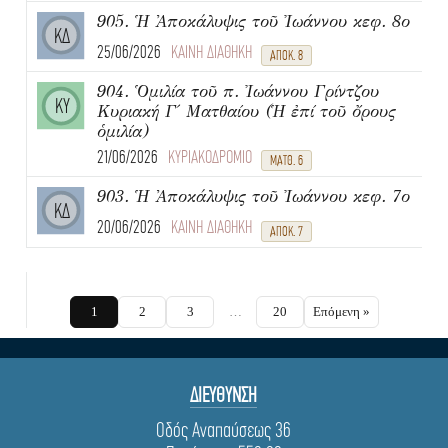
905. Ἡ Ἀποκάλυψις τοῦ Ἰωάννου κεφ. 8ο
ΚΔ
25/06/2026
ΚΑΙΝΗ ΔΙΑΘΗΚΗ
ΑΠΟΚ. 8
904. Ὁμιλία τοῦ π. Ἰωάννου Γρίντζου
ΚΥ
Κυριακή Γ΄ Ματθαίου (Ἡ ἐπί τοῦ ὄρους
ὁμιλία)
21/06/2026
ΚΥΡΙΑΚΟΔΡΟΜΙΟ
ΜΑΤΘ. 6
903. Ἡ Ἀποκάλυψις τοῦ Ἰωάννου κεφ. 7ο
ΚΔ
20/06/2026
ΚΑΙΝΗ ΔΙΑΘΗΚΗ
ΑΠΟΚ. 7
1
2
3
…
20
Επόμενη »
ΔΙΕΥΘΥΝΣΗ
Οδός Αναπαύσεως 36