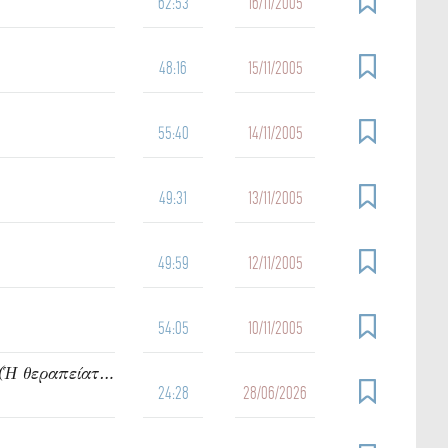
62:53
16/11/2005
48:16
15/11/2005
55:40
14/11/2005
49:31
13/11/2005
49:59
12/11/2005
54:05
10/11/2005
912. Ὁμιλία τοῦ π. Ἰωάννου Γρίντζου Κυριακή Δ΄ Ματθαίου (Ἡ θεραπείατοῦ δούλου τοῦ ἑκατοντάρχου)
24:28
28/06/2026