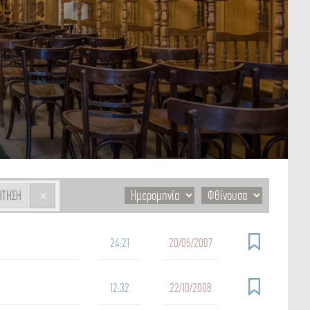
×
ΉΤΗΣΗ
24:21
20/05/2007
12:32
22/10/2008