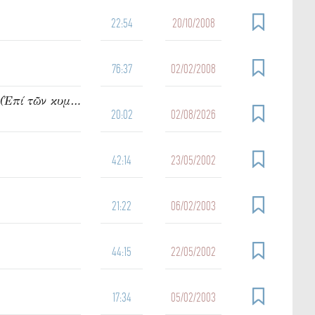
22:54
20/10/2008
76:37
02/02/2008
950. Ὁμιλία τοῦ π. Ἰωάννου Γρίντζου Κυριακή Θ΄ Ματθαίου (Ἐπί τῶν κυμάτων)
20:02
02/08/2026
42:14
23/05/2002
21:22
06/02/2003
44:15
22/05/2002
17:34
05/02/2003