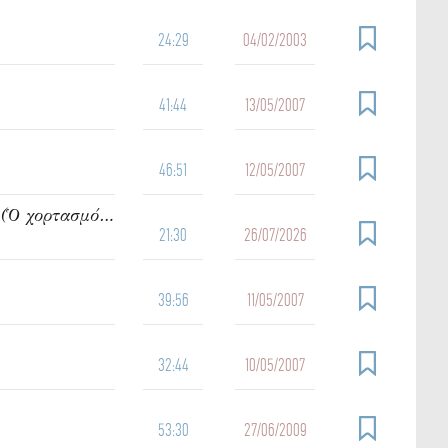
24:29
04/02/2003
41:44
13/05/2007
46:51
12/05/2007
942. Ὁμιλία τοῦ π. Ἰωάννου Γρίντζου Κυριακή Η΄ Ματθαίου (Ὁ χορτασμός τῶν πεντακισχιλίων)
21:30
26/07/2026
39:56
11/05/2007
32:44
10/05/2007
53:30
27/06/2009