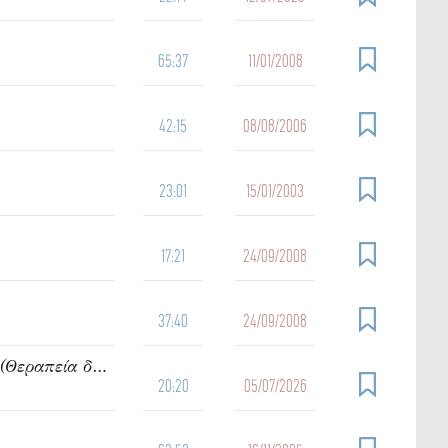
65:37
11/01/2008
42:15
08/08/2006
23:01
15/01/2003
17:21
24/09/2008
37:40
24/09/2008
919. Ὁμιλία τοῦ π. Ἰωάννου Γρίντζου Κυριακή Ε΄ Ματθαίου (Θεραπεία δαιμονιζομένων)
20:20
05/07/2026