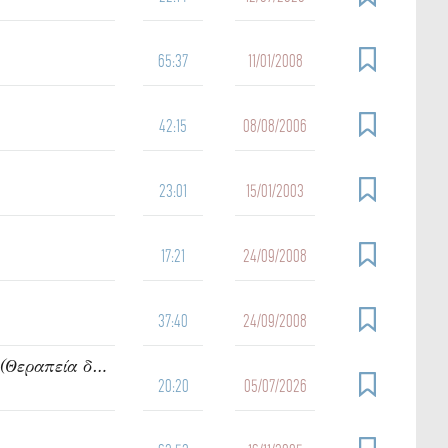
65:37
11/01/2008
42:15
08/08/2006
23:01
15/01/2003
17:21
24/09/2008
37:40
24/09/2008
919. Ὁμιλία τοῦ π. Ἰωάννου Γρίντζου Κυριακή Ε΄ Ματθαίου (Θεραπεία δαιμονιζομένων)
20:20
05/07/2026