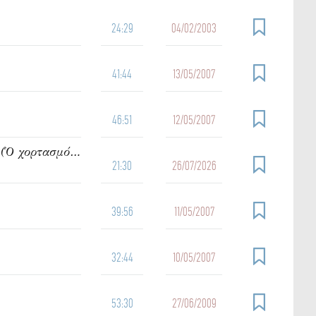
24:29
04/02/2003
41:44
13/05/2007
46:51
12/05/2007
942. Ὁμιλία τοῦ π. Ἰωάννου Γρίντζου Κυριακή Η΄ Ματθαίου (Ὁ χορτασμός τῶν πεντακισχιλίων)
21:30
26/07/2026
39:56
11/05/2007
32:44
10/05/2007
53:30
27/06/2009