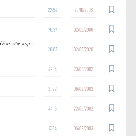
22:54
20/10/2008
76:37
02/02/2008
950. Ὁμιλία τοῦ π. Ἰωάννου Γρίντζου Κυριακή Θ΄ Ματθαίου (Ἐπί τῶν κυμάτων)
20:02
02/08/2026
42:14
23/05/2002
21:22
06/02/2003
44:15
22/05/2002
17:34
05/02/2003