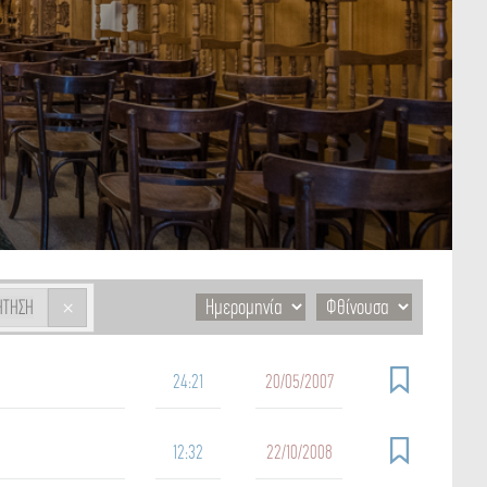
×
ΉΤΗΣΗ
24:21
20/05/2007
12:32
22/10/2008