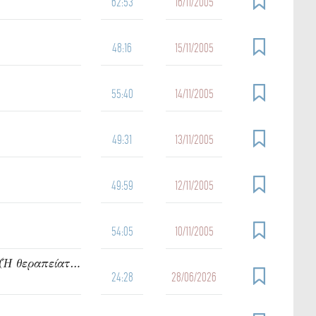
62:53
16/11/2005
48:16
15/11/2005
55:40
14/11/2005
49:31
13/11/2005
49:59
12/11/2005
54:05
10/11/2005
912. Ὁμιλία τοῦ π. Ἰωάννου Γρίντζου Κυριακή Δ΄ Ματθαίου (Ἡ θεραπείατοῦ δούλου τοῦ ἑκατοντάρχου)
24:28
28/06/2026