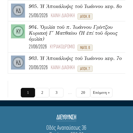
905. Ἡ Ἀποκάλυψις τοῦ Ἰωάννου κεφ. 8ο
ΚΔ
25/06/2026
ΚΑΙΝΗ ΔΙΑΘΗΚΗ
ΑΠΟΚ. 8
904. Ὁμιλία τοῦ π. Ἰωάννου Γρίντζου
ΚΥ
Κυριακή Γ΄ Ματθαίου (Ἡ ἐπί τοῦ ὄρους
ὁμιλία)
21/06/2026
ΚΥΡΙΑΚΟΔΡΟΜΙΟ
ΜΑΤΘ. 6
903. Ἡ Ἀποκάλυψις τοῦ Ἰωάννου κεφ. 7ο
ΚΔ
20/06/2026
ΚΑΙΝΗ ΔΙΑΘΗΚΗ
ΑΠΟΚ. 7
1
2
3
…
20
Επόμενη »
ΔΙΕΥΘΥΝΣΗ
Οδός Αναπαύσεως 36