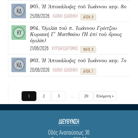
905. Ἡ Ἀποκάλυψις τοῦ Ἰωάννου κεφ. 8ο
ΚΔ
25/06/2026
ΚΑΙΝΗ ΔΙΑΘΗΚΗ
ΑΠΟΚ. 8
904. Ὁμιλία τοῦ π. Ἰωάννου Γρίντζου
ΚΥ
Κυριακή Γ΄ Ματθαίου (Ἡ ἐπί τοῦ ὄρους
ὁμιλία)
21/06/2026
ΚΥΡΙΑΚΟΔΡΟΜΙΟ
ΜΑΤΘ. 6
903. Ἡ Ἀποκάλυψις τοῦ Ἰωάννου κεφ. 7ο
ΚΔ
20/06/2026
ΚΑΙΝΗ ΔΙΑΘΗΚΗ
ΑΠΟΚ. 7
1
2
3
…
20
Επόμενη »
ΔΙΕΥΘΥΝΣΗ
Οδός Αναπαύσεως 36