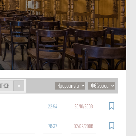
×
ΉΤΗΣΗ
22:54
20/10/2008
76:37
02/02/2008