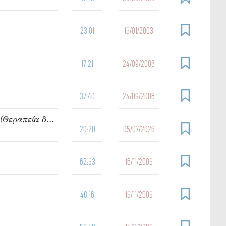
23:01
15/01/2003
17:21
24/09/2008
37:40
24/09/2008
919. Ὁμιλία τοῦ π. Ἰωάννου Γρίντζου Κυριακή Ε΄ Ματθαίου (Θεραπεία δαιμονιζομένων)
20:20
05/07/2026
62:53
16/11/2005
48:16
15/11/2005