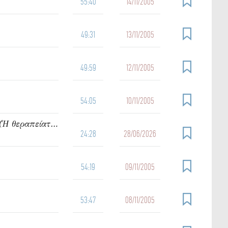
55:40
14/11/2005
49:31
13/11/2005
49:59
12/11/2005
54:05
10/11/2005
912. Ὁμιλία τοῦ π. Ἰωάννου Γρίντζου Κυριακή Δ΄ Ματθαίου (Ἡ θεραπείατοῦ δούλου τοῦ ἑκατοντάρχου)
24:28
28/06/2026
54:19
09/11/2005
53:47
08/11/2005