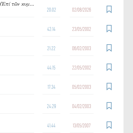
950. Ὁμιλία τοῦ π. Ἰωάννου Γρίντζου Κυριακή Θ΄ Ματθαίου (Ἐπί τῶν κυμάτων)
20:02
02/08/2026
42:14
23/05/2002
21:22
06/02/2003
44:15
22/05/2002
17:34
05/02/2003
24:29
04/02/2003
41:44
13/05/2007