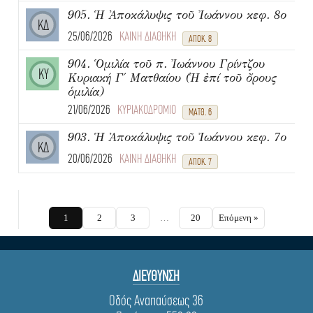
905. Ἡ Ἀποκάλυψις τοῦ Ἰωάννου κεφ. 8ο
ΚΔ
25/06/2026
ΚΑΙΝΗ ΔΙΑΘΗΚΗ
ΑΠΟΚ. 8
904. Ὁμιλία τοῦ π. Ἰωάννου Γρίντζου
ΚΥ
Κυριακή Γ΄ Ματθαίου (Ἡ ἐπί τοῦ ὄρους
ὁμιλία)
21/06/2026
ΚΥΡΙΑΚΟΔΡΟΜΙΟ
ΜΑΤΘ. 6
903. Ἡ Ἀποκάλυψις τοῦ Ἰωάννου κεφ. 7ο
ΚΔ
20/06/2026
ΚΑΙΝΗ ΔΙΑΘΗΚΗ
ΑΠΟΚ. 7
1
2
3
…
20
Επόμενη »
ΔΙΕΥΘΥΝΣΗ
Οδός Αναπαύσεως 36