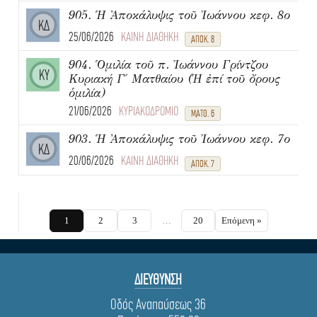
905. Ἡ Ἀποκάλυψις τοῦ Ἰωάννου κεφ. 8ο
ΚΔ
25/06/2026
ΚΑΙΝΗ ΔΙΑΘΗΚΗ
ΑΠΟΚ. 8
904. Ὁμιλία τοῦ π. Ἰωάννου Γρίντζου
ΚΥ
Κυριακή Γ΄ Ματθαίου (Ἡ ἐπί τοῦ ὄρους
ὁμιλία)
21/06/2026
ΚΥΡΙΑΚΟΔΡΟΜΙΟ
ΜΑΤΘ. 6
903. Ἡ Ἀποκάλυψις τοῦ Ἰωάννου κεφ. 7ο
ΚΔ
20/06/2026
ΚΑΙΝΗ ΔΙΑΘΗΚΗ
ΑΠΟΚ. 7
1
2
3
…
20
Επόμενη »
ΔΙΕΥΘΥΝΣΗ
Οδός Αναπαύσεως 36