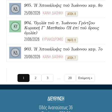
905. Ἡ Ἀποκάλυψις τοῦ Ἰωάννου κεφ. 8ο
ΚΔ
25/06/2026
ΚΑΙΝΗ ΔΙΑΘΗΚΗ
ΑΠΟΚ. 8
904. Ὁμιλία τοῦ π. Ἰωάννου Γρίντζου
ΚΥ
Κυριακή Γ΄ Ματθαίου (Ἡ ἐπί τοῦ ὄρους
ὁμιλία)
21/06/2026
ΚΥΡΙΑΚΟΔΡΟΜΙΟ
ΜΑΤΘ. 6
903. Ἡ Ἀποκάλυψις τοῦ Ἰωάννου κεφ. 7ο
ΚΔ
20/06/2026
ΚΑΙΝΗ ΔΙΑΘΗΚΗ
ΑΠΟΚ. 7
1
2
3
…
20
Επόμενη »
ΔΙΕΥΘΥΝΣΗ
Οδός Αναπαύσεως 36