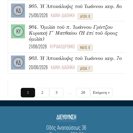
905. Ἡ Ἀποκάλυψις τοῦ Ἰωάννου κεφ. 8ο
ΚΔ
25/06/2026
ΚΑΙΝΗ ΔΙΑΘΗΚΗ
ΑΠΟΚ. 8
904. Ὁμιλία τοῦ π. Ἰωάννου Γρίντζου
ΚΥ
Κυριακή Γ΄ Ματθαίου (Ἡ ἐπί τοῦ ὄρους
ὁμιλία)
21/06/2026
ΚΥΡΙΑΚΟΔΡΟΜΙΟ
ΜΑΤΘ. 6
903. Ἡ Ἀποκάλυψις τοῦ Ἰωάννου κεφ. 7ο
ΚΔ
20/06/2026
ΚΑΙΝΗ ΔΙΑΘΗΚΗ
ΑΠΟΚ. 7
1
2
3
…
20
Επόμενη »
ΔΙΕΥΘΥΝΣΗ
Οδός Αναπαύσεως 36