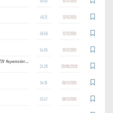
55:40
14/11/2005
49:31
13/11/2005
49:59
12/11/2005
54:05
10/11/2005
912. Ὁμιλία τοῦ π. Ἰωάννου Γρίντζου Κυριακή Δ΄ Ματθαίου (Ἡ θεραπείατοῦ δούλου τοῦ ἑκατοντάρχου)
24:28
28/06/2026
54:19
09/11/2005
53:47
08/11/2005