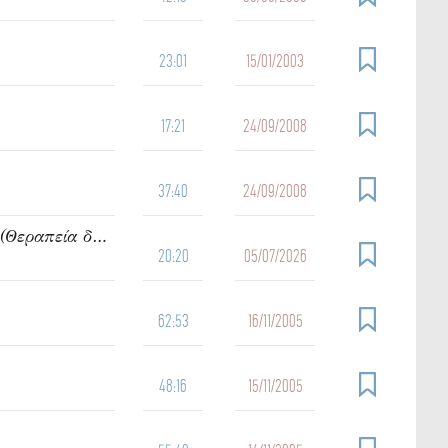
23:01
15/01/2003
17:21
24/09/2008
37:40
24/09/2008
919. Ὁμιλία τοῦ π. Ἰωάννου Γρίντζου Κυριακή Ε΄ Ματθαίου (Θεραπεία δαιμονιζομένων)
20:20
05/07/2026
62:53
16/11/2005
48:16
15/11/2005