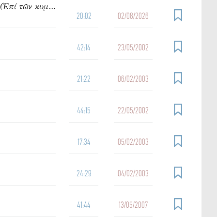
950. Ὁμιλία τοῦ π. Ἰωάννου Γρίντζου Κυριακή Θ΄ Ματθαίου (Ἐπί τῶν κυμάτων)
20:02
02/08/2026
42:14
23/05/2002
21:22
06/02/2003
44:15
22/05/2002
17:34
05/02/2003
24:29
04/02/2003
41:44
13/05/2007