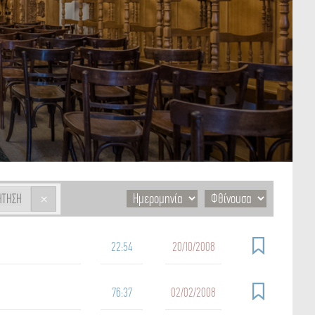
×
ΉΤΗΣΗ
22:54
20/10/2008
76:37
02/02/2008