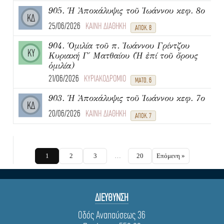
905. Ἡ Ἀποκάλυψις τοῦ Ἰωάννου κεφ. 8ο
ΚΔ
25/06/2026
ΚΑΙΝΗ ΔΙΑΘΗΚΗ
ΑΠΟΚ. 8
904. Ὁμιλία τοῦ π. Ἰωάννου Γρίντζου
ΚΥ
Κυριακή Γ΄ Ματθαίου (Ἡ ἐπί τοῦ ὄρους
ὁμιλία)
21/06/2026
ΚΥΡΙΑΚΟΔΡΟΜΙΟ
ΜΑΤΘ. 6
903. Ἡ Ἀποκάλυψις τοῦ Ἰωάννου κεφ. 7ο
ΚΔ
20/06/2026
ΚΑΙΝΗ ΔΙΑΘΗΚΗ
ΑΠΟΚ. 7
1
2
3
…
20
Επόμενη »
ΔΙΕΥΘΥΝΣΗ
Οδός Αναπαύσεως 36