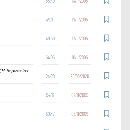
55:40
14/11/2005
49:31
13/11/2005
49:59
12/11/2005
54:05
10/11/2005
912. Ὁμιλία τοῦ π. Ἰωάννου Γρίντζου Κυριακή Δ΄ Ματθαίου (Ἡ θεραπείατοῦ δούλου τοῦ ἑκατοντάρχου)
24:28
28/06/2026
54:19
09/11/2005
53:47
08/11/2005