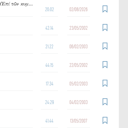
950. Ὁμιλία τοῦ π. Ἰωάννου Γρίντζου Κυριακή Θ΄ Ματθαίου (Ἐπί τῶν κυμάτων)
20:02
02/08/2026
42:14
23/05/2002
21:22
06/02/2003
44:15
22/05/2002
17:34
05/02/2003
24:29
04/02/2003
41:44
13/05/2007