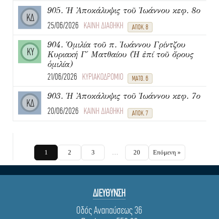
905. Ἡ Ἀποκάλυψις τοῦ Ἰωάννου κεφ. 8ο
ΚΔ
25/06/2026
ΚΑΙΝΗ ΔΙΑΘΗΚΗ
ΑΠΟΚ. 8
904. Ὁμιλία τοῦ π. Ἰωάννου Γρίντζου
ΚΥ
Κυριακή Γ΄ Ματθαίου (Ἡ ἐπί τοῦ ὄρους
ὁμιλία)
21/06/2026
ΚΥΡΙΑΚΟΔΡΟΜΙΟ
ΜΑΤΘ. 6
903. Ἡ Ἀποκάλυψις τοῦ Ἰωάννου κεφ. 7ο
ΚΔ
20/06/2026
ΚΑΙΝΗ ΔΙΑΘΗΚΗ
ΑΠΟΚ. 7
1
2
3
…
20
Επόμενη »
ΔΙΕΥΘΥΝΣΗ
Οδός Αναπαύσεως 36