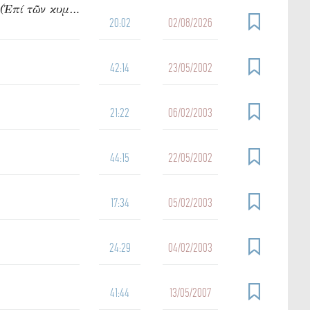
950. Ὁμιλία τοῦ π. Ἰωάννου Γρίντζου Κυριακή Θ΄ Ματθαίου (Ἐπί τῶν κυμάτων)
20:02
02/08/2026
42:14
23/05/2002
21:22
06/02/2003
44:15
22/05/2002
17:34
05/02/2003
24:29
04/02/2003
41:44
13/05/2007