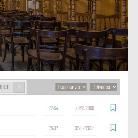
×
ΉΤΗΣΗ
22:54
20/10/2008
76:37
02/02/2008