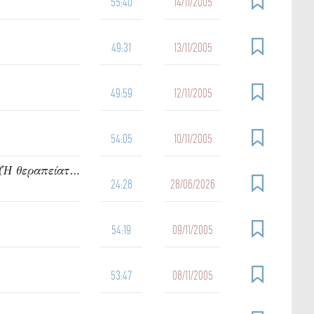
55:40
14/11/2005
49:31
13/11/2005
49:59
12/11/2005
54:05
10/11/2005
912. Ὁμιλία τοῦ π. Ἰωάννου Γρίντζου Κυριακή Δ΄ Ματθαίου (Ἡ θεραπείατοῦ δούλου τοῦ ἑκατοντάρχου)
24:28
28/06/2026
54:19
09/11/2005
53:47
08/11/2005