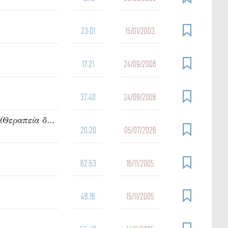
23:01
15/01/2003
17:21
24/09/2008
37:40
24/09/2008
919. Ὁμιλία τοῦ π. Ἰωάννου Γρίντζου Κυριακή Ε΄ Ματθαίου (Θεραπεία δαιμονιζομένων)
20:20
05/07/2026
62:53
16/11/2005
48:16
15/11/2005