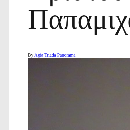
Παπαμιχ
By
Agia Triada Panorama
|