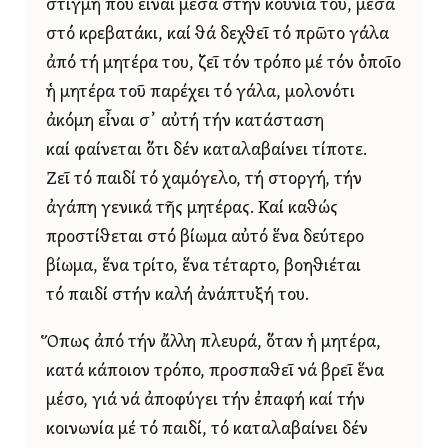
στιγμή πού εἶναι μέσα στήν κούνια του, μέσα
στό κρεβατάκι, καί θά δεχθεῖ τό πρῶτο γάλα
ἀπό τή μητέρα του, ζεῖ τόν τρόπο μέ τόν ὁποῖο
ἡ μητέρα τοῦ παρέχει τό γάλα, μολονότι
ἀκόμη εἶναι σ᾿ αὐτή τήν κατάσταση
καί φαίνεται ὅτι δέν καταλαβαίνει τίποτε.
Ζεῖ τό παιδί τό χαμόγελο, τή στοργή, τήν
ἀγάπη γενικά τῆς μητέρας. Καί καθώς
προστίθεται στό βίωμα αὐτό ἕνα δεύτερο
βίωμα, ἕνα τρίτο, ἕνα τέταρτο, βοηθιέται
τό παιδί στήν καλή ἀνάπτυξή του.
Ὅπως ἀπό τήν ἄλλη πλευρά, ὅταν ἡ μητέρα,
κατά κάποιον τρόπο, προσπαθεῖ νά βρεῖ ἕνα
μέσο, γιά νά ἀποφύγει τήν ἐπαφή καί τήν
κοινωνία μέ τό παιδί, τό καταλαβαίνει δέν