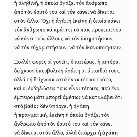
ἡ ἀληθινή, ἡ ὁποία βγάζει τόν ἄνθρωπο
ἀπό τόν ἑαυτό του καί τόν κάνει νά δίνεται
στόν ἄλλο. Ὄχι ἡ ἀγάπη ἐκείνη ἡ ὁποία κάνει
τόν ἄνθρωπο νά πράττει τό πᾶν, προκειμένου
νά κάνει τούς ἄλλους νά τόν ὑπηρετήσουν,
νά τόν εὐχαριστήσουν, νά τόν ἱκανοποιήσουν.
Πολλές φορές οἱ γονεῖς, ὁ πατέρας, ἡ μητέρα,
δείχνουν ὑπερβολική ἀγάπη στά παιδιά τους,
ἀλλά τή δείχνουν κατά ἕναν τέτοιο τρόπο,
καί οἱ ἐκδηλώσεις τους εἶναι τέτοιες, πού ἕνα
ἔμπειρο μάτι μπορεῖ ἀμέσως νά καταλάβει ὅτι
στό βάθος δέν ὑπάρχει ἡ ἀγάπη
ἡ πραγματική, ἐκείνη ἡ ὁποία βγάζει τόν
ἄνθρωπο ἀπό τόν ἑαυτό του καί τόν κάνει
νά δίνεται στόν ἄλλο, ἀλλά ὑπάρχει ἡ ἀγάπη