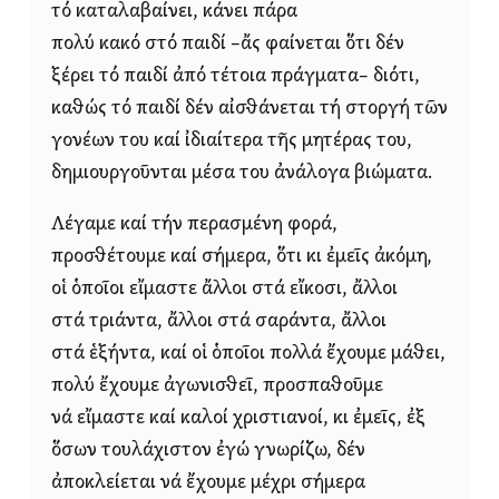
τό καταλαβαίνει, κάνει πάρα
πολύ κακό στό παιδί –ἄς φαίνεται ὅτι δέν
ξέρει τό παιδί ἀπό τέτοια πράγματα– διότι,
καθώς τό παιδί δέν αἰσθάνεται τή στοργή τῶν
γονέων του καί ἰδιαίτερα τῆς μητέρας του,
δημιουργοῦνται μέσα του ἀνάλογα βιώματα.
Λέγαμε καί τήν περασμένη φορά,
προσθέτουμε καί σήμερα, ὅτι κι ἐμεῖς ἀκόμη,
οἱ ὁποῖοι εἴμαστε ἄλλοι στά εἴκοσι, ἄλλοι
στά τριάντα, ἄλλοι στά σαράντα, ἄλλοι
στά ἑξήντα, καί οἱ ὁποῖοι πολλά ἔχουμε μάθει,
πολύ ἔχουμε ἀγωνισθεῖ, προσπαθοῦμε
νά εἴμαστε καί καλοί χριστιανοί, κι ἐμεῖς, ἐξ
ὅσων τουλάχιστον ἐγώ γνωρίζω, δέν
ἀποκλείεται νά ἔχουμε μέχρι σήμερα