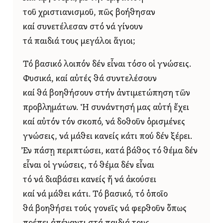
τοῦ χριστιανισμοῦ, πῶς βοήθησαν
καί συνετέλεσαν στό νά γίνουν
τά παιδιά τους μεγάλοι ἅγιοι;
Τό βασικό λοιπόν δέν εἶναι τόσο οἱ γνώσεις.
Φυσικά, καί αὐτές θά συντελέσουν
καί θά βοηθήσουν στήν ἀντιμετώπηση τῶν
προβλημάτων. Ἡ συνάντησή μας αὐτή ἔχει
καί αὐτόν τόν σκοπό, νά δοθοῦν ὁρισμένες
γνώσεις, νά μάθει κανείς κάτι πού δέν ξέρει.
Ἐν πάσῃ περιπτώσει, κατά βάθος τό θέμα δέν
εἶναι οἱ γνώσεις, τό θέμα δέν εἶναι
τό νά διαβάσει κανείς ἤ νά ἀκούσει
καί νά μάθει κάτι. Τό βασικό, τό ὁποῖο
θά βοηθήσει τούς γονεῖς νά φερθοῦν ὅπως