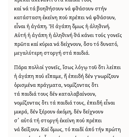
πρέπει ἀπέναντι στά παιδιά τους
καί νά τά βοηθήσουν νά φθάσουν στήν
κατάσταση ἐκείνη πού πρέπει νά φθάσουν,
εἶναι ἡ ἀγάπη. Ἡ ἀγάπη ὅμως ἡ ἀληθινή.
Αὐτή ἡ ἀγάπη ἡ ἀληθινή θά κάνει τούς γονεῖς
πρῶτα καί κύρια νά δείχνουν, ὅσο τό δυνατό,
μεγαλύτερη στοργή στά παιδιά.
Πάρα πολλοί γονεῖς, ἴσως λόγῳ τοῦ ὅτι λείπει
ἡ ἀγάπη πού εἴπαμε, ἤ ἐπειδή δέν γνωρίζουν
ὁρισμένα πράγματα, νομίζοντας ὅτι
τά παιδιά τους δέν καταλαβαίνουν,
νομίζοντας ὅτι τά παιδιά τους, ἐπειδή εἶναι
μικρά, δέν ξέρουν ἀκόμη, δέν δείχνουν
σ᾿ αὐτά τή στοργή ἐκείνη πού πρέπει
νά δείξουν. Καί ὅμως, τό παιδί ἀπό τήν πρώτη