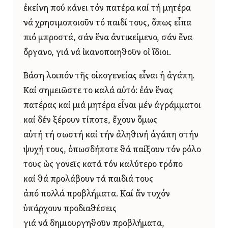
ἐκείνη πού κάνει τόν πατέρα καί τή μητέρα
νά χρησιμοποιοῦν τό παιδί τους, ὅπως εἶπα
πιό μπροστά, σάν ἕνα ἀντικείμενο, σάν ἕνα
ὄργανο, γιά νά ἱκανοποιηθοῦν οἱ ἴδιοι.
Βάση λοιπόν τῆς οἰκογενείας εἶναι ἡ ἀγάπη.
Καί σημειῶστε το καλά αὐτό: ἐάν ἕνας
πατέρας καί μιά μητέρα εἶναι μέν ἀγράμματοι
καί δέν ξέρουν τίποτε, ἔχουν ὅμως
αὐτή τή σωστή καί τήν ἀληθινή ἀγάπη στήν
ψυχή τους, ὁπωσδήποτε θά παίξουν τόν ρόλο
τους ὡς γονεῖς κατά τόν καλύτερο τρόπο
καί θά προλάβουν τά παιδιά τους
ἀπό πολλά προβλήματα. Καί ἄν τυχόν
ὑπάρχουν προδιαθέσεις
γιά νά δημιουργηθοῦν προβλήματα,