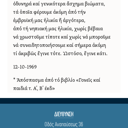
ὀδυνηρά καί γενικότερα ἄσχημα βιώματα,
τά ὁποῖα φέρουμε ἀκόμη ἀπό τήν
ἐμβρυϊκή μας ἡλικία ἤ ἀργότερα,
ἀπό τή νηπιακή μας ἡλικία, χωρίς βέβαια
νά χρωστοῦμε τίποτε καί χωρίς νά μποροῦμε
νά συνειδητοποιήσουμε καί σήμερα ἀκόμη
τί ἀκριβῶς ἔγινε τότε. Ὡστόσο, ἔγινε κάτι.
12-10-1969
* Ἀπόσπασμα ἀπό τό βιβλίο «Γονεῖς καί
παιδιά τ. Α’, Β’ έκδ»
ΔΙΕΥΘΥΝΣΗ
Οδός Αναπαύσεως 36