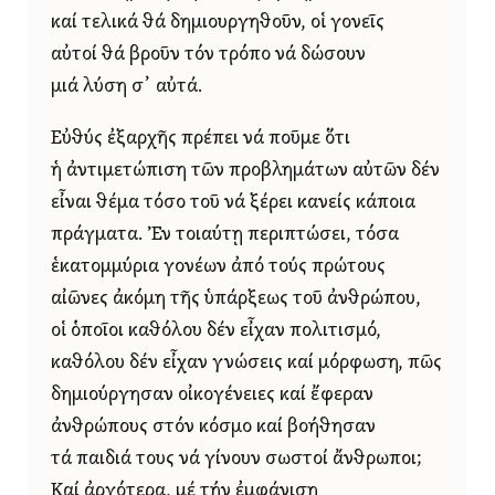
καί τελικά θά δημιουργηθοῦν, οἱ γονεῖς
αὐτοί θά βροῦν τόν τρόπο νά δώσουν
μιά λύση σ᾿ αὐτά.
Εὐθύς ἐξαρχῆς πρέπει νά ποῦμε ὅτι
ἡ ἀντιμετώπιση τῶν προβλημάτων αὐτῶν δέν
εἶναι θέμα τόσο τοῦ νά ξέρει κανείς κάποια
πράγματα. Ἐν τοιαύτῃ περιπτώσει, τόσα
ἑκατομμύρια γονέων ἀπό τούς πρώτους
αἰῶνες ἀκόμη τῆς ὑπάρξεως τοῦ ἀνθρώπου,
οἱ ὁποῖοι καθόλου δέν εἶχαν πολιτισμό,
καθόλου δέν εἶχαν γνώσεις καί μόρφωση, πῶς
δημιούργησαν οἰκογένειες καί ἔφεραν
ἀνθρώπους στόν κόσμο καί βοήθησαν
τά παιδιά τους νά γίνουν σωστοί ἄνθρωποι;
Καί ἀργότερα, μέ τήν ἐμφάνιση