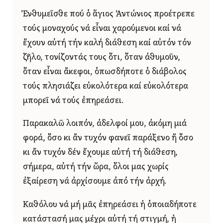
Ἐνθυμεῖσθε πού ὁ ἅγιος Ἀντώνιος προέτρεπε
τούς μοναχούς νά εἶναι χαρούμενοι καί νά
ἔχουν αὐτή τήν καλή διάθεση καί αὐτόν τόν
ζῆλο, τονίζοντάς τους ὅτι, ὅταν ἀθυμοῦν,
ὅταν εἶναι ἄκεφοι, ὁπωσδήποτε ὁ διάβολος
τούς πλησιάζει εὐκολότερα καί εὐκολότερα
μπορεῖ νά τούς ἐπηρεάσει.
Παρακαλῶ λοιπόν, ἀδελφοί μου, ἀκόμη μιά
φορά, ὅσο κι ἄν τυχόν φανεῖ παράξενο ἤ ὅσο
κι ἄν τυχόν δέν ἔχουμε αὐτή τή διάθεση,
σήμερα, αὐτή τήν ὥρα, ὅλοι μας χωρίς
ἐξαίρεση νά ἀρχίσουμε ἀπό τήν ἀρχή.
Καθόλου νά μή μᾶς ἐπηρεάσει ἡ ὁποιαδήποτε
κατάστασή μας μέχρι αὐτή τή στιγμή, ἡ