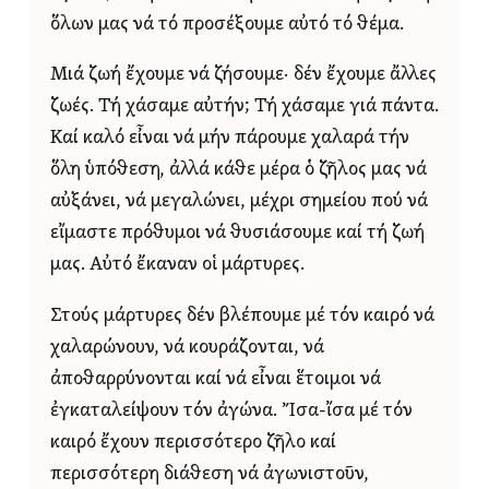
ὅλων μας νά τό προσέξουμε αὐτό τό θέμα.
Μιά ζωή ἔχουμε νά ζήσουμε· δέν ἔχουμε ἄλλες
ζωές. Τή χάσαμε αὐτήν; Τή χάσαμε γιά πάντα.
Καί καλό εἶναι νά μήν πάρουμε χαλαρά τήν
ὅλη ὑπόθεση, ἀλλά κάθε μέρα ὁ ζῆλος μας νά
αὐξάνει, νά μεγαλώνει, μέχρι σημείου πού νά
εἴμαστε πρόθυμοι νά θυσιάσουμε καί τή ζωή
μας. Αὐτό ἔκαναν οἱ μάρτυρες.
Στούς μάρτυρες δέν βλέπουμε μέ τόν καιρό νά
χαλαρώνουν, νά κουράζονται, νά
ἀποθαρρύνονται καί νά εἶναι ἕτοιμοι νά
ἐγκαταλείψουν τόν ἀγώνα. Ἴσα-ἴσα μέ τόν
καιρό ἔχουν περισσότερο ζῆλο καί
περισσότερη διάθεση νά ἀγωνιστοῦν,