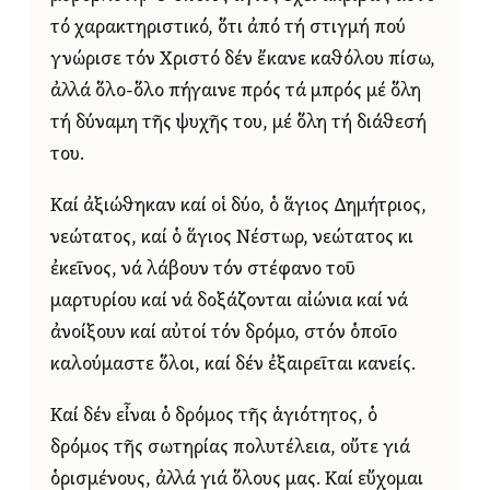
τό χαρακτηριστικό, ὅτι ἀπό τή στιγμή πού
γνώρισε τόν Χριστό δέν ἔκανε καθόλου πίσω,
ἀλλά ὅλο-ὅλο πήγαινε πρός τά μπρός μέ ὅλη
τή δύναμη τῆς ψυχῆς του, μέ ὅλη τή διάθεσή
του.
Καί ἀξιώθηκαν καί οἱ δύο, ὁ ἅγιος Δημήτριος,
νεώτατος, καί ὁ ἅγιος Νέστωρ, νεώτατος κι
ἐκεῖνος, νά λάβουν τόν στέφανο τοῦ
μαρτυρίου καί νά δοξάζονται αἰώνια καί νά
ἀνοίξουν καί αὐτοί τόν δρόμο, στόν ὁποῖο
καλούμαστε ὅλοι, καί δέν ἐξαιρεῖται κανείς.
Καί δέν εἶναι ὁ δρόμος τῆς ἁγιότητος, ὁ
δρόμος τῆς σωτηρίας πολυτέλεια, οὔτε γιά
ὁρισμένους, ἀλλά γιά ὅλους μας. Καί εὔχομαι