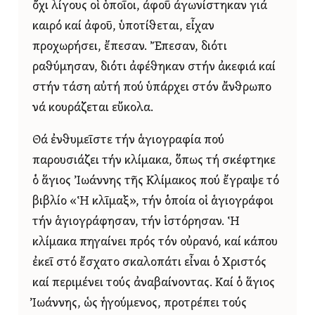
ὄχι λίγους οἱ ὁποῖοι, ἀφοῦ ἀγωνίστηκαν γιά
καιρό καί ἀφοῦ, ὑποτίθεται, εἶχαν
προχωρήσει, ἔπεσαν. Ἔπεσαν, διότι
ραθύμησαν, διότι ἀφέθηκαν στήν ἀκεφιά καί
στήν τάση αὐτή πού ὑπάρχει στόν ἄνθρωπο
νά κουράζεται εὔκολα.
Θά ἐνθυμεῖστε τήν ἁγιογραφία πού
παρουσιάζει τήν κλίμακα, ὅπως τή σκέφτηκε
ὁ ἅγιος Ἰωάννης τῆς Κλίμακος πού ἔγραψε τό
βιβλίο «Ἡ κλῖμαξ», τήν ὁποία οἱ ἁγιογράφοι
τήν ἁγιογράφησαν, τήν ἱστόρησαν. Ἡ
κλίμακα πηγαίνει πρός τόν οὐρανό, καί κάπου
ἐκεῖ στό ἔσχατο σκαλοπάτι εἶναι ὁ Χριστός
καί περιμένει τούς ἀναβαίνοντας. Καί ὁ ἅγιος
Ἰωάννης, ὡς ἡγούμενος, προτρέπει τούς