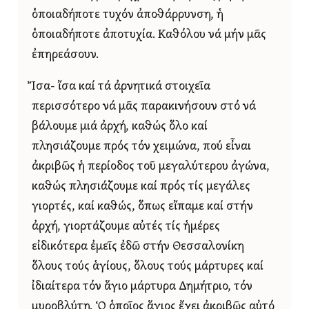
ὁποιαδήποτε τυχόν ἀποθάρρυνση, ἡ
ὁποιαδήποτε ἀποτυχία. Καθόλου νά μήν μᾶς
ἐπηρεάσουν.
Ἴσα- ἴσα καί τά ἀρνητικά στοιχεῖα
περισσότερο νά μᾶς παρακινήσουν στό νά
βάλουμε μιά ἀρχή, καθώς ὅλο καί
πλησιάζουμε πρός τόν χειμώνα, πού εἶναι
ἀκριβῶς ἡ περίοδος τοῦ μεγαλύτερου ἀγώνα,
καθώς πλησιάζουμε καί πρός τίς μεγάλες
γιορτές, καί καθώς, ὅπως εἴπαμε καί στήν
ἀρχή, γιορτάζουμε αὐτές τίς ἡμέρες
εἰδικότερα ἐμεῖς ἐδῶ στήν Θεσσαλονίκη
ὅλους τούς ἁγίους, ὅλους τούς μάρτυρες καί
ἰδιαίτερα τόν ἅγιο μάρτυρα Δημήτριο, τόν
μυροβλύτη. Ὁ ὁποῖος ἅγιος ἔχει ἀκριβῶς αὐτό