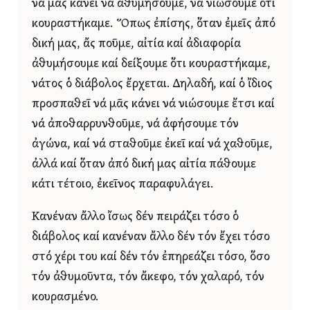
νά μᾶς κάνει νά ἀθυμήσουμε, νά νιώσουμε ὅτι
κουραστήκαμε. Ὅπως ἐπίσης, ὅταν ἐμεῖς ἀπό
δική μας, ἄς ποῦμε, αἰτία καί ἀδιαφορία
ἀθυμήσουμε καί δείξουμε ὅτι κουραστήκαμε,
νάτος ὁ διάβολος ἔρχεται. Δηλαδή, καί ὁ ἴδιος
προσπαθεῖ νά μᾶς κάνει νά νιώσουμε ἔτσι καί
νά ἀποθαρρυνθοῦμε, νά ἀφήσουμε τόν
ἀγώνα, καί νά σταθοῦμε ἐκεῖ καί νά χαθοῦμε,
ἀλλά καί ὅταν ἀπό δική μας αἰτία πάθουμε
κάτι τέτοιο, ἐκεῖνος παραφυλάγει.
Κανέναν ἄλλο ἴσως δέν πειράζει τόσο ὁ
διάβολος καί κανέναν ἄλλο δέν τόν ἔχει τόσο
στό χέρι του καί δέν τόν ἐπηρεάζει τόσο, ὅσο
τόν ἀθυμοῦντα, τόν ἄκεφο, τόν χαλαρό, τόν
κουρασμένο.