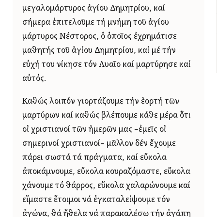
μεγαλομάρτυρος ἁγίου Δημητρίου, καί
σήμερα ἐπιτελοῦμε τή μνήμη τοῦ ἁγίου
μάρτυρος Νέστορος, ὁ ὁποῖος ἐχρημάτισε
μαθητής τοῦ ἁγίου Δημητρίου, καί μέ τήν
εὐχή του νίκησε τόν Λυαῖο καί μαρτύρησε καί
αὐτός.
Καθώς λοιπόν γιορτάζουμε τήν ἑορτή τῶν
μαρτύρων καί καθώς βλέπουμε κάθε μέρα ὅτι
οἱ χριστιανοί τῶν ἡμερῶν μας –ἐμεῖς οἱ
σημερινοί χριστιανοί– μᾶλλον δέν ἔχουμε
πάρει σωστά τά πράγματα, καί εὔκολα
ἀποκάμνουμε, εὔκολα κουραζόμαστε, εὔκολα
χάνουμε τό θάρρος, εὔκολα χαλαρώνουμε καί
εἴμαστε ἕτοιμοι νά ἐγκαταλείψουμε τόν
ἀγώνα, θά ἤθελα νά παρακαλέσω τήν ἀγάπη