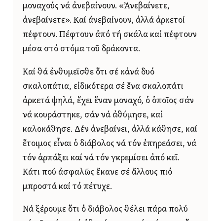
μοναχούς νά ἀνεβαίνουν. «Ἀνεβαίνετε,
ἀνεβαίνετε». Καί ἀνεβαίνουν, ἀλλά ἀρκετοί
πέφτουν. Πέφτουν ἀπό τή σκάλα καί πέφτουν
μέσα στό στόμα τοῦ δράκοντα.
Καί θά ἐνθυμεῖσθε ὅτι σέ κἀνά δυό
σκαλοπάτια, εἰδικότερα σέ ἕνα σκαλοπάτι
ἀρκετά ψηλά, ἔχει ἕναν μοναχό, ὁ ὁποῖος σάν
νά κουράστηκε, σάν νά ἀθύμησε, καί
καλοκάθησε. Δέν ἀνεβαίνει, ἀλλά κάθησε, καί
ἕτοιμος εἶναι ὁ διάβολος νά τόν ἐπηρεάσει, νά
τόν ἁρπάξει καί νά τόν γκρεμίσει ἀπό κεῖ.
Κάτι πού ἀσφαλῶς ἔκανε σέ ἄλλους πιό
μπροστά καί τό πέτυχε.
Νά ξέρουμε ὅτι ὁ διάβολος θέλει πάρα πολύ