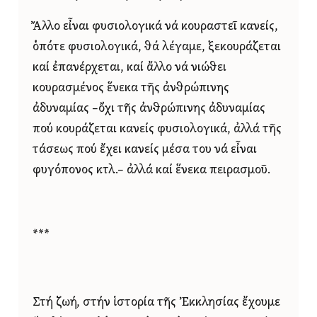
Ἄλλο εἶναι φυσιολογικά νά κουραστεῖ κανείς,
ὁπότε φυσιολογικά, θά λέγαμε, ξεκουράζεται
καί ἐπανέρχεται, καί ἄλλο νά νιώθει
κουρασμένος ἕνεκα τῆς ἀνθρώπινης
ἀδυναμίας –ὄχι τῆς ἀνθρώπινης ἀδυναμίας
πού κουράζεται κανείς φυσιολογικά, ἀλλά τῆς
τάσεως πού ἔχει κανείς μέσα του νά εἶναι
φυγόπονος κτλ.– ἀλλά καί ἕνεκα πειρασμοῦ.
***
Στή ζωή, στήν ἱστορία τῆς Ἐκκλησίας ἔχουμε