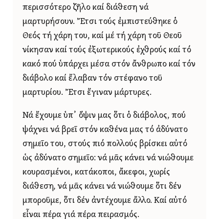
περισσότερο ζῆλο καί διάθεση νά
μαρτυρήσουν. Ἔτσι τούς ἐμπιστεύθηκε ὁ
Θεός τή χάρη του, καί μέ τή χάρη τοῦ Θεοῦ
νίκησαν καί τούς ἐξωτερικούς ἐχθρούς καί τό
κακό πού ὑπάρχει μέσα στόν ἄνθρωπο καί τόν
διάβολο καί ἔλαβαν τόν στέφανο τοῦ
μαρτυρίου. Ἔτσι ἔγιναν μάρτυρες.
Νά ἔχουμε ὑπ᾿ ὄψιν μας ὅτι ὁ διάβολος, πού
ψάχνει νά βρεῖ στόν καθένα μας τό ἀδύνατο
σημεῖο του, στούς πιό πολλούς βρίσκει αὐτό
ὡς ἀδύνατο σημεῖο: νά μᾶς κάνει νά νιώθουμε
κουρασμένοι, κατάκοποι, ἄκεφοι, χωρίς
διάθεση, νά μᾶς κάνει νά νιώθουμε ὅτι δέν
μποροῦμε, ὅτι δέν ἀντέχουμε ἄλλο. Καί αὐτό
εἶναι πέρα γιά πέρα πειρασμός.