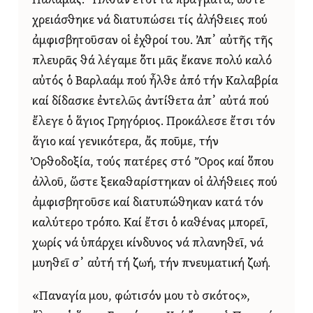
Παλαμᾶς. Ἦλθαν ἔτσι τά πράγματα, ὥστε
χρειάσθηκε νά διατυπώσει τίς ἀλήθειες πού
ἀμφισβητοῦσαν οἱ ἐχθροί του. Ἀπ᾿ αὐτῆς τῆς
πλευρᾶς θά λέγαμε ὅτι μᾶς ἔκανε πολύ καλό
αὐτός ὁ Βαρλαάμ πού ἦλθε ἀπό τήν Καλαβρία
καί δίδασκε ἐντελῶς ἀντίθετα ἀπ᾿ αὐτά πού
ἔλεγε ὁ ἅγιος Γρηγόριος. Προκάλεσε ἔτσι τόν
ἅγιο καί γενικότερα, ἄς ποῦμε, τήν
Ὀρθοδοξία, τούς πατέρες στό Ὄρος καί ὅπου
ἀλλοῦ, ὥστε ξεκαθαρίστηκαν οἱ ἀλήθειες πού
ἀμφισβητοῦσε καί διατυπώθηκαν κατά τόν
καλύτερο τρόπο. Καί ἔτσι ὁ καθένας μπορεῖ,
χωρίς νά ὑπάρχει κίνδυνος νά πλανηθεῖ, νά
μυηθεῖ σ᾿ αὐτή τή ζωή, τήν πνευματική ζωή.
«Παναγία μου, φώτισόν μου τὸ σκότος»,