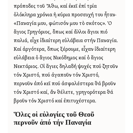
πρόποδες τοῦ Ἄθω, καί ἐκεῖ ἐπί τρία
ὁλόκληρα χρόνια ἡ κύρια προσευχή του ἦταν·
«Παναγία μου, φώτισόν μου τὸ σκότος». Ὁ
ἅγιος Γρηγόριος, ὅπως καί ἄλλοι ἅγιοι πιό
παλιά, εἶχε ἰδιαίτερη εὐλάβεια στήν Παναγία.
Καί ἀργότερα, ὅπως ξέρουμε, εἶχαν ἰδιαίτερη
εὐλάβεια ὁ ἅγιος Νικόδημος καί ὁ ἅγιος
Νεκτάριος. Οἱ ἅγιες δηλαδή ψυχές πού ζητοῦν
τόν Χριστό, πού ἀγαποῦν τόν Χριστό,
περνοῦν ἀπό κεῖ πού ἀσφαλέστερα θά βροῦν
τόν Χριστό καί, ἄν θέλετε, γρηγορότερα θά
βροῦν τόν Χριστό καί ἐπιτυχέστερα.
Ὅλες οἱ εὐλογίες τοῦ Θεοῦ
περνοῦν ἀπό τήν Παναγία