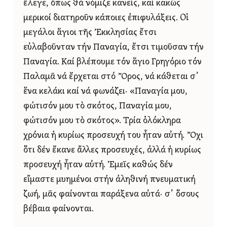
ἔλεγε, ὅπως θά νόμιζε κανείς, καί κακῶς
μερικοί διατηροῦν κάποιες ἐπιφυλάξεις. Οἱ
μεγάλοι ἅγιοι τῆς Ἐκκλησίας ἔτσι
εὐλαβοῦνταν τήν Παναγία, ἔτσι τιμοῦσαν τήν
Παναγία. Καί βλέπουμε τόν ἅγιο Γρηγόριο τόν
Παλαμᾶ νά ἔρχεται στό Ὄρος, νά κάθεται σ᾿
ἕνα κελάκι καί νά φωνάζει· «Παναγία μου,
φώτισόν μου τὸ σκότος, Παναγία μου,
φώτισόν μου τὸ σκότος». Τρία ὁλόκληρα
χρόνια ἡ κυρίως προσευχή του ἦταν αὐτή. Ὄχι
ὅτι δέν ἔκανε ἄλλες προσευχές, ἀλλά ἡ κυρίως
προσευχή ἦταν αὐτή. Ἐμεῖς καθώς δέν
εἴμαστε μυημένοι στήν ἀληθινή πνευματική
ζωή, μᾶς φαίνονται παράξενα αὐτά· σ᾿ ὅσους
βέβαια φαίνονται.