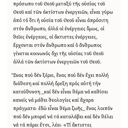
πρόσωπο τοῦ Θεοῦ μεταξύ τῆς οὐσίας τοῦ
Θεοῦ καί τῶν ἀκτίστων ἐνεργειῶν, εἶναι γύρω
ἀπό τό ὅτι ἡ οὐσία τοῦ Θεοῦ εἶναι ἀπρόσιτη
στόν ἄνθρωπο, ἀλλά οἱ ἐνέργειες ὅμως, οἱ
θεῖες ἐνέργειες, οἱ ἄκτιστες ἐνέργειες,
ἔρχονται στόν ἄνθρωπο καί ὁ ἄνθρωπος
γίνεται κοινωνός ὄχι τῆς οὐσίας τοῦ Θεοῦ
ἀλλά τῶν ἀκτίστων ἐνεργειῶν τοῦ Θεοῦ.
Ἕνας πού δέν ξέρει, ἕνας πού δέν ἔχει πολλή
διάθεση καί πολλή ὄρεξη πρός αὐτή τήν
κατεύθυνση _καί δέν εἶναι θέμα νά καθίσει
κανείς νά μάθει θεολογίες καί ἄχαρα
πράγματα· ἐδῶ εἶναι θέμα ζωῆς_ ἕνας λοιπόν
πού δέν μπορεῖ νά τά καταλάβει καί δέν θέλει
νά τά πάρει ἔτσι, λέει· «Τί ἄκτιστες