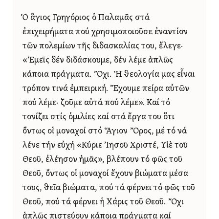
Ὁ ἅγιος Γρηγόριος ὁ Παλαμᾶς στά
ἐπιχειρήματα πού χρησιμοποιοῦσε ἐναντίον
τῶν πολεμίων τῆς διδασκαλίας του, ἔλεγε·
«Ἐμεῖς δέν διδάσκουμε, δέν λέμε ἁπλῶς
κάποια πράγματα. Ὄχι. Ἡ θεολογία μας εἶναι
τρόπον τινά ἐμπειρική. Ἔχουμε πείρα αὐτῶν
πού λέμε· ζοῦμε αὐτά πού λέμε». Καί τό
τονίζει στίς ὁμιλίες καί στά ἔργα του ὅτι
ὄντως οἱ μοναχοί στό Ἅγιον Ὄρος, μέ τό νά
λένε τήν εὐχή «Κύριε Ἰησοῦ Χριστέ, Υἱὲ τοῦ
Θεοῦ, ἐλέησον ἡμᾶς», βλέπουν τό φῶς τοῦ
Θεοῦ, ὄντως οἱ μοναχοί ἔχουν βιώματα μέσα
τους, θεῖα βιώματα, πού τά φέρνει τό φῶς τοῦ
Θεοῦ, πού τά φέρνει ἡ Χάρις τοῦ Θεοῦ. Ὄχι
ἁπλῶς πιστεύουν κάποια πράγματα καί