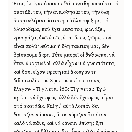
Ἔτσι, ἐκεῖνος ὁ ὁποῖος θά συνειδητοποιήσει τό
σκοτάδι του, τήν ἀναισθησία του, τήν ὅλη
ἁμαρτωλή κατάσταση, τό ὅλο σφίξιμο, τό
ἁλυσόδεμα, πού ἔχει μέσα του, φωνάζει,
κραυγάζει, ἐνῶ ἐμεῖς, ἔτσι ὅπως ζοῦμε, πού
εἶναι πολύ ψεύτικη ἡ ὅλη τακτική μας, δέν
βρίσκουμε ἄκρη. Τότε μπορεῖ οἱ ἄνθρωποι νά
ἦταν ἁμαρτωλοί, ἀλλά εἶχαν μιά γνησιότητα,
καί ὅσοι εἶχαν ἔφεση καί ἄκουγαν τή
διδασκαλία τοῦ Χριστοῦ καί πίστευαν,
ἔλεγαν· «Τί γίνεται ἐδῶ; Τί γίνεται; Ἐγώ
πρέπει νά ἔχω φῶς, ἀλλά δέν ἔχω φῶς· εἶμαι
στό σκοτάδι». Καί γι᾿ αὐτό λοιπόν δέν
δίσταζαν νά πᾶνε, ὅπου νόμιζαν ὅτι ἦταν
καλό νά πᾶνε, καί νά κάνουν ἐπίσης ὅ,τι