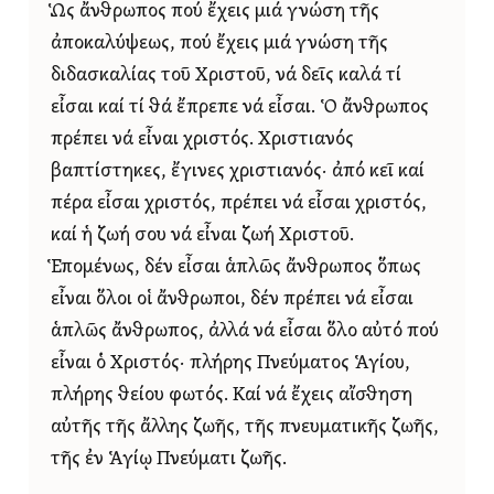
Ὡς ἄνθρωπος πού ἔχεις μιά γνώση τῆς
ἀποκαλύψεως, πού ἔχεις μιά γνώση τῆς
διδασκαλίας τοῦ Χριστοῦ, νά δεῖς καλά τί
εἶσαι καί τί θά ἔπρεπε νά εἶσαι. Ὁ ἄνθρωπος
πρέπει νά εἶναι χριστός. Χριστιανός
βαπτίστηκες, ἔγινες χριστιανός· ἀπό κεῖ καί
πέρα εἶσαι χριστός, πρέπει νά εἶσαι χριστός,
καί ἡ ζωή σου νά εἶναι ζωή Χριστοῦ.
Ἑπομένως, δέν εἶσαι ἁπλῶς ἄνθρωπος ὅπως
εἶναι ὅλοι οἱ ἄνθρωποι, δέν πρέπει νά εἶσαι
ἁπλῶς ἄνθρωπος, ἀλλά νά εἶσαι ὅλο αὐτό πού
εἶναι ὁ Χριστός· πλήρης Πνεύματος Ἁγίου,
πλήρης θείου φωτός. Καί νά ἔχεις αἴσθηση
αὐτῆς τῆς ἄλλης ζωῆς, τῆς πνευματικῆς ζωῆς,
τῆς ἐν Ἁγίῳ Πνεύματι ζωῆς.