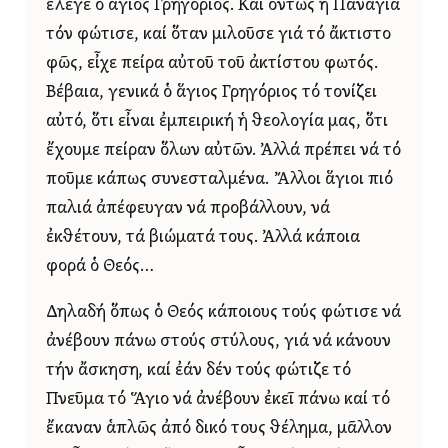
ἔλεγε ὁ ἅγιος Γρηγόριος. Καί ὄντως ἡ Παναγία
τόν φώτισε, καί ὅταν μιλοῦσε γιά τό ἄκτιστο
φῶς, εἶχε πείρα αὐτοῦ τοῦ ἀκτίστου φωτός.
Βέβαια, γενικά ὁ ἅγιος Γρηγόριος τό τονίζει
αὐτό, ὅτι εἶναι ἐμπειρική ἡ θεολογία μας, ὅτι
ἔχουμε πείραν ὅλων αὐτῶν. Ἀλλά πρέπει νά τό
ποῦμε κάπως συνεσταλμένα. Ἄλλοι ἅγιοι πιό
παλιά ἀπέφευγαν νά προβάλλουν, νά
ἐκθέτουν, τά βιώματά τους. Ἀλλά κάποια
φορά ὁ Θεός…
Δηλαδή ὅπως ὁ Θεός κάποιους τούς φώτισε νά
ἀνέβουν πάνω στούς στύλους, γιά νά κάνουν
τήν ἄσκηση, καί ἐάν δέν τούς φώτιζε τό
Πνεῦμα τό Ἅγιο νά ἀνέβουν ἐκεῖ πάνω καί τό
ἔκαναν ἁπλῶς ἀπό δικό τους θέλημα, μᾶλλον