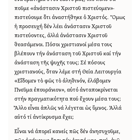
ποῦμε «ἀνάστασιν Χριστοῦ πιστεύομεν»·
πιστεύουμε ὅτι ἀναστήθηκε ὁ Χριστός. Ὅμως
ἡ προσευχή δέν λέει ἀνάστασιν Χριστοῦ
πιστεύοντες, ἀλλά ἀνάστασιν Χριστοῦ
θεασάμενοι. Πόσοι χριστιανοί μέσα τους
βλέπουν τήν ἀνάσταση τοῦ Χριστοῦ καί τήν
ἀνάσταση τῆς ψυχῆς τους; Σέ πόσους
χριστιανούς, ὅταν λέμε στή Θεία Λειτουργία
«Εἴδομεν τὸ φῶς τὸ ἀληθινόν, ἐλάβομεν
Πνεῦμα ἐπουράνιον», αὐτό ἀνταποκρίνεται
στήν πραγματικότητα πού ἔχουν μέσα τους;
Ἄλλο εἶναι ἁπλῶς νά λέγεται ὡς ὕμνος. Ἀλλά
αὐτό τί ἀντίκρυσμα ἔχει;
Εἶναι νά ἀπορεῖ κανείς πῶς δέν ἀνησυχοῦμε,