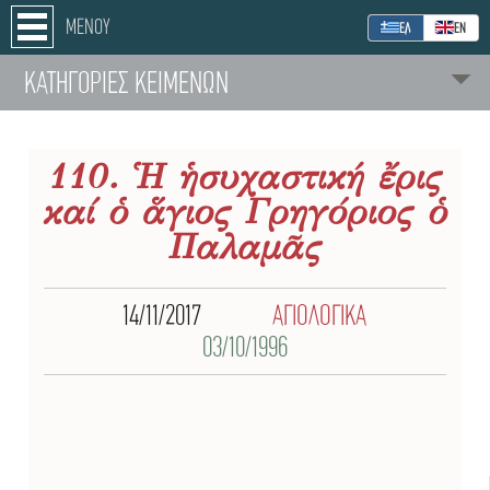
ΜΕΝΟΥ
ΕΛ
ΕΝ
ΚΑΤΗΓΟΡΙΕΣ ΚΕΙΜΕΝΩΝ
110. Ἡ ἡσυχαστική ἔρις
καί ὁ ἅγιος Γρηγόριος ὁ
Παλαμᾶς
14/11/2017
ΑΓΙΟΛΟΓΙΚΑ
03/10/1996