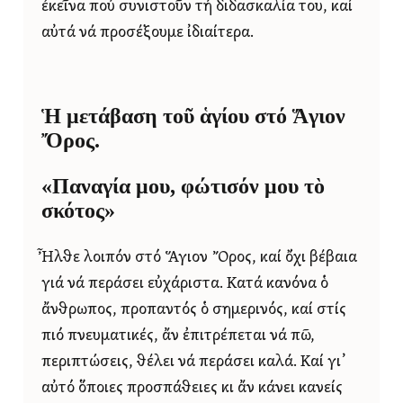
ἐκεῖνα πού συνιστοῦν τή διδασκαλία του, καί
αὐτά νά προσέξουμε ἰδιαίτερα.
Ἡ μετάβαση τοῦ ἁγίου στό Ἅγιον
Ὄρος.
«Παναγία μου, φώτισόν μου τὸ
σκότος»
Ἦλθε λοιπόν στό Ἅγιον Ὄρος, καί ὄχι βέβαια
γιά νά περάσει εὐχάριστα. Κατά κανόνα ὁ
ἄνθρωπος, προπαντός ὁ σημερινός, καί στίς
πιό πνευματικές, ἄν ἐπιτρέπεται νά πῶ,
περιπτώσεις, θέλει νά περάσει καλά. Καί γι᾿
αὐτό ὅποιες προσπάθειες κι ἄν κάνει κανείς