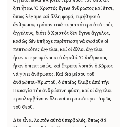
ἄγγελοι εἶναι πλησιέστερα πρός τόν Θεό, ἀπ᾿
ὅ,τι ἦταν. Ὁ Χριστός ἔγινε ἄνθρωπος καί ἔτσι,
ὅπως λέγαμε καί ἄλλη φορά, τιμήθηκε ὁ
ἄνθρωπος τρόπον τινά περισσότερο ἀπό τούς
ἀγγέλους, διότι ὁ Χριστός δέν ἔγινε ἄγγελος,
καθώς δέν ὑπῆρχε περίπτωση νά σωθοῦν οἱ
πεπτωκότες ἄγγελοι, καί οἱ ἄλλοι ἄγγελοι
ἦταν στερεωμένοι στό ἀγαθό. Ὁ ἄνθρωπος
ἦταν ὁ πεπτωκώς, καί ἔπρεπε λοιπόν ὁ Κύριος
νά γίνει ἄνθρωπος. Καί διά μέσου τοῦ
ἀνθρώπου-Χριστοῦ, ὁ ὁποῖος ἔλαβε ἀπό τήν
Παναγία τήν ἀνθρώπινη φύση, καί οἱ ἄγγελοι
προσλαμβάνουν ὅλο καί περισσότερο τό φῶς
τοῦ Θεοῦ.
Δέν εἶναι λοιπόν αὐτά ὑπερβολές, ὅπως θά