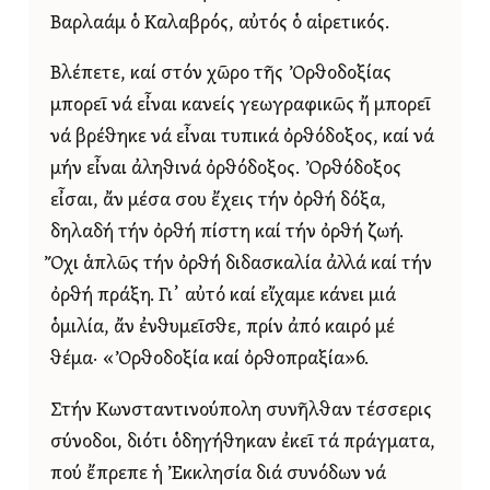
Βαρλαάμ ὁ Καλαβρός, αὐτός ὁ αἱρετικός.
Βλέπετε, καί στόν χῶρο τῆς Ὀρθοδοξίας
μπορεῖ νά εἶναι κανείς γεωγραφικῶς ἤ μπορεῖ
νά βρέθηκε νά εἶναι τυπικά ὀρθόδοξος, καί νά
μήν εἶναι ἀληθινά ὀρθόδοξος. Ὀρθόδοξος
εἶσαι, ἄν μέσα σου ἔχεις τήν ὀρθή δόξα,
δηλαδή τήν ὀρθή πίστη καί τήν ὀρθή ζωή.
Ὄχι ἁπλῶς τήν ὀρθή διδασκαλία ἀλλά καί τήν
ὀρθή πράξη. Γι᾿ αὐτό καί εἴχαμε κάνει μιά
ὁμιλία, ἄν ἐνθυμεῖσθε, πρίν ἀπό καιρό μέ
θέμα· «Ὀρθοδοξία καί ὀρθοπραξία»6.
Στήν Κωνσταντινούπολη συνῆλθαν τέσσερις
σύνοδοι, διότι ὁδηγήθηκαν ἐκεῖ τά πράγματα,
πού ἔπρεπε ἡ Ἐκκλησία διά συνόδων νά