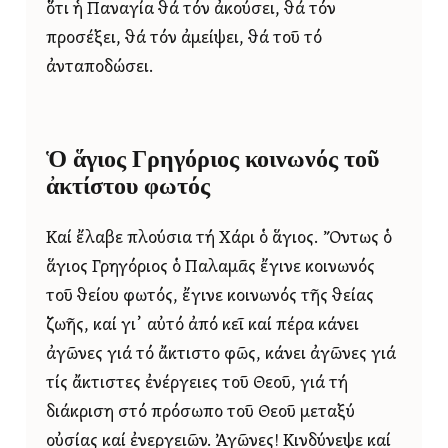
ὅτι ἡ Παναγία θά τόν ἀκούσει, θά τόν
προσέξει, θά τόν ἀμείψει, θά τοῦ τό
ἀνταποδώσει.
Ὁ ἅγιος Γρηγόριος κοινωνός τοῦ
ἀκτίστου φωτός
Καί ἔλαβε πλούσια τή Χάρι ὁ ἅγιος. Ὄντως ὁ
ἅγιος Γρηγόριος ὁ Παλαμᾶς ἔγινε κοινωνός
τοῦ θείου φωτός, ἔγινε κοινωνός τῆς θείας
ζωῆς, καί γι᾿ αὐτό ἀπό κεῖ καί πέρα κάνει
ἀγῶνες γιά τό ἄκτιστο φῶς, κάνει ἀγῶνες γιά
τίς ἄκτιστες ἐνέργειες τοῦ Θεοῦ, γιά τή
διάκριση στό πρόσωπο τοῦ Θεοῦ μεταξύ
οὐσίας καί ἐνεργειῶν. Ἀγῶνες! Κινδύνεψε καί