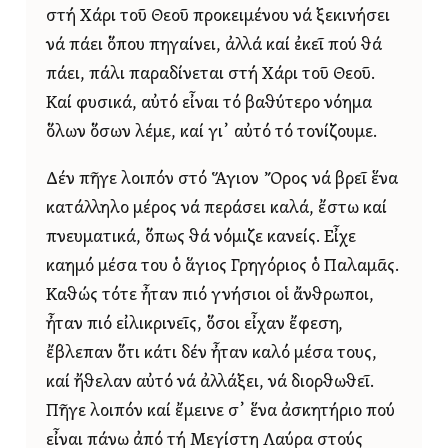
στή Χάρι τοῦ Θεοῦ προκειμένου νά ξεκινήσει
νά πάει ὅπου πηγαίνει, ἀλλά καί ἐκεῖ πού θά
πάει, πάλι παραδίνεται στή Χάρι τοῦ Θεοῦ.
Καί φυσικά, αὐτό εἶναι τό βαθύτερο νόημα
ὅλων ὅσων λέμε, καί γι᾿ αὐτό τό τονίζουμε.
Δέν πῆγε λοιπόν στό Ἅγιον Ὄρος νά βρεῖ ἕνα
κατάλληλο μέρος νά περάσει καλά, ἔστω καί
πνευματικά, ὅπως θά νόμιζε κανείς. Εἶχε
καημό μέσα του ὁ ἅγιος Γρηγόριος ὁ Παλαμᾶς.
Καθώς τότε ἦταν πιό γνήσιοι οἱ ἄνθρωποι,
ἦταν πιό εἰλικρινεῖς, ὅσοι εἶχαν ἔφεση,
ἔβλεπαν ὅτι κάτι δέν ἦταν καλό μέσα τους,
καί ἤθελαν αὐτό νά ἀλλάξει, νά διορθωθεῖ.
Πῆγε λοιπόν καί ἔμεινε σ᾿ ἕνα ἀσκητήριο πού
εἶναι πάνω ἀπό τή Μεγίστη Λαύρα στούς