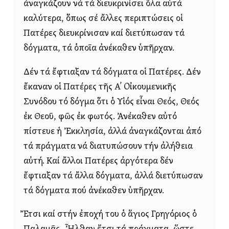
ἀναγκάζουν νά τά διευκρινίσει ὅλα αὐτά
καλύτερα, ὅπως σέ ἄλλες περιπτώσεις οἱ
Πατέρες διευκρίνισαν καί διετύπωσαν τά
δόγματα, τά ὁποῖα ἀνέκαθεν ὑπῆρχαν.
Δέν τά ἔφτιαξαν τά δόγματα οἱ Πατέρες. Δέν
ἔκαναν οἱ Πατέρες τῆς Α’ Οἰκουμενικῆς
Συνόδου τό δόγμα ὅτι ὁ Υἱός εἶναι Θεός, Θεός
ἐκ Θεοῦ, φῶς ἐκ φωτός. Ἀνέκαθεν αὐτό
πίστευε ἡ Ἐκκλησία, ἀλλά ἀναγκάζονται ἀπό
τά πράγματα νά διατυπώσουν τήν ἀλήθεια
αὐτή. Καί ἄλλοι Πατέρες ἀργότερα δέν
ἔφτιαξαν τά ἄλλα δόγματα, ἀλλά διετύπωσαν
τά δόγματα πού ἀνέκαθεν ὑπῆρχαν.
Ἔτσι καί στήν ἐποχή του ὁ ἅγιος Γρηγόριος ὁ