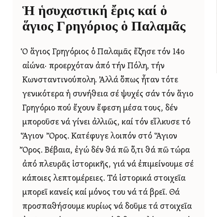
Ἡ ἡσυχαστική ἔρις καί ὁ
ἅγιος Γρηγόριος ὁ Παλαμᾶς
Ὁ ἅγιος Γρηγόριος ὁ Παλαμᾶς ἔζησε τόν 14ο
αἰώνα· προερχόταν ἀπό τήν Πόλη, τήν
Κωνσταντινούπολη. Ἀλλά ὅπως ἦταν τότε
γενικότερα ἡ συνήθεια σέ ψυχές σάν τόν ἅγιο
Γρηγόριο πού ἔχουν ἔφεση μέσα τους, δέν
μποροῦσε νά γίνει ἀλλιῶς, καί τόν εἵλκυσε τό
Ἅγιον Ὄρος. Κατέφυγε λοιπόν στό Ἅγιον
Ὄρος. Βέβαια, ἐγώ δέν θά πῶ ὅ,τι θά πῶ τώρα
ἀπό πλευρᾶς ἱστορικῆς, γιά νά ἐπιμείνουμε σέ
κάποιες λεπτομέρειες. Τά ἱστορικά στοιχεῖα
μπορεῖ κανείς καί μόνος του νά τά βρεῖ. Θά
προσπαθήσουμε κυρίως νά δοῦμε τά στοιχεῖα