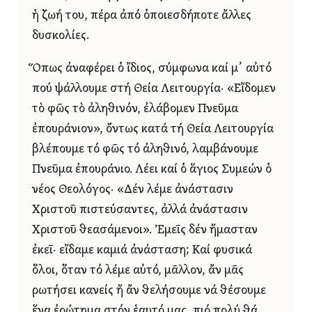
ἡ ζωή του, πέρα ἀπό ὁποιεσδήποτε ἄλλες
δυσκολίες.
Ὅπως ἀναφέρει ὁ ἴδιος, σύμφωνα καί μ᾿ αὐτό
πού ψάλλουμε στή Θεία Λειτουργία· «Εἴδομεν
τὸ φῶς τὸ ἀληθινόν, ἐλάβομεν Πνεῦμα
ἐπουράνιον», ὄντως κατά τή Θεία Λειτουργία
βλέπουμε τό φῶς τό ἀληθινό, λαμβάνουμε
Πνεῦμα ἐπουράνιο. Λέει καί ὁ ἅγιος Συμεών ὁ
νέος Θεολόγος· «Δέν λέμε ἀνάστασιν
Χριστοῦ πιστεύσαντες, ἀλλά ἀνάστασιν
Χριστοῦ θεασάμενοι». Ἐμεῖς δέν ἤμασταν
ἐκεῖ· εἴδαμε καμιά ἀνάσταση; Καί φυσικά
ὅλοι, ὅταν τό λέμε αὐτό, μᾶλλον, ἄν μᾶς
ρωτήσει κανείς ἤ ἄν θελήσουμε νά θέσουμε
ἕνα ἐρώτημα στόν ἑαυτό μας, πιό πολύ θά