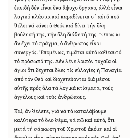
ἐπειδή δέν εἶναι ἕνα ἄψυχο ὄργανο, ἀλλά εἶναι
λογικό πλάσμα καί παραδίνεται σ᾿ αὐτό πού
θέλει νά κάνει ὁ Θεός καί δίνει τήν ὅλη
βούλησή της, τήν ὅλη διάθεσή της. Ὅπως κι
ἄν ἔχει τό πράγμα, ὁ ἄνθρωπος εἶναι
συνεργός. Ἑπομένως, τιμᾶται αὐτό καθεαυτό
τό πρόσωπό της. Δέν λένε λοιπόν τυχαῖα οἱ
ἅγιοι ὅτι δέχεται ὅλες τίς εὐλογίες ἡ Παναγία
ἀπό τόν Θεό καί διοχετεύονται διά μέσου
αὐτῆς πρός ὅλα τά λογικά κτίσματα, τούς
ἀγγέλους καί τούς ἀνθρώπους.
Καί, ἄν θέλετε, γιά νά τό καταλάβουμε
καλύτερα τό ὅλο θέμα, νά πῶ καί αὐτό, ὅτι
μετά τή σάρκωση τοῦ Χριστοῦ ἀκόμη καί οἱ