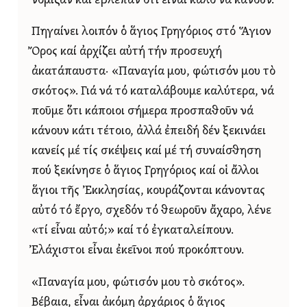
νόμιζαν καί ἔβλεπαν ὅτι εἶναι καλό νά κάνουν.
Πηγαίνει λοιπόν ὁ ἅγιος Γρηγόριος στό Ἅγιον
Ὄρος καί ἀρχίζει αὐτή τήν προσευχή
ἀκατάπαυστα· «Παναγία μου, φώτισόν μου τὸ
σκότος». Γιά νά τό καταλάβουμε καλύτερα, νά
ποῦμε ὅτι κάποιοι σήμερα προσπαθοῦν νά
κάνουν κάτι τέτοιο, ἀλλά ἐπειδή δέν ξεκινάει
κανείς μέ τίς σκέψεις καί μέ τή συναίσθηση
πού ξεκίνησε ὁ ἅγιος Γρηγόριος καί οἱ ἄλλοι
ἅγιοι τῆς Ἐκκλησίας, κουράζονται κάνοντας
αὐτό τό ἔργο, σχεδόν τό θεωροῦν ἄχαρο, λένε
«τί εἶναι αὐτό;» καί τό ἐγκαταλείπουν.
Ἐλάχιστοι εἶναι ἐκεῖνοι πού προκόπτουν.
«Παναγία μου, φώτισόν μου τὸ σκότος».
Βέβαια, εἶναι ἀκόμη ἀρχάριος ὁ ἅγιος