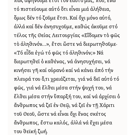
πῶς ἀφήνουμε ἔτσι τόν ἑαυτό μας, πού, ἐνῶ
τό πιστεύουμε αὐτό ὅτι εἶναι μιά ἀλήθεια,
ὅμως δέν τό ζοῦμε ἔτσι. Καί ὄχι μόνο αὐτό,
ἀλλά καί δέν ἀνησυχοῦμε, καθώς ἀκοῦμε στό
τέλος τῆς Θείας Λειτουργίας «Εἴδομεν τὸ φῶς
τὸ ἀληθινόν…», ἔτσι ὥστε νά διερωτηθοῦμε·
«Τό εἶδα ἐγώ τό φῶς τό ἀληθινόν;» Νά
διερωτηθεῖ ὁ καθένας, νά ἀνησυχήσει, νά
κινήσει γῆ καί οὐρανό καί νά κάνει ἀπό τήν
πλευρά του ὅ,τι χρειάζεται, γιά νά δεῖ αὐτό τό
φῶς, γιά νά ἔλθει μέσα στήν ψυχή του, νά
ἔλθει μέσα στήν ὕπαρξή του, καί νά ἀρχίσει ὁ
ἄνθρωπος νά ζεῖ ἐν Θεῷ, νά ζεῖ ἐν τῇ Χάριτι
τοῦ Θεοῦ, ὥστε νά εἶναι ὄχι ἕνας σκέτος
ἄνθρωπος, ἔστω καλός, ἀλλά νά ἔχει μέσα
του θεϊκή ζωή.