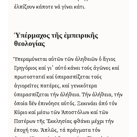
ἐλπίζουν κάποτε νά γίνει κάτι.
Ὑπέρμαχος τῆς ἐμπειρικῆς
θεολογίας
Ὑπεραμύνεται αὐτῶν τῶν ἀληθειῶν ὁ ἅγιος
Γρηγόριος καί γι᾿ αὐτό κάνει τούς ἀγῶνες καί
πρωτοστατεῖ καί ὑπερασπίζεται τούς
ἁγιορεῖτες πατέρες, καί γενικότερα
ὑπερασπίζεται τήν ἀλήθεια. Τήν ἀλήθεια, τήν
ὁποία δέν ἐπινόησε αὐτός. Ξεκινάει ἀπό τόν
Κύριο καί μέσω τῶν Ἀποστόλων καί τῶν
Πατέρων τῆς Ἐκκλησίας φθάνει μέχρι τήν
ἐποχή του. Ἁπλῶς, τά πράγματα τόν