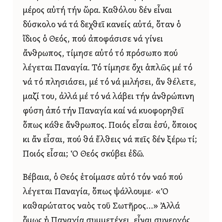
μέρος αὐτή τήν ὥρα. Καθόλου δέν εἶναι
δύσκολο νά τά δεχθεῖ κανείς αὐτά, ὅταν ὁ
ἴδιος ὁ Θεός, πού ἀποφάσισε νά γίνει
ἄνθρωπος, τίμησε αὐτό τό πρόσωπο πού
λέγεται Παναγία. Τό τίμησε ὄχι ἁπλῶς μέ τό
νά τό πλησιάσει, μέ τό νά μιλήσει, ἄν θέλετε,
μαζί του, ἀλλά μέ τό νά λάβει τήν ἀνθρώπινη
φύση ἀπό τήν Παναγία καί νά κυοφορηθεῖ
ὅπως κάθε ἄνθρωπος. Ποιός εἶσαι ἐσύ, ὅποιος
κι ἄν εἶσαι, πού θά ἔλθεις νά πεῖς δέν ξέρω τί;
Ποιός εἶσαι; Ὁ Θεός σκύβει ἐδῶ.
Βέβαια, ὁ Θεός ἑτοίμασε αὐτό τόν ναό πού
λέγεται Παναγία, ὅπως ψάλλουμε· «Ὁ
καθαρώτατος ναὸς τοῦ Σωτῆρος…» Ἀλλά
ὅμως ἡ Παναγία συμμετέχει, εἶναι συνεργός,