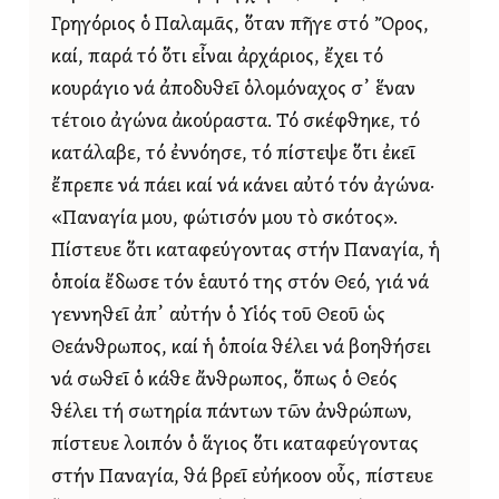
Γρηγόριος ὁ Παλαμᾶς, ὅταν πῆγε στό Ὄρος,
καί, παρά τό ὅτι εἶναι ἀρχάριος, ἔχει τό
κουράγιο νά ἀποδυθεῖ ὁλομόναχος σ᾿ ἕναν
τέτοιο ἀγώνα ἀκούραστα. Τό σκέφθηκε, τό
κατάλαβε, τό ἐννόησε, τό πίστεψε ὅτι ἐκεῖ
ἔπρεπε νά πάει καί νά κάνει αὐτό τόν ἀγώνα·
«Παναγία μου, φώτισόν μου τὸ σκότος».
Πίστευε ὅτι καταφεύγοντας στήν Παναγία, ἡ
ὁποία ἔδωσε τόν ἑαυτό της στόν Θεό, γιά νά
γεννηθεῖ ἀπ᾿ αὐτήν ὁ Υἱός τοῦ Θεοῦ ὡς
Θεάνθρωπος, καί ἡ ὁποία θέλει νά βοηθήσει
νά σωθεῖ ὁ κάθε ἄνθρωπος, ὅπως ὁ Θεός
θέλει τή σωτηρία πάντων τῶν ἀνθρώπων,
πίστευε λοιπόν ὁ ἅγιος ὅτι καταφεύγοντας
στήν Παναγία, θά βρεῖ εὐήκοον οὖς, πίστευε