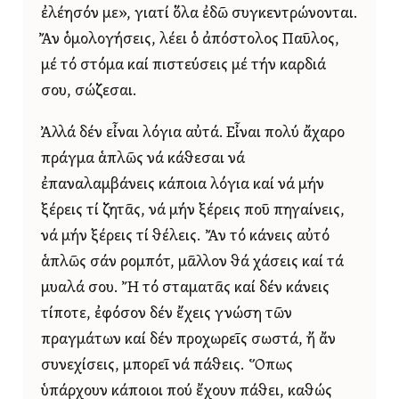
ἐλέησόν με», γιατί ὅλα ἐδῶ συγκεντρώνονται.
Ἄν ὁμολογήσεις, λέει ὁ ἀπόστολος Παῦλος,
μέ τό στόμα καί πιστεύσεις μέ τήν καρδιά
σου, σώζεσαι.
Ἀλλά δέν εἶναι λόγια αὐτά. Εἶναι πολύ ἄχαρο
πράγμα ἁπλῶς νά κάθεσαι νά
ἐπαναλαμβάνεις κάποια λόγια καί νά μήν
ξέρεις τί ζητᾶς, νά μήν ξέρεις ποῦ πηγαίνεις,
νά μήν ξέρεις τί θέλεις. Ἄν τό κάνεις αὐτό
ἁπλῶς σάν ρομπότ, μᾶλλον θά χάσεις καί τά
μυαλά σου. Ἤ τό σταματᾶς καί δέν κάνεις
τίποτε, ἐφόσον δέν ἔχεις γνώση τῶν
πραγμάτων καί δέν προχωρεῖς σωστά, ἤ ἄν
συνεχίσεις, μπορεῖ νά πάθεις. Ὅπως
ὑπάρχουν κάποιοι πού ἔχουν πάθει, καθώς