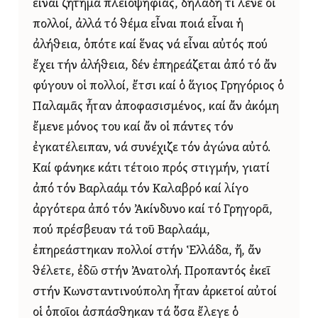
εἶναι ζήτημα πλειοψηφίας, δηλαδή τί λένε οἱ
πολλοί, ἀλλά τό θέμα εἶναι ποιά εἶναι ἡ
ἀλήθεια, ὁπότε καί ἕνας νά εἶναι αὐτός πού
ἔχει τήν ἀλήθεια, δέν ἐπηρεάζεται ἀπό τό ἄν
φύγουν οἱ πολλοί, ἔτσι καί ὁ ἅγιος Γρηγόριος ὁ
Παλαμᾶς ἦταν ἀποφασισμένος, καί ἄν ἀκόμη
ἔμενε μόνος του καί ἄν οἱ πάντες τόν
ἐγκατέλειπαν, νά συνέχιζε τόν ἀγώνα αὐτό.
Καί φάνηκε κάτι τέτοιο πρός στιγμήν, γιατί
ἀπό τόν Βαρλαάμ τόν Καλαβρό καί λίγο
ἀργότερα ἀπό τόν Ἀκίνδυνο καί τό Γρηγορᾶ,
πού πρέσβευαν τά τοῦ Βαρλαάμ,
ἐπηρεάστηκαν πολλοί στήν Ἑλλάδα, ἤ, ἄν
θέλετε, ἐδῶ στήν Ἀνατολή. Προπαντός ἐκεῖ
στήν Κωνσταντινούπολη ἦταν ἀρκετοί αὐτοί
οἱ ὁποῖοι ἀσπάσθηκαν τά ὅσα ἔλεγε ὁ