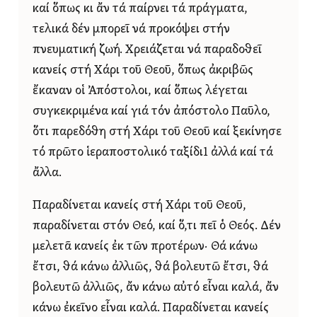
καί ὅπως κι ἄν τά παίρνει τά πράγματα,
τελικά δέν μπορεῖ νά προκόψει στήν
πνευματική ζωή. Χρειάζεται νά παραδοθεῖ
κανείς στή Χάρι τοῦ Θεοῦ, ὅπως ἀκριβῶς
ἔκαναν οἱ Ἀπόστολοι, καί ὅπως λέγεται
συγκεκριμένα καί γιά τόν ἀπόστολο Παῦλο,
ὅτι παρεδόθη στή Χάρι τοῦ Θεοῦ καί ξεκίνησε
τό πρῶτο ἱεραποστολικό ταξίδι1 ἀλλά καί τά
ἄλλα.
Παραδίνεται κανείς στή Χάρι τοῦ Θεοῦ,
παραδίνεται στόν Θεό, καί ὅ,τι πεῖ ὁ Θεός. Δέν
μελετᾶ κανείς ἐκ τῶν προτέρων· Θά κάνω
ἔτσι, θά κάνω ἀλλιῶς, θά βολευτῶ ἔτσι, θά
βολευτῶ ἀλλιῶς, ἄν κάνω αὐτό εἶναι καλά, ἄν
κάνω ἐκεῖνο εἶναι καλά. Παραδίνεται κανείς