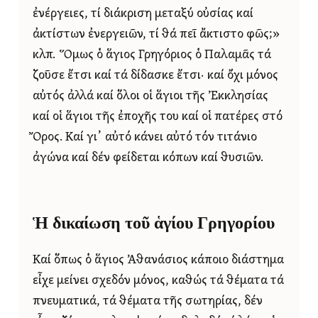
ἐνέργειες, τί διάκριση μεταξύ οὐσίας καί
ἀκτίστων ἐνεργειῶν, τί θά πεῖ ἄκτιστο φῶς;»
κλπ. Ὅμως ὁ ἅγιος Γρηγόριος ὁ Παλαμᾶς τά
ζοῦσε ἔτσι καί τά δίδασκε ἔτσι· καί ὄχι μόνος
αὐτός ἀλλά καί ὅλοι οἱ ἅγιοι τῆς Ἐκκλησίας
καί οἱ ἅγιοι τῆς ἐποχῆς του καί οἱ πατέρες στό
Ὄρος. Καί γι᾿ αὐτό κάνει αὐτό τόν τιτάνιο
ἀγώνα καί δέν φείδεται κόπων καί θυσιῶν.
Ἡ δικαίωση τοῦ ἁγίου Γρηγορίου
Καί ὅπως ὁ ἅγιος Ἀθανάσιος κάποιο διάστημα
εἶχε μείνει σχεδόν μόνος, καθώς τά θέματα τά
πνευματικά, τά θέματα τῆς σωτηρίας, δέν