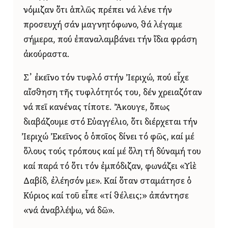
νόμιζαν ὅτι ἁπλῶς πρέπει νά λένε τήν
προσευχή σάν μαγνητόφωνο, θά λέγαμε
σήμερα, πού ἐπαναλαμβάνει τήν ἴδια φράση
ἀκούραστα.
Σ᾿ ἐκεῖνο τόν τυφλό στήν Ἰεριχώ, πού εἶχε
αἴσθηση τῆς τυφλότητός του, δέν χρειαζόταν
νά πεῖ κανένας τίποτε. Ἄκουγε, ὅπως
διαβάζουμε στό Εὐαγγέλιο, ὅτι διέρχεται τήν
Ἰεριχώ Ἐκεῖνος ὁ ὁποῖος δίνει τό φῶς, καί μέ
ὅλους τούς τρόπους καί μέ ὅλη τή δύναμή του
καί παρά τό ὅτι τόν ἐμπόδιζαν, φωνάζει «Υἱὲ
Δαβίδ, ἐλέησόν με». Καί ὅταν σταμάτησε ὁ
Κύριος καί τοῦ εἶπε «τί θέλεις;» ἀπάντησε
«νά ἀναβλέψω, νά δῶ».