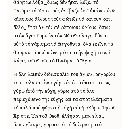
θά ἦταν λόξα _ὅμως δέν ἦταν λόξα· τό
Πνεῦμα τό Ἅγιο τούς ἀνέβαζε ἐκεῖ ἐπάνω, ἐνῶ
κάποιους ἄλλους τούς φώτιζε νά κάνουν κάτι
ἄλλο_ ἔτσι ὁ Θεός σέ κάποιους ἁγίους, ὅπως
στόν ἅγιο Συμεών τόν Νέο Θεολόγο, ἔδωσε
αὐτό τό χάρισμα νά διηγοῦνται ὅλα ἐκεῖνα τά
θαυμαστά πού κάνει μέσα στήν ψυχή τους ἡ
Χάρις τοῦ Θεοῦ, τό Πνεῦμα τό Ἅγιο.
Ἡ ὅλη λοιπόν διδασκαλία τοῦ ἁγίου Γρηγορίου
τοῦ Παλαμᾶ εἶναι γύρω ἀπό τό ἄκτιστο φῶς,
γύρω ἀπό τήν εὐχή, γύρω ἀπό τό ὅλο
περιεχόμενο τῆς εὐχῆς καί τά ἀποτελέσματα
τά καλά πού φέρνει ἡ εὐχή αὐτή «Κύριε Ἰησοῦ
Χριστέ, Υἱὲ τοῦ Θεοῦ, ἐλέησόν με», εἶναι,
ὅπως εἴπαμε, γύρω ἀπό τή διάκριση στό