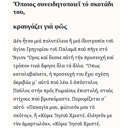
Ὅποιος συνειδητοποιεῖ τό σκοτάδι
του,
κραυγάζει γιά φῶς
Δέν ἦταν μιά πολυτέλεια ἤ μιά ἰδιοτροπία τοῦ
ἁγίου Γρηγορίου τοῦ Παλαμᾶ πού πῆγε στό
Ἅγιον Ὄρος καί ἔκανε αὐτή τήν προσευχή καί
τρόπον τινά ἄφησε ὅλα τά ἄλλα. Ὅπως
καταλαβαίνετε, ἡ προσευχή του ἔχει σχέση
ἀκριβῶς μ᾿ αὐτά πού λέει ὁ ἀπόστολος
Παῦλος στήν πρός Ρωμαίους ἐπιστολή, στούς
στίχους πού βρισκόμαστε. Περιορίζεται σ᾿
αὐτό· «Παναγία μου, φώτισόν μου τὸ
σκότος», ἤ «Κύριε Ἰησοῦ Χριστέ, ἐλέησόν με
τὸν ἁμαρτωλόν», «Κύριε Ἰησοῦ Χριστέ,