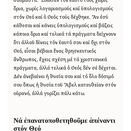
θαυμαστά. Ἔδωσαν τόν ἑαυτό τους χωρίς
ὅρια, χωρίς λογαριασμούς καί ὑπολογισμούς
στόν Θεό καί ὁ Θεός τούς δέχθηκε. Ἄν ἐσύ
κάθεσαι καί κάνεις ὑπολογισμούς καί βάζεις
κάποια ὅρια καί τελικά τά πράγματα δείχνουν
ὅτι ἀλλοῦ δίνεις τόν ἑαυτό σου καί ὄχι στόν
Θεό, εἶσαι βέβαια ἕνας θρησκευτικός
ἄνθρωπος, ἔχεις σχέση μέ τά χριστιανικά
πράγματα, ἀλλά τελικά ὁ Θεός δέν σέ δέχεται.
Δέν ἀνεβαίνει ἡ θυσία σου καί τό ὅλο δόσιμό
σου ὅπως ἡ θυσία τοῦ Ἄβελ κατευθείαν στόν
οὐρανό, ἀλλά γυρίζει πάλι κάτω.
Νά ἐπανατοποθετηθοῦμε ἀπέναντι
στόν Θεό