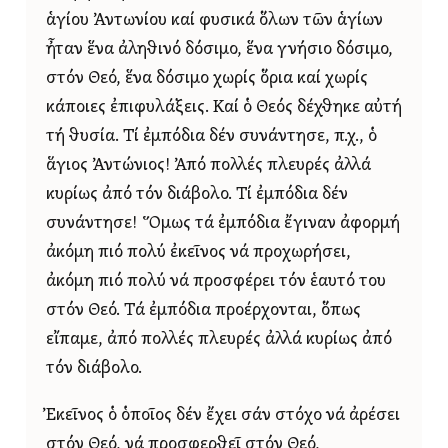
ἁγίου Ἀντωνίου καί φυσικά ὅλων τῶν ἁγίων
ἦταν ἕνα ἀληθινό δόσιμο, ἕνα γνήσιο δόσιμο,
στόν Θεό, ἕνα δόσιμο χωρίς ὅρια καί χωρίς
κάποιες ἐπιφυλάξεις. Καί ὁ Θεός δέχθηκε αὐτή
τή θυσία. Τί ἐμπόδια δέν συνάντησε, π.χ., ὁ
ἅγιος Ἀντώνιος! Ἀπό πολλές πλευρές ἀλλά
κυρίως ἀπό τόν διάβολο. Τί ἐμπόδια δέν
συνάντησε! Ὅμως τά ἐμπόδια ἔγιναν ἀφορμή
ἀκόμη πιό πολύ ἐκεῖνος νά προχωρήσει,
ἀκόμη πιό πολύ νά προσφέρει τόν ἑαυτό του
στόν Θεό. Τά ἐμπόδια προέρχονται, ὅπως
εἴπαμε, ἀπό πολλές πλευρές ἀλλά κυρίως ἀπό
τόν διάβολο.
Ἐκεῖνος ὁ ὁποῖος δέν ἔχει σάν στόχο νά ἀρέσει
στόν Θεό, νά προσφερθεῖ στόν Θεό,