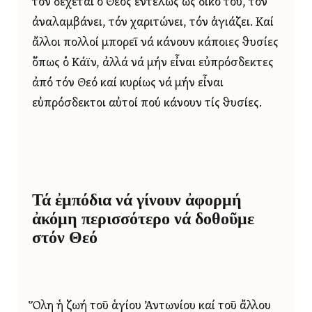
τόν δέχεται ὁ Θεός ἐντελῶς ὡς δικό του, τόν
ἀναλαμβάνει, τόν χαριτώνει, τόν ἁγιάζει. Καί
ἄλλοι πολλοί μπορεῖ νά κάνουν κάποιες θυσίες
ὅπως ὁ Κάϊν, ἀλλά νά μήν εἶναι εὐπρόσδεκτες
ἀπό τόν Θεό καί κυρίως νά μήν εἶναι
εὐπρόσδεκτοι αὐτοί πού κάνουν τίς θυσίες.
Τά ἐμπόδια νά γίνουν ἀφορμή
ἀκόμη περισσότερο νά δοθοῦμε
στόν Θεό
Ὅλη ἡ ζωή τοῦ ἁγίου Ἀντωνίου καί τοῦ ἄλλου