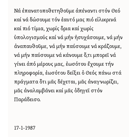
Νά ἐπανατοποθετηθοῦμε ἀπέναντι στόν Θεό
καί νά δώσουμε τόν ἑαυτό μας πιό εἰλικρινά
καί πιό τίμια, χωρίς ὅρια καί χωρίς
ὑπολογισμούς καί νά μήν ἡσυχάσουμε, νά μήν
ἀναπαυθοῦμε, νά μήν παύσουμε νά κράζουμε,
νά μήν παύσουμε νά κάνουμε ὅ,τι μπορεῖ νά
γίνει ἀπό μέρους μας, ἑωσότου ἔχουμε τήν
πληροφορία, ἑωσότου δείξει ὁ Θεός πάνω στά
πράγματα ὅτι μᾶς δέχεται, μᾶς ἀναγνωρίζει,
μᾶς ἀναλαμβάνει καί μᾶς ὁδηγεῖ στόν
Παράδεισο.
17-1-1987