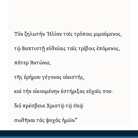
Τόν ζηλωτήν Ἠλίαν τοῖς τρόποις μιμούμενος,
τῷ Βαπτιστῇ εὐθείαις ταῖς τρίβοις ἑπόμενος,
πάτερ Ἀντώνιε,
τῆς ἐρήμου γέγονας οἰκιστής,
καί τήν οἰκουμένην ἐστήριξας εὐχαῖς σου·
διό πρέσβευε Χριστῷ τῷ Θεῷ
σωθῆναι τάς ψυχάς ἡμῶν.*