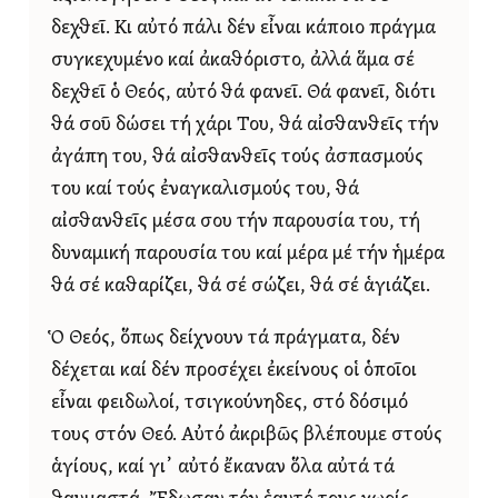
δεχθεῖ. Κι αὐτό πάλι δέν εἶναι κάποιο πράγμα
συγκεχυμένο καί ἀκαθόριστο, ἀλλά ἅμα σέ
δεχθεῖ ὁ Θεός, αὐτό θά φανεῖ. Θά φανεῖ, διότι
θά σοῦ δώσει τή χάρι Του, θά αἰσθανθεῖς τήν
ἀγάπη του, θά αἰσθανθεῖς τούς ἀσπασμούς
του καί τούς ἐναγκαλισμούς του, θά
αἰσθανθεῖς μέσα σου τήν παρουσία του, τή
δυναμική παρουσία του καί μέρα μέ τήν ἡμέρα
θά σέ καθαρίζει, θά σέ σώζει, θά σέ ἁγιάζει.
Ὁ Θεός, ὅπως δείχνουν τά πράγματα, δέν
δέχεται καί δέν προσέχει ἐκείνους οἱ ὁποῖοι
εἶναι φειδωλοί, τσιγκούνηδες, στό δόσιμό
τους στόν Θεό. Αὐτό ἀκριβῶς βλέπουμε στούς
ἁγίους, καί γι᾿ αὐτό ἔκαναν ὅλα αὐτά τά