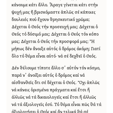
κάνουμε κάτι ἄλλο. Ἆραγε γίνεται κάτι στήν
ψυχή μας ἤ βρισκόμαστε ἁπλῶς σέ κάποιες
δουλειές πού ἔχουν θρησκευτικό χρῶμα;
Δέχεται ὁ Θεός τήν προσευχή μας; Δέχεται ὁ
Θεός τό δόσιμό μας; Δέχεται ὁ Θεός τόν κόπο
μας; Δέχεται ὁ Θεός τήν προσφορά μας; Ἤ
μήπως δέν ἄνοιξε αὐτός ὁ δρόμος ἀκόμη; Γιατί
ὅλο τό θέμα εἶναι αὐτό· νά σέ δεχθεῖ ὁ Θεός.
Δέν θέλουμε τίποτε ἄλλο σ᾿ αὐτόν τόν κόσμο,
παρά ν᾿ ἀνοίξει αὐτός ὁ δρόμος καί νά
αἰσθανθεῖς ὅτι σέ δέχεται ὁ Θεός. Ὄχι ἁπλῶς
νά κάνεις ὁρισμένα πράγματα καί ἔτσι ἤ
ἀλλιῶς νά τά δικαιολογεῖς καί ἔτσι ἤ ἀλλιῶς
νά τά ἀξιολογεῖς ἐσύ. Τό θέμα εἶναι πῶς θά τά
ἀξιολογήσει ὁ Θεός καί ἄν τελικά θά σέ