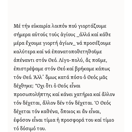
Μέ τήν εὐκαιρία λοιπόν πού γιορτάζουμε
σήμερα αὐτούς τούς ἁγίους _ἀλλά καί κάθε
μέρα ἔχουμε γιορτή ἁγίων_ νά προσέξουμε
καλύτερα καί νά ἐπανατοποθετηθοῦμε
ἀπέναντι στόν Θεό. Λίγο-πολύ, ἄς ποῦμε,
ἐπιστρέψαμε στόν Θεό καί βρήκαμε κάπως
τόν Θεό. Ἀλλ᾿ ὅμως κατά πόσο ὁ Θεός μᾶς
δέχθηκε; Ὄχι ὅτι ὁ Θεός εἶναι
προσωπολήπτης καί κάνει χατήρια καί ἄλλον
τόν δέχεται, ἄλλον δέν τόν δέχεται. Ὁ Θεός
δέχεται τόν καθένα, ὅποιος κι ἄν εἶναι,
ἐφόσον εἶναι τίμια ἡ προσφορά του καί τίμιο
τό δόσιμό του.