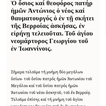
Ὁ ὅσιος καί θεοφόρος πατήρ
ἡμῶν Ἀντώνιος ὁ νέος καί
θαυματουργός ὁ ἐν τῇ σκήτει
τῆς Βερροίας ἀσκήσας, ἐν
εἰρήνῃ τελειοῦται. Τοῦ ἁγίου
νεομάρτυρος Γεωργίου τοῦ
ἐν Ἰωαννίνοις.
Σήμερα τελοῦμε τή μνήμη δύο μεγάλων
ὁσίων· τοῦ ὁσίου πατρός ἡμῶν Ἀντωνίου τοῦ
Μεγάλου καί τοῦ ὁσίου πατρός ἡμῶν
Ἀντωνίου τοῦ νέου ἀσκητοῦ, τοῦ ἐν Βερροίᾳ.
Τελοῦμε ἐπίσης καί τή μνήμη τοῦ ἁγίου