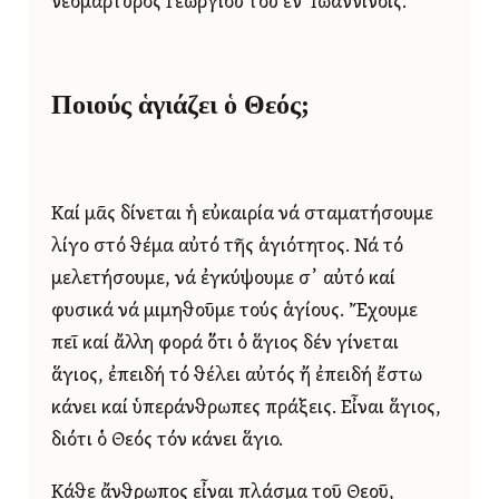
νεομάρτυρος Γεωργίου τοῦ ἐν Ἰωαννίνοις.
Ποιούς ἁγιάζει ὁ Θεός;
Καί μᾶς δίνεται ἡ εὐκαιρία νά σταματήσουμε
λίγο στό θέμα αὐτό τῆς ἁγιότητος. Νά τό
μελετήσουμε, νά ἐγκύψουμε σ᾿ αὐτό καί
φυσικά νά μιμηθοῦμε τούς ἁγίους. Ἔχουμε
πεῖ καί ἄλλη φορά ὅτι ὁ ἅγιος δέν γίνεται
ἅγιος, ἐπειδή τό θέλει αὐτός ἤ ἐπειδή ἔστω
κάνει καί ὑπεράνθρωπες πράξεις. Εἶναι ἅγιος,
διότι ὁ Θεός τόν κάνει ἅγιο.
Κάθε ἄνθρωπος εἶναι πλάσμα τοῦ Θεοῦ,