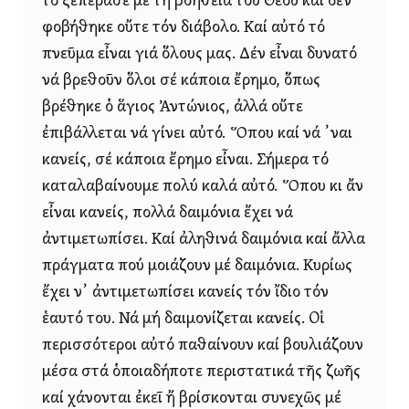
τό ξεπέρασε μέ τή βοήθεια τοῦ Θεοῦ καί δέν
φοβήθηκε οὔτε τόν διάβολο. Καί αὐτό τό
πνεῦμα εἶναι γιά ὅλους μας. Δέν εἶναι δυνατό
νά βρεθοῦν ὅλοι σέ κάποια ἔρημο, ὅπως
βρέθηκε ὁ ἅγιος Ἀντώνιος, ἀλλά οὔτε
ἐπιβάλλεται νά γίνει αὐτό. Ὅπου καί νά ᾿ναι
κανείς, σέ κάποια ἔρημο εἶναι. Σήμερα τό
καταλαβαίνουμε πολύ καλά αὐτό. Ὅπου κι ἄν
εἶναι κανείς, πολλά δαιμόνια ἔχει νά
ἀντιμετωπίσει. Καί ἀληθινά δαιμόνια καί ἄλλα
πράγματα πού μοιάζουν μέ δαιμόνια. Κυρίως
ἔχει ν᾿ ἀντιμετωπίσει κανείς τόν ἴδιο τόν
ἑαυτό του. Νά μή δαιμονίζεται κανείς. Οἱ
περισσότεροι αὐτό παθαίνουν καί βουλιάζουν
μέσα στά ὁποιαδήποτε περιστατικά τῆς ζωῆς
καί χάνονται ἐκεῖ ἤ βρίσκονται συνεχῶς μέ