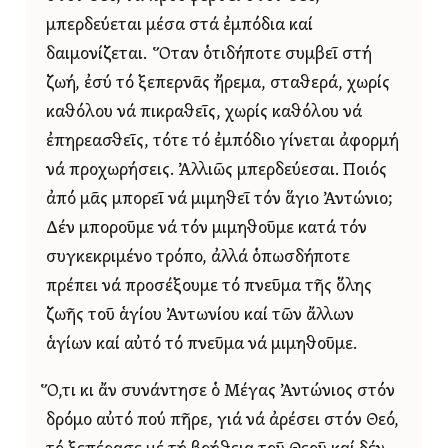
μπερδεύεται μέσα στά ἐμπόδια καί
δαιμονίζεται. Ὅταν ὁτιδήποτε συμβεῖ στή
ζωή, ἐσύ τό ξεπερνᾶς ἤρεμα, σταθερά, χωρίς
καθόλου νά πικραθεῖς, χωρίς καθόλου νά
ἐπηρεασθεῖς, τότε τό ἐμπόδιο γίνεται ἀφορμή
νά προχωρήσεις. Ἀλλιῶς μπερδεύεσαι. Ποιός
ἀπό μᾶς μπορεῖ νά μιμηθεῖ τόν ἅγιο Ἀντώνιο;
Δέν μποροῦμε νά τόν μιμηθοῦμε κατά τόν
συγκεκριμένο τρόπο, ἀλλά ὁπωσδήποτε
πρέπει νά προσέξουμε τό πνεῦμα τῆς ὅλης
ζωῆς τοῦ ἁγίου Ἀντωνίου καί τῶν ἄλλων
ἁγίων καί αὐτό τό πνεῦμα νά μιμηθοῦμε.
Ὅ,τι κι ἄν συνάντησε ὁ Μέγας Ἀντώνιος στόν
δρόμο αὐτό πού πῆρε, γιά νά ἀρέσει στόν Θεό,