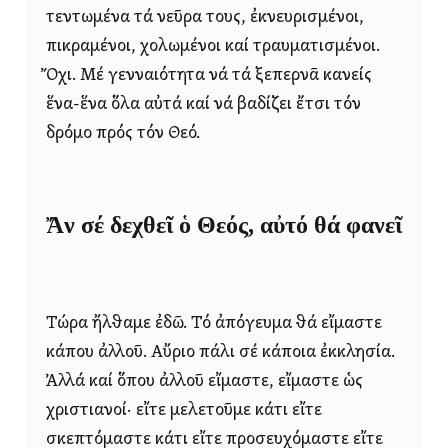
τεντωμένα τά νεῦρα τους, ἐκνευρισμένοι,
πικραμένοι, χολωμένοι καί τραυματισμένοι.
Ὄχι. Μέ γενναιότητα νά τά ξεπερνᾶ κανείς
ἕνα-ἕνα ὅλα αὐτά καί νά βαδίζει ἔτσι τόν
δρόμο πρός τόν Θεό.
Ἄν σέ δεχθεῖ ὁ Θεός, αὐτό θά φανεῖ
Τώρα ἤλθαμε ἐδῶ. Τό ἀπόγευμα θά εἴμαστε
κάπου ἀλλοῦ. Αὔριο πάλι σέ κάποια ἐκκλησία.
Ἀλλά καί ὅπου ἀλλοῦ εἴμαστε, εἴμαστε ὡς
χριστιανοί· εἴτε μελετοῦμε κάτι εἴτε
σκεπτόμαστε κάτι εἴτε προσευχόμαστε εἴτε