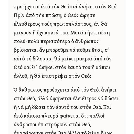
προέρχεται ἀπό τόν Θεό καί ἀνήκει στόν Θεό.
Πρίν ἀπό τήν πτώση, ὁ Θεός ἄφησε
ἐλευθέρους τούς πρωτοπλάστους, ἄν θά
μείνουν ἤ ὄχι κοντά του. Μετά τήν πτώση
πολύ-πολύ περισσότερο ὁ ἄνθρωπος
βρίσκεται, ἄν μποροῦμε νά ποῦμε ἔτσι, σ᾿
αὐτό τό δίλημμα· θά μείνει μακριά ἀπό τόν
Θεό καί θ᾿ ἀνήκει στόν ἑαυτό του ἤ κάπου
ἀλλοῦ, ἤ θά ἐπιστρέψει στόν Θεό;
Ὁ ἄνθρωπος προέρχεται ἀπό τόν Θεό, ἀνήκει
στόν Θεό, ἀλλά ἀφήνεται ἐλεύθερος νά δώσει
ἤ νά μή δώσει τόν ἑαυτό του στόν Θεό. Καί
ἀπό κάποια πλευρά φαίνεται ὅτι πολλοί
ἄνθρωποι ἐπιστρέφουν στόν Θεό,
ἀναφέρονται στόν Θεό. Ἀλλά τό θέμα ὅμως