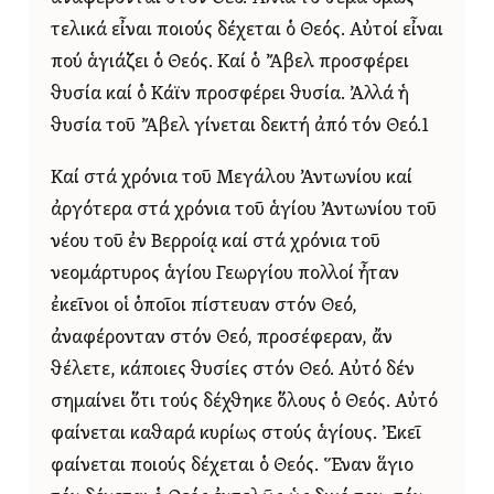
τελικά εἶναι ποιούς δέχεται ὁ Θεός. Αὐτοί εἶναι
πού ἁγιάζει ὁ Θεός. Καί ὁ Ἄβελ προσφέρει
θυσία καί ὁ Κάϊν προσφέρει θυσία. Ἀλλά ἡ
θυσία τοῦ Ἄβελ γίνεται δεκτή ἀπό τόν Θεό.1
Καί στά χρόνια τοῦ Μεγάλου Ἀντωνίου καί
ἀργότερα στά χρόνια τοῦ ἁγίου Ἀντωνίου τοῦ
νέου τοῦ ἐν Βερροίᾳ καί στά χρόνια τοῦ
νεομάρτυρος ἁγίου Γεωργίου πολλοί ἦταν
ἐκεῖνοι οἱ ὁποῖοι πίστευαν στόν Θεό,
ἀναφέρονταν στόν Θεό, προσέφεραν, ἄν
θέλετε, κάποιες θυσίες στόν Θεό. Αὐτό δέν
σημαίνει ὅτι τούς δέχθηκε ὅλους ὁ Θεός. Αὐτό
φαίνεται καθαρά κυρίως στούς ἁγίους. Ἐκεῖ
φαίνεται ποιούς δέχεται ὁ Θεός. Ἕναν ἅγιο