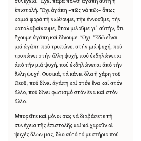
συνέχεια. Ἔχει πάρα πολλή ἀγάπη αὐτή ἡ
ἐπιστολή. Ὄχι ἀγάπη –πῶς νά πῶ;– ὅπως
καμιά φορά τή νιώθουμε, τήν ἐννοοῦμε, τήν
καταλαβαίνουμε, ὅταν μιλοῦμε γι᾿ αὐτήν, ὅτι
ἔχουμε ἀγάπη καί δίνουμε. Ὄχι. Ἔδῶ εἶναι
μιά ἀγάπη πού τρυπώνει στήν μιά ψυχή, πού
τρυπώνει στήν ἄλλη ψυχή, πού ἐκδηλώνεται
ἀπό τήν μιά ψυχή, πού ἐκδηλώνεται ἀπό τήν
ἄλλη ψυχή. Φυσικά, τά κάνει ὅλα ἡ χάρη τοῦ
Θεοῦ, πού δίνει ἀγάπη καί στόν ἕνα καί στόν
ἄλλο, πού δίνει φωτισμό στόν ἕνα καί στόν
ἄλλο.
Μπορεῖτε καί μόνοι σας νά διαβάσετε τή
συνέχεια τῆς ἐπιστολῆς καί νά χαροῦν οἱ
ψυχές ὅλων μας, ὅλο αὐτό τό μυστήριο πού