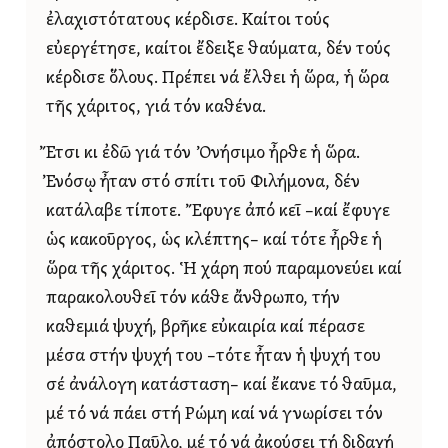
ἐλαχιστότατους κέρδισε. Καίτοι τούς
εὐεργέτησε, καίτοι ἔδειξε θαύματα, δέν τούς
κέρδισε ὅλους. Πρέπει νά ἔλθει ἡ ὥρα, ἡ ὥρα
τῆς χάριτος, γιά τόν καθένα.
Ἔτσι κι ἐδῶ γιά τόν Ὀνήσιμο ἦρθε ἡ ὥρα.
Ἐνόσῳ ἦταν στό σπίτι τοῦ Φιλήμονα, δέν
κατάλαβε τίποτε. Ἔφυγε ἀπό κεῖ –καί ἔφυγε
ὡς κακοῦργος, ὡς κλέπτης– καί τότε ἦρθε ἡ
ὥρα τῆς χάριτος. Ἡ χάρη πού παραμονεύει καί
παρακολουθεῖ τόν κάθε ἄνθρωπο, τήν
καθεμιά ψυχή, βρῆκε εὐκαιρία καί πέρασε
μέσα στήν ψυχή του –τότε ἦταν ἡ ψυχή του
σέ ἀνάλογη κατάσταση– καί ἔκανε τό θαῦμα,
μέ τό νά πάει στή Ρώμη καί νά γνωρίσει τόν
ἀπόστολο Παῦλο, μέ τό νά ἀκούσει τή διδαχή