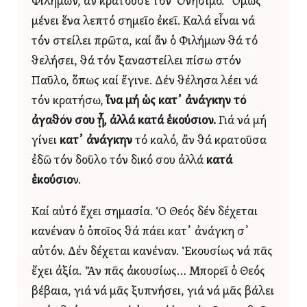
Φιλήμων, ἄν κρατοῦσε τόν Ὀνήσιμο. Ὅμως
μένει ἕνα λεπτό σημεῖο ἐκεῖ. Καλά εἶναι νά
τόν στείλει πρῶτα, καί ἄν ὁ Φιλήμων θά τό
θελήσει, θά τόν ξαναστείλει πίσω στόν
Παῦλο, ὅπως καί ἔγινε. Δέν θέλησα λέει νά
τόν κρατήσω,
ἵνα μή ὡς κατ᾿ ἀνάγκην τό
ἀγαθόν σου ᾖ, ἀλλά κατά ἑκούσιον.
Γιά νά μή
γίνει
κατ᾿ ἀνάγκην
τό καλό, ἄν θά κρατοῦσα
ἐδῶ τόν δοῦλο τόν δικό σου ἀλλά
κατά
ἑκούσιο
ν.
Καί αὐτό ἔχει σημασία. Ὁ Θεός δέν δέχεται
κανέναν ὁ ὁποῖος θά πάει κατ᾿ ἀνάγκη σ᾿
αὐτόν. Δέν δέχεται κανέναν. Ἑκουσίως νά πᾶς
ἔχει ἀξία. Ἄν πᾶς ἀκουσίως… Μπορεῖ ὁ Θεός
βέβαια, γιά νά μᾶς ξυπνήσει, γιά νά μᾶς βάλει