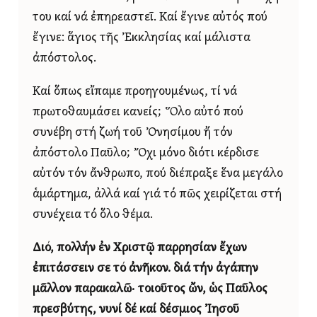
του καί νά ἐπηρεαστεῖ. Καί ἔγινε αὐτός πού
ἔγινε: ἅγιος τῆς Ἐκκλησίας καί μάλιστα
ἀπόστολος.
Καί ὅπως εἴπαμε προηγουμένως, τί νά
πρωτοθαυμάσει κανείς; Ὅλο αὐτό πού
συνέβη στή ζωή τοῦ Ὀνησίμου ἤ τόν
ἀπόστολο Παῦλο; Ὄχι μόνο διότι κέρδισε
αὐτόν τόν ἄνθρωπο, πού διέπραξε ἕνα μεγάλο
ἁμάρτημα, ἀλλά καί γιά τό πῶς χειρίζεται στή
συνέχεια τό ὅλο θέμα.
Διό, πολλήν ἐν Χριστῷ παρρησίαν ἔχων
ἐπιτάσσειν σε τό ἀνῆκον. διά τήν ἀγάπην
μᾶλλον παρακαλῶ· τοιοῦτος ὤν, ὡς Παῦλος
πρεσβύτης, νυνί δέ καί δέσμιος Ἰησοῦ