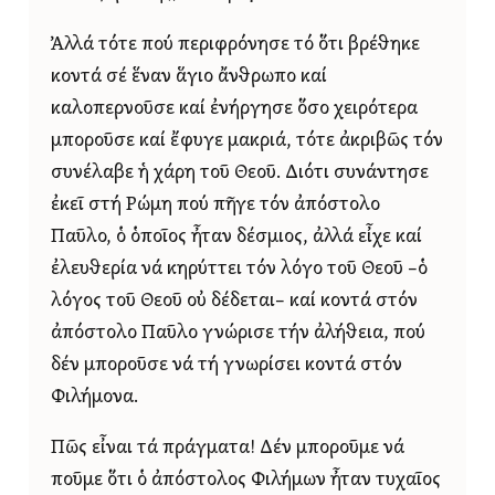
Ἀλλά τότε πού περιφρόνησε τό ὅτι βρέθηκε
κοντά σέ ἕναν ἅγιο ἄνθρωπο καί
καλοπερνοῦσε καί ἐνήργησε ὅσο χειρότερα
μποροῦσε καί ἔφυγε μακριά, τότε ἀκριβῶς τόν
συνέλαβε ἡ χάρη τοῦ Θεοῦ. Διότι συνάντησε
ἐκεῖ στή Ρώμη πού πῆγε τόν ἀπόστολο
Παῦλο, ὁ ὁποῖος ἦταν δέσμιος, ἀλλά εἶχε καί
ἐλευθερία νά κηρύττει τόν λόγο τοῦ Θεοῦ –ὁ
λόγος τοῦ Θεοῦ οὐ δέδεται– καί κοντά στόν
ἀπόστολο Παῦλο γνώρισε τήν ἀλήθεια, πού
δέν μποροῦσε νά τή γνωρίσει κοντά στόν
Φιλήμονα.
Πῶς εἶναι τά πράγματα! Δέν μποροῦμε νά
ποῦμε ὅτι ὁ ἀπόστολος Φιλήμων ἦταν τυχαῖος