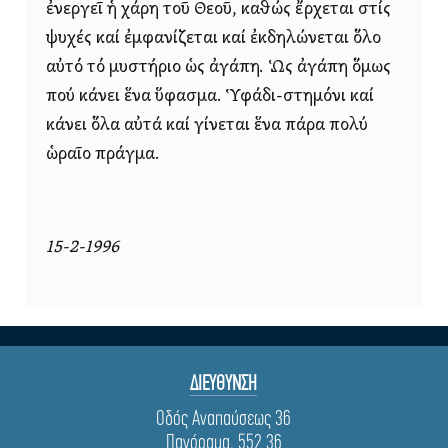
ἐνεργεῖ ἡ χάρη τοῦ Θεοῦ, καθώς ἔρχεται στίς
ψυχές καί ἐμφανίζεται καί ἐκδηλώνεται ὅλο
αὐτό τό μυστήριο ὡς ἀγάπη. Ὡς ἀγάπη ὅμως
πού κάνει ἕνα ὕφασμα. Ὑφάδι-στημόνι καί
κάνει ὅλα αὐτά καί γίνεται ἕνα πάρα πολύ
ὡραῖο πράγμα.
15-2-1996
ΔΙΕΥΘΥΝΣΗ
Οδός Αναπαύσεως 36
Πανόραμα, 552 36