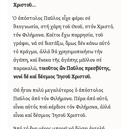
Χριστοῦ…
Ὁ ἀπόστολος Παῦλος εἶχε φέρει σέ
θεογνωσία, στή χάρη τοῦ Θεοῦ, στόν Χριστό,
τόν Φιλήμονα. Καίτοι ἔχω παρρησία, τοῦ
γράφει, νά σέ διατάξω, ὅμως δέν κάνω αὐτό
τό πράγμα, ἀλλά θά χρησιμοποιήσω τήν
ἀγάπη, καί ἕνεκα τῆς ἀγάπης μᾶλλον σέ
παρακαλῶ,
τοιοῦτος ὤν Παῦλος πρεσβύτης,
νυνί δέ καί δέσμιος Ἰησοῦ Χριστοῦ.
Θά ἦταν πολύ μεγαλύτερος ὁ ἀπόστολος
Παῦλος ἀπό τόν Φιλήμονα. Πέρα ἀπό αὐτό,
εἶναι αὐτός πού κέρδισε τόν Φιλήμονα, ἀλλά
εἶναι καί δέσμιος Ἰησοῦ Χριστοῦ.
Ἀπό τό ἕνα μέρος μπορεῖ νά δώσει ἐντολή,