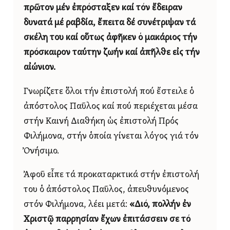
πρῶτον μέν ἐπρόσταξεν καί τόν ἔδειραν
δυνατά μέ ραβδία, ἔπειτα δέ συνέτριψαν τά
σκέλη του καί οὕτως ἀφῆκεν ὁ μακάριος τήν
πρόσκαιρον ταύτην ζωήν καί ἀπῆλθε εἰς τήν
αἰώνιον.
Γνωρίζετε ὅλοι τήν ἐπιστολή πού ἔστειλε ὁ
ἀπόστολος Παῦλος καί πού περιέχεται μέσα
στήν Καινή Διαθήκη ὡς ἐπιστολή Πρός
Φιλήμονα, στήν ὁποία γίνεται λόγος γιά τόν
Ὀνήσιμο.
Ἀφοῦ εἶπε τά προκαταρκτικά στήν ἐπιστολή
του ὁ ἀπόστολος Παῦλος, ἀπευθυνόμενος
στόν Φιλήμονα, λέει μετά:
«Διό, πολλήν ἐν
Χριστῷ παρρησίαν ἔχων ἐπιτάσσειν σε τό