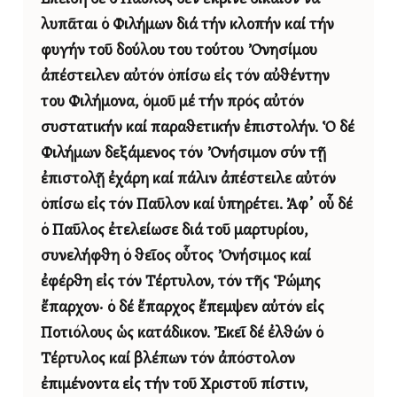
λυπᾶται ὁ Φιλήμων διά τήν κλοπήν καί τήν
φυγήν τοῦ δούλου του τούτου Ὀνησίμου
ἀπέστειλεν αὐτόν ὀπίσω εἰς τόν αὐθέντην
του Φιλήμονα, ὁμοῦ μέ τήν πρός αὐτόν
συστατικήν καί παραθετικήν ἐπιστολήν. Ὁ δέ
Φιλήμων δεξάμενος τόν Ὀνήσιμον σύν τῇ
ἐπιστολῇ ἐχάρη καί πάλιν ἀπέστειλε αὐτόν
ὀπίσω εἰς τόν Παῦλον καί ὑπηρέτει. Ἀφ᾿ οὗ δέ
ὁ Παῦλος ἐτελείωσε διά τοῦ μαρτυρίου,
συνελήφθη ὁ θεῖος οὗτος Ὀνήσιμος καί
ἐφέρθη εἰς τόν Τέρτυλον, τόν τῆς Ῥώμης
ἔπαρχον· ὁ δέ ἔπαρχος ἔπεμψεν αὐτόν εἰς
Ποτιόλους ὡς κατάδικον. Ἐκεῖ δέ ἐλθών ὁ
Τέρτυλος καί βλέπων τόν ἀπόστολον
ἐπιμένοντα εἰς τήν τοῦ Χριστοῦ πίστιν,