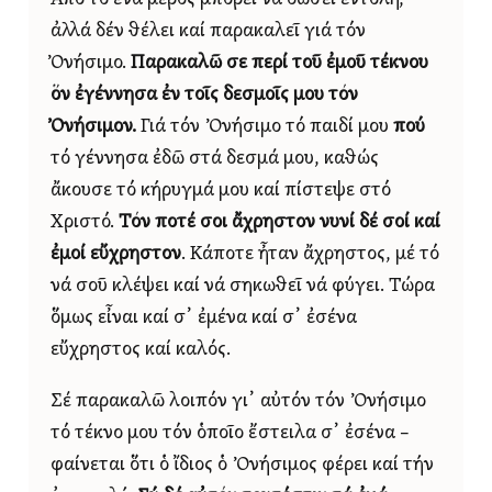
ἀλλά δέν θέλει καί παρακαλεῖ γιά τόν
Ὀνήσιμο.
Παρακαλῶ σε περί τοῦ ἐμοῦ τέκνου
ὅν ἐγέννησα ἐν τοῖς δεσμοῖς μου τόν
Ὀνήσιμον.
Γιά τόν Ὀνήσιμο τό παιδί μου
πού
τό γέννησα ἐδῶ στά δεσμά μου, καθώς
ἄκουσε τό κήρυγμά μου καί πίστεψε στό
Χριστό.
Τόν ποτέ σοι ἄχρηστον νυνί δέ σοί καί
ἐμοί εὔχρηστον
. Κάποτε ἦταν ἄχρηστος, μέ τό
νά σοῦ κλέψει καί νά σηκωθεῖ νά φύγει. Τώρα
ὅμως εἶναι καί σ᾿ ἐμένα καί σ᾿ ἐσένα
εὔχρηστος καί καλός.
Σέ παρακαλῶ λοιπόν γι᾿ αὐτόν τόν Ὀνήσιμο
τό τέκνο μου τόν ὁποῖο ἔστειλα σ᾿ ἐσένα –
φαίνεται ὅτι ὁ ἴδιος ὁ Ὀνήσιμος φέρει καί τήν