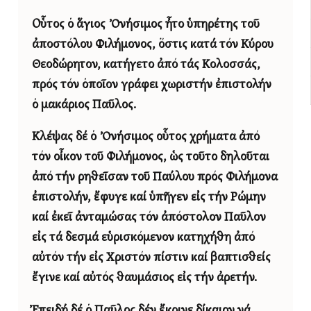
Οὗτος ὁ ἅγιος Ὀνήσιμος ἦτο ὑπηρέτης τοῦ
ἀποστόλου Φιλήμονος, ὅστις κατά τόν Κύρου
Θεοδώρητον, κατήγετο ἀπό τάς Κολοσσάς,
πρός τόν ὁποῖον γράφει χωριστήν ἐπιστολήν
ὁ μακάριος Παῦλος.
Κλέψας δέ ὁ Ὀνήσιμος οὗτος χρήματα ἀπό
τόν οἶκον τοῦ Φιλήμονος, ὡς τοῦτο δηλοῦται
ἀπό τήν ρηθεῖσαν τοῦ Παύλου πρός Φιλήμονα
ἐπιστολήν, ἔφυγε καί ὑπῆγεν εἰς τήν Ρώμην
καί ἐκεῖ ἀνταμώσας τόν ἀπόστολον Παῦλον
εἰς τά δεσμά εὑρισκόμενον κατηχήθη ἀπό
αὐτόν τήν εἰς Χριστόν πίστιν καί βαπτισθείς
ἔγινε καί αὐτός θαυμάσιος εἰς τήν ἀρετήν.
Ἐπειδή δέ ὁ Παῦλος δέν ἔκρινε δίκαιον νά