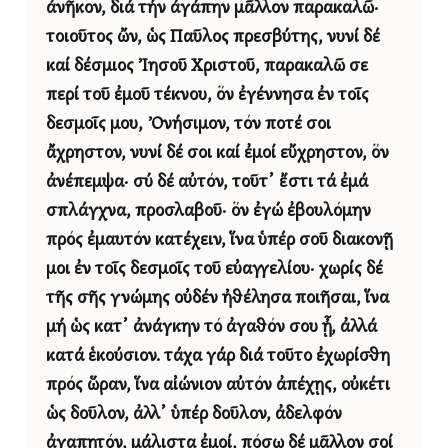
ἀνῆκον, διά τήν ἀγάπην μᾶλλον παρακαλῶ·
τοιοῦτος ὤν, ὡς Παῦλος πρεσβύτης, νυνί δέ
καί δέσμιος Ἰησοῦ Χριστοῦ, παρακαλῶ σε
περί τοῦ ἐμοῦ τέκνου, ὅν ἐγέννησα ἐν τοῖς
δεσμοῖς μου, Ὀνήσιμον, τόν ποτέ σοι
ἄχρηστον, νυνί δέ σοι καί ἐμοί εὔχρηστον, ὅν
ἀνέπεμψα· σύ δέ αὐτόν, τοῦτ᾿ ἔστι τά ἐμά
σπλάγχνα, προσλαβοῦ· ὅν ἐγώ ἐβουλόμην
πρός ἐμαυτόν κατέχειν, ἵνα ὑπέρ σοῦ διακονῇ
μοι ἐν τοῖς δεσμοῖς τοῦ εὐαγγελίου· χωρίς δέ
τῆς σῆς γνώμης οὐδέν ἠθέλησα ποιῆσαι, ἵνα
μή ὡς κατ᾿ ἀνάγκην τό ἀγαθόν σου ᾖ, ἀλλά
κατά ἑκούσιον. τάχα γάρ διά τοῦτο ἐχωρίσθη
πρός ὥραν, ἵνα αἰώνιον αὐτόν ἀπέχῃς, οὐκέτι
ὡς δοῦλον, ἀλλ᾿ ὑπέρ δοῦλον, ἀδελφόν
ἀγαπητόν, μάλιστα ἐμοί, πόσῳ δέ μᾶλλον σοί