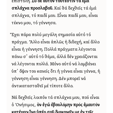
ἐπιστολή.
Σύ δέ αὐτόν τουτέστιν τά ἐμά
σπλάχνα προσλαβοῦ.
Καί θά δεχθεῖς τά ἐμά
σπλάχνα, τό παιδί μου. Εἶναι παιδί μου, εἶναι
τέκνο μου, τό γέννησα.
Ἔχει πάρα πολύ μεγάλη σημασία αὐτό τό
πράγμα. Ἄλλο εἶναι ἁπλῶς ἡ διδαχή, καί ἄλλο
εἶναι ἡ γέννηση. Πολλά πράγματα λέγονται
πάνω σ᾿ αὐτό τό θέμα, ἀλλά δέν χρειάζονται
νά λέγονται πολλά. Μόνο αὐτό νά λαμβάνει
ὑπ᾿ ὄψιν του κανείς ὅτι ἡ γέννα εἶναι γέννα, ἡ
γέννηση εἶναι γέννηση. Δέν μπορεῖ νά
ἀντικατασταθεῖ μέ τίποτε ἄλλο.
Νά δεχθεῖς λοιπόν τά σπλάχνα μου, πού εἶναι
ὁ Ὀνήσιμος,
ὅν ἐγώ ἐβουλόμην πρός ἐμαυτόν
κατέχειν ἵνα ὑπέρ σοῦ διακονεῖν με ἐν τοῖς