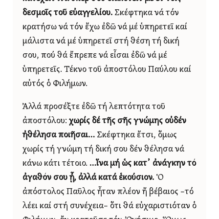
δεσμοῖς τοῦ εὐαγγελίου.
Σκέφτηκα νά τόν
κρατήσω νά τόν ἔχω ἐδῶ νά μέ ὑπηρετεῖ καί
μάλιστα νά μέ ὑπηρετεῖ στή θέση τή δική
σου, πού θά ἔπρεπε νά εἶσαι ἐδῶ νά μέ
ὑπηρετεῖς. Τέκνο τοῦ ἀποστόλου Παύλου καί
αὐτός ὁ Φιλήμων.
Ἀλλά προσέξτε ἐδῶ τή λεπτότητα τοῦ
ἀποστόλου:
χωρίς δέ τῆς σῆς γνώμης οὐδέν
ἠθέλησα ποιῆσαι…
Σκέφτηκα ἔτσι, ὅμως
χωρίς τή γνώμη τή δική σου δέν θέλησα νά
κάνω κάτι τέτοιο.
…ἵνα μή ὡς κατ᾿ ἀνάγκην τό
ἀγαθόν σου ᾖ, ἀλλά κατά ἑκούσιον.
Ὁ
ἀπόστολος Παῦλος ἦταν πλέον ἤ βέβαιος –τό
λέει καί στή συνέχεια– ὅτι θά εὐχαριστιόταν ὁ