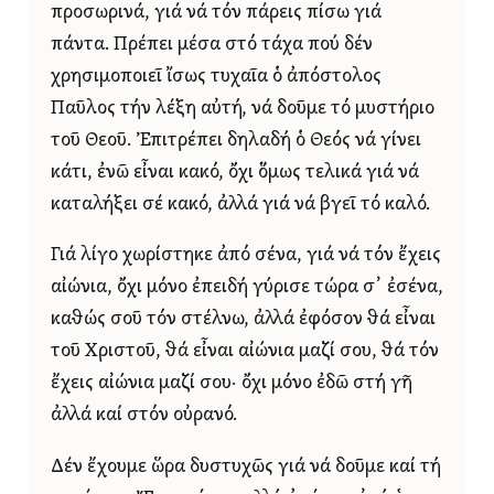
προσωρινά, γιά νά τόν πάρεις πίσω γιά
πάντα. Πρέπει μέσα στό τάχα πού δέν
χρησιμοποιεῖ ἴσως τυχαῖα ὁ ἀπόστολος
Παῦλος τήν λέξη αὐτή, νά δοῦμε τό μυστήριο
τοῦ Θεοῦ. Ἐπιτρέπει δηλαδή ὁ Θεός νά γίνει
κάτι, ἐνῶ εἶναι κακό, ὄχι ὅμως τελικά γιά νά
καταλήξει σέ κακό, ἀλλά γιά νά βγεῖ τό καλό.
Γιά λίγο χωρίστηκε ἀπό σένα, γιά νά τόν ἔχεις
αἰώνια, ὄχι μόνο ἐπειδή γύρισε τώρα σ᾿ ἐσένα,
καθώς σοῦ τόν στέλνω, ἀλλά ἐφόσον θά εἶναι
τοῦ Χριστοῦ, θά εἶναι αἰώνια μαζί σου, θά τόν
ἔχεις αἰώνια μαζί σου· ὄχι μόνο ἐδῶ στή γῆ
ἀλλά καί στόν οὐρανό.
Δέν ἔχουμε ὥρα δυστυχῶς γιά νά δοῦμε καί τή