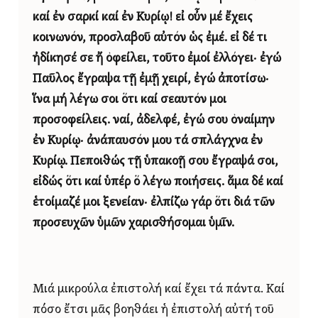
καί ἐν σαρκί καί ἐν Κυρίῳ! εἰ οὖν μέ ἔχεις
κοινωνόν, προσλαβοῦ αὐτόν ὡς ἐμέ. εἰ δέ τι
ἠδίκησέ σε ἤ ὀφείλει, τοῦτο ἐμοί ἐλλόγει· ἐγώ
Παῦλος ἔγραψα τῇ ἐμῇ χειρί, ἐγώ ἀποτίσω·
ἵνα μή λέγω σοι ὅτι καί σεαυτόν μοι
προσοφείλεις. ναί, ἀδελφέ, ἐγώ σου ὀναίμην
ἐν Κυρίῳ· ἀνάπαυσόν μου τά σπλάγχνα ἐν
Κυρίῳ. Πεποιθώς τῇ ὑπακοῇ σου ἔγραψά σοι,
εἰδώς ὅτι καί ὑπέρ ὅ λέγω ποιήσεις. ἅμα δέ καί
ἑτοίμαζέ μοι ξενείαν· ἐλπίζω γάρ ὅτι διά τῶν
προσευχῶν ὑμῶν χαρισθήσομαι ὑμῖν.
Μιά μικρούλα ἐπιστολή καί ἔχει τά πάντα. Καί
πόσο ἔτσι μᾶς βοηθάει ἡ ἐπιστολή αὐτή τοῦ