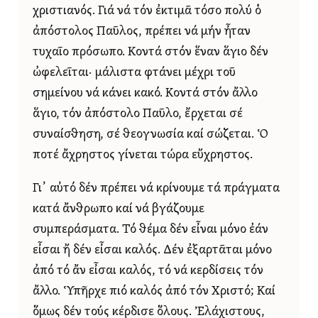
χριστιανός. Γιά νά τόν ἐκτιμᾶ τόσο πολύ ὁ
ἀπόστολος Παῦλος, πρέπει νά μήν ἦταν
τυχαῖο πρόσωπο. Κοντά στόν ἕναν ἅγιο δέν
ὠφελεῖται· μάλιστα φτάνει μέχρι τοῦ
σημείνου νά κάνει κακό. Κοντά στόν ἄλλο
ἅγιο, τόν ἀπόστολο Παῦλο, ἔρχεται σέ
συναίσθηση, σέ θεογνωσία καί σώζεται. Ὁ
ποτέ ἄχρηστος γίνεται τώρα εὔχρηστος.
Γι᾿ αὐτό δέν πρέπει νά κρίνουμε τά πράγματα
κατά ἄνθρωπο καί νά βγάζουμε
συμπεράσματα. Τό θέμα δέν εἶναι μόνο ἐάν
εἶσαι ἤ δέν εἶσαι καλός. Δέν ἐξαρτᾶται μόνο
ἀπό τό ἄν εἶσαι καλός, τό νά κερδίσεις τόν
ἄλλο. Ὑπῆρχε πιό καλός ἀπό τόν Χριστό; Καί
ὅμως δέν τούς κέρδισε ὅλους. Ἐλάχιστους,