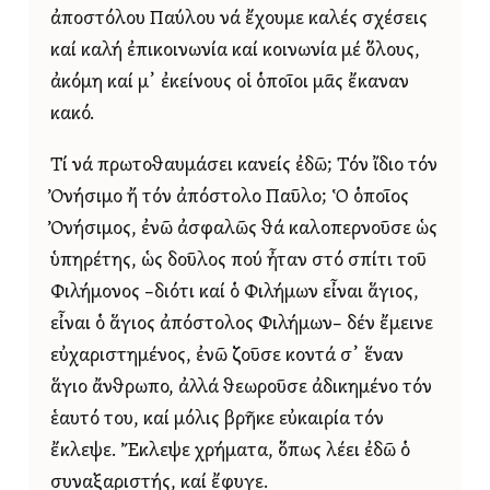
ἀποστόλου Παύλου νά ἔχουμε καλές σχέσεις
καί καλή ἐπικοινωνία καί κοινωνία μέ ὅλους,
ἀκόμη καί μ᾿ ἐκείνους οἱ ὁποῖοι μᾶς ἔκαναν
κακό.
Τί νά πρωτοθαυμάσει κανείς ἐδῶ; Τόν ἴδιο τόν
Ὀνήσιμο ἤ τόν ἀπόστολο Παῦλο; Ὁ ὁποῖος
Ὀνήσιμος, ἐνῶ ἀσφαλῶς θά καλοπερνοῦσε ὡς
ὑπηρέτης, ὡς δοῦλος πού ἦταν στό σπίτι τοῦ
Φιλήμονος –διότι καί ὁ Φιλήμων εἶναι ἅγιος,
εἶναι ὁ ἅγιος ἀπόστολος Φιλήμων– δέν ἔμεινε
εὐχαριστημένος, ἐνῶ ζοῦσε κοντά σ᾿ ἕναν
ἅγιο ἄνθρωπο, ἀλλά θεωροῦσε ἀδικημένο τόν
ἑαυτό του, καί μόλις βρῆκε εὐκαιρία τόν
ἔκλεψε. Ἔκλεψε χρήματα, ὅπως λέει ἐδῶ ὁ
συναξαριστής, καί ἔφυγε.