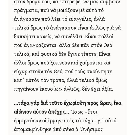
στόν δρόμο του, νά ἐπιτρέψει νά μᾶς συμβοῦν
πράγματα, πού νά μοιάζουν μέ αὐτό τό
ἀνάγκασον πού λέει τό εὐαγγέλιο, ἀλλά
τελικά ὅμως τό ἀνάγκασον εἶναι ἁπλῶς γιά νά
ξυπνήσει κανείς, νά συνέλθει. Εἶναι πολλοί
πού ἀναγκάζονται, ἀλλά δέν πᾶν στόν Θεό
τελικά, καί φυσικά δέν ἔγινε τίποτε. Εἶναι
ἄλλοι ὅμως πού ξυπνοῦν καί χαίρονται καί
εὐχαριστοῦν τόν Θεό, πού τούς σκούντησε
κατ᾿ αὐτόν τόν τρόπο, ἀλλά τελικά ὅμως
πηγαίνουν ἑκουσίως· ἀλλιῶς, δέν ἔχει ἀξία.
…τάχα γάρ διά τοῦτο ἐχωρίσθη πρός ὥραν, ἵνα
αἰώνιον αὐτόν ἀπέχῃς…
Ἴσως –ἔτσι
ἑρμηνεύουν οἱ ἑρμηνευτές τό τάχα– γι᾿ αὐτό
ἀπομακρύνθηκε ἀπό σένα ὁ Ὀνήσιμος