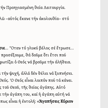
τήν Προηγιασμένη θεία Λειτουργία.
αλῶ –αὐτός ἔκανε τήν ἀκολουθία– στό
σιε
… Ὅταν τό γλυκύ βέλος σέ ἔτρωσε…
ά προσέξουμε, θά δοῦμε ὅτι ἔτσι πού
 φωτίζει ὁ Θεός νά βροῦμε τήν ἀλήθεια.
 τήν ψυχή, ἀλλά δέν θέλει νά ξυπνήσει.
Θεός. Ὁ Θεός εἶναι λοιπόν πού τά κάνει.
ς τοῦ Θεοῦ, τῆς θείας ἀγάπης. Αὐτό
ξε τήν ἀγάπη του, καί ἡ ἀγάπη αὐτή νά
πως εἶναι ἡ ἐντολή: «
Ἀγαπήσεις Κύριον