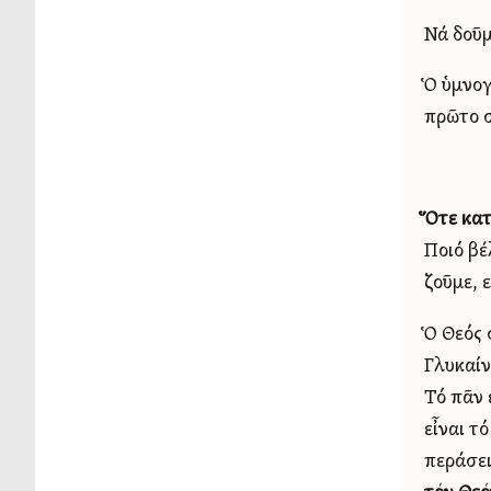
Νά δοῦμ
Ὁ ὑμνογ
πρῶτο σ
Ὅτε κατ
Ποιό βέ
ζοῦμε, 
Ὁ Θεός 
Γλυκαίν
Τό πᾶν 
εἶναι τ
περάσει