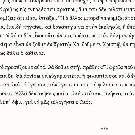
 ζεῖς ὅπως οἱ ἄνθρωποι ἐκεῖ, οἱ μοναχοί, οἱ ἀφιερωμένοι σ
ἀκριβῶς τίς ἐντολές τοῦ Χριστοῦ, ἅμα ἐσύ δέν φιλοτιμεῖσαι 
ομίζεις ὅτι εἶσαι ἐντάξει. Ἤ ὁ ἄλλος μπορεῖ νά νομίζει ἔτσ
α, ἐπειδή πηγαίνει καί ξαναπηγαίνει στήν ἐκκλησία, ἤ ἐπε
. Τό θέμα δέν εἶναι οὔτε ἄν μᾶς ἀρέσει, οὔτε ἄν δέν μᾶς ἀ
ό θέμα εἶναι ἄν ζοῦμε ἐν Χριστῷ. Καί ζοῦμε ἐν Χριστῷ, ἄν τ
ως θέλει ὁ καθένας.
 τό προσέξουμε αὐτό. Θά δοῦμε στήν πράξη: «Τί ὡραῖα πού ε
οια ὅτι θά ἀρχίσει νά εὐχαριστιέται ἡ φιλαυτία σου καί ὁ ἐ
σαι ἀπό τό ἐγώ σου, τόν ἐγωισμό σου, τή φιλαυτία σου καί
αίνεις. Ἀλλά δέν ἀνήκεις πιά στόν ἑαυτό σου, ἀνήκεις στ
ά ὑπ᾿ ὄψιν, γιά νά μᾶς εὐλογήσει ὁ Θεός.
***