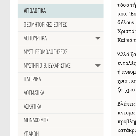
τόσο τή
ΑΓΙΟΛΟΓΙΚΑ
μου. Ἔσ
θέλουν 
ΘΕΟΜΗΤΟΡΙΚΕΣ ΕΟΡΤΕΣ
Χριστό 
ΛΕΙΤΟΥΡΓΙΚΑ
Καί νά 
ΜΥΣΤ. ΕΞΟΜΟΛΟΓΗΣΕΩΣ
Ἀλλά ξα
ἐντολές
ΜΥΣΤΗΡΙΟ Θ. ΕΥΧΑΡΙΣΤΙΑΣ
ἡ πνευμ
ΠΑΤΕΡΙΚΑ
χριστια
ζεῖ χρι
ΔΟΓΜΑΤΙΚΑ
Βλέπεις
ΑΣΚΗΤΙΚΑ
πνευματ
ΜΟΝΑΧΙΣΜΟΣ
προβλημ
κατάκρι
ΥΠΑΚΟΗ