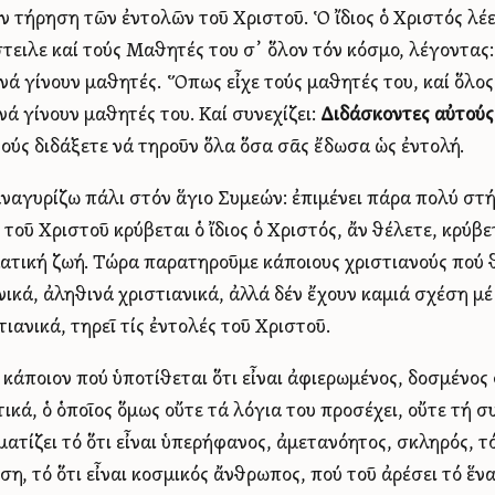
ν τήρηση τῶν ἐντολῶν τοῦ Χριστοῦ. Ὁ ἴδιος ὁ Χριστός λέει
τειλε καί τούς Μαθητές του σ᾿ ὅλον τόν κόσμο, λέγοντας
νά γίνουν μαθητές. Ὅπως εἶχε τούς μαθητές του, καί ὅλος
νά γίνουν μαθητές του. Καί συνεχίζει:
Δ
ιδάσκοντες αὐτούς
τούς διδάξετε νά τηροῦν ὅλα ὅσα σᾶς ἔδωσα ὡς ἐντολή.
ναγυρίζω πάλι στόν ἅγιο Συμεών: ἐπιμένει πάρα πολύ στήν
 τοῦ Χριστοῦ κρύβεται ὁ ἴδιος ὁ Χριστός, ἄν θέλετε, κρύβ
ατική ζωή. Τώρα παρατηροῦμε κάποιους χριστιανούς πού θ
νικά, ἀληθινά χριστιανικά, ἀλλά δέν ἔχουν καμιά σχέση μέ
στιανικά, τηρεῖ τίς ἐντολές τοῦ Χριστοῦ.
 κάποιον πού ὑποτίθεται ὅτι εἶναι ἀφιερωμένος, δοσμένος 
ικά, ὁ ὁποῖος ὅμως οὔτε τά λόγια του προσέχει, οὔτε τή σ
ατίζει τό ὅτι εἶναι ὑπερήφανος, ἀμετανόητος, σκληρός, τό 
ση, τό ὅτι εἶναι κοσμικός ἄνθρωπος, πού τοῦ ἀρέσει τό ἕνα