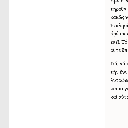
Ἅμα δέν
τηροῦν 
κακῶς ν
Ἐκκλησί
ἀρέσουν
ἐκεῖ. Τ
οὔτε ὅπ
Γιά, νά
τήν ἔνν
λυτρώνε
καί πηγ
καί αὐτ