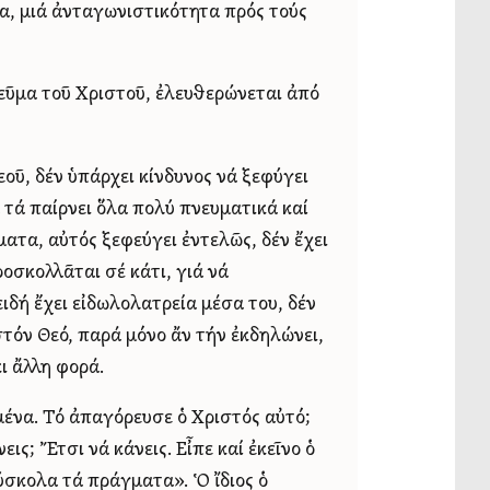
ια, μιά ἀνταγωνιστικότητα πρός τούς
πνεῦμα τοῦ Χριστοῦ, ἐλευθερώνεται ἀπό
εοῦ, δέν ὑπάρχει κίνδυνος νά ξεφύγει
α τά παίρνει ὅλα πολύ πνευματικά καί
ματα, αὐτός ξεφεύγει ἐντελῶς, δέν ἔχει
οσκολλᾶται σέ κάτι, γιά νά
ιδή ἔχει εἰδωλολατρεία μέσα του, δέν
στόν Θεό, παρά μόνο ἄν τήν ἐκδηλώνει,
ι ἄλλη φορά.
μένα. Τό ἀπαγόρευσε ὁ Χριστός αὐτό;
εις; Ἔτσι νά κάνεις. Εἶπε καί ἐκεῖνο ὁ
 δύσκολα τά πράγματα». Ὁ ἴδιος ὁ