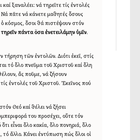
 καί ξαναλέει: νά τηρεῖτε τίς ἐντολές
: Νά πᾶτε νά κάνετε μαθητές ὅσους
 ὁ κόσμος, ὅσοι θά πιστέψουν στόν
 τηρεῖν πάντα ὅσα ἐνετειλάμην ὑμῖν
.
 τήρηση τῶν ἐντολῶν. Διότι ἐκεῖ, στίς
εται τό ὅλο πνεῦμα τοῦ Χριστοῦ καί ὅλη
έλουν, ἄς ποῦμε, νά ζήσουν
 τίς ἐντολές τοῦ Χριστοῦ. Ἐκεῖνος πού
στόν Θεό καί θέλει νά ζήσει
υμπεριφορά του προσέχει, οὔτε τόν
ὅτι εἶναι ὅλο κακία, ὅλο πονηριά, ὅλο
, τό ἄλλο. Κάνει ἐντύπωση πώς ὅλοι οἱ