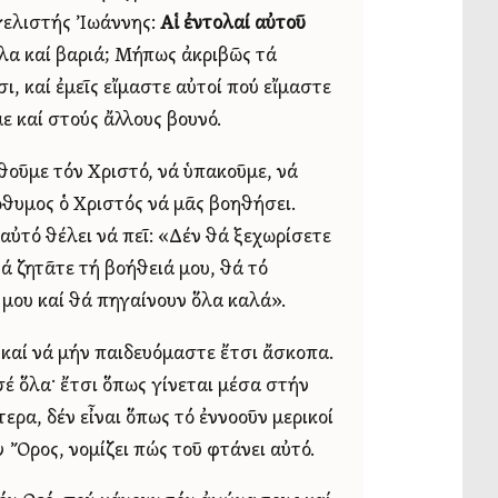
αγγελιστής Ἰωάννης:
Αἱ ἐντολαί αὐτοῦ
ολα καί βαριά; Μήπως ἀκριβῶς τά
ι, καί ἐμεῖς εἴμαστε αὐτοί πού εἴμαστε
ε καί στούς ἄλλους βουνό.
θοῦμε τόν Χριστό, νά ὑπακοῦμε, νά
ρόθυμος ὁ Χριστός νά μᾶς βοηθήσει.
 αὐτό θέλει νά πεῖ: «Δέν θά ξεχωρίσετε
θά ζητᾶτε τή βοήθειά μου, θά τό
 μου καί θά πηγαίνουν ὅλα καλά».
 καί νά μήν παιδευόμαστε ἔτσι ἄσκοπα.
έ ὅλα· ἔτσι ὅπως γίνεται μέσα στήν
ρα, δέν εἶναι ὅπως τό ἐννοοῦν μερικοί
 Ὄρος, νομίζει πώς τοῦ φτάνει αὐτό.