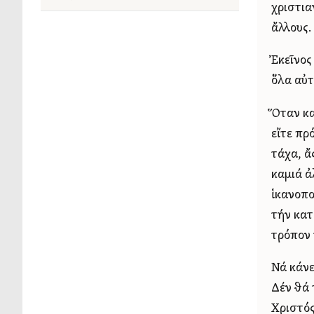
χριστια
ἄλλους.
Ἐκεῖνος
ὅλα αὐτ
Ὅταν κα
εἴτε πρ
τάχα, ἄ
καμιά ἀ
ἱκανοπο
τήν κατ
τρόπον 
Νά κάνε
Δέν θά τ
Χριστός