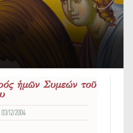
τρός ἡμῶν Συμεών τοῦ
υ
03/12/2004