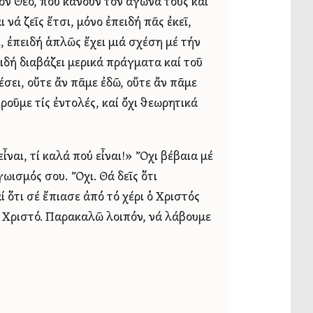
τόν Θεό, πού κάνουν τόν ἀγώνα τους καί
νά ζεῖς ἔτσι, μόνο ἐπειδή πᾶς ἐκεῖ,
ι, ἐπειδή ἁπλῶς ἔχει μιά σχέση μέ τήν
ιδή διαβάζει μερικά πράγματα καί τοῦ
ρέσει, οὔτε ἄν πᾶμε ἐδῶ, οὔτε ἄν πᾶμε
ηροῦμε τίς ἐντολές, καί ὄχι θεωρητικά
ἶναι, τί καλά πού εἶναι!» Ὄχι βέβαια μέ
γωισμός σου. Ὄχι. Θά δεῖς ὅτι
 ὅτι σέ ἔπιασε ἀπό τό χέρι ὁ Χριστός
όν Χριστό. Παρακαλῶ λοιπόν, νά λάβουμε