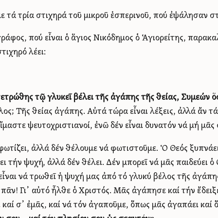
ε τά τρία στιχηρά τοῦ μικροῦ ἑσπερινοῦ, πού ἐψάλησαν σ
ράφος, πού εἶναι ὁ ἅγιος Νικόδημος ὁ Ἁγιορείτης, παρακ
τιχηρό λέει:
ετρώθης τῷ γλυκεῖ βέλει τῆς ἀγάπης τῆς θείας, Συμεών ὅ
λος; Τῆς θείας ἀγάπης. Αὐτά τώρα εἶναι λέξεις, ἀλλά ἄν τ
εἴμαστε ψευτοχριστιανοί, ἐνῶ δέν εἶναι δυνατόν νά μή μᾶς
φωτίζει, ἀλλά δέν θέλουμε νά φωτιστοῦμε. Ὁ Θεός ξυπνάει
ει τήν ψυχή, ἀλλά δέν θέλει. Δέν μπορεῖ νά μᾶς παιδεύει ὁ 
εἶναι νά τρωθεῖ ἡ ψυχή μας ἀπό τό γλυκύ βέλος τῆς ἀγάπη
ό πᾶν! Γι᾿ αὐτό ἦλθε ὁ Χριστός. Μᾶς ἀγάπησε καί τήν ἔδει
 καί σ᾿ ἐμᾶς, καί νά τόν ἀγαποῦμε, ὅπως μᾶς ἀγαπάει καί ὅ