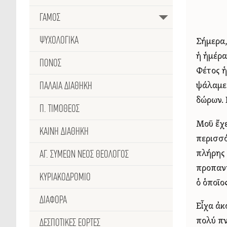
ΓΑΜΟΣ
ΨΥΧΟΛΟΓΙΚΑ
Σήμερα,
ἡ ἡμέρα
ΠΟΝΟΣ
Φέτος ἡ
ΠΑΛΑΙΑ ΔΙΑΘΗΚΗ
ψάλαμε 
δώρων. 
Π. ΤΙΜΟΘΕΟΣ
Μοῦ ἔχε
ΚΑΙΝΗ ΔΙΑΘΗΚΗ
περισσό
ΑΓ. ΣΥΜΕΩΝ ΝΈΟΣ ΘΕΟΛΟΓΟΣ
πλήρης 
προπαντ
ΚΥΡΙΑΚΟΔΡΟΜΙΟ
ὁ ὁποῖο
ΔΙΑΦΟΡΑ
Εἶχα ἀκ
ΔΕΣΠΟΤΙΚΕΣ ΕΟΡΤΕΣ
πολύ πν