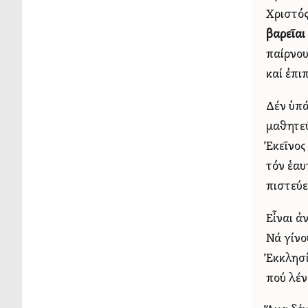
Χριστός
βαρεῖαι 
παίρνου
καί ἐπι
Δέν ὑπά
μαθητεύ
Ἐκεῖνος
τόν ἑαυ
πιστεύε
Εἶναι ἀ
Νά γίνο
Ἐκκλησί
πού λέν