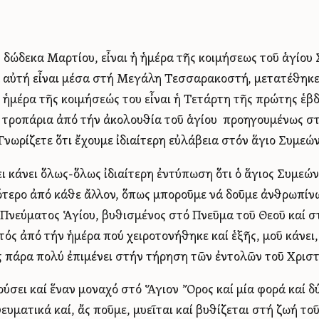
 δώδεκα Μαρτίου, εἶναι ἡ ἡμέρα τῆς κοιμήσεως τοῦ ἁγίου
 αὐτή εἶναι μέσα στή Μεγάλη Τεσσαρακοστή, μετατέθηκε
 ἡμέρα τῆς κοιμήσεώς του εἶναι ἡ Τετάρτη τῆς πρώτης ἑβδ
τροπάρια ἀπό τήν ἀκολουθία τοῦ ἁγίου προηγουμένως σ
Γνωρίζετε ὅτι ἔχουμε ἰδιαίτερη εὐλάβεια στόν ἅγιο Συμεών
ι κάνει ὅλως-ὅλως ἰδιαίτερη ἐντύπωση ὅτι ὁ ἅγιος Συμεών
τερο ἀπό κάθε ἄλλον, ὅπως μποροῦμε νά δοῦμε ἀνθρωπίνως
Πνεύματος Ἁγίου, βυθισμένος στό Πνεῦμα τοῦ Θεοῦ καί σ
ός ἀπό τήν ἡμέρα πού χειροτονήθηκε καί ἑξῆς, μοῦ κάνει, 
ς πάρα πολύ ἐπιμένει στήν τήρηση τῶν ἐντολῶν τοῦ Χριστ
ούσει καί ἕναν μοναχό στό Ἅγιον Ὄρος καί μία φορά καί δύ
ευματικά καί, ἄς ποῦμε, μυεῖται καί βυθίζεται στή ζωή το