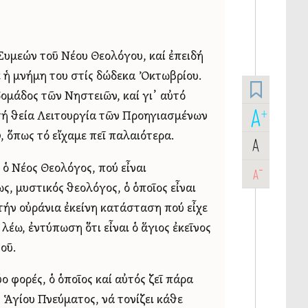
 Συμεών τοῦ Νέου Θεολόγου, καί ἐπειδή
 ἡ μνήμη του στίς δώδεκα Ὀκτωβρίου.
ομάδος τῶν Νηστειῶν, καί γι᾿ αὐτό
A
+
τή θεία Λειτουργία τῶν Προηγιασμένων
, ὅπως τό εἴχαμε πεῖ παλαιότερα.
A
-
 ὁ Νέος Θεολόγος, πού εἶναι
A
, μυστικός θεολόγος, ὁ ὁποῖος εἶναι
τήν οὐράνια ἐκείνη κατάσταση πού εἶχε
λέω, ἐντύπωση ὅτι εἶναι ὁ ἅγιος ἐκεῖνος
οῦ.
ο φορές, ὁ ὁποῖος καί αὐτός ζεῖ πάρα
ῦ Ἁγίου Πνεύματος, νά τονίζει κάθε