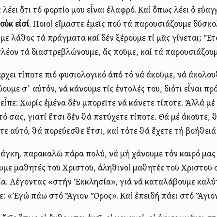
 λέει ὅτι τό φορτίο μου εἶναι ἐλαφρό. Καί ὅπως λέει ὁ εὐ
οὐκ εἰσί
. Ποιοί εἴμαστε ἐμεῖς πού τά παρουσιάζουμε δύσκ
με λάθος τά πράγματα καί δέν ξέρουμε τί μᾶς γίνεται; Ἔτσ
πλέον τά διαστρεβλώνουμε, ἄς ποῦμε, καί τά παρουσιάζουμ
ρχει τίποτε πιό φυσιολογικό ἀπό τό νά ἀκοῦμε, νά ἀκολου
ουμε σ᾿ αὐτόν, νά κάνουμε τίς ἐντολές του, διότι εἶναι π
 εἶπε: Χωρίς ἐμένα δέν μπορεῖτε νά κάνετε τίποτε. Ἀλλά μέ
τό σας, γιατί ἔτσι δέν θά πετύχετε τίποτε. Θά μέ ἀκοῦτε, 
τε αὐτό, θά πορεύεσθε ἔτσι, καί τότε θά ἔχετε τή βοήθειά
νάγκη, παρακαλῶ πάρα πολύ, νά μή χάνουμε τόν καιρό μας
υμε μαθητές τοῦ Χριστοῦ, ἀληθινοί μαθητές τοῦ Χριστοῦ σ
α. Λέγοντας «στήν Ἐκκλησία», γιά νά καταλάβουμε καλύτε
ε: «Ἐγώ πάω στό Ἅγιον Ὄρος». Καί ἐπειδή πάει στό Ἅγιον