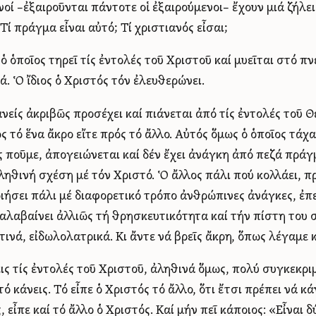
νοί –ἐξαιροῦνται πάντοτε οἱ ἐξαιρούμενοι– ἔχουν μιά ζήλε
 Τί πράγμα εἶναι αὐτό; Τί χριστιανός εἶσαι;
 ὁ ὁποῖος τηρεῖ τίς ἐντολές τοῦ Χριστοῦ καί μυεῖται στό 
ά. Ὁ ἴδιος ὁ Χριστός τόν ἐλευθερώνει.
νείς ἀκριβῶς προσέχει καί πιάνεται ἀπό τίς ἐντολές τοῦ Θ
ός τό ἕνα ἄκρο εἴτε πρός τό ἄλλο. Αὐτός ὅμως ὁ ὁποῖος τάχ
ς ποῦμε, ἀπογειώνεται καί δέν ἔχει ἀνάγκη ἀπό πεζά πράγ
ληθινή σχέση μέ τόν Χριστό. Ὁ ἄλλος πάλι πού κολλάει, πρ
ιήσει πάλι μέ διαφορετικό τρόπο ἀνθρώπινες ἀνάγκες, ἐπε
αλαβαίνει ἀλλιῶς τή θρησκευτικότητα καί τήν πίστη του 
τινά, εἰδωλολατρικά. Κι ἄντε νά βρεῖς ἄκρη, ὅπως λέγαμε κ
ις τίς ἐντολές τοῦ Χριστοῦ, ἀληθινά ὅμως, πολύ συγκεκρι
ό κάνεις. Τό εἶπε ὁ Χριστός τό ἄλλο, ὅτι ἔτσι πρέπει νά κάν
, εἶπε καί τό ἄλλο ὁ Χριστός. Καί μήν πεῖ κάποιος: «Εἶναι