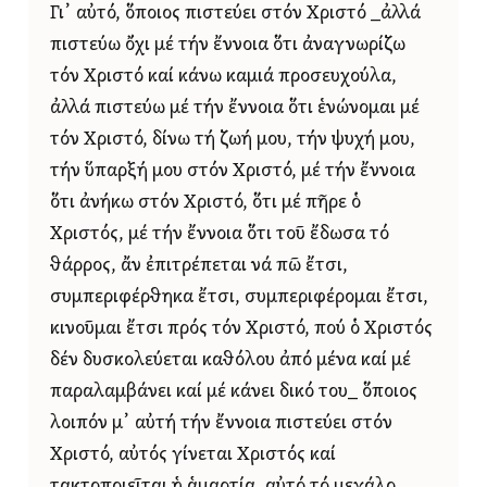
Γι᾿ αὐτό, ὅποιος πιστεύει στόν Χριστό _ἀλλά
πιστεύω ὄχι μέ τήν ἔννοια ὅτι ἀναγνωρίζω
τόν Χριστό καί κάνω καμιά προσευχούλα,
ἀλλά πιστεύω μέ τήν ἔννοια ὅτι ἑνώνομαι μέ
τόν Χριστό, δίνω τή ζωή μου, τήν ψυχή μου,
τήν ὕπαρξή μου στόν Χριστό, μέ τήν ἔννοια
ὅτι ἀνήκω στόν Χριστό, ὅτι μέ πῆρε ὁ
Χριστός, μέ τήν ἔννοια ὅτι τοῦ ἔδωσα τό
θάρρος, ἄν ἐπιτρέπεται νά πῶ ἔτσι,
συμπεριφέρθηκα ἔτσι, συμπεριφέρομαι ἔτσι,
κινοῦμαι ἔτσι πρός τόν Χριστό, πού ὁ Χριστός
δέν δυσκολεύεται καθόλου ἀπό μένα καί μέ
παραλαμβάνει καί μέ κάνει δικό του_ ὅποιος
λοιπόν μ᾿ αὐτή τήν ἔννοια πιστεύει στόν
Χριστό, αὐτός γίνεται Χριστός καί
τακτοποιεῖται ἡ ἁμαρτία, αὐτό τό μεγάλο