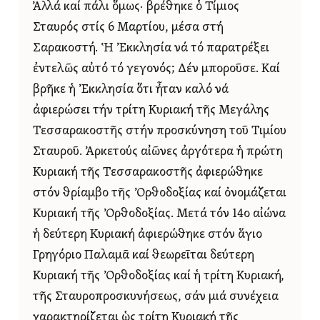
Ἀλλά καί πάλι ὅμως· βρέθηκε ὁ Τίμιος
Σταυρός στίς 6 Μαρτίου, μέσα στή
Σαρακοστή. Ἡ Ἐκκλησία νά τό παρατρέξει
ἐντελῶς αὐτό τό γεγονός; Δέν μποροῦσε. Καί
βρῆκε ἡ Ἐκκλησία ὅτι ἦταν καλό νά
ἀφιερώσει τήν τρίτη Κυριακή τῆς Μεγάλης
Τεσσαρακοστῆς στήν προσκύνηση τοῦ Τιμίου
Σταυροῦ. Ἀρκετούς αἰῶνες ἀργότερα ἡ πρώτη
Κυριακή τῆς Τεσσαρακοστῆς ἀφιερώθηκε
στόν θρίαμβο τῆς Ὀρθοδοξίας καί ὀνομάζεται
Κυριακή τῆς Ὀρθοδοξίας. Μετά τόν 14ο αἰώνα
ἡ δεύτερη Κυριακή ἀφιερώθηκε στόν ἅγιο
Γρηγόριο Παλαμᾶ καί θεωρεῖται δεύτερη
Κυριακή τῆς Ὀρθοδοξίας καί ἡ τρίτη Κυριακή,
τῆς Σταυροπροσκυνήσεως, σάν μιά συνέχεια
χαρακτηρίζεται ὡς τρίτη Κυριακή τῆς