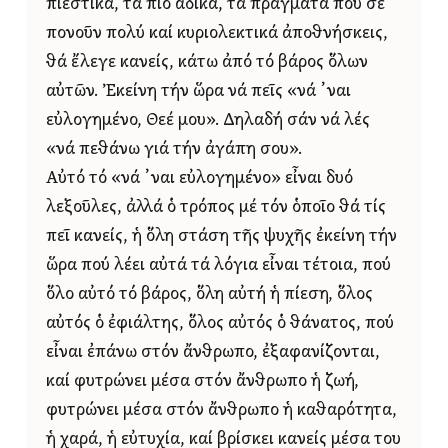
πιεστικά, τά πιό ἄδικα, τά πράγματα πού σέ
πονοῦν πολύ καί κυριολεκτικά ἀποθνήσκεις,
θά ἔλεγε κανείς, κάτω ἀπό τό βάρος ὅλων
αὐτῶν. Ἐκείνη τήν ὥρα νά πεῖς «νά ᾿ναι
εὐλογημένο, Θεέ μου». Δηλαδή σάν νά λές
«νά πεθάνω γιά τήν ἀγάπη σου».
Αὐτό τό «νά ᾿ναι εὐλογημένο» εἶναι δυό
λεξοῦλες, ἀλλά ὁ τρόπος μέ τόν ὁποῖο θά τίς
πεῖ κανείς, ἡ ὅλη στάση τῆς ψυχῆς ἐκείνη τήν
ὥρα πού λέει αὐτά τά λόγια εἶναι τέτοια, πού
ὅλο αὐτό τό βάρος, ὅλη αὐτή ἡ πίεση, ὅλος
αὐτός ὁ ἐφιάλτης, ὅλος αὐτός ὁ θάνατος, πού
εἶναι ἐπάνω στόν ἄνθρωπο, ἐξαφανίζονται,
καί φυτρώνει μέσα στόν ἄνθρωπο ἡ ζωή,
φυτρώνει μέσα στόν ἄνθρωπο ἡ καθαρότητα,
ἡ χαρά, ἡ εὐτυχία, καί βρίσκει κανείς μέσα του