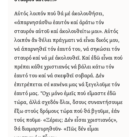
Αὐτός λοιπόν πού θά μέ ἀκολουθήσει,
«ἀπαρνησάσθω ἑαυτόν καί ἀράτω τόν
σταυρόν αὐτοῦ καί ἀκολουθείτω μοι». Αὐτός
λοιπόν ἄν θέλει πράγματι νά εἶναι δικός μου,
νά ἀπαρνηθεῖ τόν ἑαυτό του, νά σηκώσει τόν
σταυρό καί νά μέ ἀκολουθεῖ. Καί ἐδῶ εἶναι πού
πρέπει κάθε χριστιανός νά βάλει κάτω τόν
ἑαυτό του καί νά σκεφθεῖ σοβαρά. Δέν
ἐπιτρέπεται σέ κανένα μας νά ξεγελοῦμε τόν
ἑαυτό μας. Ὄχι μόνο ἐμεῖς πού εἴμαστε ἐδῶ
τώρα, ἀλλά σχεδόν ὅλοι, ὅσους συναντήσουμε
ἔξω στούς δρόμους τώρα πού θά βγοῦμε, ἐάν
τούς ποῦμε· «Ξέρεις; Δέν εἶσαι χριστιανός»,
θά διαμαρτυρηθοῦν· «Πῶς δέν εἶμαι