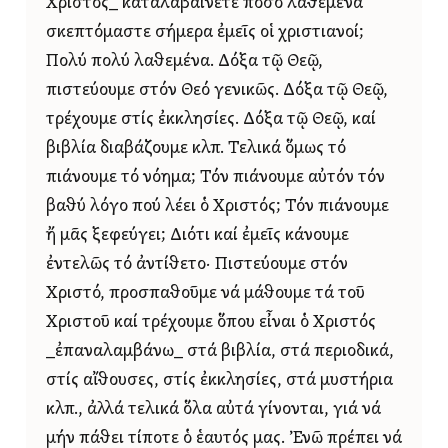
Χριστός_ καταλαβαίνετε πόσο λαθεμένα
σκεπτόμαστε σήμερα ἐμεῖς οἱ χριστιανοί;
Πολύ πολύ λαθεμένα. Δόξα τῷ Θεῷ,
πιστεύουμε στόν Θεό γενικῶς. Δόξα τῷ Θεῷ,
τρέχουμε στίς ἐκκλησίες. Δόξα τῷ Θεῷ, καί
βιβλία διαβάζουμε κλπ. Τελικά ὅμως τό
πιάνουμε τό νόημα; Τόν πιάνουμε αὐτόν τόν
βαθύ λόγο πού λέει ὁ Χριστός; Τόν πιάνουμε
ἤ μᾶς ξεφεύγει; Διότι καί ἐμεῖς κάνουμε
ἐντελῶς τό ἀντίθετο· Πιστεύουμε στόν
Χριστό, προσπαθοῦμε νά μάθουμε τά τοῦ
Χριστοῦ καί τρέχουμε ὅπου εἶναι ὁ Χριστός
_ἐπαναλαμβάνω_ στά βιβλία, στά περιοδικά,
στίς αἴθουσες, στίς ἐκκλησίες, στά μυστήρια
κλπ., ἀλλά τελικά ὅλα αὐτά γίνονται, γιά νά
μήν πάθει τίποτε ὁ ἑαυτός μας. Ἐνῶ πρέπει νά