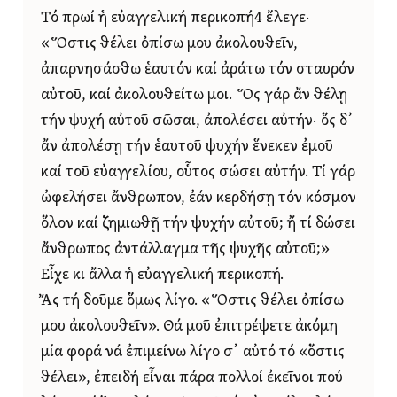
Τό πρωί ἡ εὐαγγελική περικοπή4 ἔλεγε·
«Ὅστις θέλει ὀπίσω μου ἀκολουθεῖν,
ἀπαρνησάσθω ἑαυτόν καί ἀράτω τόν σταυρόν
αὐτοῦ, καί ἀκολουθείτω μοι. Ὅς γάρ ἄν θέλῃ
τήν ψυχή αὐτοῦ σῶσαι, ἀπολέσει αὐτήν· ὅς δ᾿
ἄν ἀπολέσῃ τήν ἑαυτοῦ ψυχήν ἕνεκεν ἐμοῦ
καί τοῦ εὐαγγελίου, οὗτος σώσει αὐτήν. Τί γάρ
ὠφελήσει ἄνθρωπον, ἐάν κερδήσῃ τόν κόσμον
ὅλον καί ζημιωθῇ τήν ψυχήν αὐτοῦ; ἤ τί δώσει
ἄνθρωπος ἀντάλλαγμα τῆς ψυχῆς αὐτοῦ;»
Εἶχε κι ἄλλα ἡ εὐαγγελική περικοπή.
Ἄς τή δοῦμε ὅμως λίγο. «Ὅστις θέλει ὀπίσω
μου ἀκολουθεῖν». Θά μοῦ ἐπιτρέψετε ἀκόμη
μία φορά νά ἐπιμείνω λίγο σ᾿ αὐτό τό «ὅστις
θέλει», ἐπειδή εἶναι πάρα πολλοί ἐκεῖνοι πού