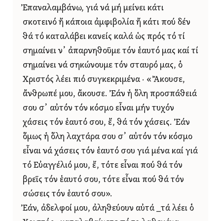
Ἐπαναλαμβάνω, γιά νά μή μείνει κάτι
σκοτεινό ἤ κάποια ἀμφιβολία ἤ κάτι πού δέν
θά τό καταλάβει κανείς καλά ὡς πρός τό τί
σημαίνει ν᾿ ἀπαρνηθοῦμε τόν ἑαυτό μας καί τί
σημαίνει νά σηκώνουμε τόν σταυρό μας, ὁ
Χριστός λέει πιό συγκεκριμένα · «Ἄκουσε,
ἄνθρωπέ μου, ἄκουσε. Ἐάν ἡ ὅλη προσπάθειά
σου σ᾿ αὐτόν τόν κόσμο εἶναι μήν τυχόν
χάσεις τόν ἑαυτό σου, ἔ, θά τόν χάσεις. Ἐάν
ὅμως ἡ ὅλη λαχτάρα σου σ᾿ αὐτόν τόν κόσμο
εἶναι νά χάσεις τόν ἑαυτό σου γιά μένα καί γιά
τό Εὐαγγέλιό μου, ἔ, τότε εἶναι πού θά τόν
βρεῖς τόν ἑαυτό σου, τότε εἶναι πού θά τόν
σώσεις τόν ἑαυτό σου».
Ἐάν, ἀδελφοί μου, ἀληθεύουν αὐτά _τά λέει ὁ