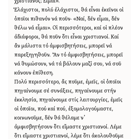
χριστιανός; Εἶμαι».
Ἐλάχιστοι, πολύ ἐλάχιστοι, θά εἶναι ἐκεῖνοι οἱ
ὁποῖοι πιθανόν νά ποῦν· «Ναί, δέν εἶμαι, δέν
θέλω νά εἶμαι». Οἱ περισσότεροι, καί οἱ πλέον
ἀδιάφοροι, θά ποῦν ὅτι εἶναι χριστιανοί. Καί
ἄν μάλιστα τό ἀμφισβητήσεις, μπορεῖ νά
παρεξηγηθοῦν. Ἄν τό ἀμφισβητήσεις, μπορεῖ
νά θυμώσουν, νά τά βάλουν μαζί σου, νά σοῦ
κάνουν ἐπίθεση.
Πολύ περισσότερο, ἄς ποῦμε, ἐμεῖς, οἱ ὁποῖοι
πηγαίνουμε σέ συνάξεις, πηγαίνουμε στήν
ἐκκλησία, πηγαίνουμε στίς λειτουργίες, ἐμεῖς
οἱ ὁποῖοι, πού καί πού, ἐξομολογούμαστε,
κοινωνοῦμε, δέν θά θέλαμε ν᾿
ἀμφισβητήσουν ὅτι εἴμαστε χριστιανοί. Λέμε
ὅτι εἴμαστε χριστιανοί, λέμε ὅτι ἀκολουθοῦμε