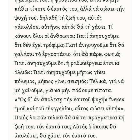
ἡ μέριμνά του, ἡ φροντίδα του, εἶναι νά μήν
πάθει τίποτε ὁ ἑαυτός του, ἀλλά νά σώσει τήν
ψυχή του, δηλαδή τή ζωή του, αὐτός
«ἀπολέσει αὐτήν», αὐτός θά τή χάσει. Τί
κάνουν ὅλοι οἱ ἄνθρωποι; Γιατί ἀνησυχοῦμε
ὅτι δέν ἔχει τρόφιμα; Γιατί ἀνησυχοῦμε ὅτι θά
χαλάσει τό ἐργοστάσιο, ὅτι θά πάρει φωτιά;
Γιατί ἀνησυχοῦμε ὅτι ἡ ραδιενέργεια ἔτσι κι
ἀλλιῶς; Γιατί ἀνησυχοῦμε μήπως γίνει
πόλεμος, μήπως γίνει σεισμός; Τελικά, γιά νά
μή χαθοῦμε, γιά νά μήν πάθουμε τίποτα.
«Ὅς δ᾿ ἄν ἀπολέσῃ τήν ἑαυτοῦ ψυχήν ἕνεκεν
ἐμοῦ καί τοῦ εὐαγγελίου, οὗτος σώσει αὐτήν».
Ποιός λοιπόν τελικά θά σώσει πραγματικά τή
ζωή του, τόν ἑαυτό του; Αὐτός ὁ ὁποῖος θά
ἀπολέσει, θά χάσει τόν ἑαυτό του.