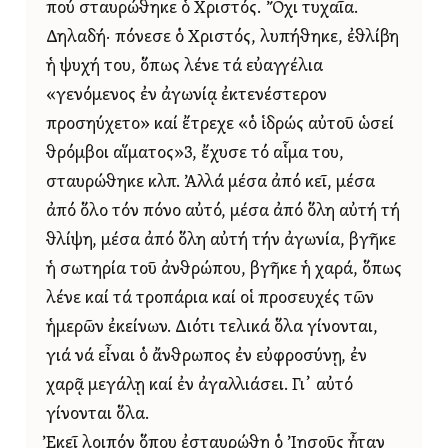
πού σταυρώθηκε ὁ Χριστός. Ὄχι τυχαῖα.
Δηλαδή· πόνεσε ὁ Χριστός, λυπήθηκε, ἐθλίβη
ἡ ψυχή του, ὅπως λένε τά εὐαγγέλια
«γενόμενος ἐν ἀγωνίᾳ ἐκτενέστερον
προσηύχετο» καί ἔτρεχε «ὁ ἱδρώς αὐτοῦ ὡσεί
θρόμβοι αἵματος»3, ἔχυσε τό αἷμα του,
σταυρώθηκε κλπ. Ἀλλά μέσα ἀπό κεῖ, μέσα
ἀπό ὅλο τόν πόνο αὐτό, μέσα ἀπό ὅλη αὐτή τή
θλίψη, μέσα ἀπό ὅλη αὐτή τήν ἀγωνία, βγῆκε
ἡ σωτηρία τοῦ ἀνθρώπου, βγῆκε ἡ χαρά, ὅπως
λένε καί τά τροπάρια καί οἱ προσευχές τῶν
ἡμερῶν ἐκείνων. Διότι τελικά ὅλα γίνονται,
γιά νά εἶναι ὁ ἄνθρωπος ἐν εὐφροσύνῃ, ἐν
χαρᾷ μεγάλῃ καί ἐν ἀγαλλιάσει. Γι᾿ αὐτό
γίνονται ὅλα.
Ἐκεῖ λοιπόν ὅπου ἐσταυρώθη ὁ Ἰησοῦς ἦταν