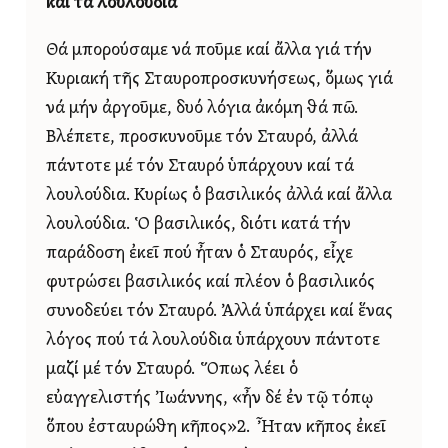
καί τά λουλούδια
Θά μπορούσαμε νά ποῦμε καί ἄλλα γιά τήν
Κυριακή τῆς Σταυροπροσκυνήσεως, ὅμως γιά
νά μήν ἀργοῦμε, δυό λόγια ἀκόμη θά πῶ.
Βλέπετε, προσκυνοῦμε τόν Σταυρό, ἀλλά
πάντοτε μέ τόν Σταυρό ὑπάρχουν καί τά
λουλούδια. Κυρίως ὁ βασιλικός ἀλλά καί ἄλλα
λουλούδια. Ὁ βασιλικός, διότι κατά τήν
παράδοση ἐκεῖ πού ἦταν ὁ Σταυρός, εἶχε
φυτρώσει βασιλικός καί πλέον ὁ βασιλικός
συνοδεύει τόν Σταυρό. Ἀλλά ὑπάρχει καί ἕνας
λόγος πού τά λουλούδια ὑπάρχουν πάντοτε
μαζί μέ τόν Σταυρό. Ὅπως λέει ὁ
εὐαγγελιστής Ἰωάννης, «ἦν δέ ἐν τῷ τόπῳ
ὅπου ἐσταυρώθη κῆπος»2. Ἦταν κῆπος ἐκεῖ