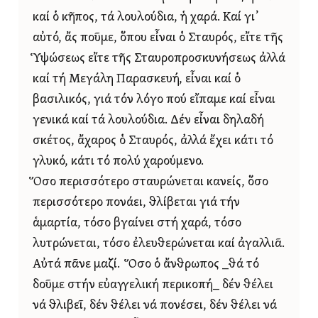
καί ὁ κῆπος, τά λουλούδια, ἡ χαρά. Καί γι᾿
αὐτό, ἄς ποῦμε, ὅπου εἶναι ὁ Σταυρός, εἴτε τῆς
Ὑψώσεως εἴτε τῆς Σταυροπροσκυνήσεως ἀλλά
καί τή Μεγάλη Παρασκευή, εἶναι καί ὁ
βασιλικός, γιά τόν λόγο πού εἴπαμε καί εἶναι
γενικά καί τά λουλούδια. Δέν εἶναι δηλαδή
σκέτος, ἄχαρος ὁ Σταυρός, ἀλλά ἔχει κάτι τό
γλυκό, κάτι τό πολύ χαρούμενο.
Ὅσο περισσότερο σταυρώνεται κανείς, ὅσο
περισσότερο πονάει, θλίβεται γιά τήν
ἁμαρτία, τόσο βγαίνει στή χαρά, τόσο
λυτρώνεται, τόσο ἐλευθερώνεται καί ἀγαλλιᾶ.
Αὐτά πᾶνε μαζί. Ὅσο ὁ ἄνθρωπος _θά τό
δοῦμε στήν εὐαγγελική περικοπή_ δέν θέλει
νά θλιβεῖ, δέν θέλει νά πονέσει, δέν θέλει νά