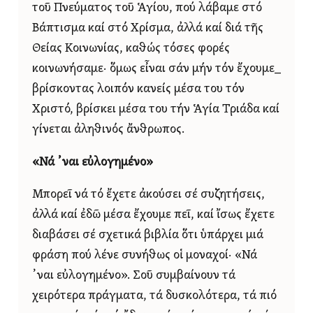
τοῦ Πνεύματος τοῦ Ἁγίου, πού λάβαμε στό
Βάπτισμα καί στό Χρίσμα, ἀλλά καί διά τῆς
Θείας Κοινωνίας, καθώς τόσες φορές
κοινωνήσαμε· ὅμως εἶναι σάν μήν τόν ἔχουμε_
βρίσκοντας λοιπόν κανείς μέσα του τόν
Χριστό, βρίσκει μέσα του τήν Ἁγία Τριάδα καί
γίνεται ἀληθινός ἄνθρωπος.
«Νά ᾿ναι εὐλογημένο»
Μπορεῖ νά τό ἔχετε ἀκούσει σέ συζητήσεις,
ἀλλά καί ἐδῶ μέσα ἔχουμε πεῖ, καί ἴσως ἔχετε
διαβάσει σέ σχετικά βιβλία ὅτι ὑπάρχει μιά
φράση πού λένε συνήθως οἱ μοναχοί· «Νά
᾿ναι εὐλογημένο». Σοῦ συμβαίνουν τά
χειρότερα πράγματα, τά δυσκολότερα, τά πιό