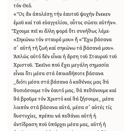
τόν Θεό.
«Ὅς ἄν ἀπολέσῃ τήν ἑαυτοῦ ψυχήν ἕνεκεν
ἐμοῦ καί τοῦ εὐαγγελίου, οὗτος σώσει αὐτήν».
Ἔχουμε πεῖ κι ἄλλη φορά ὅτι συνήθως λέμε·
«Σηκώνω τόν σταυρό μου» ἤ «Ἔχω βάσανα
σ᾿ αὐτή τή ζωή καί σηκώνω τά βάσανά μου».
Ἁπλῶς αὐτό δέν εἶναι ἡ ἄρση τοῦ Σταυροῦ τοῦ
Χριστοῦ. Ἐκεῖνο πού ἔχει μεγάλη σημασία
εἶναι ὅτι μέσα στά ὁποιαδήποτε βάσανα
_διότι μέσα στά βάσανα ὁ καθένας μας θά
θυσιάσουμε τόν ἑαυτό μας, θά πεθάνουμε καί
θά βροῦμε τόν Χριστό καί θά ζήσουμε_ μέσα
λοιπόν στά βάσανα αὐτά, μέσα σ᾿ αὐτές τίς
δυστυχίες, πρέπει νά πεθάνει αὐτή ἡ
ἀντίδραση πού ὑπάρχει μέσα μας, αὐτή ἡ