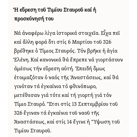
Ἡ εὕρεση τοῦ Τιμίου Σταυροῦ καί ἡ
προσκύνησή του
Νά ἀναφέρω λίγα ἱστορικά στοιχεῖα. Εἶχα πεῖ
καί ἄλλη φορά ὅτι στίς 6 Μαρτίου τοῦ 326
βρέθηκε ὁ Τίμιος Σταυρός. Τόν βρῆκε ἡ ἁγία
Ἑλένη. Καί κανονικά θά ἔπρεπε νά γιορτάσουν
ἀμέσως τήν εὕρεση αὐτή. Ἐπειδή ὅμως
ἑτοιμαζόταν ὁ ναός τῆς Ἀναστάσεως, καί θά
γινόταν τά ἐγκαίνια τό φθινόπωρο,
μετέθεσαν γιά τότε καί τή γιορτή γιά τόν
Τίμιο Σταυρό. Ἔτσι στίς 13 Σεπτεμβρίου τοῦ
326 ἔγιναν τά ἐγκαίνια τοῦ ναοῦ τῆς
Ἀναστάσεως, καί στίς 14 ἔγινε ἡ Ὕψωση τοῦ
Τιμίου Σταυροῦ.