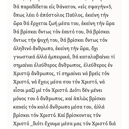
θά παραδίδεται εἰς θάνατον, «εἰς σφαγήν»5,
ὅπως λέει ὁ ἀπόστολος Παῦλος, ἐκείνη τήν
ὥρα θά ἔρχεται ζωή μέσα του, ἐκείνη τήν ὥρα
θά βρίσκει ὄντως τόν ἑαυτό του, θά βρίσκει
ὄντως τήν ψυχή του, θά βρίσκει ὄντως τόν
ἀληθινό ἄνθρωπο, ἐκείνη τήν ὥρα, ὄχι
γνωστικά ἀλλά ἐμπειρικά, θά καταλαβαίνει τί
σημαίνει ἐλεύθερος ἄνθρωπος, ἐλεύθερος ἐν
Χριστῷ ἄνθρωπος, τί σημαίνει νά βρεῖς τόν
Χριστό, νά ἔχεις μέσα σου τόν Χριστό, νά
εἶσαι μαζί μέ τόν Χριστό. Διότι δέν μένει
μόνος του ὁ ἄνθρωπος, καί ἁπλῶς βρίσκει
κανείς τόν καλό ἄνθρωπο μέσα του, ἀλλά
βρίσκει τόν Χριστό. Καί βρίσκοντας τόν
Χριστό _διότι ἔχουμε μέσα μας τόν Χριστό διά