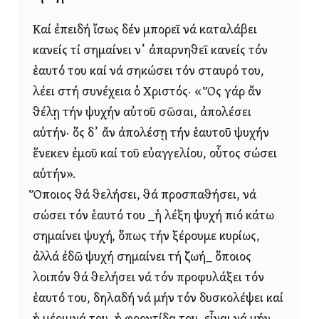
Καί ἐπειδή ἴσως δέν μπορεῖ νά καταλάβει
κανείς τί σημαίνει ν᾿ ἀπαρνηθεῖ κανείς τόν
ἑαυτό του καί νά σηκώσει τόν σταυρό του,
λέει στή συνέχεια ὁ Χριστός· «Ὅς γάρ ἄν
θέλῃ τήν ψυχήν αὐτοῦ σῶσαι, ἀπολέσει
αὐτήν· ὅς δ᾿ ἄν ἀπολέσῃ τήν ἑαυτοῦ ψυχήν
ἕνεκεν ἐμοῦ καί τοῦ εὐαγγελίου, οὗτος σώσει
αὐτήν».
Ὅποιος θά θελήσει, θά προσπαθήσει, νά
σώσει τόν ἑαυτό του _ἡ λέξη ψυχή πιό κάτω
σημαίνει ψυχή, ὅπως τήν ξέρουμε κυρίως,
ἀλλά ἐδῶ ψυχή σημαίνει τή ζωή_ ὅποιος
λοιπόν θά θελήσει νά τόν προφυλάξει τόν
ἑαυτό του, δηλαδή νά μήν τόν δυσκολέψει καί