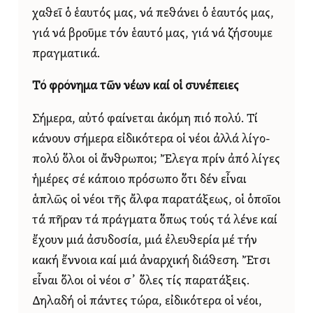
χαθεῖ ὁ ἑαυτός μας, νά πεθάνει ὁ ἑαυτός μας,
γιά νά βροῦμε τόν ἑαυτό μας, γιά νά ζήσουμε
πραγματικά.
Τό φρόνημα τῶν νέων καί οἱ συνέπειες
Σήμερα, αὐτό φαίνεται ἀκόμη πιό πολύ. Τί
κάνουν σήμερα εἰδικότερα οἱ νέοι ἀλλά λίγο-
πολύ ὅλοι οἱ ἄνθρωποι; Ἔλεγα πρίν ἀπό λίγες
ἡμέρες σέ κάποιο πρόσωπο ὅτι δέν εἶναι
ἁπλῶς οἱ νέοι τῆς ἄλφα παρατάξεως, οἱ ὁποῖοι
τά πῆραν τά πράγματα ὅπως τούς τά λένε καί
ἔχουν μιά ἀσυδοσία, μιά ἐλευθερία μέ τήν
κακή ἔννοια καί μιά ἀναρχική διάθεση. Ἔτσι
εἶναι ὅλοι οἱ νέοι σ᾿ ὅλες τίς παρατάξεις.
Δηλαδή οἱ πάντες τώρα, εἰδικότερα οἱ νέοι,