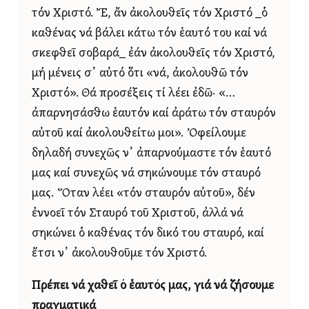
τόν Χριστό. Ἔ, ἄν ἀκολουθεῖς τόν Χριστό _ὁ
καθένας νά βάλει κάτω τόν ἑαυτό του καί νά
σκεφθεῖ σοβαρά_ ἐάν ἀκολουθεῖς τόν Χριστό,
μή μένεις σ᾿ αὐτό ὅτι «νά, ἀκολουθῶ τόν
Χριστό». Θά προσέξεις τί λέει ἐδῶ· «…
ἀπαρνησάσθω ἑαυτόν καί ἀράτω τόν σταυρόν
αὐτοῦ καί ἀκολουθείτω μοι». Ὀφείλουμε
δηλαδή συνεχῶς ν᾿ ἀπαρνούμαστε τόν ἑαυτό
μας καί συνεχῶς νά σηκώνουμε τόν σταυρό
μας. Ὅταν λέει «τόν σταυρόν αὐτοῦ», δέν
ἐννοεῖ τόν Σταυρό τοῦ Χριστοῦ, ἀλλά νά
σηκώνει ὁ καθένας τόν δικό του σταυρό, καί
ἔτσι ν᾿ ἀκολουθοῦμε τόν Χριστό.
Πρέπει νά χαθεῖ ὁ ἑαυτός μας, γιά νά ζήσουμε
πραγματικά