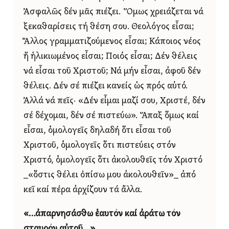
Ἀσφαλῶς δέν μᾶς πιέζει. Ὅμως χρειάζεται νά
ξεκαθαρίσεις τή θέση σου. Θεολόγος εἶσαι;
Ἄλλος γραμματιζούμενος εἶσαι; Κάποιος νέος
ἤ ἡλικιωμένος εἶσαι; Ποιός εἶσαι; Δέν θέλεις
νά εἶσαι τοῦ Χριστοῦ; Νά μήν εἶσαι, ἀφοῦ δέν
θέλεις. Δέν σέ πιέζει κανείς ὡς πρός αὐτό.
Ἀλλά νά πεῖς· «Δέν εἶμαι μαζί σου, Χριστέ, δέν
σέ δέχομαι, δέν σέ πιστεύω». Ἅπαξ ὅμως καί
εἶσαι, ὁμολογεῖς δηλαδή ὅτι εἶσαι τοῦ
Χριστοῦ, ὁμολογεῖς ὅτι πιστεύεις στόν
Χριστό, ὁμολογεῖς ὅτι ἀκολουθεῖς τόν Χριστό
_«ὅστις θέλει ὀπίσω μου ἀκολουθεῖν»_ ἀπό
κεῖ καί πέρα ἀρχίζουν τά ἄλλα.
«…ἀπαρνησάσθω ἑαυτόν καί ἀράτω τόν
σταυρόν αὐτοῦ…»