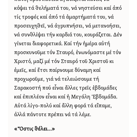
κόψει τά θελήματά του, νά νηστεύσει καί ἀπό
τίς τροφές καί ἀπό τά ἁμαρτήματά του, νά
προσευχηθεῖ, νά ἀγρυπνήσει, νά μετανοήσει,
νά συνθλίψει τήν καρδιά του, κουράζεται. Δέν
γίνεται διαφορετικά. Καί τήν ἡμέρα αὐτή
προσκυνοῦμε τόν Σταυρό, ἑνωνόμαστε μέ τόν
Χριστό, μαζί μέ τόν Σταυρό τοῦ Χριστοῦ κι
ἐμεῖς, καί ἔτσι παίρνουμε δύναμη καί
προχωροῦμε, γιά νά τελειώσουμε τή
Σαρακοστή πού εἶναι ἄλλες τρεῖς ἑβδομάδες
καί ἐπιπλέον εἶναι καί ἡ Μεγάλη Ἑβδομάδα.
Αὐτά λίγο-πολύ καί ἄλλη φορά τά εἴπαμε,
ἀλλά πάντοτε πρέπει νά τά λέμε.
«Ὅστις θέλει…»