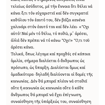
τελείως ἀσύδοτος, μέ τήν ἔννοια ὅτι θέλει νά
κάνει ὅ,τι τόν εὐχαριστεῖ καί δέν συγκρατεῖ
καθόλου τόν ἑαυτό του, δέν βάζει κανένα
χαλινάρι στόν ἑαυτό του καί δέν λέει· «Ὄχι
αὐτό! Ναί μέν τό θέλω, τό ποθῶ, μ᾿ ἀρέσει,
ἀλλά δέν πρέπει νά τό κάνω Ὄχι!» Ὅ,τι τοῦ
ἀρέσει κάνει.
Τελικά, ὅπως λέγαμε καί προχθές σέ κάποια
ὁμιλία, σήμερα διαλύεται ὁ ἄνθρωπος ὡς
πρόσωπο, ὡς ὕπαρξη. Διαλύεται ὅμως καί
ὁμαδικότερα· δηλαδή διαλύονται οἱ δομές τῆς
κοινωνίας. Δέν θά μπορεῖ πλέον νά σταθεῖ
οὔτε ἡ κοινωνία ὡς κοινωνία οὔτε ὁ κάθε
ἄνθρωπος θά μπορεῖ νά ἔχει ἐπίγνωση,
συναίσθηση τῆς ὑπάρξεώς του, συναίσθηση