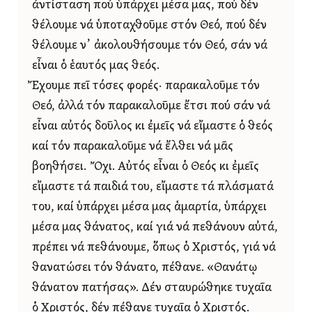
ἀντίσταση πού ὑπάρχει μέσα μας, πού δέν
θέλουμε νά ὑποταχθοῦμε στόν Θεό, πού δέν
θέλουμε ν᾿ ἀκολουθήσουμε τόν Θεό, σάν νά
εἶναι ὁ ἑαυτός μας θεός.
Ἔχουμε πεῖ τόσες φορές· παρακαλοῦμε τόν
Θεό, ἀλλά τόν παρακαλοῦμε ἔτσι πού σάν νά
εἶναι αὐτός δοῦλος κι ἐμεῖς νά εἴμαστε ὁ θεός
καί τόν παρακαλοῦμε νά ἔλθει νά μᾶς
βοηθήσει. Ὄχι. Αὐτός εἶναι ὁ Θεός κι ἐμεῖς
εἴμαστε τά παιδιά του, εἴμαστε τά πλάσματά
του, καί ὑπάρχει μέσα μας ἁμαρτία, ὑπάρχει
μέσα μας θάνατος, καί γιά νά πεθάνουν αὐτά,
πρέπει νά πεθάνουμε, ὅπως ὁ Χριστός, γιά νά
θανατώσει τόν θάνατο, πέθανε. «Θανάτῳ
θάνατον πατήσας». Δέν σταυρώθηκε τυχαῖα
ὁ Χριστός, δέν πέθανε τυχαῖα ὁ Χριστός.