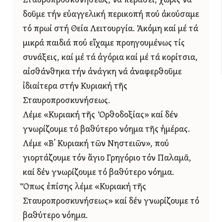
Σταυροπροσκυνήσεως, νά περάσει, χωρίς νά
δοῦμε τήν εὐαγγελική περικοπή πού ἀκούσαμε
τό πρωί στή Θεία Λειτουργία. Ἀκόμη καί μέ τά
μικρά παιδιά πού εἴχαμε προηγουμένως τίς
συνάξεις, καί μέ τά ἀγόρια καί μέ τά κορίτσια,
αἰσθάνθηκα τήν ἀνάγκη νά ἀναφερθοῦμε
ἰδιαίτερα στήν Κυριακή τῆς
Σταυροπροσκυνήσεως.
Λέμε «Κυριακή τῆς Ὀρθοδοξίας» καί δέν
γνωρίζουμε τό βαθύτερο νόημα τῆς ἡμέρας.
Λέμε «Β’ Κυριακή τῶν Νηστειῶν», πού
γιορτάζουμε τόν ἅγιο Γρηγόριο τόν Παλαμᾶ,
καί δέν γνωρίζουμε τό βαθύτερο νόημα.
Ὅπως ἐπίσης λέμε «Κυριακή τῆς
Σταυροπροσκυνήσεως» καί δέν γνωρίζουμε τό
βαθύτερο νόημα.