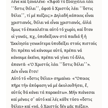
λένε καί ξαναλένε· «Ἀφοῦ τό Εὐαγγέλιο λέει
῾῾ὅστις θέλει᾿᾿, ἀφοῦ ὁ Χριστός λέει ῾῾ὅστις
θέλει᾿᾿, τί μέ πιέζεις;» Δηλαδή κάποιος εἶναι
χριστιανός, θέλει νά εἶναι χριστιανός, ἀλλά
ὅμως τό ἐπικαλεῖται αὐτό τό χωρίο, καί ὅταν
οἱ γονεῖς, π.χ., ὑποδείξουν στά παιδιά ἤ ἡ
Ἐκκλησία γενικότερα ὑποδείξει στούς πιστούς
ὅτι πρέπει νά κάνουμε αὐτό, πρέπει νά
κάνουμε ἐκεῖνο, πρέπει νά γίνει τό ἄλλο,
ἀπαντᾶ· «Ὁ Χριστός λέει ῾῾ὅστις θέλει᾿᾿».
Δέν εἶναι ἔτσι!
Αὐτό τό «ὅστις θέλει» σημαίνει· «Ὅποιος
πῆρε τήν ἀπόφαση νά μέ ἀκολουθήσει, ἔ,
αὐτός θά κάνει τά παρακάτω». Μήν πιάνεσαι
καί μένεις σ᾿ αὐτό καί λές κάθε τόσο «ὅστις
θέλει» καί «νά, ὁ Χριστός δέν μᾶς πιέζει».