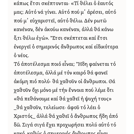
κάπως ἔτσι σκέπτονται· «Τί θέλει ὁ ἑαυτός
μας; Αὐτό νά γίνει. Αὐτό πού μ᾿ ἀρέσει, αὐτό
πού μ᾿ εὐχαριστεῖ, αὐτό θέλω. Δέν ρωτῶ
κανέναν, δέν ἀκούω κανέναν, ἀλλά θά κάνω
ὅ,τι θέλω ἐγώ». Ἔτσι σκέπτεται καί ἔτσι
ἐνεργεῖ ὁ σημερινός ἄνθρωπος καί εἰδικότερα
ὁ νέος.
Τό ἀποτέλεσμα ποιό εἶναι; Ἤδη φαίνεται τό
ἀποτέλεσμα, ἀλλά μέ τόν καιρό θά φανεῖ
ἀκόμη πιό πολύ· θά χαθοῦν οἱ ἄνθρωποι. Θά
χαθοῦν ὄχι μόνο μέ τήν ἔννοια πού λέμε ὅτι
«θά πεθάνουμε καί θά χαθεῖ ἡ ψυχή τους»
_θά χαθοῦν, τελείωσε· ἀφοῦ τό λέει ὁ
Χριστός_ ἀλλά θά χαθεῖ ὁ ἄνθρωπος ἤδη ἀπό
δῶ. Σιγά σιγά ἔχει προχωρήσει πολύ αὐτό τό
κακό, καθώς ὁ σημερινός ἄνθρωπος εἶναι