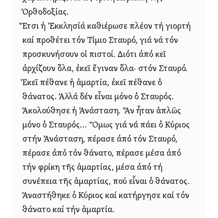
Ὀρθοδοξίας.
Ἔτσι ἡ Ἐκκλησίά καθιέρωσε πλέον τή γιορτή
καί προθέτει τόν Τίμιο Σταυρό, γιά νά τόν
προσκυνήσουν οἱ πιστοί. Διότι ἀπό κεῖ
ἀρχίζουν ὅλα, ἐκεῖ ἔγιναν ὅλα· στόν Σταυρό.
Ἐκεῖ πέθανε ἡ ἁμαρτία, ἐκεῖ πέθανε ὁ
θάνατος. Ἀλλά δέν εἶναι μόνο ὁ Σταυρός.
Ἀκολούθησε ἡ Ἀνάσταση. Ἄν ἦταν ἁπλῶς
μόνο ὁ Σταυρός… Ὅμως γιά νά πάει ὁ Κύριος
στήν Ἀνάσταση, πέρασε ἀπό τόν Σταυρό,
πέρασε ἀπό τόν θάνατο, πέρασε μέσα ἀπό
τήν φρίκη τῆς ἁμαρτίας, μέσα ἀπό τή
συνέπεια τῆς ἁμαρτίας, πού εἶναι ὁ θάνατος.
Ἀναστήθηκε ὁ Κύριος καί κατήργησε καί τόν
θάνατο καί τήν ἁμαρτία.