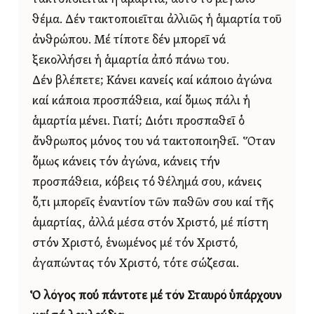
θέμα. Δέν τακτοποιεῖται ἀλλιῶς ἡ ἁμαρτία τοῦ
ἀνθρώπου. Μέ τίποτε δέν μπορεῖ νά
ξεκολλήσει ἡ ἁμαρτία ἀπό πάνω του.
Δέν βλέπετε; Κάνει κανείς καί κάποιο ἀγώνα
καί κάποια προσπάθεια, καί ὅμως πάλι ἡ
ἁμαρτία μένει. Γιατί; Διότι προσπαθεῖ ὁ
ἄνθρωπος μόνος του νά τακτοποιηθεῖ. Ὅταν
ὅμως κάνεις τόν ἀγώνα, κάνεις τήν
προσπάθεια, κόβεις τό θέλημά σου, κάνεις
ὅ,τι μπορεῖς ἐναντίον τῶν παθῶν σου καί τῆς
ἁμαρτίας, ἀλλά μέσα στόν Χριστό, μέ πίστη
στόν Χριστό, ἑνωμένος μέ τόν Χριστό,
ἀγαπώντας τόν Χριστό, τότε σώζεσαι.
Ὁ λόγος πού πάντοτε μέ τόν Σταυρό ὑπάρχουν