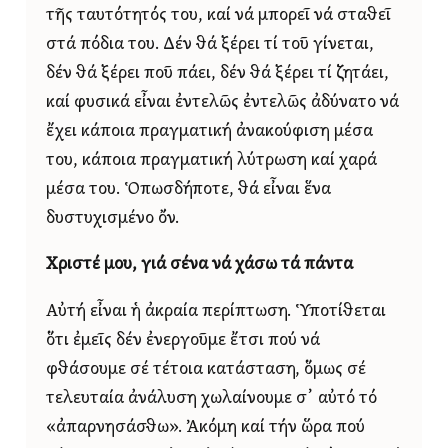
τῆς ταυτότητός του, καί νά μπορεῖ νά σταθεῖ
στά πόδια του. Δέν θά ξέρει τί τοῦ γίνεται,
δέν θά ξέρει ποῦ πάει, δέν θά ξέρει τί ζητάει,
καί φυσικά εἶναι ἐντελῶς ἐντελῶς ἀδύνατο νά
ἔχει κάποια πραγματική ἀνακούφιση μέσα
του, κάποια πραγματική λύτρωση καί χαρά
μέσα του. Ὁπωσδήποτε, θά εἶναι ἕνα
δυστυχισμένο ὄν.
Χριστέ μου, γιά σένα νά χάσω τά πάντα
Αὐτή εἶναι ἡ ἀκραία περίπτωση. Ὑποτίθεται
ὅτι ἐμεῖς δέν ἐνεργοῦμε ἔτσι πού νά
φθάσουμε σέ τέτοια κατάσταση, ὅμως σέ
τελευταία ἀνάλυση χωλαίνουμε σ᾿ αὐτό τό
«ἀπαρνησάσθω». Ἀκόμη καί τήν ὥρα πού