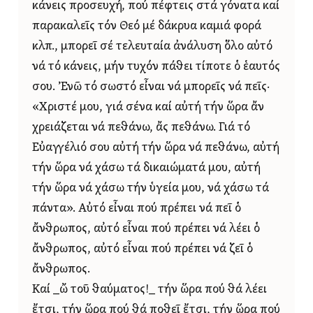
κάνεις προσευχή, πού πέφτεις στά γόνατα καί
παρακαλεῖς τόν Θεό μέ δάκρυα καμιά φορά
κλπ., μπορεῖ σέ τελευταία ἀνάλυση ὅλο αὐτό
νά τό κάνεις, μήν τυχόν πάθει τίποτε ὁ ἑαυτός
σου. Ἐνῶ τό σωστό εἶναι νά μπορεῖς νά πεῖς·
«Χριστέ μου, γιά σένα καί αὐτή τήν ὥρα ἄν
χρειάζεται νά πεθάνω, ἄς πεθάνω. Γιά τό
Εὐαγγέλιό σου αὐτή τήν ὥρα νά πεθάνω, αὐτή
τήν ὥρα νά χάσω τά δικαιώματά μου, αὐτή
τήν ὥρα νά χάσω τήν ὑγεία μου, νά χάσω τά
πάντα». Αὐτό εἶναι πού πρέπει νά πεῖ ὁ
ἄνθρωπος, αὐτό εἶναι πού πρέπει νά λέει ὁ
ἄνθρωπος, αὐτό εἶναι πού πρέπει νά ζεῖ ὁ
ἄνθρωπος.
Καί _ὤ τοῦ θαύματος!_ τήν ὥρα πού θά λέει
ἔτσι, τήν ὥρα πού θά ποθεῖ ἔτσι, τήν ὥρα πού