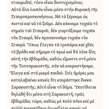
σταυρωθεῖ, τόσο εἶναι δυστυχισμένος.
Αὐτά ὅλα λοιπόν εἶναι μέσα στήν Κυριακή τῆς
Σταυροπροσκυνήσεως. Νά τά ξέρουμε ὡς
πιστοί καί νά τά ζοῦμε. Δέν κάνουμε τυχαῖα τό
σημεῖο τοῦ Σταυροῦ, δέν γιορτάζουμε τυχαῖα
τόν Σταυρό, δέν προσκυνοῦμε τυχαῖα τόν
Σταυρό. Ὅπως ἔλεγαν τά τροπάρια καί χθές
τό βράδυ καί σήμερα τό πρωί καί θά λένε ὅλη
αὐτή τήν ἑβδομάδα, καθώς εἴμαστε στό μέσο
τῆς Τεσσαρακοστῆς, σάν νά κουραστήκαμε.
Ἔλεγα καί στά μικρά παιδιά· Στίς ἡμέρες μας
καταλαβαίνει κανείς ὅτι κουράστηκε ἕνεκα
Σαρακοστῆς; Αὐτό εἶναι τό θέμα. Ὑποτίθεται
δηλαδή ὅτι μέσα στή Σαρακοστή, τρεῖς
ἑβδομάδες τώρα, καθώς μέ πολύ πόνο καί μέ
πολλή προσπάθεια ἀγωνίζεται κανείς νά