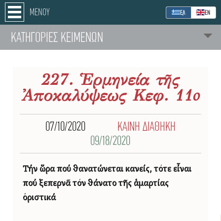
ΜΕΝΟΥ
ΕΛ
ΕΝ
ΚΑΤΗΓΟΡΙΕΣ ΚΕΙΜΕΝΩΝ
227. Ἑρμηνεία τῆς
Ἀποκαλύψεως Κεφ. 11o
07/10/2020
ΚΑΙΝΗ ΔΙΑΘΗΚΗ
09/18/2020
Τήν ὥρα πού θανατώνεται κανείς,
τότε εἶναι
πού ξεπερνᾶ τόν θάνατο τῆς ἁμαρτίας
ὁριστικά