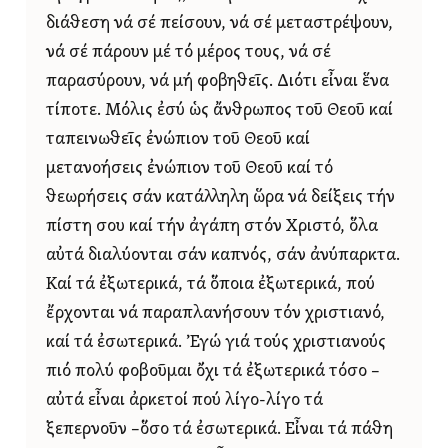
διάθεση νά σέ πείσουν, νά σέ μεταστρέψουν,
νά σέ πάρουν μέ τό μέρος τους, νά σέ
παρασύρουν, νά μή φοβηθεῖς. Διότι εἶναι ἕνα
τίποτε. Μόλις ἐσύ ὡς ἄνθρωπος τοῦ Θεοῦ καί
ταπεινωθεῖς ἐνώπιον τοῦ Θεοῦ καί
μετανοήσεις ἐνώπιον τοῦ Θεοῦ καί τό
θεωρήσεις σάν κατάλληλη ὥρα νά δείξεις τήν
πίστη σου καί τήν ἀγάπη στόν Χριστό, ὅλα
αὐτά διαλύονται σάν καπνός, σάν ἀνύπαρκτα.
Καί τά ἐξωτερικά, τά ὅποια ἐξωτερικά, πού
ἔρχονται νά παραπλανήσουν τόν χριστιανό,
καί τά ἐσωτερικά. Ἐγώ γιά τούς χριστιανούς
πιό πολύ φοβοῦμαι ὄχι τά ἐξωτερικά τόσο –
αὐτά εἶναι ἀρκετοί πού λίγο‑λίγο τά
ξεπερνοῦν –ὅσο τά ἐσωτερικά. Εἶναι τά πάθη