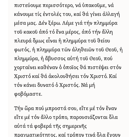
πιστεύουμε περισσότερο, νά ὑπακοῦμε, νά
κάνουμε τίς ἐντολές του, καί θά γίνει ἀλλαγή
μέσα μας. Δέν ξέρω. Λέμε γιά τήν πλημμύρα
τοῦ κακοῦ ἀπό τό ἕνα μέρος, ἀπό τήν ἄλλη
πλευρά ὅμως εἶναι ἡ πλημμύρα τοῦ θείου
φωτός, ἡ πλημμύρα τῶν ἀληθειῶν τοῦ Θεοῦ, ἡ
πλημμύρα, ἡ ἄβυσσος αὐτή τοῦ Θεοῦ, πού
χορταίνει καθέναν ὁ ὁποῖος θά πιστέψει στόν
Χριστό καί θά ἀκολουθήσει τόν Χριστό. Καί
τόν κάνει δυνατό ὁ Χριστός. Νά μή
φοβόμαστε.
Τήν ὥρα πού μπροστά σου, εἴτε μέ τόν ἕναν
εἴτε μέ τόν ἄλλο τρόπο, παρουσιάζονται ὅλα
αὐτά τά φοβερά τῆς σημερινῆς
πραγματικότητος, καί τρόπον τινά ὅλα ἔχουν