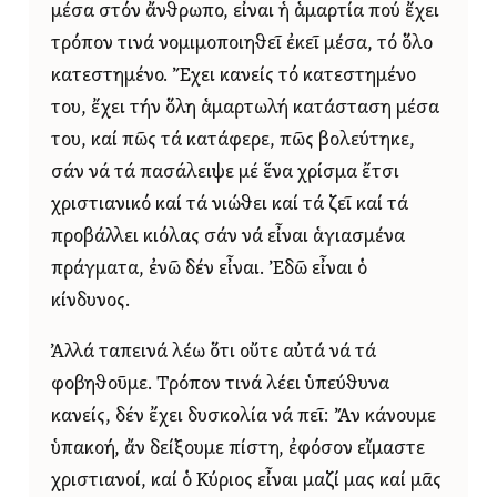
μέσα στόν ἄνθρωπο, εἶναι ἡ ἁμαρτία πού ἔχει
τρόπον τινά νομιμοποιηθεῖ ἐκεῖ μέσα, τό ὅλο
κατεστημένο. Ἔχει κανείς τό κατεστημένο
του, ἔχει τήν ὅλη ἁμαρτωλή κατάσταση μέσα
του, καί πῶς τά κατάφερε, πῶς βολεύτηκε,
σάν νά τά πασάλειψε μέ ἕνα χρίσμα ἔτσι
χριστιανικό καί τά νιώθει καί τά ζεῖ καί τά
προβάλλει κιόλας σάν νά εἶναι ἁγιασμένα
πράγματα, ἐνῶ δέν εἶναι. Ἐδῶ εἶναι ὁ
κίνδυνος.
Ἀλλά ταπεινά λέω ὅτι οὔτε αὐτά νά τά
φοβηθοῦμε. Τρόπον τινά λέει ὑπεύθυνα
κανείς, δέν ἔχει δυσκολία νά πεῖ: Ἄν κάνουμε
ὑπακοή, ἄν δείξουμε πίστη, ἐφόσον εἴμαστε
χριστιανοί, καί ὁ Κύριος εἶναι μαζί μας καί μᾶς