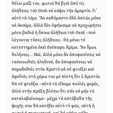
θέλει μαζί του, φωτιά θά βγεῖ ἀπό τίς
ἀλήθειες τοῦ Θεοῦ νά κάψει τήν ἁμαρτία. Γι᾿
αὐτό τά λέμε. Ἄν καθόμαστε ἐδῶ ἁπλῶς μόνο
νά ἀκοῦμε, ἀλλά δέν ἀφήνουμε νά προχωρήσει
μέσα βαθιά ἡ ὅποια ἀλήθεια τοῦ Θεοῦ –πού
λέγονται τόσες ἀλήθειες– θά μένει τό
κατεστημένο ἐκεῖ ἀνέπαφο. Κρίμα. Ἄν ὅμως
θελήσεις… Ναί, ἀλλά μόνο ἄν ἀποφασίσεις νά
ταπεινωθεῖς ἀληθινά, ἄν ἀποφασίσεις νά
παραδοθεῖς στόν Χριστό νά σέ φτιάξει καί
ἀφεθεῖς στά χέρια του μέ πίστη ὅτι ὁ Χριστός
θά σέ φτιάξει –αὐτά τά εἴπαμε πολλές φορές,
ἀλλά στήν πράξη βλέπω ὅτι σάν νά μήν τά
καταλαβαίνουμε– μέχρι τά κατάβαθα τῆς
ψυχῆς σου θά κατέβει αὐτό τό φῶς, αὐτή ἡ