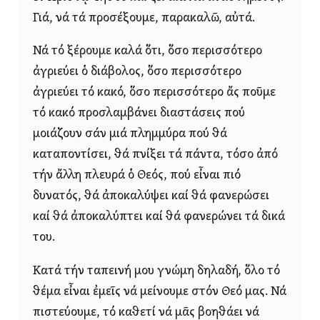
Γιά, νά τά προσέξουμε, παρακαλῶ, αὐτά.
Νά τό ξέρουμε καλά ὅτι, ὅσο περισσότερο
ἀγριεύει ὁ διάβολος, ὅσο περισσότερο
ἀγριεύει τό κακό, ὅσο περισσότερο ἄς ποῦμε
τό κακό προσλαμβάνει διαστάσεις πού
μοιάζουν σάν μιά πλημμύρα πού θά
καταποντίσει, θά πνίξει τά πάντα, τόσο ἀπό
τήν ἄλλη πλευρά ὁ Θεός, πού εἶναι πιό
δυνατός, θά ἀποκαλύψει καί θά φανερώσει
καί θά ἀποκαλύπτει καί θά φανερώνει τά δικά
του.
Κατά τήν ταπεινή μου γνώμη δηλαδή, ὅλο τό
θέμα εἶναι ἐμεῖς νά μείνουμε στόν Θεό μας. Νά
πιστεύουμε, τό καθετί νά μᾶς βοηθάει νά