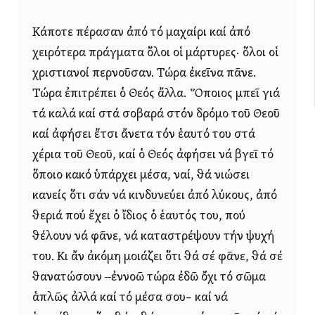
Κάποτε πέρασαν ἀπό τό μαχαίρι καί ἀπό
χειρότερα πράγματα ὅλοι οἱ μάρτυρες· ὅλοι οἱ
χριστιανοί περνοῦσαν. Τώρα ἐκεῖνα πᾶνε.
Τώρα ἐπιτρέπει ὁ Θεός ἄλλα. Ὅποιος μπεῖ γιά
τά καλά καί στά σοβαρά στόν δρόμο τοῦ Θεοῦ
καί ἀφήσει ἔτσι ἄνετα τόν ἑαυτό του στά
χέρια τοῦ Θεοῦ, καί ὁ Θεός ἀφήσει νά βγεῖ τό
ὅποιο κακό ὑπάρχει μέσα, ναί, θά νιώσει
κανείς ὅτι σάν νά κινδυνεύει ἀπό λύκους, ἀπό
θεριά πού ἔχει ὁ ἴδιος ὁ ἑαυτός του, πού
θέλουν νά φᾶνε, νά καταστρέψουν τήν ψυχή
του. Κι ἄν ἀκόμη μοιάζει ὅτι θά σέ φᾶνε, θά σέ
θανατώσουν ‒ἐννοῶ τώρα ἐδῶ ὄχι τό σῶμα
ἁπλῶς ἀλλά καί τό μέσα σου– καί νά