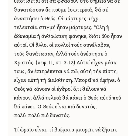
ὑποτίθεται ὅτι θά φθάσουν στό σημεῖο νά σέ
θανατώσουν ἄς ποῦμε ἐσωτερικά, θά σέ
ἀναστήσει ὁ Θεός. Οἱ μάρτυρες μέχρι
τελευταία στιγμή ἦταν μάρτυρες. Ὅλη ἡ
ἀδυναμία ἡ ἀνθρώπινη φάνηκε, διότι δύο ἦταν
αὐτοί. Οἱ ἄλλοι οἱ πολλοί τούς συνέλαβαν,
τούς θανάτωσαν, ἀλλά τούς ἀνέστησε ὁ
Χριστός. (κεφ. 11, στ. 3-12) Αὐτοί εἶχαν μέσα
τους, ἄν ἐπιτρέπεται νά πῶ, αὐτή τήν πίστη,
εἶχαν αὐτή τή διαίσθηση. Μπορεῖ νά ἀφήνει ὁ
Θεός νά κάνουν οἱ ἐχθροί ὅ,τι θέλουν νά
κάνουν, ἀλλά τελικά θά κάνει ὁ Θεός αὐτό πού
θά κάνει. Ὁ Θεός εἶναι πιό δυνατός,
πολύ‑πολύ πιό δυνατός.
Τί ὡραῖο εἶναι, τί βιώματα μπορεῖς νά ζήσεις