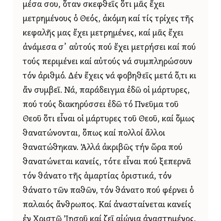
μέσα σου, ὅταν σκεφθεῖς ὅτι μᾶς ἔχει
μετρημένους ὁ Θεός, ἀκόμη καί τίς τρίχες τῆς
κεφαλῆς μας ἔχει μετρημένες, καί μᾶς ἔχει
ἀνάμεσα σ᾿ αὐτούς πού ἔχει μετρήσει καί πού
τούς περιμένει καί αὐτούς νά συμπληρώσουν
τόν ἀριθμό. Δέν ἔχεις νά φοβηθεῖς μετά ὅ,τι κι
ἄν συμβεῖ. Νά, παράδειγμα ἐδῶ οἱ μάρτυρες,
πού τούς διακηρύσσει ἐδῶ τό Πνεῦμα τοῦ
Θεοῦ ὅτι εἶναι οἱ μάρτυρες τοῦ Θεοῦ, καί ὅμως
θανατώνονται, ὅπως καί πολλοί ἄλλοι
θανατώθηκαν. Ἀλλά ἀκριβῶς τήν ὥρα πού
θανατώνεται κανείς, τότε εἶναι πού ξεπερνᾶ
τόν θάνατο τῆς ἁμαρτίας ὁριστικά, τόν
θάνατο τῶν παθῶν, τόν θάνατο πού φέρνει ὁ
παλαιός ἄνθρωπος. Καί ἀνασταίνεται κανείς
ἐν Χριστῷ Ἰησοῦ καί ζεῖ αἰώνια ἀναστημένος.