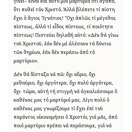
γίνει– εἶναι καί αὐτό μιά μαρτυρία ὅτι ἀγαπᾶ,
ὅτι ποθεῖ τόν Χριστό. Ἀλλά βλέπετε τί πίστη
ἔχει ὁ ἅγιος Ἰγνάτιος! Ὄχι ἁπλῶς τί μέγεθος
πίστεως, ἀλλά τί εἶδος πίστεως, τί ποιότητα
πίστεως! Πιστεύει δηλαδή αὐτό: «Δέν θά γίνω
τοῦ Χριστοῦ, ἐάν δέν μέ ἀλέσουν τά δόντια
τῶν θηρίων, ἐάν δέν περάσω ἀπό τό
μαρτύριο».
Δέν θά δίσταζα νά πῶ: ὄχι αὔριο, ὄχι
μεθαύριο, ὄχι ἀργότερα, ὄχι πολύ ἀργότερα,
ὄχι· τώρα, αὐτή τή στιγμή νά ἀγκαλιάσουμε ὁ
καθένας μας τό μαρτύριό μας. Λίγο πολύ ὁ
καθένας μας γνωρίζουμε τί ἔχει ἐπί τοῦ
παρόντος οἰκονομήσει ὁ Χριστός γιά μᾶς, ἀπό
ποιό μαρτύριο πρέπει νά περάσουμε, γιά νά