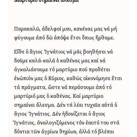
Μαρτύριο σημαίνει ἄλεσμα
Παρακαλῶ, ἀδελφοί μου, κανένας μας νά μή
φύγουμε ἀπό δῶ ἀπόψε ἔτσι ὅπως ἤρθαμε.
Εἴθε ὁ ἅγιος Ἰγνάτιος νά μᾶς βοηθήσει νά
δοῦμε καλά-καλά ὁ καθένας μας καί νά
ἀγκαλιάσουμε τό μαρτύριο πού προθέτει
ἐνώπιόν μας ὁ Κύριος, καθώς οἰκονόμησε ἔτσι
τά πράγματα, ὥστε νά περάσουμε ἀπό τό
μαρτύριό μας ὁ καθένας. Καί μαρτύριο
σημαίνει ἄλεσμα. Δέν τά λέει τυχαῖα αὐτά ὁ
ἅγιος Ἰγνάτιος. Δέν ἡδονίζεται ὁ ἅγιος
Ἰγνάτιος, ἀναλογιζόμενος τόν ἑαυτό του στά
δόντια τῶν ἀγρίων θηρίων, ἀλλά τό βλέπει