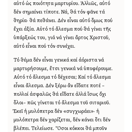
αὐτό ὡς ποιότητα μαρτυρίου. Ἀλλιῶς, αὐτό
δέν σημαίνει τίποτε. Νά, θά τόν φᾶνε τά
θηρία· θά πεθάνει. Δέν εἶναι αὐτό ὅμως πού
ἔχει ἀξία. Αὐτό τό ἄλεσμα πού θά γίνει τῆς
ὑπάρξεώς του, γιά νά γίνει ἄρτος Χριστοῦ,
αὐτό εἶναι πού τόν συνέχει.
Τό θέμα δέν εἶναι γενικά καί ἀόριστα νά
μαρτυρήσουμε, ἔτσι γενικά νά ὑποφέρουμε.
Αὐτό τό ἄλεσμα τό δέχεσαι; Καί τό ἄλεσμα
εἶναι ἄλεσμα. Δέν ξέρω ἄν εἴδατε ποτέ –
πολλοί ἀσφαλῶς θά εἴδατε ἀλλά ἴσως ὄχι
ὅλοι– πῶς γίνεται τό ἄλεσμα τοῦ σιταριοῦ.
Ἐκεῖ ἡ μυλόπετρα δέν «συγχωράει»· ἡ
μυλόπετρα δέν χαρίζεται, δέν κάνει ὅτι δέν
βλέπει. Τελείωσε. Ὅσοι κόκκοι θά μποῦν