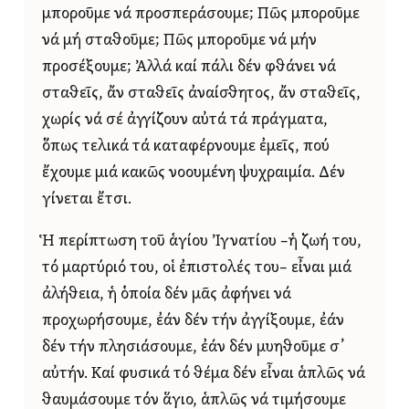
μποροῦμε νά προσπεράσουμε; Πῶς μποροῦμε
νά μή σταθοῦμε; Πῶς μποροῦμε νά μήν
προσέξουμε; Ἀλλά καί πάλι δέν φθάνει νά
σταθεῖς, ἄν σταθεῖς ἀναίσθητος, ἄν σταθεῖς,
χωρίς νά σέ ἀγγίζουν αὐτά τά πράγματα,
ὅπως τελικά τά καταφέρνουμε ἐμεῖς, πού
ἔχουμε μιά κακῶς νοουμένη ψυχραιμία. Δέν
γίνεται ἔτσι.
Ἡ περίπτωση τοῦ ἁγίου Ἰγνατίου –ἡ ζωή του,
τό μαρτύριό του, οἱ ἐπιστολές του– εἶναι μιά
ἀλήθεια, ἡ ὁποία δέν μᾶς ἀφήνει νά
προχωρήσουμε, ἐάν δέν τήν ἀγγίξουμε, ἐάν
δέν τήν πλησιάσουμε, ἐάν δέν μυηθοῦμε σ᾿
αὐτήν. Καί φυσικά τό θέμα δέν εἶναι ἁπλῶς νά
θαυμάσουμε τόν ἅγιο, ἁπλῶς νά τιμήσουμε