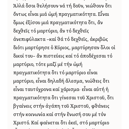
Ἀλλά ὅσοι θελήσουν νά τή δοῦν, νιώθουν ὅτι
ὄντως εἶναι μιά ὠμή πραγματικότητα. Εἶναι
ὅμως ἐξίσου μιά πραγματικότητα ὅτι, ἄν
δεχθεῖς τό μαρτύριο, ἄν τό δεχθεῖς
ἀνεπιφύλακτα –καί θά τό δεχθεῖς, ἀκριβῶς
διότι μαρτύρησε ὁ Κύριος, μαρτύρησαν ὅλοι οἱ
δικοί του– ἄν πιστεύεις καί τό ἀποδέχεσαι τό
μαρτύριο, τότε μαζί μέ τήν ὠμή
πραγματικότητα ὅτι τό μαρτύριο εἶναι
μαρτύριο, εἶναι δηλαδή ἄλεσμα, νιώθεις ὅτι
εἶναι ταυτόχρονα καί χάρισμα· εἶναι αὐτή ἡ
πραγματικότητα ὅτι γίνεσαι τοῦ Χριστοῦ, ὅτι
βγαίνεις στήν ἀγάπη τοῦ Χριστοῦ, φθάνεις
στήν κοινωνία καί στήν ἕνωσή σου μέ τόν
Χριστό. Καί φαίνεται ὅτι ἐκεῖ, στό μαρτύριο