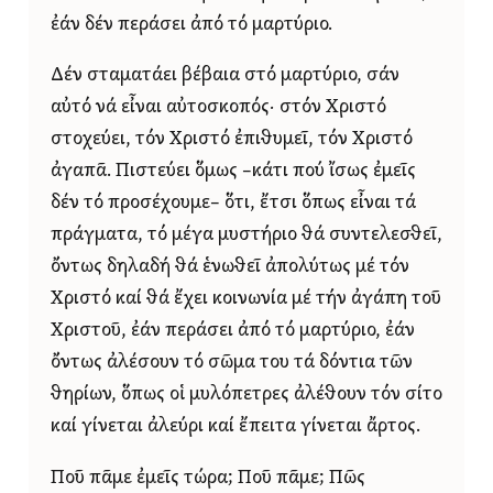
ἐάν δέν περάσει ἀπό τό μαρτύριο.
Δέν σταματάει βέβαια στό μαρτύριο, σάν
αὐτό νά εἶναι αὐτοσκοπός· στόν Χριστό
στοχεύει, τόν Χριστό ἐπιθυμεῖ, τόν Χριστό
ἀγαπᾶ. Πιστεύει ὅμως –κάτι πού ἴσως ἐμεῖς
δέν τό προσέχουμε– ὅτι, ἔτσι ὅπως εἶναι τά
πράγματα, τό μέγα μυστήριο θά συντελεσθεῖ,
ὄντως δηλαδή θά ἑνωθεῖ ἀπολύτως μέ τόν
Χριστό καί θά ἔχει κοινωνία μέ τήν ἀγάπη τοῦ
Χριστοῦ, ἐάν περάσει ἀπό τό μαρτύριο, ἐάν
ὄντως ἀλέσουν τό σῶμα του τά δόντια τῶν
θηρίων, ὅπως οἱ μυλόπετρες ἀλέθουν τόν σίτο
καί γίνεται ἀλεύρι καί ἔπειτα γίνεται ἄρτος.
Ποῦ πᾶμε ἐμεῖς τώρα; Ποῦ πᾶμε; Πῶς