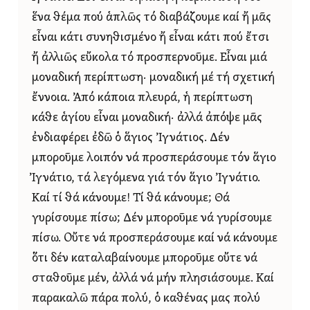
ἕνα θέμα πού ἁπλῶς τό διαβάζουμε καί ἤ μᾶς
εἶναι κάτι συνηθισμένο ἤ εἶναι κάτι πού ἔτσι
ἤ ἀλλιῶς εὔκολα τό προσπερνοῦμε. Εἶναι μιά
μοναδική περίπτωση· μοναδική μέ τή σχετική
ἔννοια. Ἀπό κάποια πλευρά, ἡ περίπτωση
κάθε ἁγίου εἶναι μοναδική· ἀλλά ἀπόψε μᾶς
ἐνδιαφέρει ἐδῶ ὁ ἅγιος Ἰγνάτιος. Δέν
μποροῦμε λοιπόν νά προσπεράσουμε τόν ἅγιο
Ἰγνάτιο, τά λεγόμενα γιά τόν ἅγιο Ἰγνάτιο.
Καί τί θά κάνουμε! Τί θά κάνουμε; Θά
γυρίσουμε πίσω; Δέν μποροῦμε νά γυρίσουμε
πίσω. Οὔτε νά προσπεράσουμε καί νά κάνουμε
ὅτι δέν καταλαβαίνουμε μποροῦμε οὔτε νά
σταθοῦμε μέν, ἀλλά νά μήν πλησιάσουμε. Καί
παρακαλῶ πάρα πολύ, ὁ καθένας μας πολύ