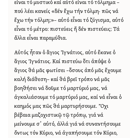
εἶναι τό μυστικό καί αὐτό εἶναι τό τόλμημα –
πού λέει κανείς «δέν ἔχω τήν τόλμη· πῶς νά
ἔχω τήν τόλμη;»– αὐτό εἶναι τό ζύγισμα, αὐτό
εἶναι τό μέτρο: πιστεύεις ἤ δέν πιστεύεις; Τά
ἄλλα εἶναι παραμύθια.
Αὐτός ἦταν ὁ ἅγιος Ἰγνάτιος, αὐτό ἔκανε ὁ
ἅγιος Ἰγνάτιος. Καί πιστεύω ὅτι ἀπόψε ὁ
ἅγιος θά μᾶς φωτίσει –ὅσους ἀπό μᾶς ἔχουμε
καλή διάθεση– καί θά βρεῖ τρόπο νά μᾶς
βοηθήσει νά δοῦμε τό μαρτύριό μας, νά
ἀγκαλιάσουμε τό μαρτύριό μας, καί νά εἶναι ὁ
καημός μας πῶς θά μαρτυρήσουμε. Ὄχι
βέβαια μαζοχιστικῷ τῷ τρόπῳ, γιά νά
μείνουμε σ᾿ αὐτό, ἀλλά γιά νά συναντήσουμε
ὄντως τόν Κύριο, νά ἀγαπήσουμε τόν Κύριο,