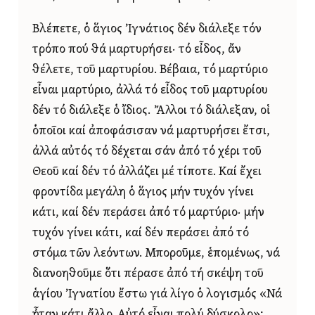
Βλέπετε, ὁ ἅγιος Ἰγνάτιος δέν διάλεξε τόν
τρόπο πού θά μαρτυρήσει· τό εἶδος, ἄν
θέλετε, τοῦ μαρτυρίου. Βέβαια, τό μαρτύριο
εἶναι μαρτύριο, ἀλλά τό εἶδος τοῦ μαρτυρίου
δέν τό διάλεξε ὁ ἴδιος. Ἄλλοι τό διάλεξαν, οἱ
ὁποῖοι καί ἀποφάσισαν νά μαρτυρήσει ἔτσι,
ἀλλά αὐτός τό δέχεται σάν ἀπό τό χέρι τοῦ
Θεοῦ καί δέν τό ἀλλάζει μέ τίποτε. Καί ἔχει
φροντίδα μεγάλη ὁ ἅγιος μήν τυχόν γίνει
κάτι, καί δέν περάσει ἀπό τό μαρτύριο· μήν
τυχόν γίνει κάτι, καί δέν περάσει ἀπό τό
στόμα τῶν λεόντων. Μποροῦμε, ἑπομένως, νά
διανοηθοῦμε ὅτι πέρασε ἀπό τή σκέψη τοῦ
ἁγίου Ἰγνατίου ἔστω γιά λίγο ὁ λογισμός «Νά
ἦταν κάτι ἄλλο. Αὐτό εἶναι πολύ δύσκολο»;