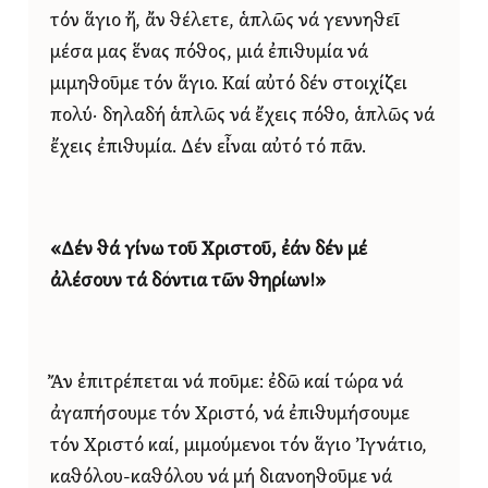
τόν ἅγιο ἤ, ἄν θέλετε, ἁπλῶς νά γεννηθεῖ
μέσα μας ἕνας πόθος, μιά ἐπιθυμία νά
μιμηθοῦμε τόν ἅγιο. Καί αὐτό δέν στοιχίζει
πολύ· δηλαδή ἁπλῶς νά ἔχεις πόθο, ἁπλῶς νά
ἔχεις ἐπιθυμία. Δέν εἶναι αὐτό τό πᾶν.
«Δέν θά γίνω τοῦ Χριστοῦ,
ἐάν δέν μέ
ἀλέσουν τά δόντια τῶν θηρίων!»
Ἄν ἐπιτρέπεται νά ποῦμε: ἐδῶ καί τώρα νά
ἀγαπήσουμε τόν Χριστό, νά ἐπιθυμήσουμε
τόν Χριστό καί, μιμούμενοι τόν ἅγιο Ἰγνάτιο,
καθόλου-καθόλου νά μή διανοηθοῦμε νά