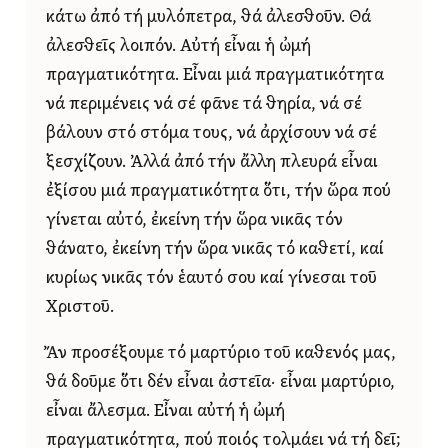
κάτω ἀπό τή μυλόπετρα, θά ἀλεσθοῦν. Θά
ἀλεσθεῖς λοιπόν. Αὐτή εἶναι ἡ ὠμή
πραγματικότητα. Εἶναι μιά πραγματικότητα
νά περιμένεις νά σέ φᾶνε τά θηρία, νά σέ
βάλουν στό στόμα τους, νά ἀρχίσουν νά σέ
ξεσχίζουν. Ἀλλά ἀπό τήν ἄλλη πλευρά εἶναι
ἐξίσου μιά πραγματικότητα ὅτι, τήν ὥρα πού
γίνεται αὐτό, ἐκείνη τήν ὥρα νικᾶς τόν
θάνατο, ἐκείνη τήν ὥρα νικᾶς τό καθετί, καί
κυρίως νικᾶς τόν ἑαυτό σου καί γίνεσαι τοῦ
Χριστοῦ.
Ἄν προσέξουμε τό μαρτύριο τοῦ καθενός μας,
θά δοῦμε ὅτι δέν εἶναι ἀστεῖα· εἶναι μαρτύριο,
εἶναι ἄλεσμα. Εἶναι αὐτή ἡ ὠμή
πραγματικότητα, πού ποιός τολμάει νά τή δεῖ;