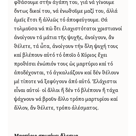
φθάσουμε στήν ἀγάπη του, γιά νά γίνουμε
ὄντως δικοί του, νά ἑνωθοῦμε μαζί του, ἀλλά
ἐμεῖς ἔτσι ἤ ἀλλιῶς τό ἀποφεύγουμε. Θά
τολμοῦσα νά πῶ ὅτι ἐλαχιστότατοι χριστιανοί
ἀνοίγουν τά μάτια τῆς ψυχῆς, ἀνοίγουν, ἄν
θέλετε, τά ὦτα, ἀνοίγουν τήν ὅλη ψυχή τους
καί βλέπουν αὐτό τό ὁποῖο ὁ Κύριος ἔχει
προθέσει ἐνώπιόν τους ὡς μαρτύριο καί τό
ἀποδέχονται, τό ἀγκαλιάζουν καί δέν θέλουν
μέ τίποτε νά ξεφύγουν ἀπό αὐτό. Ἐλάχιστοι
εἶναι αὐτοί· οἱ ἄλλοι ἤ δέν τό βλέπουν ἤ τάχα
ψάχνουν νά βροῦν ἄλλο τρόπο μαρτυρίου καί
ἄλλον, ἄν θέλετε, τρόπο ἀλέσματος.