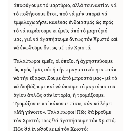
ἀποφύγουμε τό μαρτύριο, ἀλλά τουναντίον νά
τό ποθήσουμε ἔτσι, πού νά μήν μπορεῖ νά
ἐμφιλοχωρήσει κανένας ἐνδοιασμός ὡς πρός
τό νά περάσουμε κι ἐμεῖς ἀπό τό μαρτύριό
μας, γιά νά ἀγαπήσουμε ὄντως τόν Χριστό καί
νά ἑνωθοῦμε ὄντως μέ τόν Χριστό.
Ταλαίπωροι ἐμεῖς, οἱ ὁποῖοι ἤ ἀχρηστεύουμε
ὡς πρός ἐμᾶς αὐτή τήν πραγματικότητα –σάν
νά τήν ἐξαφανίζουμε ἀπό μπροστά μας– μέ τό
νά διαβάζουμε καί νά ἀκοῦμε τό μαρτύριο τοῦ
ἁγίου ἁπλῶς σάν ἱστορία, ἤ τρομάζουμε.
Τρομάζουμε καί κάνουμε πίσω, σάν νά λέμε:
«Μή γένοιτο». Ταλαίπωροι! Πῶς θά βροῦμε
τόν Χριστό; Πῶς θά ἀγαπήσουμε τόν Χριστό;
Πῶς θά ἑνωθοῦμε μέ τόν Χριστό;