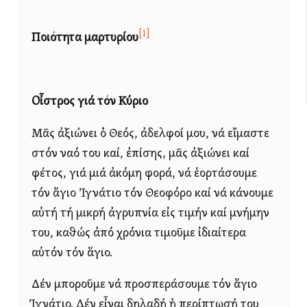
[1]
Ποιότητα μαρτυρίου
Οἶστρος γιά τόν Κύριο
Μᾶς ἀξιώνει ὁ Θεός, ἀδελφοί μου, νά εἴμαστε
στόν ναό του καί, ἐπίσης, μᾶς ἀξιώνει καί
φέτος, γιά μιά ἀκόμη φορά, νά ἑορτάσουμε
τόν ἅγιο Ἰγνάτιο τόν Θεοφόρο καί νά κάνουμε
αὐτή τή μικρή ἀγρυπνία εἰς τιμήν καί μνήμην
του, καθώς ἀπό χρόνια τιμοῦμε ἰδιαίτερα
αὐτόν τόν ἅγιο.
Δέν μποροῦμε νά προσπεράσουμε τόν ἅγιο
Ἰγνάτιο. Δέν εἶναι δηλαδή ἡ περίπτωσή του