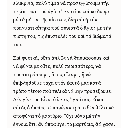
εἰλικρινά, πολύ τίμια νά προσεγγίσουμε τήν
περίπτωση τοῦ ἁγίου Ἰγνατίου καί νά δοῦμε
μέ τά μάτια τῆς πίστεως ὅλη αὐτή τήν
πραγματικότητα πού συνιστᾶ ὁ ἅγιος μέ τήν
πίστη του, τίς ἐπιστολές του καί τά βιώματά
του.
Καί φυσικά, οὔτε ἁπλῶς νά θαυμάσουμε καί
νά φύγουμε οὔτε, πολύ περισσότερο, νά
προσπεράσουμε, ὅπως εἴπαμε, ἤ νά
ἐπιβληθοῦμε τάχα στόν ἑαυτό μας κατά
τρόπο τέτοιο πού τελικά νά μήν προσέξουμε.
Δέν γίνεται. Εἶναι ὁ ἅγιος Ἰγνάτιος. Εἶναι
αὐτός ὁ ὁποῖος μέ κανέναν τρόπο δέν θέλει νά
ἀποφύγει τό μαρτύριο. Ὄχι μόνο μέ τήν
ἔννοια ὅτι, ἄν ἀποφύγει τό μαρτύριο, θά χάσει