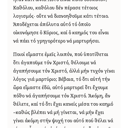
Καθόλου, καθόλου δέν πέρασε τέτοιος
λογισμός· οὔτε νά διανοηθοῦμε κάτι τέτοιο.
Ἀποδέχεται ἀπόλυτα αὐτό τό ὁποῖο
οἰκονόμησε ὁ Κύριος, καί ὁ καημός του εἶναι
νά πάει τό γρηγορότερο νά μαρτυρήσει.
Ποιοί εἴμαστε ἐμεῖς λοιπόν, πού ὑποτίθεται
ὅτι ἀγαποῦμε τόν Χριστό, θέλουμε νά
ἀγαπήσουμε τόν Χριστό, ἀλλά μήν τυχόν γίνει
λόγος γιά μαρτύριο; Βέβαια, τό ὅτι αὐτή τήν
ὥρα εἴμαστε ἐδῶ, αὐτό μαρτυρεῖ ὅτι ἔχουμε
πόθο νά ἀγαπήσουμε τόν Χριστό. Ἀκόμη, ἄν
θέλετε, καί τό ὅτι ἔχει κανείς μέσα του καημό
–καθώς βλέπει νά μή γίνεται, νά μήν ἔχει
γίνει ἀκόμη στήν ψυχή του αὐτό πού θέλει νά