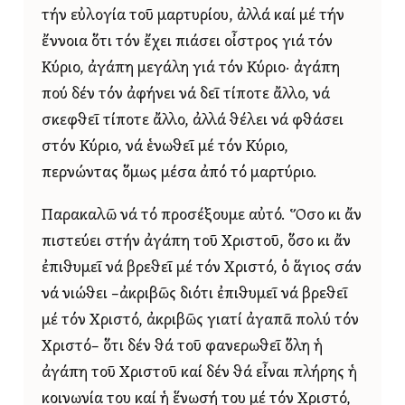
τήν εὐλογία τοῦ μαρτυρίου, ἀλλά καί μέ τήν
ἔννοια ὅτι τόν ἔχει πιάσει οἶστρος γιά τόν
Κύριο, ἀγάπη μεγάλη γιά τόν Κύριο· ἀγάπη
πού δέν τόν ἀφήνει νά δεῖ τίποτε ἄλλο, νά
σκεφθεῖ τίποτε ἄλλο, ἀλλά θέλει νά φθάσει
στόν Κύριο, νά ἑνωθεῖ μέ τόν Κύριο,
περνώντας ὅμως μέσα ἀπό τό μαρτύριο.
Παρακαλῶ νά τό προσέξουμε αὐτό. Ὅσο κι ἄν
πιστεύει στήν ἀγάπη τοῦ Χριστοῦ, ὅσο κι ἄν
ἐπιθυμεῖ νά βρεθεῖ μέ τόν Χριστό, ὁ ἅγιος σάν
νά νιώθει –ἀκριβῶς διότι ἐπιθυμεῖ νά βρεθεῖ
μέ τόν Χριστό, ἀκριβῶς γιατί ἀγαπᾶ πολύ τόν
Χριστό– ὅτι δέν θά τοῦ φανερωθεῖ ὅλη ἡ
ἀγάπη τοῦ Χριστοῦ καί δέν θά εἶναι πλήρης ἡ
κοινωνία του καί ἡ ἕνωσή του μέ τόν Χριστό,