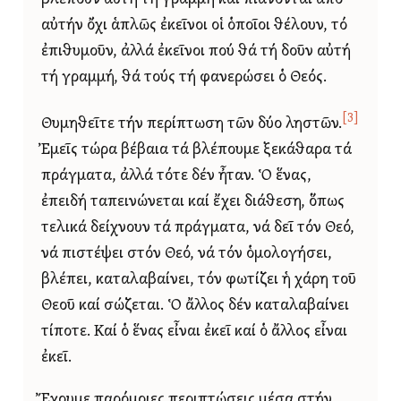
αὐτήν ὄχι ἁπλῶς ἐκεῖνοι οἱ ὁποῖοι θέλουν, τό
ἐπιθυμοῦν, ἀλλά ἐκεῖνοι πού θά τή δοῦν αὐτή
τή γραμμή, θά τούς τή φανερώσει ὁ Θεός.
[3]
Θυμηθεῖτε τήν περίπτωση τῶν δύο ληστῶν.
Ἐμεῖς τώρα βέβαια τά βλέπουμε ξεκάθαρα τά
πράγματα, ἀλλά τότε δέν ἦταν. Ὁ ἕνας,
ἐπειδή ταπεινώνεται καί ἔχει διάθεση, ὅπως
τελικά δείχνουν τά πράγματα, νά δεῖ τόν Θεό,
νά πιστέψει στόν Θεό, νά τόν ὁμολογήσει,
βλέπει, καταλαβαίνει, τόν φωτίζει ἡ χάρη τοῦ
Θεοῦ καί σώζεται. Ὁ ἄλλος δέν καταλαβαίνει
τίποτε. Καί ὁ ἕνας εἶναι ἐκεῖ καί ὁ ἄλλος εἶναι
ἐκεῖ.
Ἔχουμε παρόμοιες περιπτώσεις μέσα στήν