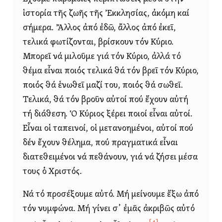
ἱστορία τῆς ζωῆς τῆς Ἐκκλησίας, ἀκόμη καί
σήμερα. Ἄλλος ἀπό ἐδῶ, ἄλλος ἀπό ἐκεῖ,
τελικά φωτίζονται, βρίσκουν τόν Κύριο.
Μπορεῖ νά μιλοῦμε γιά τόν Κύριο, ἀλλά τό
θέμα εἶναι ποιός τελικά θά τόν βρεῖ τόν Κύριο,
ποιός θά ἑνωθεῖ μαζί του, ποιός θά σωθεῖ.
Τελικά, θά τόν βροῦν αὐτοί πού ἔχουν αὐτή
τή διάθεση. Ὁ Κύριος ξέρει ποιοί εἶναι αὐτοί.
Εἶναι οἱ ταπεινοί, οἱ μετανοημένοι, αὐτοί πού
δέν ἔχουν θέλημα, πού πραγματικά εἶναι
διατεθειμένοι νά πεθάνουν, γιά νά ζήσει μέσα
τους ὁ Χριστός.
Νά τό προσέξουμε αὐτό. Μή μείνουμε ἔξω ἀπό
τόν νυμφώνα. Μή γίνει σ᾿ ἐμᾶς ἀκριβῶς αὐτό