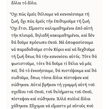
ἄλλοι τό ἄλλο.
Ὄχι πῶς ἐμεῖς θέλουμε νά κανονίσουμε τή
ζωή, ὄχι πῶς ἐμεῖς τήν ἐπιθυμοῦμε τή ζωή.
Ὄχι ἔτσι. Εἴμαστε καλομαθημένοι ἀπό αὐτή
τήν πλευρά, δηλαδή κακομαθημένοι, καί δέν
θά δοῦμε πρόσωπο Θεοῦ. Νά ἀποφασίσουμε
νά παραδοθοῦμε στόν Κύριο καί νά δεχθοῦμε
τή ζωή ὅπως θά τήν κανονίσει αὐτός. Τότε θά
φωτιστοῦμε, τότε θά δοῦμε τί θέλει νά μᾶς
πεῖ, θά τό ἐννοήσουμε, θά πιστέψουμε καί θά
σωθοῦμε, ὅπως τόσοι ἄλλοι πίστεψαν καί
σώθηκαν. Αὐτοί βρῆκαν τή γραμμή αὐτή τοῦ
σχεδίου τοῦ Θεοῦ, τοῦ θελήματος τοῦ Θεοῦ,
πίστεψαν καί σώθηκαν. Ἀλλά πολλοί ἄλλοι
χάθηκαν. Εὔχομαι νά εἴμαστε μέ αὐτούς πού