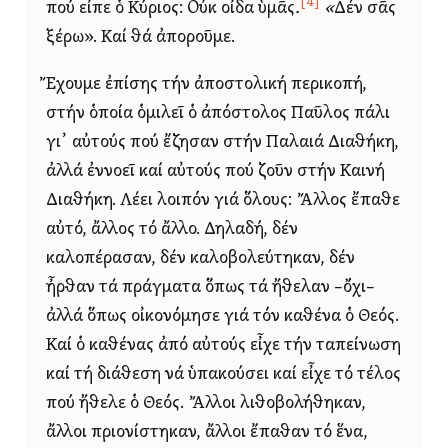
[4]
πού εἶπε ὁ Κύριος: Οὐκ οἶδα ὑμᾶς
.
«
Δέν σᾶς
ξέρω». Καί θά ἀποροῦμε.
Ἔχουμε ἐπίσης τήν ἀποστολική περικοπή,
στήν ὁποία ὁμιλεῖ ὁ ἀπόστολος Παῦλος πάλι
γι᾿ αὐτούς πού ἔζησαν στήν Παλαιά Διαθήκη,
ἀλλά ἐννοεῖ καί αὐτούς πού ζοῦν στήν Καινή
Διαθήκη. Λέει λοιπόν γιά ὅλους: Ἄλλος ἔπαθε
αὐτό, ἄλλος τό ἄλλο. Δηλαδή, δέν
καλοπέρασαν, δέν καλοβολεύτηκαν, δέν
ἦρθαν τά πράγματα ὅπως τά ἤθελαν –ὄχι–
ἀλλά ὅπως οἰκονόμησε γιά τόν καθένα ὁ Θεός.
Καί ὁ καθένας ἀπό αὐτούς εἶχε τήν ταπείνωση
καί τή διάθεση νά ὑπακούσει καί εἶχε τό τέλος
πού ἤθελε ὁ Θεός. Ἄλλοι λιθοβολήθηκαν,
ἄλλοι πριονίστηκαν, ἄλλοι ἔπαθαν τό ἕνα,