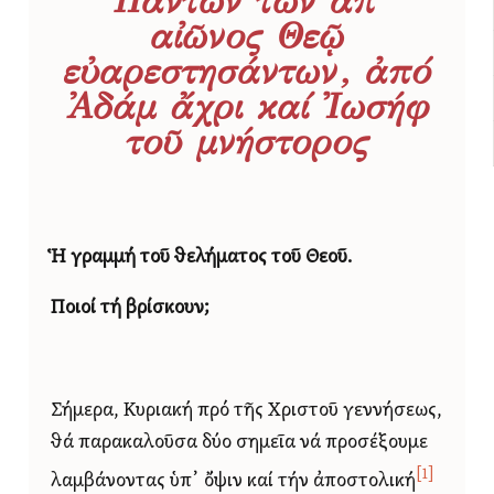
Πάντων τῶν ἀπ᾿
αἰῶνος Θεῷ
εὐαρεστησάντων, ἀπό
Ἀδάμ ἄχρι καί Ἰωσήφ
τοῦ μνήστορος
Ἡ γραμμή τοῦ θελήματος τοῦ Θεοῦ.
Ποιοί τή βρίσκουν;
Σήμερα, Κυριακή πρό τῆς Χριστοῦ γεννήσεως,
θά παρακαλοῦσα δύο σημεῖα νά προσέξουμε
[1]
λαμβάνοντας ὑπ᾿ ὄψιν καί τήν ἀποστολική