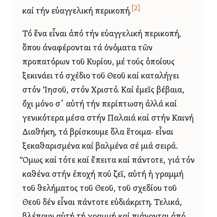
[2]
καί τήν εὐαγγελική περικοπή.
Τό ἕνα εἶναι ἀπό τήν εὐαγγελική περικοπή,
ὅπου ἀναφέρονται τά ὀνόματα τῶν
προπατόρων τοῦ Κυρίου, μέ τούς ὁποίους
ξεκινάει τό σχέδιο τοῦ Θεοῦ καί καταλήγει
στόν Ἰησοῦ, στόν Χριστό. Καί ἐμεῖς βέβαια,
ὄχι μόνο σ᾿ αὐτή τήν περίπτωση ἀλλά καί
γενικότερα μέσα στήν Παλαιά καί στήν Καινή
Διαθήκη, τά βρίσκουμε ὅλα ἕτοιμα· εἶναι
ξεκαθαρισμένα καί βαλμένα σέ μιά σειρά.
Ὅμως καί τότε καί ἔπειτα καί πάντοτε, γιά τόν
καθένα στήν ἐποχή πού ζεῖ, αὐτή ἡ γραμμή
τοῦ θελήματος τοῦ Θεοῦ, τοῦ σχεδίου τοῦ
Θεοῦ δέν εἶναι πάντοτε εὐδιάκριτη. Τελικά,
βλέπουν αὐτή τή γραμμή καί πιάνονται ἀπό