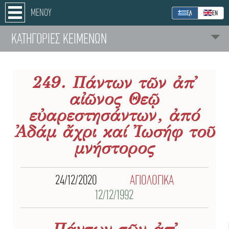
ΜΕΝΟΥ
ΕΛ
ΕΝ
ΚΑΤΗΓΟΡΙΕΣ ΚΕΙΜΕΝΩΝ
249. Πάντων τῶν ἀπ᾿
αἰῶνος Θεῷ
εὐαρεστησάντων, ἀπό
Ἀδάμ ἄχρι καί Ἰωσήφ τοῦ
μνήστορος
24/12/2020
ΑΓΙΟΛΟΓΙΚΑ
12/12/1992