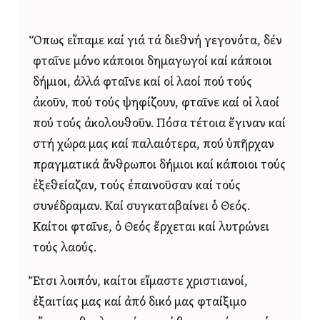
Ὅπως εἴπαμε καί γιά τά διεθνή γεγονότα, δέν
φταῖνε μόνο κάποιοι δημαγωγοί καί κάποιοι
δήμιοι, ἀλλά φταῖνε καί οἱ λαοί πού τούς
ἀκοῦν, πού τούς ψηφίζουν, φταῖνε καί οἱ λαοί
πού τούς ἀκολουθοῦν. Πόσα τέτοια ἔγιναν καί
στή χώρα μας καί παλαιότερα, πού ὑπῆρχαν
πραγματικά ἄνθρωποι δήμιοι καί κάποιοι τούς
ἐξεθείαζαν, τούς ἐπαινοῦσαν καί τούς
συνέδραμαν. Καί συγκαταβαίνει ὁ Θεός.
Καίτοι φταῖνε, ὁ Θεός ἔρχεται καί λυτρώνει
τούς λαούς.
Ἔτσι λοιπόν, καίτοι εἴμαστε χριστιανοί,
ἐξαιτίας μας καί ἀπό δικό μας φταίξιμο