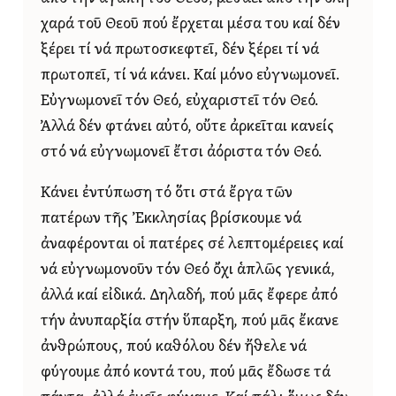
χαρά τοῦ Θεοῦ πού ἔρχεται μέσα του καί δέν
ξέρει τί νά πρωτοσκεφτεῖ, δέν ξέρει τί νά
πρωτοπεῖ, τί νά κάνει. Καί μόνο εὐγνωμονεῖ.
Εὐγνωμονεῖ τόν Θεό, εὐχαριστεῖ τόν Θεό.
Ἀλλά δέν φτάνει αὐτό, οὔτε ἀρκεῖται κανείς
στό νά εὐγνωμονεῖ ἔτσι ἀόριστα τόν Θεό.
Κάνει ἐντύπωση τό ὅτι στά ἔργα τῶν
πατέρων τῆς Ἐκκλησίας βρίσκουμε νά
ἀναφέρονται οἱ πατέρες σέ λεπτομέρειες καί
νά εὐγνωμονοῦν τόν Θεό ὄχι ἁπλῶς γενικά,
ἀλλά καί εἰδικά. Δηλαδή, πού μᾶς ἔφερε ἀπό
τήν ἀνυπαρξία στήν ὕπαρξη, πού μᾶς ἔκανε
ἀνθρώπους, πού καθόλου δέν ἤθελε νά
φύγουμε ἀπό κοντά του, πού μᾶς ἔδωσε τά