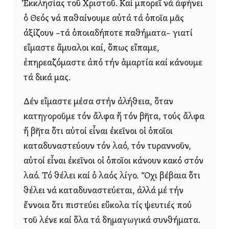
Ἐκκλησίας τοῦ Χριστοῦ. Καί μπορεῖ νά ἀφήνει
ὁ Θεός νά παθαίνουμε αὐτά τά ὁποῖα μᾶς
ἀξίζουν –τά ὁποιαδήποτε παθήματα– γιατί
εἴμαστε ἄμυαλοι καί, ὅπως εἴπαμε,
ἐπηρεαζόμαστε ἀπό τήν ἁμαρτία καί κάνουμε
τά δικά μας.
Δέν εἴμαστε μέσα στήν ἀλήθεια, ὅταν
κατηγοροῦμε τόν ἄλφα ἤ τόν βῆτα, τούς ἄλφα
ἤ βῆτα ὅτι αὐτοί εἶναι ἐκεῖνοι οἱ ὁποῖοι
καταδυναστεύουν τόν λαό, τόν τυραννοῦν,
αὐτοί εἶναι ἐκεῖνοι οἱ ὁποῖοι κάνουν κακό στόν
λαό. Τό θέλει καί ὁ λαός λίγο. Ὄχι βέβαια ὅτι
θέλει νά καταδυναστεύεται, ἀλλά μέ τήν
ἔννοια ὅτι πιστεύει εὔκολα τίς ψευτιές πού
τοῦ λένε καί ὅλα τά δημαγωγικά συνθήματα.