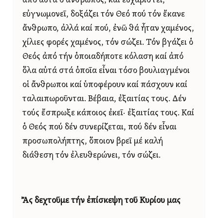
ἀπό αὐτά ὁ ἄνθρωπος, καί εὐχαριστεῖ,
εὐγνωμονεῖ, δοξάζει τόν Θεό πού τόν ἔκανε
ἄνθρωπο, ἀλλά καί πού, ἐνῶ θά ἦταν χαμένος,
χίλιες φορές χαμένος, τόν σώζει. Τόν βγάζει ὁ
Θεός ἀπό τήν ὁποιαδήποτε κόλαση καί ἀπό
ὅλα αὐτά στά ὁποῖα εἶναι τόσο βουλιαγμένοι
οἱ ἄνθρωποι καί ὑποφέρουν καί πάσχουν καί
ταλαιπωροῦνται. Βέβαια, ἐξαιτίας τους. Δέν
τούς ἔσπρωξε κάποιος ἐκεῖ· ἐξαιτίας τους. Καί
ὁ Θεός πού δέν συνερίζεται, πού δέν εἶναι
προσωπολήπτης, ὅποιον βρεῖ μέ καλή
διάθεση τόν ἐλευθερώνει, τόν σώζει.
Ἄς δεχτοῦμε τήν ἐπίσκεψη τοῦ Κυρίου μας