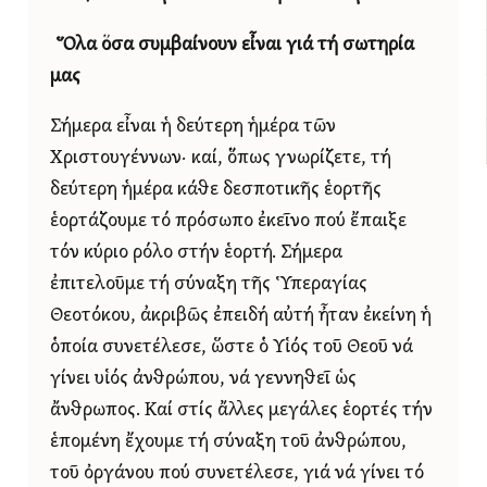
Ὅλα ὅσα συμβαίνουν εἶναι γιά τή σωτηρία
μας
Σήμερα εἶναι ἡ δεύτερη ἡμέρα τῶν
Χριστουγέννων· καί, ὅπως γνωρίζετε, τή
δεύτερη ἡμέρα κάθε δεσποτικῆς ἑορτῆς
ἑορτάζουμε τό πρόσωπο ἐκεῖνο πού ἔπαιξε
τόν κύριο ρόλο στήν ἑορτή. Σήμερα
ἐπιτελοῦμε τή σύναξη τῆς Ὑπεραγίας
Θεοτόκου, ἀκριβῶς ἐπειδή αὐτή ἦταν ἐκείνη ἡ
ὁποία συνετέλεσε, ὥστε ὁ Υἱός τοῦ Θεοῦ νά
γίνει υἱός ἀνθρώπου, νά γεννηθεῖ ὡς
ἄνθρωπος. Καί στίς ἄλλες μεγάλες ἑορτές τήν
ἑπομένη ἔχουμε τή σύναξη τοῦ ἀνθρώπου,
τοῦ ὀργάνου πού συνετέλεσε, γιά νά γίνει τό