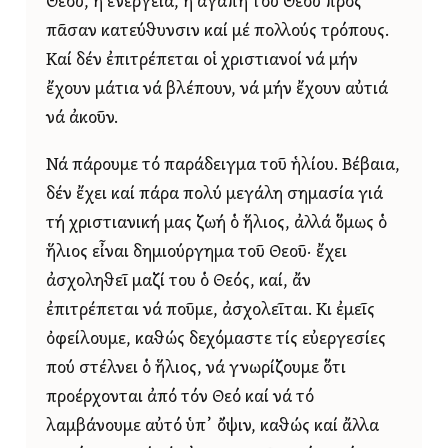
Θεοῦ, ἡ ἐνέργεια, ἡ ἀγάπη τοῦ Θεοῦ πρός
πᾶσαν κατεύθυνσιν καί μέ πολλούς τρόπους.
Καί δέν ἐπιτρέπεται οἱ χριστιανοί νά μήν
ἔχουν μάτια νά βλέπουν, νά μήν ἔχουν αὐτιά
νά ἀκοῦν.
Νά πάρουμε τό παράδειγμα τοῦ ἡλίου. Βέβαια,
δέν ἔχει καί πάρα πολύ μεγάλη σημασία γιά
τή χριστιανική μας ζωή ὁ ἥλιος, ἀλλά ὅμως ὁ
ἥλιος εἶναι δημιούργημα τοῦ Θεοῦ· ἔχει
ἀσχοληθεῖ μαζί του ὁ Θεός, καί, ἄν
ἐπιτρέπεται νά ποῦμε, ἀσχολεῖται. Κι ἐμεῖς
ὀφείλουμε, καθώς δεχόμαστε τίς εὐεργεσίες
πού στέλνει ὁ ἥλιος, νά γνωρίζουμε ὅτι
προέρχονται ἀπό τόν Θεό καί νά τό
λαμβάνουμε αὐτό ὑπ᾿ ὄψιν, καθώς καί ἄλλα