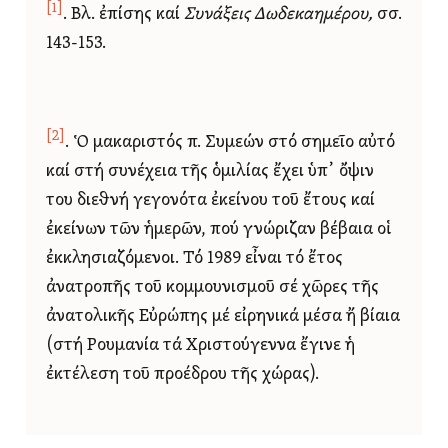
[1]
. Βλ. ἐπίσης καί
Συνάξεις Δωδεκαημέρου,
σσ.
143-153.
[2]
. Ὁ μακαριστός π. Συμεών στό σημεῖο αὐτό
καί στή συνέχεια τῆς ὁμιλίας ἔχει ὑπ᾿ ὄψιν
του διεθνή γεγονότα ἐκείνου τοῦ ἔτους καί
ἐκείνων τῶν ἡμερῶν, πού γνώριζαν βέβαια οἱ
ἐκκλησιαζόμενοι. Τό 1989 εἶναι τό ἔτος
ἀνατροπῆς τοῦ κομμουνισμοῦ σέ χῶρες τῆς
ἀνατολικῆς Εὐρώπης μέ εἰρηνικά μέσα ἤ βίαια
(στή Ρουμανία τά Χριστούγεννα ἔγινε ἡ
ἐκτέλεση τοῦ προέδρου τῆς χώρας).