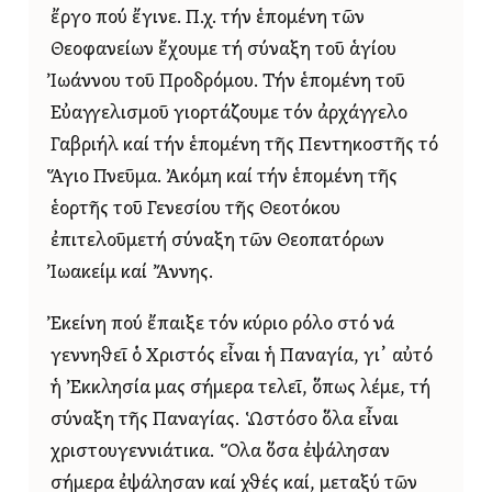
ἔργο πού ἔγινε. Π.χ. τήν ἑπομένη τῶν
Θεοφανείων ἔχουμε τή σύναξη τοῦ ἁγίου
Ἰωάννου τοῦ Προδρόμου. Τήν ἑπομένη τοῦ
Εὐαγγελισμοῦ γιορτάζουμε τόν ἀρχάγγελο
Γαβριήλ καί τήν ἑπομένη τῆς Πεντηκοστῆς τό
Ἅγιο Πνεῦμα. Ἀκόμη καί τήν ἑπομένη τῆς
ἑορτῆς τοῦ Γενεσίου τῆς Θεοτόκου
ἐπιτελοῦμετή σύναξη τῶν Θεοπατόρων
Ἰωακείμ καί Ἄννης.
Ἐκείνη πού ἔπαιξε τόν κύριο ρόλο στό νά
γεννηθεῖ ὁ Χριστός εἶναι ἡ Παναγία, γι᾿ αὐτό
ἡ Ἐκκλησία μας σήμερα τελεῖ, ὅπως λέμε, τή
σύναξη τῆς Παναγίας. Ὡστόσο ὅλα εἶναι
χριστουγεννιάτικα. Ὅλα ὅσα ἐψάλησαν
σήμερα ἐψάλησαν καί χθές καί, μεταξύ τῶν