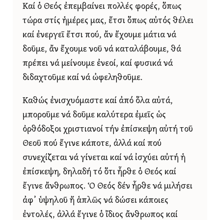
Καί ὁ Θεός ἐπεμβαίνει πολλές φορές, ὅπως
τώρα στίς ἡμέρες μας, ἔτσι ὅπως αὐτός θέλει
καί ἐνεργεῖ ἔτσι πού, ἄν ἔχουμε μάτια νά
δοῦμε, ἄν ἔχουμε νοῦ νά καταλάβουμε, θά
πρέπει νά μείνουμε ἐνεοί, καί φυσικά νά
διδαχτοῦμε καί νά ὠφεληθοῦμε.
Καθώς ἐνισχυόμαστε καί ἀπό ὅλα αὐτά,
μποροῦμε νά δοῦμε καλύτερα ἐμεῖς ὡς
ὀρθόδοξοι χριστιανοί τήν ἐπίσκεψη αὐτή τοῦ
Θεοῦ πού ἔγινε κάποτε, ἀλλά καί πού
συνεχίζεται νά γίνεται καί νά ἰσχύει αὐτή ἡ
ἐπίσκεψη, δηλαδή τό ὅτι ἦρθε ὁ Θεός καί
ἔγινε ἄνθρωπος. Ὁ Θεός δέν ἦρθε νά μιλήσει
ἀφ᾿ ὑψηλοῦ ἤ ἁπλῶς νά δώσει κάποιες
ἐντολές, ἀλλά ἔγινε ὁ ἴδιος ἄνθρωπος καί