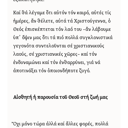
Καί θά λέγαμε ὅτι αὐτόν τόν καιρό, αὐτές τίς
ἡμέρες, ἄν θέλετε, αὐτά τά Χριστούγεννα, ὁ
Θεός ἐπισκέπτεται τόν λαό του –ἄν λάβουμε
ὑπ᾿ ὄψιν μας ὅτι τά πιό πολλά συγκλονιστικά
γεγονότα συντελοῦνται σέ χριστιανικούς
λαούς, σέ χριστιανικές χῶρες– καί τόν
ἐνδυναμώνει καί τόν ἐνθαρρύνει, γιά νά
ἀποτινάξει τόν ὁποιονδήποτε ζυγό.
Αἰσθητή ἡ παρουσία τοῦ Θεοῦ στή ζωή μας
Ὄχι μόνο τώρα ἀλλά καί ἄλλες φορές, πολλά