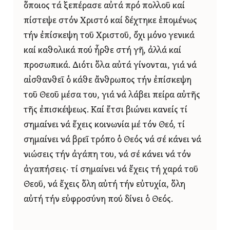
ὅποιος τά ξεπέρασε αὐτά πρό πολλοῦ καί
πίστεψε στόν Χριστό καί δέχτηκε ἑπομένως
τήν ἐπίσκεψη τοῦ Χριστοῦ, ὄχι μόνο γενικά
καί καθολικά πού ἦρθε στή γῆ, ἀλλά καί
προσωπικά. Διότι ὅλα αὐτά γίνονται, γιά νά
αἰσθανθεῖ ὁ κάθε ἄνθρωπος τήν ἐπίσκεψη
τοῦ Θεοῦ μέσα του, γιά νά λάβει πείρα αὐτῆς
τῆς ἐπισκέψεως. Καί ἔτσι βιώνει κανείς τί
σημαίνει νά ἔχεις κοινωνία μέ τόν Θεό, τί
σημαίνει νά βρεῖ τρόπο ὁ Θεός νά σέ κάνει νά
νιώσεις τήν ἀγάπη του, νά σέ κάνει νά τόν
ἀγαπήσεις· τί σημαίνει νά ἔχεις τή χαρά τοῦ
Θεοῦ, νά ἔχεις ὅλη αὐτή τήν εὐτυχία, ὅλη
αὐτή τήν εὐφροσύνη πού δίνει ὁ Θεός.