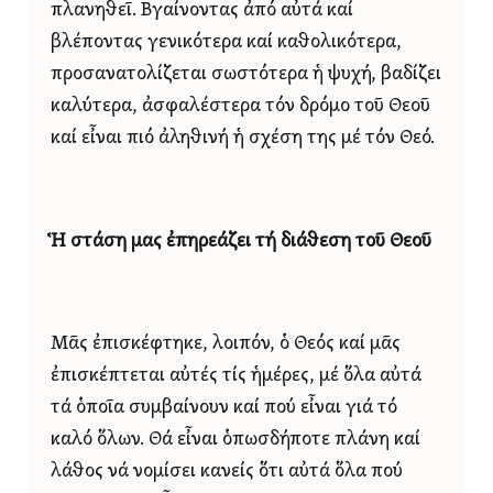
πλανηθεῖ. Βγαίνοντας ἀπό αὐτά καί
βλέποντας γενικότερα καί καθολικότερα,
προσανατολίζεται σωστότερα ἡ ψυχή, βαδίζει
καλύτερα, ἀσφαλέστερα τόν δρόμο τοῦ Θεοῦ
καί εἶναι πιό ἀληθινή ἡ σχέση της μέ τόν Θεό.
Ἡ στάση μας ἐπηρεάζει τή διάθεση τοῦ Θεοῦ
Μᾶς ἐπισκέφτηκε, λοιπόν, ὁ Θεός καί μᾶς
ἐπισκέπτεται αὐτές τίς ἡμέρες, μέ ὅλα αὐτά
τά ὁποῖα συμβαίνουν καί πού εἶναι γιά τό
καλό ὅλων. Θά εἶναι ὁπωσδήποτε πλάνη καί
λάθος νά νομίσει κανείς ὅτι αὐτά ὅλα πού