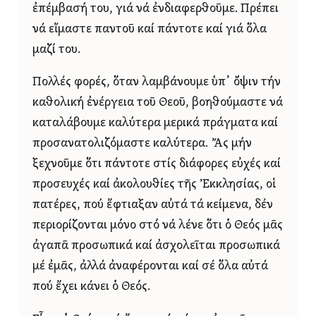
ἐπέμβασή του, γιά νά ἐνδιαφερθοῦμε. Πρέπει
νά εἴμαστε παντοῦ καί πάντοτε καί γιά ὅλα
μαζί του.
Πολλές φορές, ὅταν λαμβάνουμε ὑπ᾿ ὄψιν τήν
καθολική ἐνέργεια τοῦ Θεοῦ, βοηθούμαστε νά
καταλάβουμε καλύτερα μερικά πράγματα καί
προσανατολιζόμαστε καλύτερα. Ἄς μήν
ξεχνοῦμε ὅτι πάντοτε στίς διάφορες εὐχές καί
προσευχές καί ἀκολουθίες τῆς Ἐκκλησίας, οἱ
πατέρες, πού ἔφτιαξαν αὐτά τά κείμενα, δέν
περιορίζονται μόνο στό νά λένε ὅτι ὁ Θεός μᾶς
ἀγαπᾶ προσωπικά καί ἀσχολεῖται προσωπικά
μέ ἐμᾶς, ἀλλά ἀναφέρονται καί σέ ὅλα αὐτά
πού ἔχει κάνει ὁ Θεός.