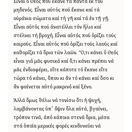
Εἶναι ὁ Θεός πού ἔκανε τά πάντα ἐκ τοῦ
μηδενός. Εἶναι αὐτός πού ἔκανε καί τά
οὐράνια σώματα καί τή γῆ καί τά ἐν τῇ γῇ.
Εἶναι αὐτός πού ἀνατέλλει τόν ἥλιο καί
στέλνει τή βροχή. Εἶναι αὐτός πού ὁρίζει τούς
καιρούς. Εἶναι αὐτός πού ὁρίζει τούς λαούς καί
καθορίζει τά ὅρια τῶν λαῶν. Ὅ,τι κάνει ὁ Θεός
εἶναι γιά μᾶς φυσικά καί ὅ,τι κάνει πρέπει νά
μᾶς ἐνδιαφέρει, εἴτε κάποτε τό ἔκανε εἴτε
τώρα τό κάνει, ὅπου κι ἄν τό κάνει καί ὅσο κι
ἄν φαίνεται αὐτό μακρινό καί ξένο.
Ἀλλά ὅμως θέλω νά τονίσω ὅτι ἡ ψυχή,
λαμβάνοντας ὑπ᾿ ὄψιν ὅλα αὐτά, βγαίνει,
τρόπον τινά, ἀπό κάποια στενά ὅρια, μέσα
στά ὁποῖα μερικές φορές κινδυνεύει νά