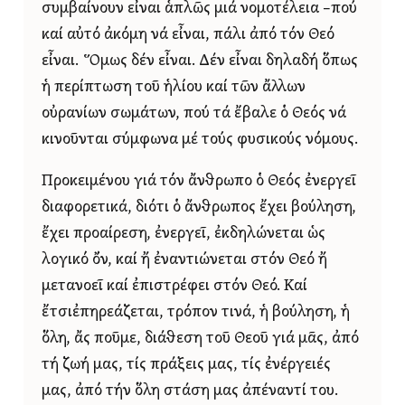
συμβαίνουν εἶναι ἁπλῶς μιά νομοτέλεια –πού
καί αὐτό ἀκόμη νά εἶναι, πάλι ἀπό τόν Θεό
εἶναι. Ὅμως δέν εἶναι. Δέν εἶναι δηλαδή ὅπως
ἡ περίπτωση τοῦ ἡλίου καί τῶν ἄλλων
οὐρανίων σωμάτων, πού τά ἔβαλε ὁ Θεός νά
κινοῦνται σύμφωνα μέ τούς φυσικούς νόμους.
Προκειμένου γιά τόν ἄνθρωπο ὁ Θεός ἐνεργεῖ
διαφορετικά, διότι ὁ ἄνθρωπος ἔχει βούληση,
ἔχει προαίρεση, ἐνεργεῖ, ἐκδηλώνεται ὡς
λογικό ὄν, καί ἤ ἐναντιώνεται στόν Θεό ἤ
μετανοεῖ καί ἐπιστρέφει στόν Θεό. Καί
ἔτσιἐπηρεάζεται, τρόπον τινά, ἡ βούληση, ἡ
ὅλη, ἄς ποῦμε, διάθεση τοῦ Θεοῦ γιά μᾶς, ἀπό
τή ζωή μας, τίς πράξεις μας, τίς ἐνέργειές
μας, ἀπό τήν ὅλη στάση μας ἀπέναντί του.