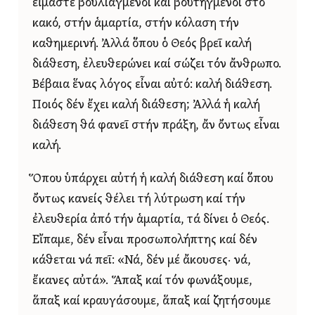
εἴμαστε βουλιαγμένοι καί βουτηγμένοι στό
κακό, στήν ἁμαρτία, στήν κόλαση τήν
καθημερινή. Ἀλλά ὅπου ὁ Θεός βρεῖ καλή
διάθεση, ἐλευθερώνει καί σώζει τόν ἄνθρωπο.
Βέβαια ἕνας λόγος εἶναι αὐτό: καλή διάθεση.
Ποιός δέν ἔχει καλή διάθεση; Ἀλλά ἡ καλή
διάθεση θά φανεῖ στήν πράξη, ἄν ὄντως εἶναι
καλή.
Ὅπου ὑπάρχει αὐτή ἡ καλή διάθεση καί ὅπου
ὄντως κανείς θέλει τή λύτρωση καί τήν
ἐλευθερία ἀπό τήν ἁμαρτία, τά δίνει ὁ Θεός.
Εἴπαμε, δέν εἶναι προσωπολήπτης καί δέν
κάθεται νά πεῖ: «Νά, δέν μέ ἄκουσες· νά,
ἔκανες αὐτά». Ἅπαξ καί τόν φωνάξουμε,
ἅπαξ καί κραυγάσουμε, ἅπαξ καί ζητήσουμε