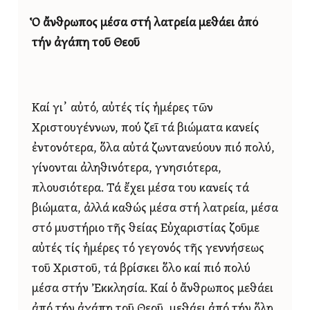
Ὁ ἄνθρωπος μέσα στή λατρεία
μεθάει ἀπό
τήν ἀγάπη τοῦ Θεοῦ
Καί γι᾿ αὐτό, αὐτές τίς ἡμέρες τῶν
Χριστουγέννων, πού ζεῖ τά βιώματα κανείς
ἐντονότερα, ὅλα αὐτά ζωντανεύουν πιό πολύ,
γίνονται ἀληθινότερα, γνησιότερα,
πλουσιότερα. Τά ἔχει μέσα του κανείς τά
βιώματα, ἀλλά καθώς μέσα στή λατρεία, μέσα
στό μυστήριο τῆς θείας Εὐχαριστίας ζοῦμε
αὐτές τίς ἡμέρες τό γεγονός τῆς γεννήσεως
τοῦ Χριστοῦ, τά βρίσκει ὅλο καί πιό πολύ
μέσα στήν Ἐκκλησία. Καί ὁ ἄνθρωπος μεθάει
ἀπό τήν ἀγάπη τοῦ Θεοῦ, μεθάει ἀπό τήν ὅλη