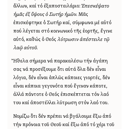
ἄλλων, καί τό ἐξαποστειλάριο:
Ἐπεσκέψατο
ἡμᾶς ἐξ ὕψους ὁ Σωτήρ ἡμῶν
. Μᾶς
ἐπισκέφτηκε ὁ Σωτήρ καί, σύμφωνα μέ αὐτό
πού λέγεται στό κοινωνικό τῆς ἑορτῆς, ἔγινε
αὐτό, καθώς ὁ Θεός
λύτρωσιν ἀπέστειλε τῷ
λαῷ αὐτοῦ
.
Ἤθελα σήμερα νά παρακαλέσω τήν ἀγάπη
σας νά προσέξουμε ὅτι αὐτά ὅλα δέν εἶναι
λόγια, δέν εἶναι ἁπλῶς κάποιες γιορτές, δέν
εἶναι κάποια γεγονότα πού ἔγιναν κάποτε,
ἀλλά πάντοτε ὁ Θεός ἐπισκέπτεται τόν λαό
του καί ἀποστέλλει λύτρωση στόν λαό του.
Νομίζω ὅτι δέν πρέπει νά βγάλουμε ἔξω ἀπό
τήν πρόνοια τοῦ Θεοῦ καί ἔξω ἀπό τό χέρι τοῦ