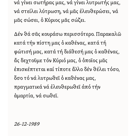
νά γίνει σωτήρας μας, νά γίνει λυτρωτής μας,
νά στείλει λύτρωση, νά μᾶς ἐλευθερώσει, νά
μᾶς σώσει, ὁ Κύριος μᾶς σώζει.
Δέν θά σᾶς κουράσω περισσότερο. Παρακαλῶ
κατά τήν πίστη μας ὁ καθένας, κατά τή
φώτισή μας, κατά τή διάθεσή μας ὁ καθένας,
ἄς δεχτοῦμε τόν Κύριό μας, ὁ ὁποῖος μᾶς
ἐπισκέπτεται καί τίποτε ἄλλο δέν θέλει τόσο,
ὅσο τό νά λυτρωθεῖ ὁ καθένας μας,
πραγματικά νά ἐλευθερωθεῖ ἀπό τήν
ἁμαρτία, νά σωθεῖ.
26-12-1989