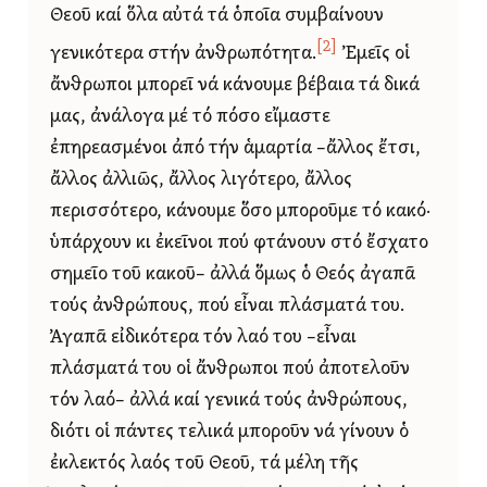
Θεοῦ καί ὅλα αὐτά τά ὁποῖα συμβαίνουν
[2]
γενικότερα στήν ἀνθρωπότητα.
Ἐμεῖς οἱ
ἄνθρωποι μπορεῖ νά κάνουμε βέβαια τά δικά
μας, ἀνάλογα μέ τό πόσο εἴμαστε
ἐπηρεασμένοι ἀπό τήν ἁμαρτία –ἄλλος ἔτσι,
ἄλλος ἀλλιῶς, ἄλλος λιγότερο, ἄλλος
περισσότερο, κάνουμε ὅσο μποροῦμε τό κακό·
ὑπάρχουν κι ἐκεῖνοι πού φτάνουν στό ἔσχατο
σημεῖο τοῦ κακοῦ– ἀλλά ὅμως ὁ Θεός ἀγαπᾶ
τούς ἀνθρώπους, πού εἶναι πλάσματά του.
Ἀγαπᾶ εἰδικότερα τόν λαό του –εἶναι
πλάσματά του οἱ ἄνθρωποι πού ἀποτελοῦν
τόν λαό– ἀλλά καί γενικά τούς ἀνθρώπους,
διότι οἱ πάντες τελικά μποροῦν νά γίνουν ὁ
ἐκλεκτός λαός τοῦ Θεοῦ, τά μέλη τῆς