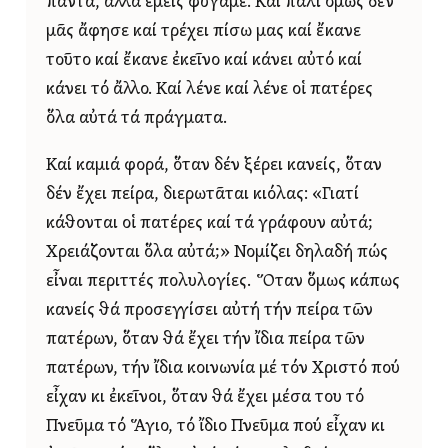
πάντα, ἀλλά ἐμεῖς φύγαμε. Καί πάλι ὅμως δέν
μᾶς ἄφησε καί τρέχει πίσω μας καί ἔκανε
τοῦτο καί ἔκανε ἐκεῖνο καί κάνει αὐτό καί
κάνει τό ἄλλο. Καί λένε καί λένε οἱ πατέρες
ὅλα αὐτά τά πράγματα.
Καί καμιά φορά, ὅταν δέν ξέρει κανείς, ὅταν
δέν ἔχει πείρα, διερωτᾶται κιόλας: «Γιατί
κάθονται οἱ πατέρες καί τά γράφουν αὐτά;
Χρειάζονται ὅλα αὐτά;» Νομίζει δηλαδή πώς
εἶναι περιττές πολυλογίες. Ὅταν ὅμως κάπως
κανείς θά προσεγγίσει αὐτή τήν πείρα τῶν
πατέρων, ὅταν θά ἔχει τήν ἴδια πείρα τῶν
πατέρων, τήν ἴδια κοινωνία μέ τόν Χριστό πού
εἶχαν κι ἐκεῖνοι, ὅταν θά ἔχει μέσα του τό
Πνεῦμα τό Ἅγιο, τό ἴδιο Πνεῦμα πού εἶχαν κι