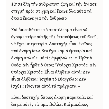
ἔζησε ὅλη τήν ἀνθρώπινη ζωή καί τήν ἁγίασε
στιγμή πρός στιγμή καί ἔκανε ὅλα αὐτά τά
ὁποῖα ἔκανε γιά τόν ἄνθρωπο.
Καί ὁπωσδήποτε τό ἀποτέλεσμα εἶναι νά
ἔχουμε πείρα αὐτῆς τῆς ἐπισκέψεως τοῦ Θεοῦ,
νά ἔχουμε ἐμπειρία. Δυστυχής εἶναι ἐκεῖνος
πού ἀκόμη ἴσως δέν ἔχει καμιά ἐμπειρία καί
ἀκόμη παλεύει μέ τίς ἀμφιβολίες: «Ἦρθε ὁ
Θεός; Δέν ἦρθε ὁ Θεός; Ὑπάρχει Χριστός; Δέν
ὑπάρχει Χριστός; Εἶναι ἀλήθεια αὐτά; Δέν
εἶναι ἀλήθεια; Ἰσχύει τό Εὐαγγέλιο; Δέν
ἰσχύει; Γίνονται αὐτά τά πράγματα;»
Εἶναι δυστυχής ὅποιος ἀκόμη παραπαίει καί
ζεῖ μέ αὐτές τίς ἀμφιβολίες. Καί μακάριος