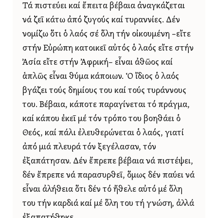
Τά πιστεύει καί ἔπειτα βέβαια ἀναγκάζεται
νά ζεῖ κάτω ἀπό ζυγούς καί τυραννίες. Δέν
νομίζω ὅτι ὁ λαός σέ ὅλη τήν οἰκουμένη –εἴτε
στήν Εὐρώπη κατοικεῖ αὐτός ὁ λαός εἴτε στήν
Ἀσία εἴτε στήν Ἀφρική– εἶναι ἀθῶος καί
ἁπλῶς εἶναι θύμα κάποιων. Ὁ ἴδιος ὁ λαός
βγάζει τούς δημίους του καί τούς τυράννους
του. Βέβαια, κάποτε παραγίνεται τό πράγμα,
καί κάπου ἐκεῖ μέ τόν τρόπο του βοηθάει ὁ
Θεός, καί πάλι ἐλευθερώνεται ὁ λαός, γιατί
ἀπό μιά πλευρά τόν ξεγέλασαν, τόν
ἐξαπάτησαν. Δέν ἔπρεπε βέβαια νά πιστέψει,
δέν ἔπρεπε νά παρασυρθεῖ, ὅμως δέν παύει νά
εἶναι ἀλήθεια ὅτι δέν τό ἤθελε αὐτό μέ ὅλη
του τήν καρδιά καί μέ ὅλη του τή γνώση, ἀλλά
ἐξαπατήθηκε.