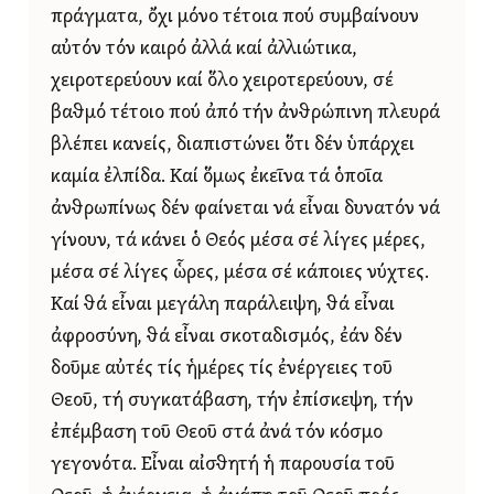
πράγματα, ὄχι μόνο τέτοια πού συμβαίνουν
αὐτόν τόν καιρό ἀλλά καί ἀλλιώτικα,
χειροτερεύουν καί ὅλο χειροτερεύουν, σέ
βαθμό τέτοιο πού ἀπό τήν ἀνθρώπινη πλευρά
βλέπει κανείς, διαπιστώνει ὅτι δέν ὑπάρχει
καμία ἐλπίδα. Καί ὅμως ἐκεῖνα τά ὁποῖα
ἀνθρωπίνως δέν φαίνεται νά εἶναι δυνατόν νά
γίνουν, τά κάνει ὁ Θεός μέσα σέ λίγες μέρες,
μέσα σέ λίγες ὧρες, μέσα σέ κάποιες νύχτες.
Καί θά εἶναι μεγάλη παράλειψη, θά εἶναι
ἀφροσύνη, θά εἶναι σκοταδισμός, ἐάν δέν
δοῦμε αὐτές τίς ἡμέρες τίς ἐνέργειες τοῦ
Θεοῦ, τή συγκατάβαση, τήν ἐπίσκεψη, τήν
ἐπέμβαση τοῦ Θεοῦ στά ἀνά τόν κόσμο
γεγονότα. Εἶναι αἰσθητή ἡ παρουσία τοῦ