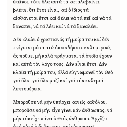
ἐκεῖνοι, τότε ὅλα αὐτά τά καταλαβαίνει,
βλέπει ὅτι ἔτσι εἶναι, καί ὁ ἴδιος τά
αἰσθάνεται ἔτσι καί θέλει νά τά πεῖ καί νά τά
ξαναπεῖ, νά τά λέει καί νά τά ξαναλέει.
Δέν κλαίει ὁ χριστιανός τή μοίρα του καί δέν
πνίγεται μέσα στά ὁποιαδήποτε καθημερινά,
ἄς ποῦμε, μή καλά πράγματα, τά ὁποῖα ἔχουν
καί αὐτά τόν λόγο τους. Δέν εἶναι ἔτσι. Δέν
κλαίει τή μοίρα του, ἀλλά εὐγνωμονεῖ τόν Θεό
γιά ὅλα· γιά ὅλα μαζί καί γιά τήν καθεμιά
λεπτομέρεια.
Μποροῦσε νά μήν ὑπάρχει κανείς καθόλου,
μποροῦσε νά μήν εἶχε γίνει κάν ἄνθρωπος, νά
μήν τόν εἶχε κάνει ὁ Θεός ἄνθρωπο. Ἀρχίζει