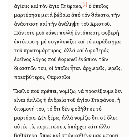
[1]
ἁγίους καί τόν ἅγιο Στέφανο,
ὁ ὁποῖος
μαρτύρησε μετά βέβαια ἀπό τόν θάνατο, τήν
ἀνάσταση καί τήν ἀνάληψη τοῦ Χριστοῦ.
Πάντοτε μοῦ κάνει πολλή ἐντύπωση, φοβερή
ἐντύπωση· μέ συγκλονίζει καί τό παράδειγμα
τοῦ πρωτομάρτυρος, ἀλλά καί ὁ φοβερός
ἐκεῖνος λόγος πού ἐκφωνεῖ ἐνώπιον τῶν
δικαστῶν του, οἱ ὁποῖοι ἦταν ἀρχιερεῖς, ἱερεῖς,
πρεσβύτεροι, Φαρισαῖοι.
Ἐκεῖνο πού πρέπει, νομίζω, νά προσέξουμε δέν
εἶναι ἁπλῶς ἡ ἀνδρεία τοῦ ἁγίου Στεφάνου, ἡ
ὑπομονή του, τό ὅτι δέν φοβήθηκε τό
μαρτύριο. Δέν ξέρω, ἀλλά νομίζω ὅτι σέ ὅλες
αὐτές τίς περιπτώσεις ὑπάρχει κάτι ἄλλο
βαθύτερο, ὅπως καί στόν καθένα μας μπορεῖ