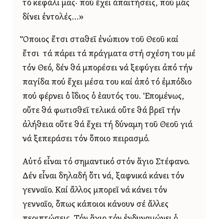
τό κεφάλι μας· πού ἔχει ἀπαιτήσεις, πού μᾶς
δίνει ἐντολές…»
Ὅποιος ἔτσι σταθεῖ ἐνώπιον τοῦ Θεοῦ καί
ἔτσι τά πάρει τά πράγματα στή σχέση του μέ
τόν Θεό, δέν θά μπορέσει νά ξεφύγει ἀπό τήν
παγίδα πού ἔχει μέσα του καί ἀπό τό ἐμπόδιο
πού φέρνει ὁ ἴδιος ὁ ἑαυτός του. Ἑπομένως,
οὔτε θά φωτισθεῖ τελικά οὔτε θά βρεῖ τήν
ἀλήθεια οὔτε θά ἔχει τή δύναμη τοῦ Θεοῦ γιά
νά ξεπεράσει τόν ὅποιο πειρασμό.
Αὐτό εἶναι τό σημαντικό στόν ἅγιο Στέφανο.
Δέν εἶναι δηλαδή ὅτι νά, ξαφνικά κάνει τόν
γενναῖο. Καί ἄλλος μπορεῖ νά κάνει τόν
γενναῖο, ὅπως κάποιοι κάνουν σέ ἄλλες
περιπτώσεις. Τόν ἅγιο τόν ἐνδυναμώνει ὁ