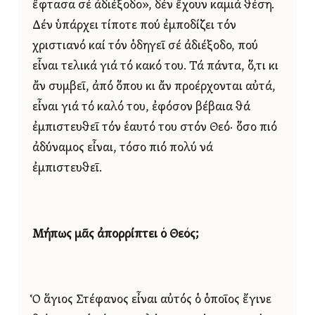
ἔφτασα σέ ἀδιέξοδο», δέν ἔχουν καμιά θέση.
Δέν ὑπάρχει τίποτε πού ἐμποδίζει τόν
χριστιανό καί τόν ὁδηγεῖ σέ ἀδιέξοδο, πού
εἶναι τελικά γιά τό κακό του. Τά πάντα, ὅ,τι κι
ἄν συμβεῖ, ἀπό ὅπου κι ἄν προέρχονται αὐτά,
εἶναι γιά τό καλό του, ἐφόσον βέβαια θά
ἐμπιστευθεῖ τόν ἑαυτό του στόν Θεό· ὅσο πιό
ἀδύναμος εἶναι, τόσο πιό πολύ νά
ἐμπιστευθεῖ.
Μήπως μᾶς ἀπορρίπτει ὁ Θεός;
Ὁ ἅγιος Στέφανος εἶναι αὐτός ὁ ὁποῖος ἔγινε