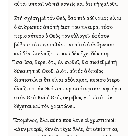
αὐτά· μπορεῖ νά πεῖ κανείς καί ὅτι τή χαλοῦν.
Στή σχέση μέ τόν Θεό, ὅσο πιό ἀδύναμος εἶναι
ὁ ἄνθρωπος ἀπό τή δική του πλευρά, τόσο
περισσότερο ὁ Θεός τόν εὐλογεῖ· ἐφόσον
βέβαια τό συναισθάνεται αὐτό ὁ ἄνθρωπος
καί δέν ἀπελπίζεται πού δέν ἔχει δύναμη.
Ἴσα-ἴσα, ξέρει ὅτι, ἄν σωθεῖ, θά σωθεῖ μέ τή
δύναμη τοῦ Θεοῦ. Διότι αὐτός ὁ ὁποῖος
διαπιστώνει ὅτι εἶναι ἀδύναμος, περισσότερο
ἐλπίζει στόν Θεό καί περισσότερο καταφεύγει
στόν Θεό. Καί ὁ Θεός ἀκριβῶς γι᾿ αὐτό τόν
δέχεται καί τόν χαριτώνει.
Ἑπομένως, ὅλα αὐτά πού λένε οἱ χριστιανοί:
«Δέν μπορῶ, δέν ἀντέχω ἄλλο, ἀπελπίστηκα,