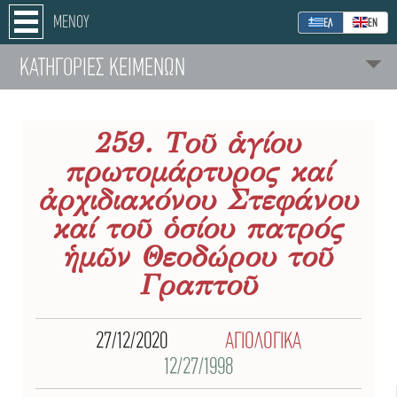
ΜΕΝΟΥ
ΕΛ
ΕΝ
ΚΑΤΗΓΟΡΙΕΣ ΚΕΙΜΕΝΩΝ
259. Τοῦ ἁγίου
πρωτομάρτυρος καί
ἀρχιδιακόνου Στεφάνου
καί τοῦ ὁσίου πατρός
ἡμῶν Θεοδώρου τοῦ
Γραπτοῦ
27/12/2020
ΑΓΙΟΛΟΓΙΚΑ
12/27/1998