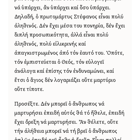
νά ὑπάρχει, ἄν ὑπάρχει καί ὅσο ὑπάρχει.
Δηλαδή, ὁ πρωτομάρτυς Στέφανος εἶναι πολύ
ἀληθινός. Δέν ἔχει μέσα του πονηρία, δέν ἔχει
διπλή προσωπικότητα, ἀλλά εἶναι πολύ
ἀληθινός, πολύ εἰλικρινής καί
ἀπαγκιστρωμένος ἀπό τόν ἑαυτό του. Ὁπότε,
τόν ἐμπιστεύεται ὁ Θεός, τόν εὐλογεῖ
ἀνάλογα καί ἐπίσης τόν ἐνδυναμώνει, καί
ἔτσι ὁ ἅγιος δέν λογαριάζει οὔτε μαρτύριο
οὔτε τίποτε.
Προσέξτε. Δέν μπορεῖ ὁ ἄνθρωπος νά
μαρτυρήσει ἐπειδή αὐτός θά τό ἤθελε, ἐπειδή
ἔχει ὄρεξη νά μαρτυρήσει. Ἄν θέλετε, οὔτε
τήν ἀλήθεια μπορεῖ νά τή βρεῖ ὁ ἄνθρωπος