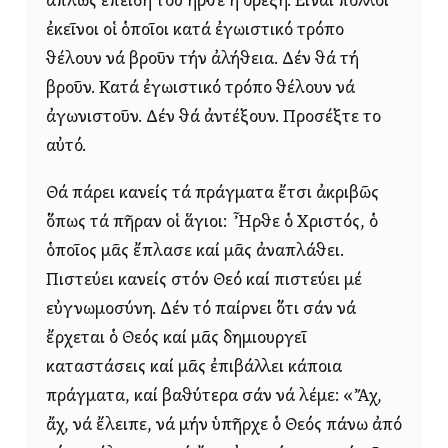
ἁπλῶς ἐπειδή τοῦ ἦρθε ἡ ὄρεξη. Εἶναι πολλοί
ἐκεῖνοι οἱ ὁποῖοι κατά ἐγωιστικό τρόπο
θέλουν νά βροῦν τήν ἀλήθεια. Δέν θά τή
βροῦν. Κατά ἐγωιστικό τρόπο θέλουν νά
ἀγωνιστοῦν. Δέν θά ἀντέξουν. Προσέξτε το
αὐτό.
Θά πάρει κανείς τά πράγματα ἔτσι ἀκριβῶς
ὅπως τά πῆραν οἱ ἅγιοι: Ἦρθε ὁ Χριστός, ὁ
ὁποῖος μᾶς ἔπλασε καί μᾶς ἀναπλάθει.
Πιστεύει κανείς στόν Θεό καί πιστεύει μέ
εὐγνωμοσύνη. Δέν τό παίρνει ὅτι σάν νά
ἔρχεται ὁ Θεός καί μᾶς δημιουργεῖ
καταστάσεις καί μᾶς ἐπιβάλλει κάποια
πράγματα, καί βαθύτερα σάν νά λέμε: «Ἄχ,
ἄχ, νά ἔλειπε, νά μήν ὑπῆρχε ὁ Θεός πάνω ἀπό