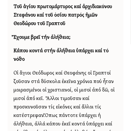
Τοῦ ἁγίου πρωτομάρτυρος καί ἀρχιδιακόνου
Στεφάνου καί τοῦ ὁσίου πατρός ἡμῶν
Θεοδώρου τοῦ Γραπτοῦ
Ἔχουμε βρεῖ τήν ἀλήθεια;
Κάπου κοντά στήν ἀλήθεια ὑπάρχει καί τό
νόθο
Οἱ ἅγιοι Θεόδωρος καί Θεοφάνης οἱ Γραπτοί
ζοῦσαν στά δύσκολα ἐκεῖνα χρόνια πού ἦταν
μοιρασμένοι οἱ χριστιανοί, οἱ μισοί ἀπό δῶ, οἱ
μισοί ἀπό κεῖ. Ἄλλοι τιμοῦσαν καί
προσκυνοῦσαν τίς εἰκόνες καί ἄλλοι τίς
κατέστρεφαν.Ὅπως πάντοτε ὑπάρχει ἡ
ἀλήθεια, ἀλλά κάπου ἐκεῖ κοντά ὑπάρχει καί