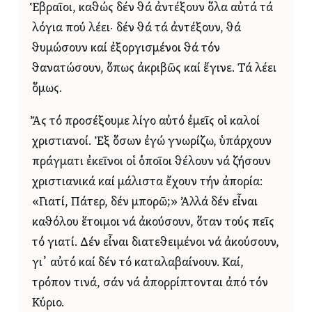
Ἑβραῖοι, καθώς δέν θά ἀντέξουν ὅλα αὐτά τά
λόγια πού λέει· δέν θά τά ἀντέξουν, θά
θυμώσουν καί ἐξοργισμένοι θά τόν
θανατώσουν, ὅπως ἀκριβῶς καί ἔγινε. Τά λέει
ὅμως.
Ἄς τό προσέξουμε λίγο αὐτό ἐμεῖς οἱ καλοί
χριστιανοί. Ἐξ ὅσων ἐγώ γνωρίζω, ὑπάρχουν
πράγματι ἐκεῖνοι οἱ ὁποῖοι θέλουν νά ζήσουν
χριστιανικά καί μάλιστα ἔχουν τήν ἀπορία:
«Γιατί, Πάτερ, δέν μπορῶ;» Ἀλλά δέν εἶναι
καθόλου ἕτοιμοι νά ἀκούσουν, ὅταν τούς πεῖς
τό γιατί. Δέν εἶναι διατεθειμένοι νά ἀκούσουν,
γι᾿ αὐτό καί δέν τό καταλαβαίνουν. Καί,
τρόπον τινά, σάν νά ἀπορρίπτονται ἀπό τόν
Κύριο.