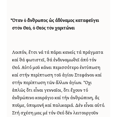
Ὅταν ὁ ἄνθρωπος ὡς ἀδύναμος
καταφεύγει
στόν Θεό,
ὁ Θεός τόν χαριτώνει
Λοιπόν, ἔτσι νά τά πάρει κανείς τά πράγματα
καί θά φωτιστεῖ, θά ἐνδυναμωθεῖ ἀπό τόν
Θεό. Αὐτό μοῦ κάνει περισσότερο ἐντύπωση
καί στήν περίπτωση τοῦ ἁγίου Στεφάνου καί
στήν περίπτωση τῶν ἄλλων ἁγίων. Ὄχι
ἁπλῶς ὅτι εἶναι γενναῖοι, ὅτι ἔχουν τό
ἀνθρώπινο κουράγιο καί τήν ἀνθρώπινη, ἄς
ποῦμε, ὑπομονή καί παλικαριά. Δέν εἶναι αὐτό.
Στή σχέση μας μέ τόν Θεό δέν λειτουργοῦν