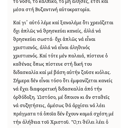
τό νόθο, τό κάλπικο, τό μή ἀληθές, ἔτσι καί
μέσα στή Βυζαντινή αὐτοκρατορία.
Καί γι᾿ αὐτό λέμε καί ξαναλέμε ὅτι χρειάζεται
ὄχι ἁπλῶς νά θρησκεύει κανείς, ἀλλά νά
θρησκεύει σωστά· ὄχι ἁπλῶς νά εἶναι
χριστιανός, ἀλλά νά εἶναι ἀληθινός
χριστιανός. Καί τότε μέν παλαιά, πίστευε ὁ
καθένας ὅπως πίστευε στή δική του
διδασκαλία καί μέ βάση αὐτήν ζοῦσε κιόλας.
Σήμερα δέν εἶναι τόσο ὅτι ἐμφανίζεται κανείς
νά ἔχει διαφορετική διδασκαλία ἀπό τήν
ὀρθόδοξη. Ὡστόσο, μέ ὅποιον κι ἄν σταθεῖς
νά συζητήσεις, ἀμέσως θά ἀρχίσει νά λέει
πράγματα τά ὁποῖα δέν ἔχουν καμιά σχέση μέ
τήν ἀλήθεια τοῦ Χριστοῦ. Ὅ,τι θέλει λέει ὁ