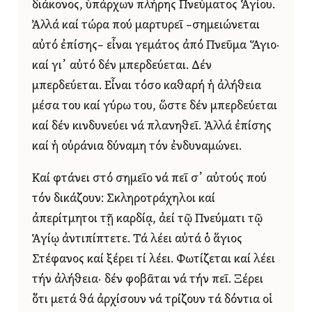
διάκονος, ὑπάρχων πλήρης Πνεύματος Ἁγίου.
Ἀλλά καί τώρα πού μαρτυρεῖ –σημειώνεται
αὐτό ἐπίσης– εἶναι γεμάτος ἀπό Πνεῦμα Ἅγιο·
καί γι᾿ αὐτό δέν μπερδεύεται. Δέν
μπερδεύεται. Εἶναι τόσο καθαρή ἡ ἀλήθεια
μέσα του καί γύρω του, ὥστε δέν μπερδεύεται
καί δέν κινδυνεύει νά πλανηθεῖ. Ἀλλά ἐπίσης
καί ἡ οὐράνια δύναμη τόν ἐνδυναμώνει.
Καί φτάνει στό σημεῖο νά πεῖ σ᾿ αὐτούς πού
τόν δικάζουν: Σκληροτράχηλοι καί
ἀπερίτμητοι τῇ καρδίᾳ, ἀεί τῷ Πνεύματι τῷ
Ἁγίῳ ἀντιπίπτετε. Τά λέει αὐτά ὁ ἅγιος
Στέφανος καί ξέρει τί λέει. Φωτίζεται καί λέει
τήν ἀλήθεια· δέν φοβᾶται νά τήν πεῖ. Ξέρει
ὅτι μετά θά ἀρχίσουν νά τρίζουν τά δόντια οἱ