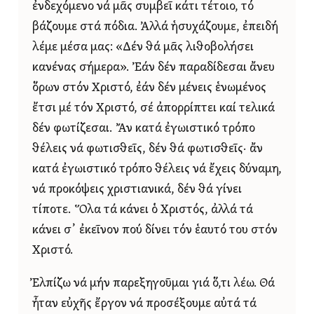
ἐνδεχόμενο νά μᾶς συμβεῖ κάτι τέτοιο, τό
βάζουμε στά πόδια. Ἀλλά ἡσυχάζουμε, ἐπειδή
λέμε μέσα μας: «Δέν θά μᾶς λιθοβολήσει
κανένας σήμερα». Ἐάν δέν παραδίδεσαι ἄνευ
ὅρων στόν Χριστό, ἐάν δέν μένεις ἑνωμένος
ἔτσι μέ τόν Χριστό, σέ ἀπορρίπτει καί τελικά
δέν φωτίζεσαι. Ἄν κατά ἐγωιστικό τρόπο
θέλεις νά φωτισθεῖς, δέν θά φωτισθεῖς· ἄν
κατά ἐγωιστικό τρόπο θέλεις νά ἔχεις δύναμη,
νά προκόψεις χριστιανικά, δέν θά γίνει
τίποτε. Ὅλα τά κάνει ὁ Χριστός, ἀλλά τά
κάνει σ᾿ ἐκεῖνον πού δίνει τόν ἑαυτό του στόν
Χριστό.
Ἐλπίζω νά μήν παρεξηγοῦμαι γιά ὅ,τι λέω. Θά
ἦταν εὐχῆς ἔργον νά προσέξουμε αὐτά τά