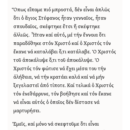
Ὅπως εἴπαμε πιό μπροστά, δέν εἶναι ἁπλῶς
ὅτι ὁ ἅγιος Στέφανος ἦταν γενναῖος, ἦταν
σπουδαῖος, σκέφτηκε ἔτσι ἤ σκέφτηκε
ἀλλιῶς. Ἦταν καί αὐτό
,
μέ τήν ἔννοια ὅτι
παραδόθηκε στόν Χριστό καί ὁ Χριστός τόν
ἔκανε νά καταλάβει ὅ,τι κατάλαβε. Ὁ Χριστός
τοῦ ἀποκάλυψε ὅ,τι τοῦ ἀποκάλυψε. Ὁ
Χριστός τόν φώτισε νά ἔχει μέσα του τήν
ἀλήθεια, νά τήν κρατάει καλά καί νά μήν
ξεγελαστεῖ ἀπό τίποτε. Καί τελικά ὁ Χριστός
τόν ἐνεθάρρυνε, τόν βοήθησε καί τόν ἔκανε
νά εἶναι αὐτός ὁ ὁποῖος δέν δίστασε νά
μαρτυρήσει.
Ἐμεῖς, καί μόνο νά σκεφτοῦμε ὅτι εἶναι