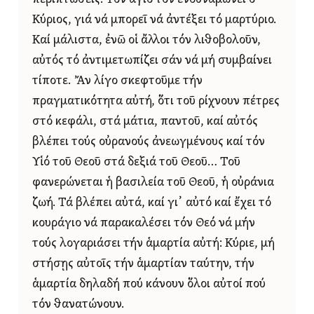
Κύριος, γιά νά μπορεῖ νά ἀντέξει τό μαρτύριο.
Καί μάλιστα, ἐνῶ οἱ ἄλλοι τόν λιθοβολοῦν,
αὐτός τό ἀντιμετωπίζει σάν νά μή συμβαίνει
τίποτε. Ἄν λίγο σκεφτοῦμε τήν
πραγματικότητα αὐτή, ὅτι τοῦ ρίχνουν πέτρες
στό κεφάλι, στά μάτια, παντοῦ, καί αὐτός
βλέπει τούς οὐρανούς ἀνεωγμένους καί τόν
Υἱό τοῦ Θεοῦ στά δεξιά τοῦ Θεοῦ… Τοῦ
φανερώνεται ἡ βασιλεία τοῦ Θεοῦ, ἡ οὐράνια
ζωή. Τά βλέπει αὐτά, καί γι᾿ αὐτό καί ἔχει τό
κουράγιο νά παρακαλέσει τόν Θεό νά μήν
τούς λογαριάσει τήν ἁμαρτία αὐτή: Κύριε, μή
στήσῃς αὐτοῖς τήν ἁμαρτίαν ταύτην, τήν
ἁμαρτία δηλαδή πού κάνουν ὅλοι αὐτοί πού
τόν θανατώνουν.