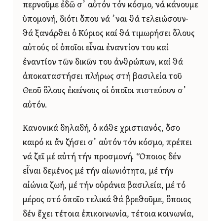
περνοῦμε ἐδῶ σ᾿ αὐτόν τόν κόσμο, νά κάνουμε
ὑπομονή, διότι ὅπου νά ᾿ναι θά τελειώσουν·
θά ξανάρθει ὁ Κύριος καί θά τιμωρήσει ὅλους
αὐτούς οἱ ὁποῖοι εἶναι ἐναντίον του καί
ἐναντίον τῶν δικῶν του ἀνθρώπων, καί θά
ἀποκαταστήσει πλήρως στή βασιλεία τοῦ
Θεοῦ ὅλους ἐκείνους οἱ ὁποῖοι πιστεύουν σ᾿
αὐτόν.
Κανονικά δηλαδή, ὁ κάθε χριστιανός, ὅσο
καιρό κι ἄν ζήσει σ᾿ αὐτόν τόν κόσμο, πρέπει
νά ζεῖ μέ αὐτή τήν προσμονή. Ὅποιος δέν
εἶναι δεμένος μέ τήν αἰωνιότητα, μέ τήν
αἰώνια ζωή, μέ τήν οὐράνια βασιλεία, μέ τό
μέρος στό ὁποῖο τελικά θά βρεθοῦμε, ὅποιος
δέν ἔχει τέτοια ἐπικοινωνία, τέτοια κοινωνία,