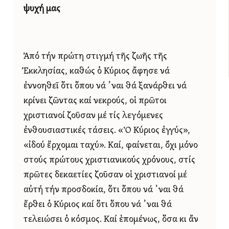
ψυχή μας
Ἀπό τήν πρώτη στιγμή τῆς ζωῆς τῆς
Ἐκκλησίας, καθώς ὁ Κύριος ἄφησε νά
ἐννοηθεῖ ὅτι ὅπου νά ᾿ναι θά ξανάρθει νά
κρίνει ζῶντας καί νεκρούς, οἱ πρῶτοι
χριστιανοί ζοῦσαν μέ τίς λεγόμενες
ἐνθουσιαστικές τάσεις. «Ὁ Κύριος ἐγγύς»,
«ἰδού ἔρχομαι ταχύ». Καί, φαίνεται, ὄχι μόνο
στούς πρώτους χριστιανικούς χρόνους, στίς
πρῶτες δεκαετίες ζοῦσαν οἱ χριστιανοί μέ
αὐτή τήν προσδοκία, ὅτι ὅπου νά ᾿ναι θά
ἔρθει ὁ Κύριος καί ὅτι ὅπου νά ᾿ναι θά
τελειώσει ὁ κόσμος. Καί ἑπομένως, ὅσα κι ἄν