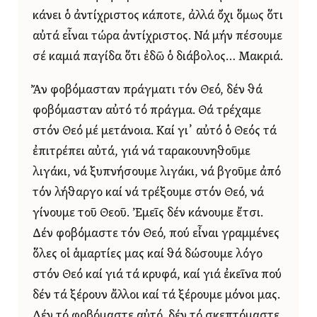
κάνει ὁ ἀντίχριστος κάποτε, ἀλλά ὄχι ὅμως ὅτι
αὐτά εἶναι τώρα ἀντίχριστος. Νά μήν πέσουμε
σέ καμιά παγίδα ὅτι ἐδῶ ὁ διάβολος… Μακριά.
Ἄν φοβόμασταν πράγματι τόν Θεό, δέν θά
φοβόμασταν αὐτό τό πράγμα. Θά τρέχαμε
στόν Θεό μέ μετάνοια. Καί γι᾿ αὐτό ὁ Θεός τά
ἐπιτρέπει αὐτά, γιά νά ταρακουνηθοῦμε
λιγάκι, νά ξυπνήσουμε λιγάκι, νά βγοῦμε ἀπό
τόν λήθαργο καί νά τρέξουμε στόν Θεό, νά
γίνουμε τοῦ Θεοῦ. Ἐμεῖς δέν κάνουμε ἔτσι.
Δέν φοβόμαστε τόν Θεό, πού εἶναι γραμμένες
ὅλες οἱ ἁμαρτίες μας καί θά δώσουμε λόγο
στόν Θεό καί γιά τά κρυφά, καί γιά ἐκεῖνα πού
δέν τά ξέρουν ἄλλοι καί τά ξέρουμε μόνοι μας.
Δέν τό φοβόμαστε αὐτό, δέν τό σκεπτόμαστε