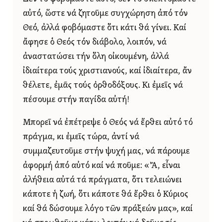
αὐτό, ὥστε νά ζητοῦμε συγχώρηση ἀπό τόν
Θεό, ἀλλά φοβόμαστε ὅτι κάτι θά γίνει. Καί
ἄφησε ὁ Θεός τόν διάβολο, λοιπόν, νά
ἀναστατώσει τήν ὅλη οἰκουμένη, ἀλλά
ἰδιαίτερα τούς χριστιανούς, καί ἰδιαίτερα, ἄν
θέλετε, ἐμᾶς τούς ὀρθοδόξους. Κι ἐμεῖς νά
πέσουμε στήν παγίδα αὐτή!
Μπορεῖ νά ἐπέτρεψε ὁ Θεός νά ἔρθει αὐτό τό
πράγμα, κι ἐμεῖς τώρα, ἀντί νά
συμμαζευτοῦμε στήν ψυχή μας, νά πάρουμε
ἀφορμή ἀπό αὐτό καί νά ποῦμε: «Ἄ, εἶναι
ἀλήθεια αὐτά τά πράγματα, ὅτι τελειώνει
κάποτε ἡ ζωή, ὅτι κάποτε θά ἔρθει ὁ Κύριος
καί θά δώσουμε λόγο τῶν πράξεών μας», καί