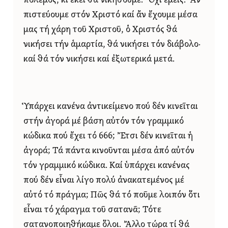
πόλεμος, κι ἐκεῖ θά νικήσουμε. Ὄχι ἐμεῖς. Ἄν
πιστεύουμε στόν Χριστό καί ἄν ἔχουμε μέσα
μας τή χάρη τοῦ Χριστοῦ, ὁ Χριστός θά
νικήσει τήν ἁμαρτία, θά νικήσει τόν διάβολο·
καί θά τόν νικήσει καί ἐξωτερικά μετά.
Ὑπάρχει κανένα ἀντικείμενο πού δέν κινεῖται
στήν ἀγορά μέ βάση αὐτόν τόν γραμμικό
κώδικα πού ἔχει τό 666; Ἔτσι δέν κινεῖται ἡ
ἀγορά; Τά πάντα κινοῦνται μέσα ἀπό αὐτόν
τόν γραμμικό κώδικα. Καί ὑπάρχει κανένας
πού δέν εἶναι λίγο πολύ ἀνακατεμένος μέ
αὐτό τό πράγμα; Πῶς θά τό ποῦμε λοιπόν ὅτι
εἶναι τό χάραγμα τοῦ σατανᾶ; Τότε
σατανοποιηθήκαμε ὅλοι. Ἄλλο τώρα τί θά