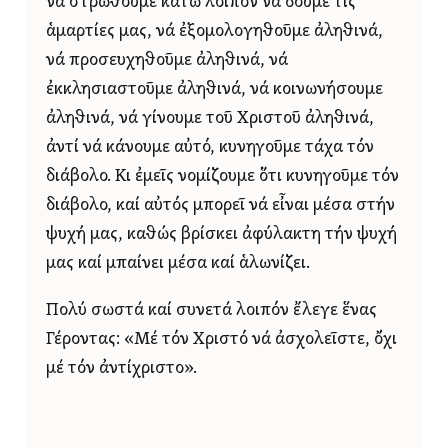
νά στρωθοῦμε κάτω λοιπόν νά δοῦμε τίς
ἁμαρτίες μας, νά ἐξομολογηθοῦμε ἀληθινά,
νά προσευχηθοῦμε ἀληθινά, νά
ἐκκλησιαστοῦμε ἀληθινά, νά κοινωνήσουμε
ἀληθινά, νά γίνουμε τοῦ Χριστοῦ ἀληθινά,
ἀντί νά κάνουμε αὐτό, κυνηγοῦμε τάχα τόν
διάβολο. Κι ἐμεῖς νομίζουμε ὅτι κυνηγοῦμε τόν
διάβολο, καί αὐτός μπορεῖ νά εἶναι μέσα στήν
ψυχή μας, καθώς βρίσκει ἀφύλακτη τήν ψυχή
μας καί μπαίνει μέσα καί ἁλωνίζει.
Πολύ σωστά καί συνετά λοιπόν ἔλεγε ἕνας
Γέροντας: «Μέ τόν Χριστό νά ἀσχολεῖστε, ὄχι
μέ τόν ἀντίχριστο».