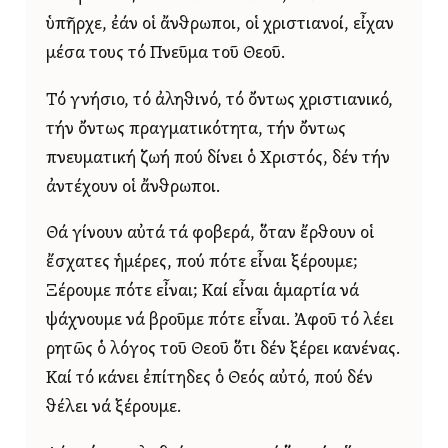
ὑπῆρχε, ἐάν οἱ ἄνθρωποι, οἱ χριστιανοί, εἶχαν
μέσα τους τό Πνεῦμα τοῦ Θεοῦ.
Τό γνήσιο, τό ἀληθινό, τό ὄντως χριστιανικό,
τήν ὄντως πραγματικότητα, τήν ὄντως
πνευματική ζωή πού δίνει ὁ Χριστός, δέν τήν
ἀντέχουν οἱ ἄνθρωποι.
Θά γίνουν αὐτά τά φοβερά, ὅταν ἔρθουν οἱ
ἔσχατες ἡμέρες, πού πότε εἶναι ξέρουμε;
Ξέρουμε πότε εἶναι; Καί εἶναι ἁμαρτία νά
ψάχνουμε νά βροῦμε πότε εἶναι. Ἀφοῦ τό λέει
ρητῶς ὁ λόγος τοῦ Θεοῦ ὅτι δέν ξέρει κανένας.
Καί τό κάνει ἐπίτηδες ὁ Θεός αὐτό, πού δέν
θέλει νά ξέρουμε.