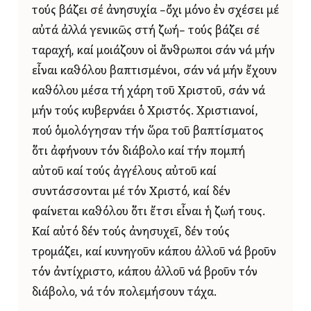
τούς βάζει σέ ἀνησυχία –ὄχι μόνο ἐν σχέσει μέ
αὐτά ἀλλά γενικῶς στή ζωή– τούς βάζει σέ
ταραχή, καί μοιάζουν οἱ ἄνθρωποι σάν νά μήν
εἶναι καθόλου βαπτισμένοι, σάν νά μήν ἔχουν
καθόλου μέσα τή χάρη τοῦ Χριστοῦ, σάν νά
μήν τούς κυβερνάει ὁ Χριστός. Χριστιανοί,
πού ὁμολόγησαν τήν ὥρα τοῦ βαπτίσματος
ὅτι ἀφήνουν τόν διάβολο καί τήν πομπή
αὐτοῦ καί τούς ἀγγέλους αὐτοῦ καί
συντάσσονται μέ τόν Χριστό, καί δέν
φαίνεται καθόλου ὅτι ἔτσι εἶναι ἡ ζωή τους.
Καί αὐτό δέν τούς ἀνησυχεῖ, δέν τούς
τρομάζει, καί κυνηγοῦν κάπου ἀλλοῦ νά βροῦν
τόν ἀντίχριστο, κάπου ἀλλοῦ νά βροῦν τόν
διάβολο, νά τόν πολεμήσουν τάχα.