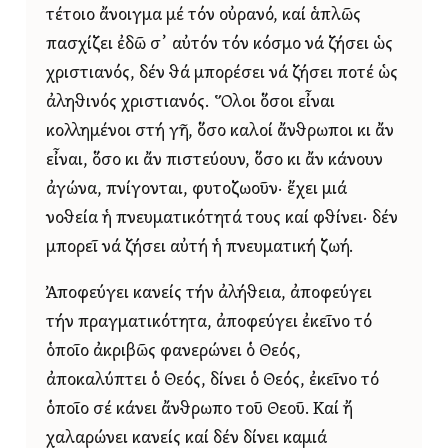
τέτοιο ἄνοιγμα μέ τόν οὐρανό, καί ἁπλῶς
πασχίζει ἐδῶ σ᾿ αὐτόν τόν κόσμο νά ζήσει ὡς
χριστιανός, δέν θά μπορέσει νά ζήσει ποτέ ὡς
ἀληθινός χριστιανός. Ὅλοι ὅσοι εἶναι
κολλημένοι στή γῆ, ὅσο καλοί ἄνθρωποι κι ἄν
εἶναι, ὅσο κι ἄν πιστεύουν, ὅσο κι ἄν κάνουν
ἀγώνα, πνίγονται, φυτοζωοῦν· ἔχει μιά
νοθεία ἡ πνευματικότητά τους καί φθίνει· δέν
μπορεῖ νά ζήσει αὐτή ἡ πνευματική ζωή.
Ἀποφεύγει κανείς τήν ἀλήθεια, ἀποφεύγει
τήν πραγματικότητα, ἀποφεύγει ἐκεῖνο τό
ὁποῖο ἀκριβῶς φανερώνει ὁ Θεός,
ἀποκαλύπτει ὁ Θεός, δίνει ὁ Θεός, ἐκεῖνο τό
ὁποῖο σέ κάνει ἄνθρωπο τοῦ Θεοῦ. Καί ἤ
χαλαρώνει κανείς καί δέν δίνει καμιά