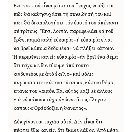
Ἐκεῖνος πού εἶναι μέσα του ἔνοχος νοιάζεται
πῶς θά καθησυχάσει τή συνείδησή του καί
πῶς θά δικαιολογήσει τόν ἑαυτό του ἀπέναντι
σέ τρίτους. Ἔτσι λοιπόν παραφυλάει νά τοῦ
ἔρθει καμιά καλή εὐκαιρία –ἡ εὐκαιρία εἶναι
νά βρεῖ κάποια δεδομένα– νά πλήξει κάποιον.
Ἤ περιμένει κανείς εὐκαιρία –ἄν βρεῖ ἕνα θέμα
ὅτι τάχα κινδυνεύουμε ἀπό τοῦτο,
κινδυνεύουμε ἀπό ἐκεῖνο– καί μόλις
παρουσιαστεῖ κάποια εὐκαιρία, κάποιο θέμα,
ἐπάνω του λοιπόν. Καί αὐτός μαζί μέ ἄλλους
γιά νά κάνουν τάχα ἀγώνα· ὅπως ἔλεγαν
κάπου: «Ὀρθοδοξία ἤ θάνατος».
Δέν γίνονται τυχαῖα αὐτά. Δέν εἶναι ὅτι
πέφτει ἔξω κανείς, ὅτι ἔκανε λάθος. Ἀπό μέσα