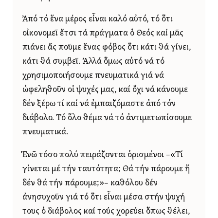
Ἀπό τό ἕνα μέρος εἶναι καλό αὐτό, τό ὅτι
οἰκονομεῖ ἔτσι τά πράγματα ὁ Θεός καί μᾶς
πιάνει ἄς ποῦμε ἕνας φόβος ὅτι κάτι θά γίνει,
κάτι θά συμβεῖ. Ἀλλά ὅμως αὐτό νά τό
χρησιμοποιήσουμε πνευματικά γιά νά
ὠφεληθοῦν οἱ ψυχές μας, καί ὄχι νά κάνουμε
δέν ξέρω τί καί νά ἐμπαιζόμαστε ἀπό τόν
διάβολο. Τό ὅλο θέμα νά τό ἀντιμετωπίσουμε
πνευματικά.
Ἐνῶ τόσο πολύ πειράζονται ὁρισμένοι –«Τί
γίνεται μέ τήν ταυτότητα; Θά τήν πάρουμε ἤ
δέν θά τήν πάρουμε;»– καθόλου δέν
ἀνησυχοῦν γιά τό ὅτι εἶναι μέσα στήν ψυχή
τους ὁ διάβολος καί τούς χορεύει ὅπως θέλει,