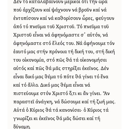
Δέν τό καταλαβαίνουν μερικοί ὅτι τήν ὥρα
πού ἀρχίζουν καί ψάχνουν νά βροῦν καί νά
ἐντοπίσουν καί νά καθορίσουν ὧρες, φεύγουν
ἀπό τό πνεῦμα τοῦ Χριστοῦ. Τό πνεῦμα τοῦ
Χριστοῦ εἶναι νά ἀφηνόμαστε σ᾿ αὐτόν, νά
ἀφηνόμαστε στό ἔλεός του. Νά ἀφήνουμε τόν
ἑαυτό μας στήν πρόνοια τή δική του, στή δική
του οἰκονομία, στό πῶς θά τά οἰκονομήσει
αὐτός καί πῶς θά μᾶς στηρίξει ἐκεῖνος. Δέν
εἶναι δικό μας θέμα τό πότε θά γίνει τό ἕνα
καί τό ἄλλο. Δικό μας θέμα εἶναι νά
πιστεύουμε στόν Χριστό ὅ,τι κι ἄν γίνει. Ἄν
παραστεῖ ἀνάγκη, νά δώσουμε καί τή ζωή μας.
Αὐτά ὁ Κύριος θά τά κανονίσει· ὁ Κύριος τά
γνωρίζει κι ἐκεῖνος θά μᾶς δώσει καί τή
δύναμη.