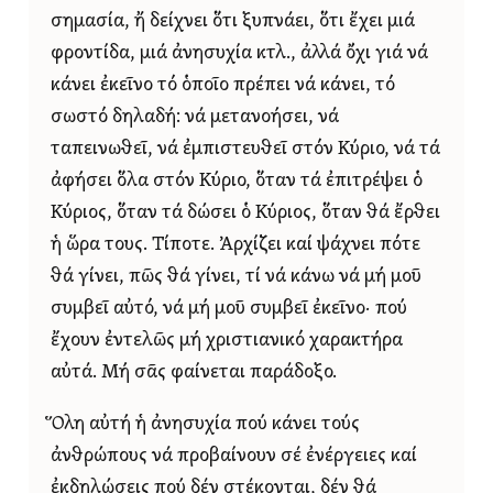
σημασία, ἤ δείχνει ὅτι ξυπνάει, ὅτι ἔχει μιά
φροντίδα, μιά ἀνησυχία κτλ., ἀλλά ὄχι γιά νά
κάνει ἐκεῖνο τό ὁποῖο πρέπει νά κάνει, τό
σωστό δηλαδή: νά μετανοήσει, νά
ταπεινωθεῖ, νά ἐμπιστευθεῖ στόν Κύριο, νά τά
ἀφήσει ὅλα στόν Κύριο, ὅταν τά ἐπιτρέψει ὁ
Κύριος, ὅταν τά δώσει ὁ Κύριος, ὅταν θά ἔρθει
ἡ ὥρα τους. Τίποτε. Ἀρχίζει καί ψάχνει πότε
θά γίνει, πῶς θά γίνει, τί νά κάνω νά μή μοῦ
συμβεῖ αὐτό, νά μή μοῦ συμβεῖ ἐκεῖνο· πού
ἔχουν ἐντελῶς μή χριστιανικό χαρακτήρα
αὐτά. Μή σᾶς φαίνεται παράδοξο.
Ὅλη αὐτή ἡ ἀνησυχία πού κάνει τούς
ἀνθρώπους νά προβαίνουν σέ ἐνέργειες καί
ἐκδηλώσεις πού δέν στέκονται, δέν θά