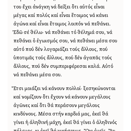
του ἔχει ἀνάγκη νά δείξει ὅτι αὐτός εἶναι
μέγας καί πολύς καί εἶναι ἕτοιμος νά κάνει
ἀγώνα καί εἶναι ἕτοιμος λοιπόν νά πεθάνει.
Ἐδῶ σέ θέλω· νά πεθάνει τό θέλημά σου, νά
πεθάνει ὁ ἐγωισμός σου, νά πεθάνει μέσα σου
αὐτό πού δέν λογαριάζει τούς ἄλλους, πού
ὑποτιμᾶς τούς ἄλλους, πού δέν ἀγαπᾶς τούς
ἄλλους, πού δέν συμπεριφέρεσαι καλά. Αὐτό
νά πεθάνει μέσα σου.
Ἔτσι μοιάζει νά κάνουν πολλοί· ξεσηκώνονται
καί νομίζουν ὅτι ἔχουν νά κάνουν μεγάλους
ἀγῶνες καί ὅτι θά περάσουν μεγάλους
κινδύνους. Μέσα στήν καρδιά μας, ἐκεῖ θά
γίνει ἡ ἀληθινή μάχη, ἐκεῖ θά γίνει ὁ ἀληθινός