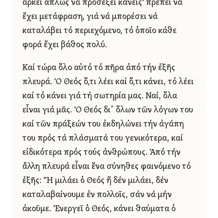
ἀρκεῖ ἁπλῶς νά προσέξει κανείς· πρέπει νά
ἔχει μετάφραση, γιά νά μπορέσει νά
καταλάβει τό περιεχόμενο, τό ὁποῖο κάθε
φορά ἔχει βάθος πολύ.
Καί τώρα ὅλο αὐτό τό πῆρα ἀπό τήν ἑξῆς
πλευρά. Ὁ Θεός ὅ,τι λέει καί ὅ,τι κάνει, τό λέει
καί τό κάνει γιά τή σωτηρία μας. Ναί, ὅλα
εἶναι γιά μᾶς. Ὁ Θεός δι᾿ ὅλων τῶν λόγων του
καί τῶν πράξεών του ἐκδηλώνει τήν ἀγάπη
του πρός τά πλάσματά του γενικότερα, καί
εἰδικότερα πρός τούς ἀνθρώπους. Ἀπό τήν
ἄλλη πλευρά εἶναι ἕνα σύνηθες φαινόμενο τό
ἑξῆς: Ἤ μιλάει ὁ Θεός ἤ δέν μιλάει, δέν
καταλαβαίνουμε ἐν πολλοῖς, σάν νά μήν
ἀκοῦμε. Ἐνεργεῖ ὁ Θεός, κάνει θαύματα ὁ