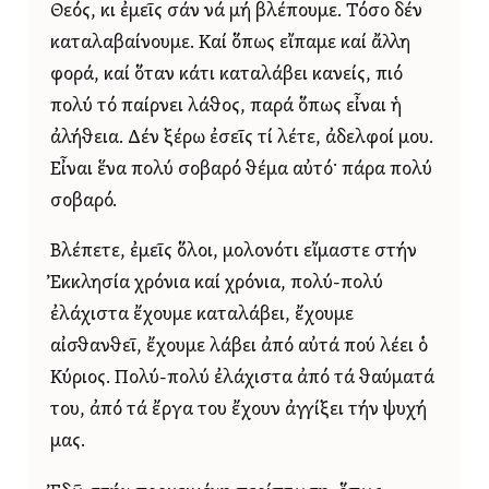
Θεός, κι ἐμεῖς σάν νά μή βλέπουμε. Τόσο δέν
καταλαβαίνουμε. Καί ὅπως εἴπαμε καί ἄλλη
φορά, καί ὅταν κάτι καταλάβει κανείς, πιό
πολύ τό παίρνει λάθος, παρά ὅπως εἶναι ἡ
ἀλήθεια. Δέν ξέρω ἐσεῖς τί λέτε, ἀδελφοί μου.
Εἶναι ἕνα πολύ σοβαρό θέμα αὐτό· πάρα πολύ
σοβαρό.
Βλέπετε, ἐμεῖς ὅλοι, μολονότι εἴμαστε στήν
Ἐκκλησία χρόνια καί χρόνια, πολύ-πολύ
ἐλάχιστα ἔχουμε καταλάβει, ἔχουμε
αἰσθανθεῖ, ἔχουμε λάβει ἀπό αὐτά πού λέει ὁ
Κύριος. Πολύ-πολύ ἐλάχιστα ἀπό τά θαύματά
του, ἀπό τά ἔργα του ἔχουν ἀγγίξει τήν ψυχή
μας.