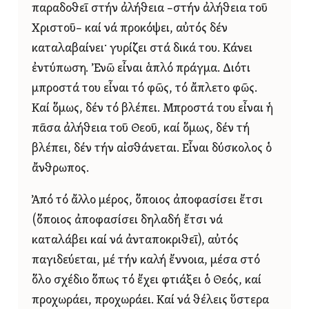
παραδοθεῖ στήν ἀλήθεια –στήν ἀλήθεια τοῦ
Χριστοῦ– καί νά προκόψει, αὐτός δέν
καταλαβαίνει· γυρίζει στά δικά του. Κάνει
ἐντύπωση. Ἐνῶ εἶναι ἁπλό πράγμα. Διότι
μπροστά του εἶναι τό φῶς, τό ἄπλετο φῶς.
Καί ὅμως, δέν τό βλέπει. Μπροστά του εἶναι ἡ
πᾶσα ἀλήθεια τοῦ Θεοῦ, καί ὅμως, δέν τή
βλέπει, δέν τήν αἰσθάνεται. Εἶναι δύσκολος ὁ
ἄνθρωπος.
Ἀπό τό ἄλλο μέρος, ὅποιος ἀποφασίσει ἔτσι
(ὅποιος ἀποφασίσει δηλαδή ἔτσι νά
καταλάβει καί νά ἀνταποκριθεῖ), αὐτός
παγιδεύεται, μέ τήν καλή ἔννοια, μέσα στό
ὅλο σχέδιο ὅπως τό ἔχει φτιάξει ὁ Θεός, καί
προχωράει, προχωράει. Καί νά θέλεις ὕστερα