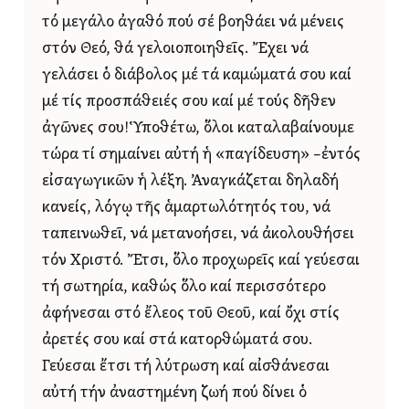
τό μεγάλο ἀγαθό πού σέ βοηθάει νά μένεις
στόν Θεό, θά γελοιοποιηθεῖς. Ἔχει νά
γελάσει ὁ διάβολος μέ τά καμώματά σου καί
μέ τίς προσπάθειές σου καί μέ τούς δῆθεν
ἀγῶνες σου!Ὑποθέτω, ὅλοι καταλαβαίνουμε
τώρα τί σημαίνει αὐτή ἡ «παγίδευση» –ἐντός
εἰσαγωγικῶν ἡ λέξη. Ἀναγκάζεται δηλαδή
κανείς, λόγῳ τῆς ἁμαρτωλότητός του, νά
ταπεινωθεῖ, νά μετανοήσει, νά ἀκολουθήσει
τόν Χριστό. Ἔτσι, ὅλο προχωρεῖς καί γεύεσαι
τή σωτηρία, καθώς ὅλο καί περισσότερο
ἀφήνεσαι στό ἔλεος τοῦ Θεοῦ, καί ὄχι στίς
ἀρετές σου καί στά κατορθώματά σου.
Γεύεσαι ἔτσι τή λύτρωση καί αἰσθάνεσαι
αὐτή τήν ἀναστημένη ζωή πού δίνει ὁ