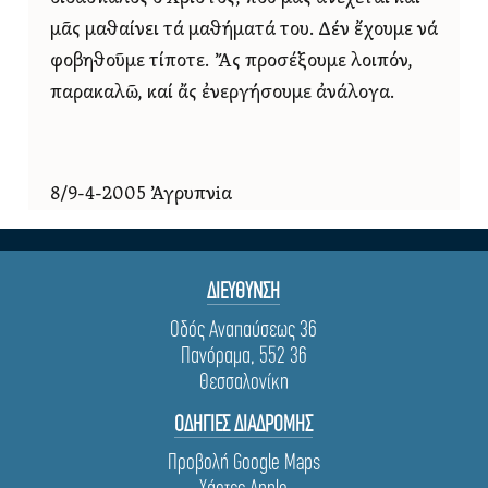
μᾶς μαθαίνει τά μαθήματά του. Δέν ἔχουμε νά
φοβηθοῦμε τίποτε. Ἄς προσέξουμε λοιπόν,
παρακαλῶ, καί ἄς ἐνεργήσουμε ἀνάλογα.
8/9-4-2005 Ἀγρυπνiα
ΔΙΕΥΘΥΝΣΗ
Οδός Αναπαύσεως 36
Πανόραμα, 552 36
Θεσσαλονίκη
ΟΔΗΓΙΕΣ ΔΙΑΔΡΟΜΗΣ
Προβολή Google Maps