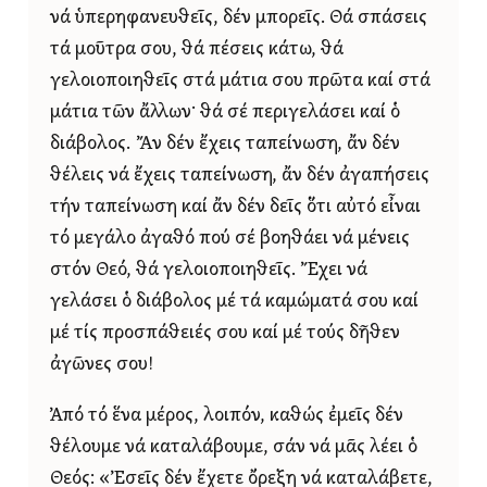
νά ὑπερηφανευθεῖς, δέν μπορεῖς. Θά σπάσεις
τά μοῦτρα σου, θά πέσεις κάτω, θά
γελοιοποιηθεῖς στά μάτια σου πρῶτα καί στά
μάτια τῶν ἄλλων· θά σέ περιγελάσει καί ὁ
διάβολος. Ἄν δέν ἔχεις ταπείνωση, ἄν δέν
θέλεις νά ἔχεις ταπείνωση, ἄν δέν ἀγαπήσεις
τήν ταπείνωση καί ἄν δέν δεῖς ὅτι αὐτό εἶναι
τό μεγάλο ἀγαθό πού σέ βοηθάει νά μένεις
στόν Θεό, θά γελοιοποιηθεῖς. Ἔχει νά
γελάσει ὁ διάβολος μέ τά καμώματά σου καί
μέ τίς προσπάθειές σου καί μέ τούς δῆθεν
ἀγῶνες σου!
Ἀπό τό ἕνα μέρος, λοιπόν, καθώς ἐμεῖς δέν
θέλουμε νά καταλάβουμε, σάν νά μᾶς λέει ὁ
Θεός: «Ἐσεῖς δέν ἔχετε ὄρεξη νά καταλάβετε,