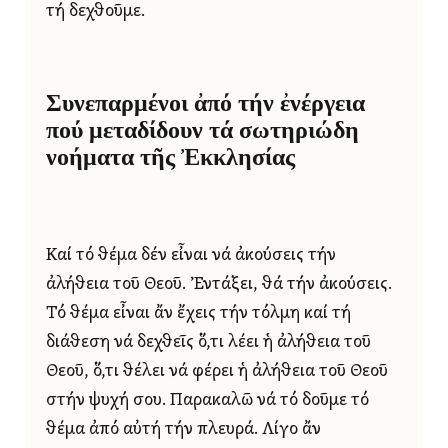
τή δεχθοῦμε.
Συνεπαρμένοι ἀπό τήν ἐνέργεια
πού μεταδίδουν τά σωτηριώδη
νοήματα τῆς Ἐκκλησίας
Καί τό θέμα δέν εἶναι νά ἀκούσεις τήν
ἀλήθεια τοῦ Θεοῦ. Ἐντάξει, θά τήν ἀκούσεις.
Τό θέμα εἶναι ἄν ἔχεις τήν τόλμη καί τή
διάθεση νά δεχθεῖς ὅ,τι λέει ἡ ἀλήθεια τοῦ
Θεοῦ, ὅ,τι θέλει νά φέρει ἡ ἀλήθεια τοῦ Θεοῦ
στήν ψυχή σου. Παρακαλῶ νά τό δοῦμε τό
θέμα ἀπό αὐτή τήν πλευρά. Λίγο ἄν