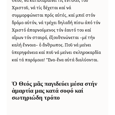
Θεοῦ, νά καταλαβαίνει τίς ἐντολές τοῦ
Χριστοῦ, νά τίς δέχεται καί νά
συμμορφώνεται πρός αὐτές, καί μπεῖ στόν
δρόμο αὐτόν, νά τρέχει δηλαδή πίσω ἀπό τόν
Χριστό ἀπαρνούμενος τόν ἑαυτό του καί
αἴρων τόν σταυρό, ἐξουθενώνεται –μέ τήν
καλή ἔννοια– ὁ ἄνθρωπος. Ποῦ νά μείνει
ὑπερηφάνεια καί ποῦ νά μείνει σκληροκαρδία
καί τά παρόμοια! Ἕνα-ἕνα αὐτά διαλύονται.
Ὁ Θεός μᾶς παγιδεύει μέσα στήν
ἁμαρτία μας κατά σοφό καί
σωτηριώδη τρόπο