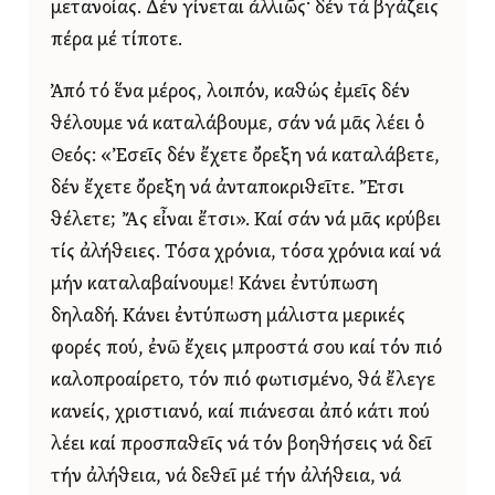
μετανοίας. Δέν γίνεται ἀλλιῶς· δέν τά βγάζεις
πέρα μέ τίποτε.
Ἀπό τό ἕνα μέρος, λοιπόν, καθώς ἐμεῖς δέν
θέλουμε νά καταλάβουμε, σάν νά μᾶς λέει ὁ
Θεός: «Ἐσεῖς δέν ἔχετε ὄρεξη νά καταλάβετε,
δέν ἔχετε ὄρεξη νά ἀνταποκριθεῖτε. Ἔτσι
θέλετε; Ἄς εἶναι ἔτσι». Καί σάν νά μᾶς κρύβει
τίς ἀλήθειες. Τόσα χρόνια, τόσα χρόνια καί νά
μήν καταλαβαίνουμε! Κάνει ἐντύπωση
δηλαδή. Κάνει ἐντύπωση μάλιστα μερικές
φορές πού, ἐνῶ ἔχεις μπροστά σου καί τόν πιό
καλοπροαίρετο, τόν πιό φωτισμένο, θά ἔλεγε
κανείς, χριστιανό, καί πιάνεσαι ἀπό κάτι πού
λέει καί προσπαθεῖς νά τόν βοηθήσεις νά δεῖ
τήν ἀλήθεια, νά δεθεῖ μέ τήν ἀλήθεια, νά