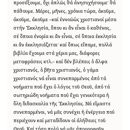
προσέξουμε, ὄχι ἁπλῶς θά ἀνησυχήσουμε· θά
πάθουμε. Μέρες, μῆνες, χρόνια τώρα, ἀκοῦμε,
ἀκοῦμε, ἀκοῦμε –καί ἐννοῶὡς χριστιανοί μέσα
στήν Ἐκκλησία, ὅπου κι ἄν εἶναι ὁ καθένας,
σέ ὅποια ἐνορία κι ἄν εἶναι, σέ ὅποια ἐκκλησία
κι ἄν ἐκκλησιάζεται· καί ὅπως εἴπαμε, πολλά
βιβλία ἔχουμε στά χέρια μας, διάφορες
μεταφράσεις κτλ.– καί δέν βλέπεις ὁ ἄλφα
χριστιανός, ὁ βῆτα χριστιανός, ὁ γάμα
χριστιανός νά εἶναι συνεπαρμένος ἀπό τά
νοήματα πού ἔχει ὁ λόγος τοῦ Θεοῦ, ἀπό τά
σωτηριώδη νοήματα πού ἔχει γενικότερα ἡ
ὅλη διδασκαλία τῆς Ἐκκλησίας. Νά εἴμαστε
συνεπαρμένοι, νά μᾶς συνέχει ἡ ἐνέργεια πού
περιέχουν καί μεταδίδουν οἱ ἀλήθειες τοῦ
Θεοῦ. Καί τόσο πολύ νά μᾶς ἀπορροφοῦν,