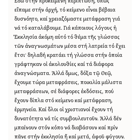
Ἐδῶ στήν προκειμένη περίπτωση, ὅπως
εἴπαμε στήν ἀρχή, τό κείμενο εἶναι βέβαια
δυσνόητο, καί χρειαζόμαστε μετάφραση γιά
νά τό καταλάβουμε. Γιά κάποιους λόγους ἡ
Ἐκκλησία ἀκόμη αὐτό τό θέμα τῆς γλώσσας
τῶν ἀναγνωσμάτων μέσα στή λατρεία τό ἔχει
ἔτσι· δηλαδή κρατάει τή γλώσσα στήν ὁποία
γράφτηκαν οἱ ἀκολουθίες καί τά διάφορα
ἀναγνώσματα. Ἀλλά ὅμως, δόξα τῷ Θεῷ,
ἔχουμε τώρα μεταφράσεις, ποικιλία μάλιστα
μεταφράσεων, σέ διάφορες ἐκδόσεις, πού
ἔχουν δίπλα στό κείμενο καί μετάφραση,
ἑρμηνεία. Καί ὅλοι οἱ χριστιανοί ἔχουν τή
δυνατότητα νά τίς συμβουλευτοῦν. Ἀλλά δέν
μπαίνουν στόν κόπο νά διαβάσουν καί πρίν
πᾶνε στήν ἐκκλησία ἤ καί μετά, ἀφοῦ φύγουν.