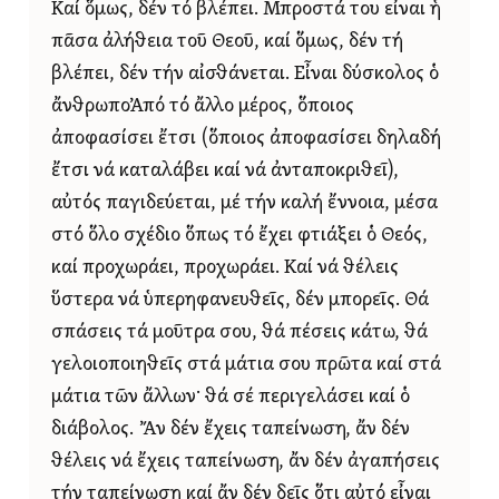
Καί ὅμως, δέν τό βλέπει. Μπροστά του εἶναι ἡ
πᾶσα ἀλήθεια τοῦ Θεοῦ, καί ὅμως, δέν τή
βλέπει, δέν τήν αἰσθάνεται. Εἶναι δύσκολος ὁ
ἄνθρωποἈπό τό ἄλλο μέρος, ὅποιος
ἀποφασίσει ἔτσι (ὅποιος ἀποφασίσει δηλαδή
ἔτσι νά καταλάβει καί νά ἀνταποκριθεῖ),
αὐτός παγιδεύεται, μέ τήν καλή ἔννοια, μέσα
στό ὅλο σχέδιο ὅπως τό ἔχει φτιάξει ὁ Θεός,
καί προχωράει, προχωράει. Καί νά θέλεις
ὕστερα νά ὑπερηφανευθεῖς, δέν μπορεῖς. Θά
σπάσεις τά μοῦτρα σου, θά πέσεις κάτω, θά
γελοιοποιηθεῖς στά μάτια σου πρῶτα καί στά
μάτια τῶν ἄλλων· θά σέ περιγελάσει καί ὁ
διάβολος. Ἄν δέν ἔχεις ταπείνωση, ἄν δέν
θέλεις νά ἔχεις ταπείνωση, ἄν δέν ἀγαπήσεις
τήν ταπείνωση καί ἄν δέν δεῖς ὅτι αὐτό εἶναι