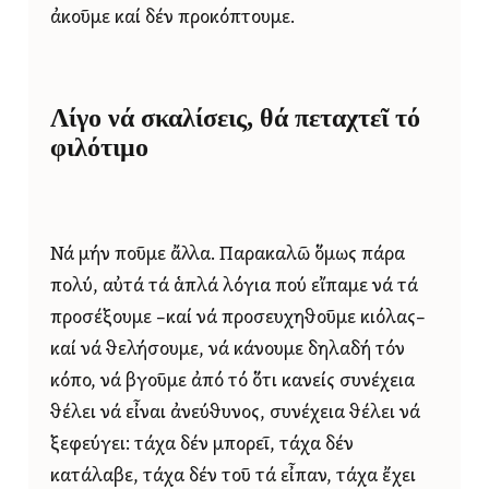
ἀκοῦμε καί δέν προκόπτουμε.
Λίγο νά σκαλίσεις, θά πεταχτεῖ τό
φιλότιμο
Νά μήν ποῦμε ἄλλα. Παρακαλῶ ὅμως πάρα
πολύ, αὐτά τά ἁπλά λόγια πού εἴπαμε νά τά
προσέξουμε –καί νά προσευχηθοῦμε κιόλας–
καί νά θελήσουμε, νά κάνουμε δηλαδή τόν
κόπο, νά βγοῦμε ἀπό τό ὅτι κανείς συνέχεια
θέλει νά εἶναι ἀνεύθυνος, συνέχεια θέλει νά
ξεφεύγει: τάχα δέν μπορεῖ, τάχα δέν
κατάλαβε, τάχα δέν τοῦ τά εἶπαν, τάχα ἔχει