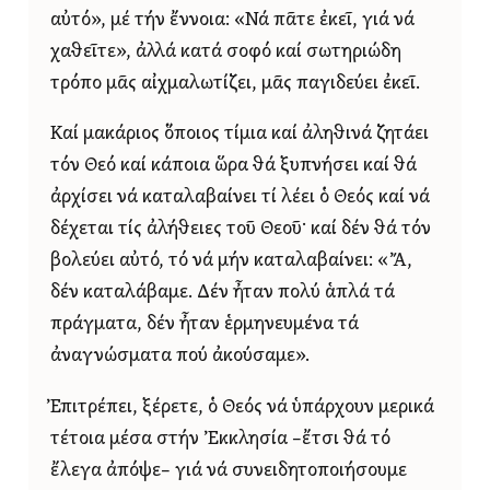
αὐτό», μέ τήν ἔννοια: «Νά πᾶτε ἐκεῖ, γιά νά
χαθεῖτε», ἀλλά κατά σοφό καί σωτηριώδη
τρόπο μᾶς αἰχμαλωτίζει, μᾶς παγιδεύει ἐκεῖ.
Καί μακάριος ὅποιος τίμια καί ἀληθινά ζητάει
τόν Θεό καί κάποια ὥρα θά ξυπνήσει καί θά
ἀρχίσει νά καταλαβαίνει τί λέει ὁ Θεός καί νά
δέχεται τίς ἀλήθειες τοῦ Θεοῦ· καί δέν θά τόν
βολεύει αὐτό, τό νά μήν καταλαβαίνει: «Ἄ,
δέν καταλάβαμε. Δέν ἦταν πολύ ἁπλά τά
πράγματα, δέν ἦταν ἑρμηνευμένα τά
ἀναγνώσματα πού ἀκούσαμε».
Ἐπιτρέπει, ξέρετε, ὁ Θεός νά ὑπάρχουν μερικά
τέτοια μέσα στήν Ἐκκλησία –ἔτσι θά τό
ἔλεγα ἀπόψε– γιά νά συνειδητοποιήσουμε