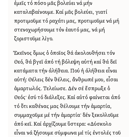
ἐμεῖς τό πόσο μᾶς βολεύει νά μήν
καταλαβαίνουμε. Καί μᾶς βολεύει, γιατί
προτιμοῦμε τό ραχάτι μας, προτιμοῦμε νά μή
στενοχωρήσουμε τόν ἑαυτό μας, νά μή
ζοριστοῦμε λίγο.
Ἐκεῖνος ὅμως ὁ ὁποῖος θά ἀκολουθήσει τόν
Θεό, θά βγεῖ ἀπό τή βόλεψη αὐτή καί θά δεῖ
κατάματα τήν ἀλήθεια. Πού ἡ ἀλήθεια εἶναι
αὐτή: Θέλεις δέν θέλεις, ἄνθρωπέ μου, εἶσαι
ἁμαρτωλός. Τελείωσε. Δέν σέ ἔσπρωξε ὁ
Θεός· ἐσύ τό διάλεξες. Καί αὐτό φαίνεται ἀπό
τό ὅτι καθένας μας θέλουμε τήν ἁμαρτία,
συμμαχοῦμε μέ τήν ἁμαρτία· δέν ξεκολλοῦμε
ἀπό κεῖ. Καί ἀρχίζουμε ὕστερα: «Δύσκολο
εἶναι νά ζήσουμε σύμφωνα μέ τίς ἐντολές τοῦ