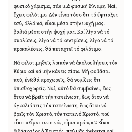
φυσικό χάρισμα, σάν μιά φυσική δύναμη. Ναί,
ἔχεις φιλότιμο. Δέν εἶναι τόσο ὅτι τό ἔφτιαξες
ἐσύ, ἀλλά νά, εἶναι μέσα στήν ψυχή μας,
βαθιά μέσα στήν ψυχή μας. Καί λίγο νά τό
σκαλίσεις, λίγο νά τό κεντρίσεις, λίγο νά τό
προκαλέσεις, θά πεταχτεῖ τό φιλότιμο.
Νά φιλοτιμηθεῖς λοιπόν νά ἀκολουθήσεις τόν
Κύριο καί νά μήν κάνεις πίσω. Μή φοβᾶσαι
πού, ἐνῶθά προχωρεῖς, θά νομίζεις ὅτι
ὀπισθοχωρεῖς. Ναί, αὐτό θά συμβαίνει, ἕως
ὅτου νά βρεῖς τήν ταπείνωση, ἕως ὅτου νά
ἀγκαλιάσεις τήν ταπείνωση, ἕως ὅτου νά
βρεῖς τόν Χριστό, τόν ταπεινό Χριστό, πού
εἶπε: «Εἶμαι ταπεινός, εἶμαι πράος».2 Εἶναι
διδάσκαλος ὁ Χριστός, πού μᾶς ἀνέχεται καί