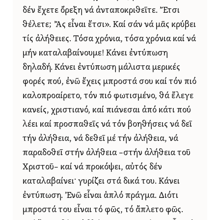
δέν ἔχετε ὄρεξη νά ἀνταποκριθεῖτε. Ἔτσι
θέλετε; Ἄς εἶναι ἔτσι». Καί σάν νά μᾶς κρύβει
τίς ἀλήθειες. Τόσα χρόνια, τόσα χρόνια καί νά
μήν καταλαβαίνουμε! Κάνει ἐντύπωση
δηλαδή. Κάνει ἐντύπωση μάλιστα μερικές
φορές πού, ἐνῶ ἔχεις μπροστά σου καί τόν πιό
καλοπροαίρετο, τόν πιό φωτισμένο, θά ἔλεγε
κανείς, χριστιανό, καί πιάνεσαι ἀπό κάτι πού
λέει καί προσπαθεῖς νά τόν βοηθήσεις νά δεῖ
τήν ἀλήθεια, νά δεθεῖ μέ τήν ἀλήθεια, νά
παραδοθεῖ στήν ἀλήθεια –στήν ἀλήθεια τοῦ
Χριστοῦ– καί νά προκόψει, αὐτός δέν
καταλαβαίνει· γυρίζει στά δικά του. Κάνει
ἐντύπωση. Ἐνῶ εἶναι ἁπλό πράγμα. Διότι
μπροστά του εἶναι τό φῶς, τό ἄπλετο φῶς.