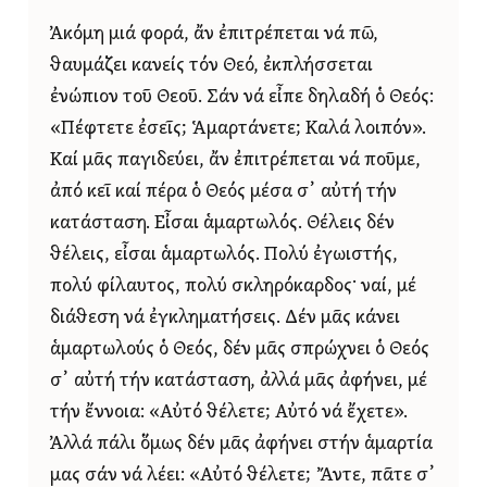
Ἀκόμη μιά φορά, ἄν ἐπιτρέπεται νά πῶ,
θαυμάζει κανείς τόν Θεό, ἐκπλήσσεται
ἐνώπιον τοῦ Θεοῦ. Σάν νά εἶπε δηλαδή ὁ Θεός:
«Πέφτετε ἐσεῖς; Ἁμαρτάνετε; Καλά λοιπόν».
Καί μᾶς παγιδεύει, ἄν ἐπιτρέπεται νά ποῦμε,
ἀπό κεῖ καί πέρα ὁ Θεός μέσα σ᾿ αὐτή τήν
κατάσταση. Εἶσαι ἁμαρτωλός. Θέλεις δέν
θέλεις, εἶσαι ἁμαρτωλός. Πολύ ἐγωιστής,
πολύ φίλαυτος, πολύ σκληρόκαρδος· ναί, μέ
διάθεση νά ἐγκληματήσεις. Δέν μᾶς κάνει
ἁμαρτωλούς ὁ Θεός, δέν μᾶς σπρώχνει ὁ Θεός
σ᾿ αὐτή τήν κατάσταση, ἀλλά μᾶς ἀφήνει, μέ
τήν ἔννοια: «Αὐτό θέλετε; Αὐτό νά ἔχετε».
Ἀλλά πάλι ὅμως δέν μᾶς ἀφήνει στήν ἁμαρτία
μας σάν νά λέει: «Αὐτό θέλετε; Ἄντε, πᾶτε σ᾿