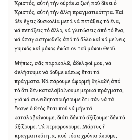
Χριστός, αὐτή τήν οὐράνια ζωή πού δίνει ὁ
Χριστός, αὐτή τήν ἄλλη πραγματικότητα. Καί
δέν ἔχεις δυσκολία μετά νά πετάξεις τό ἕνα,
νά πετάξεις τό ἄλλο, νά γλιτώσεις ἀπό τό ἕνα,
νά ἀπαγκιστρωθεῖς ἀπό τό ἄλλο καί νά μείνεις
γυμνός καί μόνος ἐνώπιον τοῦ μόνου Θεοῦ.
Μήπως, σᾶς παρακαλῶ, ἀδελφοί μου, νά
θελήσουμε νά δοῦμε κάπως ἔτσι τά
πράγματα. Νά πάρουμε ἀφορμή δηλαδή ἀπό
τό ὅτι δέν καταλα­­βαίνουμε μερικά πράγματα,
γιά νά συνειδητοποιήσουμε ὅτι σάν νά τά
ἔκανε ὁ Θεός ἔτσι πού νά μήν τά
καταλαβαίνουμε, διότι δέν τό ἀξίζουμε· δέν τό
ἀξίζουμε. Τά περιφρονοῦμε. Μάρτυς ἡ
πραγματικότητα, πού τόσα χρόνια ἀκοῦμε,