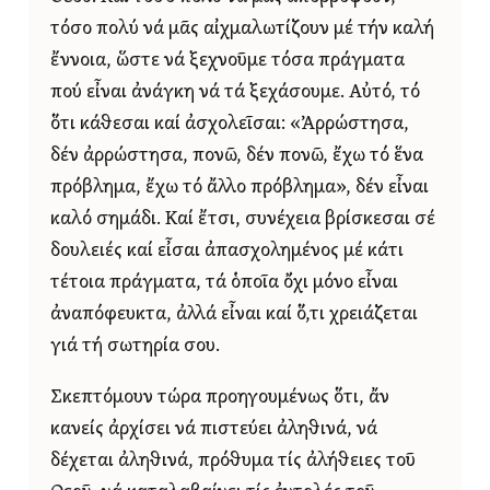
τόσο πολύ νά μᾶς αἰχμαλωτίζουν μέ τήν καλή
ἔννοια, ὥστε νά ξεχνοῦμε τόσα πράγματα
πού εἶναι ἀνάγκη νά τά ξεχάσουμε. Αὐτό, τό
ὅτι κάθεσαι καί ἀσχολεῖσαι: «Ἀρρώστησα,
δέν ἀρρώστησα, πονῶ, δέν πονῶ, ἔχω τό ἕνα
πρόβλημα, ἔχω τό ἄλλο πρόβλημα», δέν εἶναι
καλό σημάδι. Καί ἔτσι, συνέχεια βρίσκεσαι σέ
δουλειές καί εἶσαι ἀπασχολημένος μέ κάτι
τέτοια πράγματα, τά ὁποῖα ὄχι μόνο εἶναι
ἀναπόφευκτα, ἀλλά εἶναι καί ὅ,τι χρειάζεται
γιά τή σωτηρία σου.
Σκεπτόμουν τώρα προηγουμένως ὅτι, ἄν
κανείς ἀρχίσει νά πιστεύει ἀληθινά, νά
δέχεται ἀληθινά, πρόθυμα τίς ἀλήθειες τοῦ