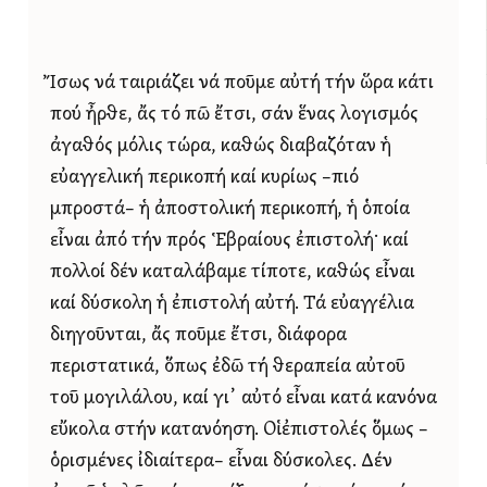
Ἴσως νά ταιριάζει νά ποῦμε αὐτή τήν ὥρα κάτι
πού ἦρθε, ἄς τό πῶ ἔτσι, σάν ἕνας λογισμός
ἀγαθός μόλις τώρα, καθώς διαβαζόταν ἡ
εὐαγγελική περικοπή καί κυρίως –πιό
μπροστά– ἡ ἀποστολική περικοπή, ἡ ὁποία
εἶναι ἀπό τήν πρός Ἑβραίους ἐπιστολή· καί
πολλοί δέν καταλάβαμε τίποτε, καθώς εἶναι
καί δύσκολη ἡ ἐπιστολή αὐτή. Τά εὐαγγέλια
διηγοῦνται, ἄς ποῦμε ἔτσι, διάφορα
περιστατικά, ὅπως ἐδῶ τή θεραπεία αὐτοῦ
τοῦ μογιλάλου, καί γι᾿ αὐτό εἶναι κατά κανόνα
εὔκολα στήν κατανόηση. Οἱἐπιστολές ὅμως –
ὁρισμένες ἰδιαίτερα– εἶναι δύσκολες. Δέν