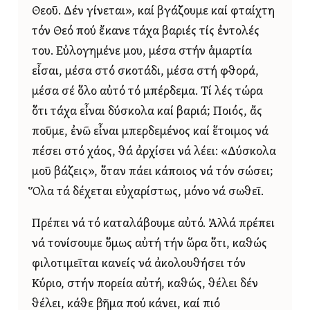
Θεοῦ. Δέν γίνεται», καί βγάζουμε καί φταίχτη
τόν Θεό πού ἔκανε τάχα βαριές τίς ἐντολές
του. Εὐλογημένε μου, μέσα στήν ἁμαρτία
εἶσαι, μέσα στό σκοτάδι, μέσα στή φθορά,
μέσα σέ ὅλο αὐτό τό μπέρδεμα. Τί λές τώρα
ὅτι τάχα εἶναι δύσκολα καί βαριά; Ποιός, ἄς
ποῦμε, ἐνῶ εἶναι μπερδεμένος καί ἕτοιμος νά
πέσει στό χάος, θά ἀρχίσει νά λέει: «Δύσκολα
μοῦ βάζεις», ὅταν πάει κάποιος νά τόν σώσει;
Ὅλα τά δέχεται εὐχαρίστως, μόνο νά σωθεῖ.
Πρέπει νά τό καταλάβουμε αὐτό. Ἀλλά πρέπει
νά τονίσουμε ὅμως αὐτή τήν ὥρα ὅτι, καθώς
φιλοτιμεῖται κανείς νά ἀκολουθήσει τόν
Κύριο, στήν πορεία αὐτή, καθώς, θέλει δέν
θέλει, κάθε βῆμα πού κάνει, καί πιό