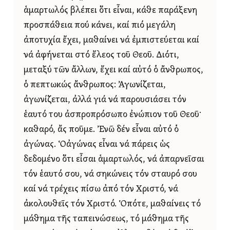
ἁμαρτωλός βλέπει ὅτι εἶναι, κάθε παράξενη
προσπάθεια πού κάνει, καί πιό μεγάλη
ἀποτυχία ἔχει, μαθαίνει νά ἐμπιστεύεται καί
νά ἀφήνεται στό ἔλεος τοῦ Θεοῦ. Διότι,
μεταξύ τῶν ἄλλων, ἔχει καί αὐτό ὁ ἄνθρωπος,
ὁ πεπτωκώς ἄνθρωπος: Ἀγωνίζεται,
ἀγωνίζεται, ἀλλά γιά νά παρουσιάσει τόν
ἑαυτό του ἀσπροπρόσωπο ἐνώπιον τοῦ Θεοῦ·
καθαρό, ἄς ποῦμε. Ἐνῶ δέν εἶναι αὐτό ὁ
ἀγώνας. Ὁἀγώνας εἶναι νά πάρεις ὡς
δεδομένο ὅτι εἶσαι ἁμαρτωλός, νά ἀπαρνεῖσαι
τόν ἑαυτό σου, νά σηκώνεις τόν σταυρό σου
καί νά τρέχεις πίσω ἀπό τόν Χριστό, νά
ἀκολουθεῖς τόν Χριστό. Ὁπότε, μαθαίνεις τό
μάθημα τῆς ταπεινώσεως, τό μάθημα τῆς