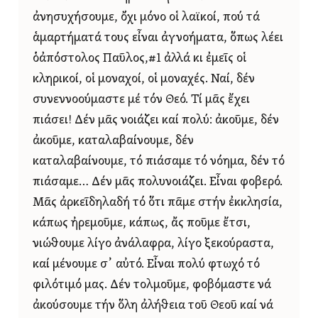
ἀνησυχήσουμε, ὄχι μόνο οἱ λαϊκοί, πού τά
ἁμαρτήματά τους εἶναι ἀγνοήματα, ὅπως λέει
ὁἀπόστολος Παῦλος,#1 ἀλλά κι ἐμεῖς οἱ
κληρικοί, οἱ μοναχοί, οἱ μοναχές. Ναί, δέν
συνεννοούμαστε μέ τόν Θεό. Τί μᾶς ἔχει
πιάσει! Δέν μᾶς νοιάζει καί πολύ: ἀκοῦμε, δέν
ἀκοῦμε, καταλαβαίνουμε, δέν
καταλαβαίνουμε, τό πιάσαμε τό νόημα, δέν τό
πιάσαμε… Δέν μᾶς πολυνοιάζει. Εἶναι φοβερό.
Μᾶς ἀρκεῖδηλαδή τό ὅτι πᾶμε στήν ἐκκλησία,
κάπως ἠρεμοῦμε, κάπως, ἄς ποῦμε ἔτσι,
νιώθουμε λίγο ἀνάλαφρα, λίγο ξεκούραστα,
καί μένουμε σ᾿ αὐτό. Εἶναι πολύ φτωχό τό
φιλότιμό μας. Δέν τολμοῦμε, φοβόμαστε νά
ἀκούσουμε τήν ὅλη ἀλήθεια τοῦ Θεοῦ καί νά