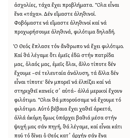
ἀσχολίες, τάχα ἔχει προβλήματα. Ὅλα εἶναι
ἕνα «τάχα». Δέν εἴμαστε ἀληθινοί.
Φοβόμαστε νά εἴμαστε ἀληθινοί καί νά
προχωρήσουμε ἀληθινά, φιλότιμα δηλαδή.
Ὁ Θεός ἔπλασε τόν ἄνθρωπο νά ἔχει φιλότιμο.
Καί θά λέγαμε ὅτι ἐμεῖς ἐδῶ στήν πατρίδα
μας, ὁλαός μας, ἐμεῖς ὅλοι, ἄλλο τίποτε δέν
ἔχουμε –σέ τελευταία ἀνάλυση, τά ἄλλα δέν
εἶναι τίποτε· δέν μπορεῖ νά ἐλπίζει καί νά
στηριχθεῖ κανείς σ᾿ αὐτά– ἀλλά μερικοί ἔχουν
φιλότιμο. Ὅλοι θά μπορούσαμε νά ἔχουμε τό
φιλότιμο. Αὐτό βέβαια ἔχει χαθεῖ ἀρκετά,
ἀλλά ἀκόμη ὅμως ὑπάρχει βαθιά μέσα στήν
ψυχή μας σάν πηγή, θά λέγαμε, καί εἶναι κάτι
πού τό δίνει ὁ Θεός κατ᾿ ἀρχήν σάν ἕνα