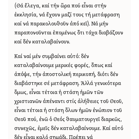
(Θά ἔλεγα, καί τήν ὥρα πού εἶναι στήν
ἐκκλησία, νά ἔχουν μαζί τους τή μετάφραση
καί νά παρακολουθοῦν ἀπό κεῖ). Νά μήν
παραπονοῦνται ἑπομένως ὅτι τάχα διαβάζουν
καί δέν καταλαβαίνουν.
Καί ναί μέν συμβαίνει αὐτό: δέν
καταλαβαίνουμε μερικές φορές, ὅπως καί
ἀπόψε, τήν ἀποστολική περικοπή, διότι δέν
διαβάστηκε σέ μετάφραση. Ἀλλά γενικότερα
ὅμως, εἶναι τέτοια ἡ στάση ἡμῶν τῶν
χριστιανῶν ἀπέναντι στίς ἀλήθειες τοῦ Θεοῦ,
εἶναι τέτοια ἡ στάση ὅλων ἡμῶν ἐνώπιον τοῦ
Θεοῦ πού, ἐνῶ ὁ Θεός θαυματουργεῖ διαρκῶς,
συνεχῶς, ἐμεῖς δέν καταλαβαίνουμε. Καί αὐτό
δέν εἶναι καλό σημάδι. Πρέπει νά