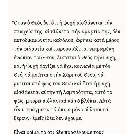
Ὅταν ὁ Θεός δεῖ ὅτι ἡ ψυχή αἰσθάνεται τήν
πτωχεία της, αἰσθάνεται τήν ἁμαρτία της, δέν
αὐτοδικαιώνεται καθόλου, ἀφήνει κατά μέρος
τήν φιλαυτία καί παρουσιάζεται νεκρωμένη
ἐνώπιον τοῦ Θεοῦ, λυπᾶται ὁ Θεός τήν ψυχή,
καί ἡ ψυχή ἀρχίζει νά ἔχει κοινωνία μέ τόν
Θεό, νά μυεῖται στήν Χάρι τοῦ Θεοῦ, νά
μυεῖται στό φῶς τοῦ Θεοῦ καί ἔτσι ἡ ψυχή
αἰσθάνεται αὐτήν τή λαμπρότητα, αὐτό τό
φῶς, μπορεῖ κιόλας καί νά τό βλέπει. Αὐτά
εἶναι πράγματα τά ὁποῖα μόνο οἱ ἅγιοι τά
ξέρουν· ἐμεῖς ἰδέα δέν ἔχουμε.
Εἶναι κρίμα τό ὅτι δέν προσέχουμε τούς