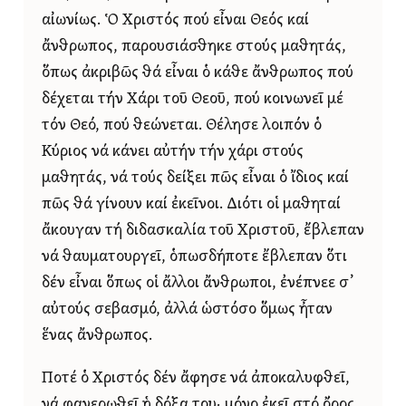
αἰωνίως. Ὁ Χριστός πού εἶναι Θεός καί
ἄνθρωπος, παρουσιάσθηκε στούς μαθητάς,
ὅπως ἀκριβῶς θά εἶναι ὁ κάθε ἄνθρωπος πού
δέχεται τήν Χάρι τοῦ Θεοῦ, πού κοινωνεῖ μέ
τόν Θεό, πού θεώνεται. Θέλησε λοιπόν ὁ
Κύριος νά κάνει αὐτήν τήν χάρι στούς
μαθητάς, νά τούς δείξει πῶς εἶναι ὁ ἴδιος καί
πῶς θά γίνουν καί ἐκεῖνοι. Διότι οἱ μαθηταί
ἄκουγαν τή διδασκαλία τοῦ Χριστοῦ, ἔβλεπαν
νά θαυματουργεῖ, ὁπωσδήποτε ἔβλεπαν ὅτι
δέν εἶναι ὅπως οἱ ἄλλοι ἄνθρωποι, ἐνέπνεε σ᾿
αὐτούς σεβασμό, ἀλλά ὡστόσο ὅμως ἦταν
ἕνας ἄνθρωπος.
Ποτέ ὁ Χριστός δέν ἄφησε νά ἀποκαλυφθεῖ,
νά φανερωθεῖ ἡ δόξα του· μόνο ἐκεῖ στό ὄρος