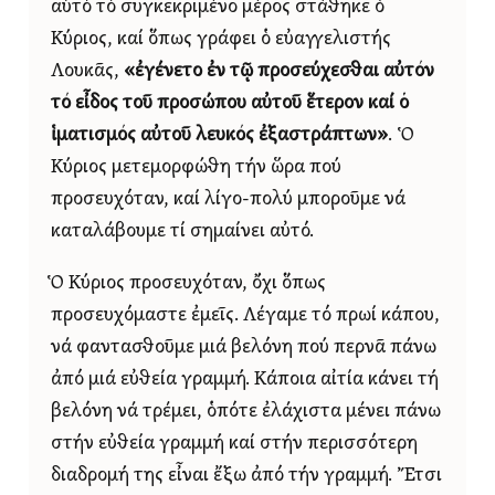
αὐτό τό συγκεκριμένο μέρος στάθηκε ὁ
Κύριος, καί ὅπως γράφει ὁ εὐαγγελιστής
Λουκᾶς,
«ἐγένετο ἐν τῷ προσεύχεσθαι αὐτόν
τό εἶδος τοῦ προσώπου αὐτοῦ ἕτερον καί ὁ
ἱματισμός αὐτοῦ λευκός ἐξαστράπτων»
. Ὁ
Κύριος μετεμορφώθη τήν ὥρα πού
προσευχόταν, καί λίγο-πολύ μποροῦμε νά
καταλάβουμε τί σημαίνει αὐτό.
Ὁ Κύριος προσευχόταν, ὄχι ὅπως
προσευχόμαστε ἐμεῖς. Λέγαμε τό πρωί κάπου,
νά φαντασθοῦμε μιά βελόνη πού περνᾶ πάνω
ἀπό μιά εὐθεία γραμμή. Κάποια αἰτία κάνει τή
βελόνη νά τρέμει, ὁπότε ἐλάχιστα μένει πάνω
στήν εὐθεία γραμμή καί στήν περισσότερη
διαδρομή της εἶναι ἔξω ἀπό τήν γραμμή. Ἔτσι