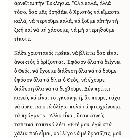
ἀρνεῖται τήν Ἐκκλησία. Ὅλα καλά, ἀλλά
τόσο, ὅσο μᾶς βοηθάει ὁ Χριστός νά εἴμαστε
καλά, νά περνοῦμε καλά, νά ζοῦμε αὐτήν τή
ζωή καί νά μή χάσουμε, νά μή στερηθοῦμε
τίποτε.
Κάθε χριστιανός πρέπει νά βλέπει ὅσο εἶναι
ἀνοικτός ὁ ὁρίζοντας. Ἐφόσον ὅλα τά δείχνει
ὁ Θεός, νά ἔχουμε διάθεση ὅλα νά τά δοῦμε·
ἐφόσον ὅλα τά δίνει ὁ Θεός, νά ἔχουμε
διάθεση ὅλα νά τά δεχθοῦμε. Δέν πρέπει
κανείς νά εἶναι τσιγκούνης ἤ, ἄς ποῦμε, τάχα
νά ἀρκεῖται στά ὀλίγα· πολύ τά φτωχαίνουμε
τά πράγματα. Ἄλλο εἶναι, ὅταν κανείς
ταπεινά-ταπεινά λέει: «Θεέ μου, ἐγώ στά
χάλια πού εἶμαι, καί λίγο νά μέ δροσίζεις, μοῦ