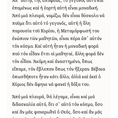
Ἀπ᾿ αὐτῆς τῆς ἀπόψεως, τό γεγονός αὐτό καί
ἑπομένως καί ἡ ἑορτή αὐτή εἶναι μοναδική.
Ἀπό μιά πλευρά, νομίζω, δέν εἶναι δύσκολο νά
ποῦμε ὅτι αὐτό τό γεγονός, αὐτή ἡ ὅλη
παρουσία τοῦ Κυρίου, ἡ Μεταμόρφωσή του
ἐνώπιον τῶν μαθητῶν, εἶναι πέρα ἀπ᾿ αὐτόν
τόν κόσμο. Καί αὐτή ἦταν ἡ μοναδική φορά
πού τόν εἶδαν ἔτσι οἱ μαθηταί, ἄλλη φορά δέν
τόν εἶδαν. Ἀκόμη καί ἀναστημένο, ὅπως
εἴπαμε, τόν ἔβλεπαν ὅπως τόν ἤξεραν. Βέβαια
ὁπωσδήποτε ἦταν κάτι ἄλλο, ἀλλά καί ἐκεῖ ὁ
Κύριος δέν ἄφηνε νά φανεῖ ἡ δόξα του.
Ἀπό μιά πλευρά, θά λέγαμε, εἶναι καί μιά
διδασκαλία αὐτό, ὅτι σ᾿ αὐτό τόν κόσμο, ὅσο
καί ἄν μᾶς φανερωθεῖ ὁ Θεός, ὅσο καί ἄν μᾶς