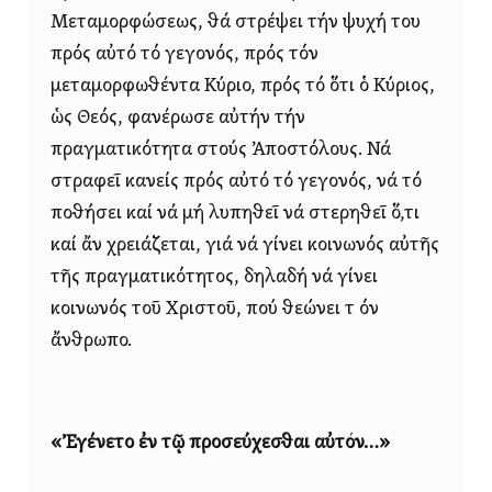
Μεταμορφώσεως, θά στρέψει τήν ψυχή του
πρός αὐτό τό γεγονός, πρός τόν
μεταμορφωθέντα Κύριο, πρός τό ὅτι ὁ Κύριος,
ὡς Θεός, φανέρωσε αὐτήν τήν
πραγματικότητα στούς Ἀποστόλους. Νά
στραφεῖ κανείς πρός αὐτό τό γεγονός, νά τό
ποθήσει καί νά μή λυπηθεῖ νά στερηθεῖ ὅ,τι
καί ἄν χρειάζεται, γιά νά γίνει κοινωνός αὐτῆς
τῆς πραγματικότητος, δηλαδή νά γίνει
κοινωνός τοῦ Χριστοῦ, πού θεώνει τ όν
ἄνθρωπο.
«Ἐγένετο ἐν τῷ προσεύχεσθαι αὐτόν…»