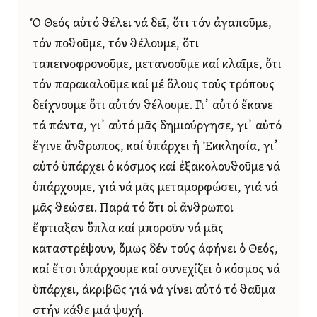
Ὁ Θεός αὐτό θέλει νά δεῖ, ὅτι τόν ἀγαποῦμε,
τόν ποθοῦμε, τόν θέλουμε, ὅτι
ταπεινοφρονοῦμε, μετανοοῦμε καί κλαῖμε, ὅτι
τόν παρακαλοῦμε καί μέ ὅλους τούς τρόπους
δείχνουμε ὅτι αὐτόν θέλουμε. Γι᾿ αὐτό ἔκανε
τά πάντα, γι᾿ αὐτό μᾶς δημιούργησε, γι᾿ αὐτό
ἔγινε ἄνθρωπος, καί ὑπάρχει ἡ Ἐκκλησία, γι᾿
αὐτό ὑπάρχει ὁ κόσμος καί ἐξακολουθοῦμε νά
ὑπάρχουμε, γιά νά μᾶς μεταμορφώσει, γιά νά
μᾶς θεώσει. Παρά τό ὅτι οἱ ἄνθρωποι
ἔφτιαξαν ὅπλα καί μποροῦν νά μᾶς
καταστρέψουν, ὅμως δέν τούς ἀφήνει ὁ Θεός,
καί ἔτσι ὑπάρχουμε καί συνεχίζει ὁ κόσμος νά
ὑπάρχει, ἀκριβῶς γιά νά γίνει αὐτό τό θαῦμα
στήν κάθε μιά ψυχή.