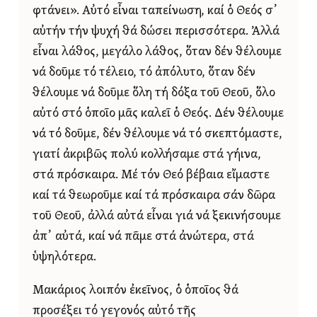
φτάνει». Αὐτό εἶναι ταπείνωση, καί ὁ Θεός σ᾿
αὐτήν τήν ψυχή θά δώσει περισσότερα. Ἀλλά
εἶναι λάθος, μεγάλο λάθος, ὅταν δέν θέλουμε
νά δοῦμε τό τέλειο, τό ἀπόλυτο, ὅταν δέν
θέλουμε νά δοῦμε ὅλη τή δόξα τοῦ Θεοῦ, ὅλο
αὐτό στό ὁποῖο μᾶς καλεῖ ὁ Θεός. Δέν θέλουμε
νά τό δοῦμε, δέν θέλουμε νά τό σκεπτόμαστε,
γιατί ἀκριβῶς πολύ κολλήσαμε στά γήινα,
στά πρόσκαιρα. Μέ τόν Θεό βέβαια εἴμαστε
καί τά θεωροῦμε καί τά πρόσκαιρα σάν δῶρα
τοῦ Θεοῦ, ἀλλά αὐτά εἶναι γιά νά ξεκινήσουμε
ἀπ᾿ αὐτά, καί νά πᾶμε στά ἀνώτερα, στά
ὑψηλότερα.
Μακάριος λοιπόν ἐκεῖνος, ὁ ὁποῖος θά
προσέξει τό γεγονός αὐτό τῆς