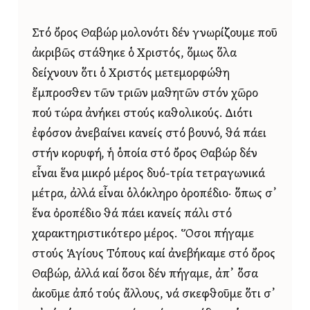
Στό ὄρος Θαβώρ μολονότι δέν γνωρίζουμε ποῦ
ἀκριβῶς στάθηκε ὁ Χριστός, ὅμως ὅλα
δείχνουν ὅτι ὁ Χριστός μετεμορφώθη
ἔμπροσθεν τῶν τριῶν μαθητῶν στόν χῶρο
πού τώρα ἀνήκει στούς καθολικούς. Διότι
ἐφόσον ἀνεβαίνει κανείς στό βουνό, θά πάει
στήν κορυφή, ἡ ὁποία στό ὄρος Θαβώρ δέν
εἶναι ἕνα μικρό μέρος δυό-τρία τετραγωνικά
μέτρα, ἀλλά εἶναι ὁλόκληρο ὀροπέδιο· ὅπως σ᾿
ἕνα ὀροπέδιο θά πάει κανείς πάλι στό
χαρακτηριστικότερο μέρος. Ὅσοι πήγαμε
στούς Ἁγίους Τόπους καί ἀνεβήκαμε στό ὄρος
Θαβώρ, ἀλλά καί ὅσοι δέν πήγαμε, ἀπ᾿ ὅσα
ἀκοῦμε ἀπό τούς ἄλλους, νά σκεφθοῦμε ὅτι σ᾿