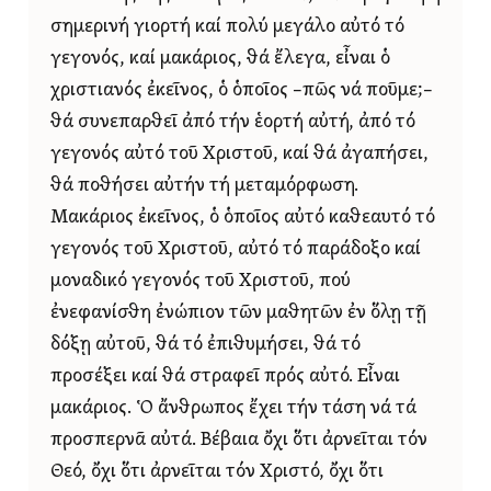
σημερινή γιορτή καί πολύ μεγάλο αὐτό τό
γεγονός, καί μακάριος, θά ἔλεγα, εἶναι ὁ
χριστιανός ἐκεῖνος, ὁ ὁποῖος –πῶς νά ποῦμε;–
θά συνεπαρθεῖ ἀπό τήν ἑορτή αὐτή, ἀπό τό
γεγονός αὐτό τοῦ Χριστοῦ, καί θά ἀγαπήσει,
θά ποθήσει αὐτήν τή μεταμόρφωση.
Μακάριος ἐκεῖνος, ὁ ὁποῖος αὐτό καθεαυτό τό
γεγονός τοῦ Χριστοῦ, αὐτό τό παράδοξο καί
μοναδικό γεγονός τοῦ Χριστοῦ, πού
ἐνεφανίσθη ἐνώπιον τῶν μαθητῶν ἐν ὅλῃ τῇ
δόξῃ αὐτοῦ, θά τό ἐπιθυμήσει, θά τό
προσέξει καί θά στραφεῖ πρός αὐτό. Εἶναι
μακάριος. Ὁ ἄνθρωπος ἔχει τήν τάση νά τά
προσπερνᾶ αὐτά. Βέβαια ὄχι ὅτι ἀρνεῖται τόν
Θεό, ὄχι ὅτι ἀρνεῖται τόν Χριστό, ὄχι ὅτι