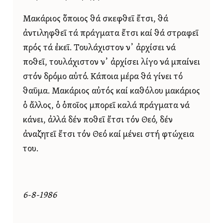
Μακάριος ὅποιος θά σκεφθεῖ ἔτσι, θά
ἀντιληφθεῖ τά πράγματα ἔτσι καί θά στραφεῖ
πρός τά ἐκεῖ. Τουλάχιστον ν᾿ ἀρχίσει νά
ποθεῖ, τουλάχιστον ν᾿ ἀρχίσει λίγο νά μπαίνει
στόν δρόμο αὐτό. Κάποια μέρα θά γίνει τό
θαῦμα. Μακάριος αὐτός καί καθόλου μακάριος
ὁ ἄλλος, ὁ ὁποῖος μπορεῖ καλά πράγματα νά
κάνει, ἀλλά δέν ποθεῖ ἔτσι τόν Θεό, δέν
ἀναζητεῖ ἔτσι τόν Θεό καί μένει στή φτώχεια
του.
6-8-1986