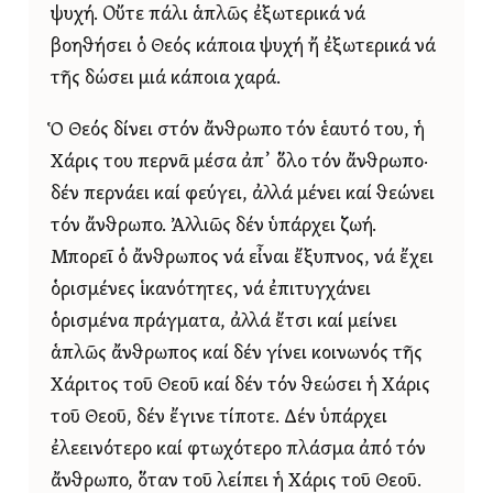
ψυχή. Οὔτε πάλι ἁπλῶς ἐξωτερικά νά
βοηθήσει ὁ Θεός κάποια ψυχή ἤ ἐξωτερικά νά
τῆς δώσει μιά κάποια χαρά.
Ὁ Θεός δίνει στόν ἄνθρωπο τόν ἑαυτό του, ἡ
Χάρις του περνᾶ μέσα ἀπ᾿ ὅλο τόν ἄνθρωπο·
δέν περνάει καί φεύγει, ἀλλά μένει καί θεώνει
τόν ἄνθρωπο. Ἀλλιῶς δέν ὑπάρχει ζωή.
Μπορεῖ ὁ ἄνθρωπος νά εἶναι ἔξυπνος, νά ἔχει
ὁρισμένες ἱκανότητες, νά ἐπιτυγχάνει
ὁρισμένα πράγματα, ἀλλά ἔτσι καί μείνει
ἁπλῶς ἄνθρωπος καί δέν γίνει κοινωνός τῆς
Χάριτος τοῦ Θεοῦ καί δέν τόν θεώσει ἡ Χάρις
τοῦ Θεοῦ, δέν ἔγινε τίποτε. Δέν ὑπάρχει
ἐλεεινότερο καί φτωχότερο πλάσμα ἀπό τόν
ἄνθρωπο, ὅταν τοῦ λείπει ἡ Χάρις τοῦ Θεοῦ.