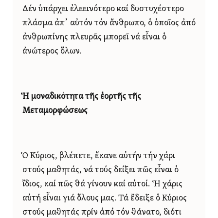
Δέν ὑπάρχει ἐλεεινότερο καί δυστυχέστερο
πλάσμα ἀπ᾿ αὐτόν τόν ἄνθρωπο, ὁ ὁποῖος ἀπό
ἀνθρωπίνης πλευρᾶς μπορεῖ νά εἶναι ὁ
ἀνώτερος ὅλων.
Ἡ μοναδικότητα τῆς ἑορτῆς τῆς
Μεταμορφώσεως
Ὁ Κύριος, βλέπετε, ἔκανε αὐτήν τήν χάρι
στούς μαθητάς, νά τούς δείξει πῶς εἶναι ὁ
ἴδιος, καί πῶς θά γίνουν καί αὐτοί. Ἡ χάρις
αὐτή εἶναι γιά ὅλους μας. Τά ἔδειξε ὁ Κύριος
στούς μαθητάς πρίν ἀπό τόν θάνατο, διότι