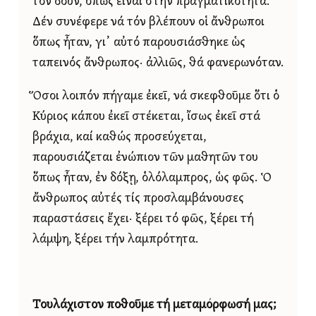
τόν δοῦν, ὅπως εἶναι στήν πραγματικότητα.
Δέν συνέφερε νά τόν βλέπουν οἱ ἄνθρωποι
ὅπως ἦταν, γι᾿ αὐτό παρουσιάσθηκε ὡς
ταπεινός ἄνθρωπος· ἀλλιῶς, θά φανερωνόταν.
Ὅσοι λοιπόν πήγαμε ἐκεῖ, νά σκεφθοῦμε ὅτι ὁ
Κύριος κάπου ἐκεῖ στέκεται, ἴσως ἐκεῖ στά
βράχια, καί καθώς προσεύχεται,
παρουσιάζεται ἐνώπιον τῶν μαθητῶν του
ὅπως ἦταν, ἐν δόξῃ, ὁλόλαμπρος, ὡς φῶς. Ὁ
ἄνθρωπος αὐτές τίς προσλαμβάνουσες
παραστάσεις ἔχει· ξέρει τό φῶς, ξέρει τή
λάμψη, ξέρει τήν λαμπρότητα.
Τουλάχιστον ποθοῦμε τή μεταμόρφωσή μας;