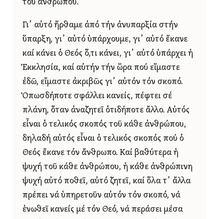
τοῦ ἀνθρώπου.
Γι᾿ αὐτό ἤρθαμε ἀπό τήν ἀνυπαρξία στήν
ὕπαρξη, γι᾿ αὐτό ὑπάρχουμε, γι᾿ αὐτό ἔκανε
καί κάνει ὁ Θεός ὅ,τι κάνει, γι᾿ αὐτό ὑπάρχει ἡ
Ἐκκλησία, καί αὐτήν τήν ὥρα πού εἴμαστε
ἐδῶ, εἴμαστε ἀκριβῶς γι᾿ αὐτόν τόν σκοπό.
Ὁπωσδήποτε σφάλλει κανείς, πέφτει σέ
πλάνη, ὅταν ἀναζητεῖ ὁτιδήποτε ἄλλο. Αὐτός
εἶναι ὁ τελικός σκοπός τοῦ κάθε ἀνθρώπου,
δηλαδή αὐτός εἶναι ὁ τελικός σκοπός πού ὁ
Θεός ἔκανε τόν ἄνθρωπο. Καί βαθύτερα ἡ
ψυχή τοῦ κάθε ἀνθρώπου, ἡ κάθε ἀνθρώπινη
ψυχή αὐτό ποθεῖ, αὐτό ζητεῖ, καί ὅλα τ᾿ ἄλλα
πρέπει νά ὑπηρετοῦν αὐτόν τόν σκοπό, νά
ἑνωθεῖ κανείς μέ τόν Θεό, νά περάσει μέσα