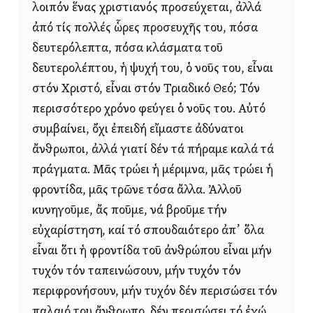
λοιπόν ἕνας χριστιανός προσεύχεται, ἀλλά
ἀπό τίς πολλές ὧρες προσευχῆς του, πόσα
δευτερόλεπτα, πόσα κλάσματα τοῦ
δευτερολέπτου, ἡ ψυχή του, ὁ νοῦς του, εἶναι
στόν Χριστό, εἶναι στόν Τριαδικό Θεό; Τόν
περισσότερο χρόνο φεύγει ὁ νοῦς του. Αὐτό
συμβαίνει, ὄχι ἐπειδή εἴμαστε ἀδύνατοι
ἄνθρωποι, ἀλλά γιατί δέν τά πήραμε καλά τά
πράγματα. Μᾶς τρώει ἡ μέριμνα, μᾶς τρώει ἡ
φροντίδα, μᾶς τρῶνε τόσα ἄλλα. Ἀλλοῦ
κυνηγοῦμε, ἄς ποῦμε, νά βροῦμε τήν
εὐχαρίστηση, καί τό σπουδαιότερο ἀπ᾿ ὅλα
εἶναι ὅτι ἡ φροντίδα τοῦ ἀνθρώπου εἶναι μήν
τυχόν τόν ταπεινώσουν, μήν τυχόν τόν
περιφρονήσουν, μήν τυχόν δέν περισώσει τόν
παλαιό του ἄνθρωπο, δέν περισώσει τό ἐγώ