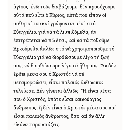
ἁγίους, ἐνῶ τούς διαβάζουμε, δέν προσέχουμε
αὐτά πού εἶπε ὁ Κύριος, αὐτά πού εἶπαν οἱ
μαθηταί του καί γράφονται μέσ᾿ στό
Εὐαγγέλιο, γιά νά τά λιμπιζόμεθα, ἄν
ἐπιτρέπεται νά πῶ ἔτσι, καί νά τά ποθοῦμε.
Ἀρκούμεθα ἁπλῶς στό νά χρησιμοποιοῦμε τό
Εὐαγγέλιο γιά νά διορθώσουμε λίγο τή ζωή
μας, νά διορθώσουμε λίγο τά ἤθη μας. Ἄν δέν
ἔρθει μέσα σου ὁ Χριστός νά σέ
μεταμορφώσει, εἶσαι παλαιός ἄνθρωπος·
τελείωσε. Δέν γίνεται ἀλλιῶς. Ἤ εἶναι μέσα
σου ὁ Χριστός, ὁπότε εἶσαι καινούργιος
ἄνθρωπος, ἤ δέν εἶναι ὁ Χριστός μέσα σου καί
εἶσαι παλαιός ἄνθρωπος, ὅσο καί ἄν ἄλλη
εἰκόνα παρουσιάζεις.