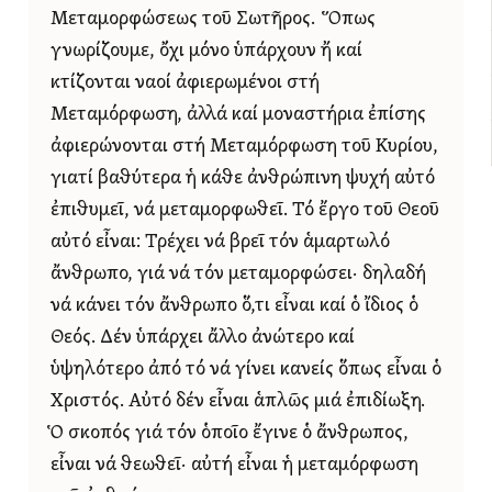
Μεταμορφώσεως τοῦ Σωτῆρος. Ὅπως
γνωρίζουμε, ὄχι μόνο ὑπάρχουν ἤ καί
κτίζονται ναοί ἀφιερωμένοι στή
Μεταμόρφωση, ἀλλά καί μοναστήρια ἐπίσης
ἀφιερώνονται στή Μεταμόρφωση τοῦ Κυρίου,
γιατί βαθύτερα ἡ κάθε ἀνθρώπινη ψυχή αὐτό
ἐπιθυμεῖ, νά μεταμορφωθεῖ. Τό ἔργο τοῦ Θεοῦ
αὐτό εἶναι: Τρέχει νά βρεῖ τόν ἁμαρτωλό
ἄνθρωπο, γιά νά τόν μεταμορφώσει· δηλαδή
νά κάνει τόν ἄνθρωπο ὅ,τι εἶναι καί ὁ ἴδιος ὁ
Θεός. Δέν ὑπάρχει ἄλλο ἀνώτερο καί
ὑψηλότερο ἀπό τό νά γίνει κανείς ὅπως εἶναι ὁ
Χριστός. Αὐτό δέν εἶναι ἁπλῶς μιά ἐπιδίωξη.
Ὁ σκοπός γιά τόν ὁποῖο ἔγινε ὁ ἄνθρωπος,
εἶναι νά θεωθεῖ· αὐτή εἶναι ἡ μεταμόρφωση