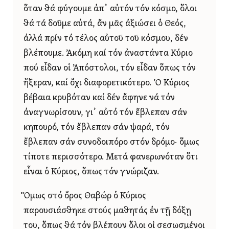
ὅταν θά φύγουμε ἀπ᾿ αὐτόν τόν κόσμο, ὅλοι
θά τά δοῦμε αὐτά, ἄν μᾶς ἀξιώσει ὁ Θεός,
ἀλλά πρίν τό τέλος αὐτοῦ τοῦ κόσμου, δέν
βλέπουμε. Ἀκόμη καί τόν ἀναστάντα Κύριο
πού εἶδαν οἱ Ἀπόστολοι, τόν εἶδαν ὅπως τόν
ἤξεραν, καί ὄχι διαφορετικότερο. Ὁ Κύριος
βέβαια κρυβόταν καί δέν ἄφηνε νά τόν
ἀναγνωρίσουν, γι᾿ αὐτό τόν ἔβλεπαν σάν
κηπουρό, τόν ἔβλεπαν σάν ψαρά, τόν
ἔβλεπαν σάν συνοδοιπόρο στόν δρόμο· ὅμως
τίποτε περισσότερο. Μετά φανερωνόταν ὅτι
εἶναι ὁ Κύριος, ὅπως τόν γνώριζαν.
Ὅμως στό ὄρος Θαβώρ ὁ Κύριος
παρουσιάσθηκε στούς μαθητάς ἐν τῇ δόξῃ
του, ὅπως θά τόν βλέπουν ὅλοι οἱ σεσωσμένοι