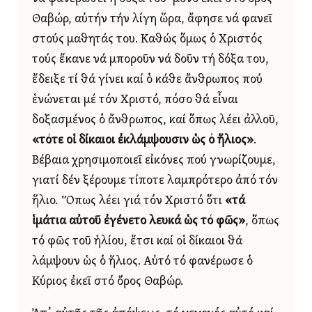
Θαβώρ, αὐτήν τήν λίγη ὥρα, ἄφησε νά φανεῖ
στούς μαθητάς του. Καθώς ὅμως ὁ Χριστός
τούς ἔκανε νά μποροῦν νά δοῦν τή δόξα του,
ἔδειξε τί θά γίνει καί ὁ κάθε ἄνθρωπος πού
ἑνώνεται μέ τόν Χριστό, πόσο θά εἶναι
δοξασμένος ὁ ἄνθρωπος, καί ὅπως λέει ἀλλοῦ,
«τότε οἱ δίκαιοι ἐκλάμψουσιν ὡς ὁ ἥλιος»
.
Βέβαια χρησιμοποιεῖ εἰκόνες πού γνωρίζουμε,
γιατί δέν ξέρουμε τίποτε λαμπρότερο ἀπό τόν
ἥλιο. Ὅπως λέει γιά τόν Χριστό ὅτι
«τά
ἱμάτια αὐτοῦ ἐγένετο λευκά ὡς τό φῶς»
, ὅπως
τό φῶς τοῦ ἡλίου, ἔτσι καί οἱ δίκαιοι θά
λάμψουν ὡς ὁ ἥλιος. Αὐτό τό φανέρωσε ὁ
Κύριος ἐκεῖ στό ὄρος Θαβώρ.