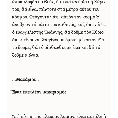
ἀποκαλυφθεῖ ὁ Θεός, ὅσο καί ἄν ἔρθει ἡ Χάρις
του, θά εἶναι πάντοτε στά μέτρα αὐτοῦ τοῦ
κόσμου. Φεύγοντας ἀπ᾿ αὐτόν τόν κόσμο θ᾿
ἀνοίξουν τά μάτια τοῦ καθενός, καί, ὅπως λέει
ὁ εὐαγγελιστής Ἰωάννης, θά δοῦμε τόν Κύριο
ὅπως εἶναι καί θά γίνουμε ὅμοιοι μ᾿ αὐτόν. Θά
τό δοῦμε, θά τό αἰσθανθοῦμε ἐκεῖ καί θά τό
ζοῦμε αἰώνια.
…Μακάριοι…
Ἕνας ἐπιπλέον μακαρισμός
Ἀπ᾿ αὐτῆς τῆς πλευρᾶς λοιπόν, εἶναι μεγάλη ἡ