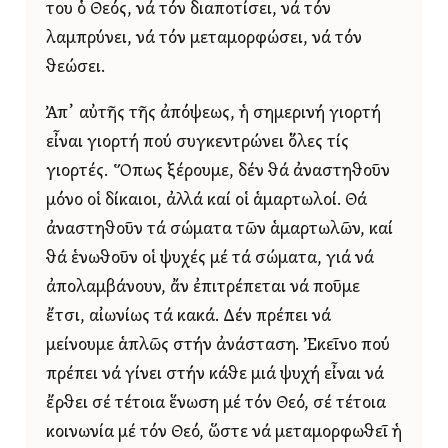
του ὁ Θεός, νά τόν διαποτίσει, νά τόν
λαμπρύνει, νά τόν μεταμορφώσει, νά τόν
θεώσει.
Ἀπ᾿ αὐτῆς τῆς ἀπόψεως, ἡ σημερινή γιορτή
εἶναι γιορτή πού συγκεντρώνει ὅλες τίς
γιορτές. Ὅπως ξέρουμε, δέν θά ἀναστηθοῦν
μόνο οἱ δίκαιοι, ἀλλά καί οἱ ἁμαρτωλοί. Θά
ἀναστηθοῦν τά σώματα τῶν ἁμαρτωλῶν, καί
θά ἑνωθοῦν οἱ ψυχές μέ τά σώματα, γιά νά
ἀπολαμβάνουν, ἄν ἐπιτρέπεται νά ποῦμε
ἔτσι, αἰωνίως τά κακά. Δέν πρέπει νά
μείνουμε ἁπλῶς στήν ἀνάσταση. Ἐκεῖνο πού
πρέπει νά γίνει στήν κάθε μιά ψυχή εἶναι νά
ἔρθει σέ τέτοια ἕνωση μέ τόν Θεό, σέ τέτοια
κοινωνία μέ τόν Θεό, ὥστε νά μεταμορφωθεῖ ἡ