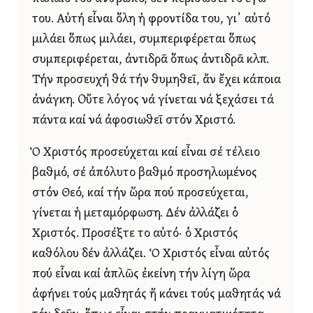
του. Αὐτή εἶναι ὅλη ἡ φροντίδα του, γι᾿ αὐτό
μιλάει ὅπως μιλάει, συμπεριφέρεται ὅπως
συμπεριφέρεται, ἀντιδρᾶ ὅπως ἀντιδρᾶ κλπ.
Τήν προσευχή θά τήν θυμηθεῖ, ἄν ἔχει κάποια
ἀνάγκη. Οὔτε λόγος νά γίνεται νά ξεχάσει τά
πάντα καί νά ἀφοσιωθεῖ στόν Χριστό.
Ὁ Χριστός προσεύχεται καί εἶναι σέ τέλειο
βαθμό, σέ ἀπόλυτο βαθμό προσηλωμένος
στόν Θεό, καί τήν ὥρα πού προσεύχεται,
γίνεται ἡ μεταμόρφωση. Δέν ἀλλάζει ὁ
Χριστός. Προσέξτε το αὐτό· ὁ Χριστός
καθόλου δέν ἀλλάζει. Ὁ Χριστός εἶναι αὐτός
πού εἶναι καί ἁπλῶς ἐκείνη τήν λίγη ὥρα
ἀφήνει τούς μαθητάς ἤ κάνει τούς μαθητάς νά