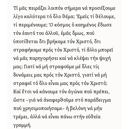
Τί μᾶς πειράζει λοιπόν σήμερα νά προσέξουμε
λίγο καλύτερα τό ὅλο θέμα; Ἐμεῖς τί θέλουμε,
τί περιμένουμε; Ὁ κόσμος ὁ καημένος ἔδωσε
τόν ἑαυτό του ἀλλοῦ, ἐμᾶς ὅμως, πού
ὑποτίθεται ὅτι βρήκαμε τόν Χριστό, ὅτι
στραφήκαμε πρός τόν Χριστό, τί ἄλλο μπορεῖ
νά μᾶς παρηγορήσει καί νά κλέψει τήν ψυχή
μας; Γιατί νά μή στραφοῦμε μέ ὅλες τίς
δυνάμεις μας πρός τόν Χριστό, γιατί νά μή
στραφεῖ τό ὅλο εἶναι μας πρός τόν Χριστό;
Καί ἔτσι νά κάνουμε τόν ἀγώνα πού πρέπει,
ὥστε –γιά νά ἀναφερθοῦμε στό παράδειγμα
πού χρησιμοποιήσαμε– ἡ βελόνη νά μήν
τρέμει, ἀλλά νά εἶναι πάνω στήν εὐθεία
γραμμή.