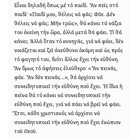
Εἶναι δηλαδή ὅπως μέ τό παιδί. Ἄν πεῖς στό
παιδί· «Παιδί μου, θέλεις νά φᾶς; Φάε. Δέν
θέλεις νά φᾶς; Μήν τρῶς», θά κάνει τά νάζια
του ἐκείνη τήν ὥρα, ἀλλά μετά θά φάει. Τί θά
κάνει; Ἀλλά ὅταν τό κυνηγᾶς, γιά νά φάει, δέν
νοιάζεται καί ζεῖ ἀνεύθυνα ἀκόμη καί ὡς πρός
τό φαγητό του, διότι ἄλλος ἔχει τήν εὐθύνη.
Ἄν ὅμως τό ἀφήσεις ἐλεύθερο· «Ἄν πεινᾶς,
φάε. Ἄν δέν πεινᾶς…», θά ἀρχίσει νά
συνειδητοποιεῖ τήν εὐθύνη πού ἔχει. Ἡ ἴδια ἡ
πείνα θά τό κάνει νά συνειδητοποιεῖ τήν
εὐθύνη πού ἔχει, γιά νά πάει νά βρεῖ νά φάει.
Ἔτσι, κάθε χριστιανός νά ἀρχίσει νά
συνειδητοποιεῖ τήν εὐθύνη πού ἔχει ἐνώπιον
τοῦ Θεοῦ.