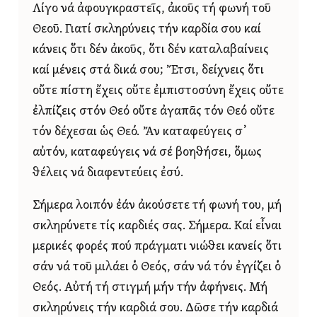
Λίγο νά ἀφουγκραστεῖς, ἀκοῦς τή φωνή τοῦ
Θεοῦ. Γιατί σκληρύνεις τήν καρδία σου καί
κάνεις ὅτι δέν ἀκοῦς, ὅτι δέν καταλαβαίνεις
καί μένεις στά δικά σου; Ἔτσι, δείχνεις ὅτι
οὔτε πίστη ἔχεις οὔτε ἐμπιστοσύνη ἔχεις οὔτε
ἐλπίζεις στόν Θεό οὔτε ἀγαπᾶς τόν Θεό οὔτε
τόν δέχεσαι ὡς Θεό. Ἄν καταφεύγεις σ᾿
αὐτόν, καταφεύγεις νά σέ βοηθήσει, ὅμως
θέλεις νά διαφεντεύεις ἐσύ.
Σήμερα λοιπόν ἐάν ἀκούσετε τή φωνή του, μή
σκληρύνετε τίς καρδιές σας. Σήμερα. Καί εἶναι
μερικές φορές πού πράγματι νιώθει κανείς ὅτι
σάν νά τοῦ μιλάει ὁ Θεός, σάν νά τόν ἐγγίζει ὁ
Θεός. Αὐτή τή στιγμή μήν τήν ἀφήνεις. Μή
σκληρύνεις τήν καρδιά σου. Δῶσε τήν καρδιά