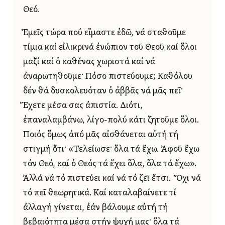
Θεό.
Ἐμεῖς τώρα πού εἴμαστε ἐδῶ, νά σταθοῦμε
τίμια καί εἰλικρινά ἐνώπιον τοῦ Θεοῦ καί ὅλοι
μαζί καί ὁ καθένας χωριστά καί νά
ἀναρωτηθοῦμε· Πόσο πιστεύουμε; Καθόλου
δέν θά δυσκολευόταν ὁ ἀββᾶς νά μᾶς πεῖ·
Ἔχετε μέσα σας ἀπιστία. Διότι,
ἐπαναλαμβάνω, λίγο-πολύ κάτι ζητοῦμε ὅλοι.
Ποιός ὅμως ἀπό μᾶς αἰσθάνεται αὐτή τή
στιγμή ὅτι· «Τελείωσε· ὅλα τά ἔχω. Ἀφοῦ ἔχω
τόν Θεό, καί ὁ Θεός τά ἔχει ὅλα, ὅλα τά ἔχω».
Ἀλλά νά τό πιστεύει καί νά τό ζεῖ ἔτσι. Ὄχι νά
τό πεῖ θεωρητικά. Καί καταλαβαίνετε τί
ἀλλαγή γίνεται, ἐάν βάλουμε αὐτή τή
βεβαιότητα μέσα στήν ψυχή μας· ὅλα τά