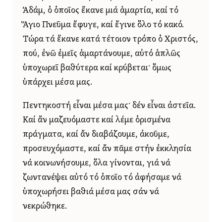
Ἀδάμ, ὁ ὁποῖος ἔκανε μιά ἁμαρτία, καί τό
Ἅγιο Πνεῦμα ἔφυγε, καί ἔγινε ὅλο τό κακό.
Τώρα τά ἔκανε κατά τέτοιον τρόπο ὁ Χριστός,
πού, ἐνῶ ἐμεῖς ἁμαρτάνουμε, αὐτό ἁπλῶς
ὑποχωρεῖ βαθύτερα καί κρύβεται· ὅμως
ὑπάρχει μέσα μας.
Πεντηκοστή εἶναι μέσα μας· δέν εἶναι ἀστεῖα.
Καί ἄν μαζευόμαστε καί λέμε ὁρισμένα
πράγματα, καί ἄν διαβάζουμε, ἀκοῦμε,
προσευχόμαστε, καί ἄν πᾶμε στήν ἐκκλησία
νά κοινωνήσουμε, ὅλα γίνονται, γιά νά
ζωντανέψει αὐτό τό ὁποῖο τό ἀφήσαμε νά
ὑποχωρήσει βαθιά μέσα μας σάν νά
νεκρώθηκε.