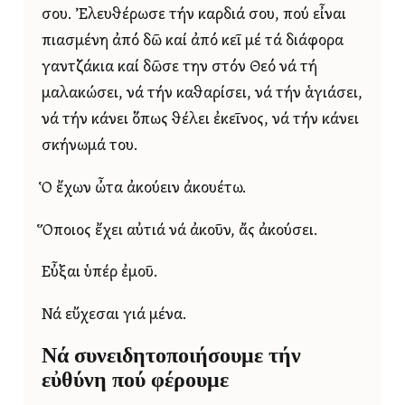
σου. Ἐλευθέρωσε τήν καρδιά σου, πού εἶναι
πιασμένη ἀπό δῶ καί ἀπό κεῖ μέ τά διάφορα
γαντζάκια καί δῶσε την στόν Θεό νά τή
μαλακώσει, νά τήν καθαρίσει, νά τήν ἁγιάσει,
νά τήν κάνει ὅπως θέλει ἐκεῖνος, νά τήν κάνει
σκήνωμά του.
Ὁ ἔχων ὦτα ἀκούειν ἀκουέτω.
Ὅποιος ἔχει αὐτιά νά ἀκοῦν, ἄς ἀκούσει.
Εὖξαι ὑπέρ ἐμοῦ.
Νά εὔχεσαι γιά μένα.
Νά συνειδητοποιήσουμε τήν
εὐθύνη πού φέρουμε