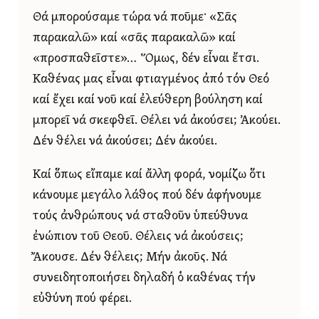
Θά μπορούσαμε τώρα νά ποῦμε· «Σᾶς
παρακαλῶ» καί «σᾶς παρακαλῶ» καί
«προσπαθεῖστε»… Ὅμως, δέν εἶναι ἔτσι.
Καθένας μας εἶναι φτιαγμένος ἀπό τόν Θεό
καί ἔχει καί νοῦ καί ἐλεύθερη βούληση καί
μπορεῖ νά σκεφθεῖ. Θέλει νά ἀκούσει; Ἀκούει.
Δέν θέλει νά ἀκούσει; Δέν ἀκούει.
Καί ὅπως εἴπαμε καί ἄλλη φορά, νομίζω ὅτι
κάνουμε μεγάλο λάθος πού δέν ἀφήνουμε
τούς ἀνθρώπους νά σταθοῦν ὑπεύθυνα
ἐνώπιον τοῦ Θεοῦ. Θέλεις νά ἀκούσεις;
Ἄκουσε. Δέν θέλεις; Μήν ἀκοῦς. Νά
συνειδητοποιήσει δηλαδή ὁ καθένας τήν
εὐθύνη πού φέρει.