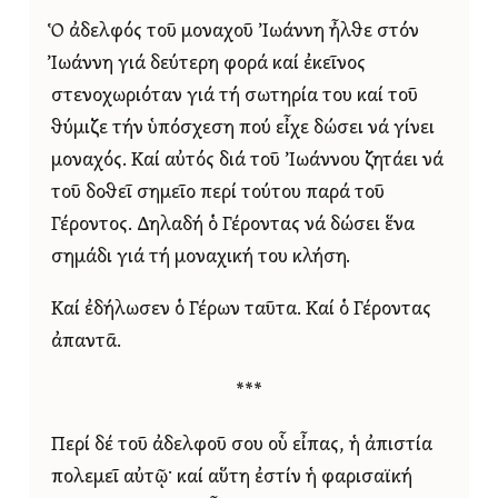
Ὁ ἀδελφός τοῦ μοναχοῦ Ἰωάννη ἦλθε στόν
Ἰωάννη γιά δεύτερη φορά καί ἐκεῖνος
στενοχωριόταν γιά τή σωτηρία του καί τοῦ
θύμιζε τήν ὑπόσχεση πού εἶχε δώσει νά γίνει
μοναχός. Καί αὐτός διά τοῦ Ἰωάννου ζητάει νά
τοῦ δοθεῖ σημεῖο περί τούτου παρά τοῦ
Γέροντος. Δηλαδή ὁ Γέροντας νά δώσει ἕνα
σημάδι γιά τή μοναχική του κλήση.
Καί ἐδήλωσεν ὁ Γέρων ταῦτα. Καί ὁ Γέροντας
ἀπαντᾶ.
***
Περί δέ τοῦ ἀδελφοῦ σου οὗ εἶπας, ἡ ἀπιστία
πολεμεῖ αὐτῷ· καί αὕτη ἐστίν ἡ φαρισαϊκή