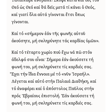
Ταλαίπωρε ἄνθρωπε! Σκύψε κάτω καί δές τόν
Θεό ὡς Θεό καί θά δεῖς μετά τί κάνει ὁ Θεός,
καί γιατί ὅλα αὐτά γίνονται ἔτσι ὅπως
γίνονται.
Καί τό «σήμερον ἐάν τῆς φωνῆς αὐτοῦ
ἀκούσητε, μή σκληρύνητε τάς καρδίας ὑμῶν».
Καί τό τέταρτο χωρίο πού ἔχω νά πῶ στόν
ἀδελφό σου εἶναι· Σήμερα ἐάν ἀκούσετε τή
φωνή του, μή σκληρύνετε τίς καρδιές σας.
Ἔχει τήν ἴδια ἔννοια μέ τό «νῦν Ἰσραήλ».
Λέγεται καί αὐτό στήν Παλαιά Διαθήκη, καί
τό ἀναφέρει καί ὁ ἀπόστολος Παῦλος στήν
πρός Ἑβραίους ἐπιστολή. Ἐάν ἀκούσετε τή
φωνή του, μή σκληρύνετε τίς καρδιές σας.