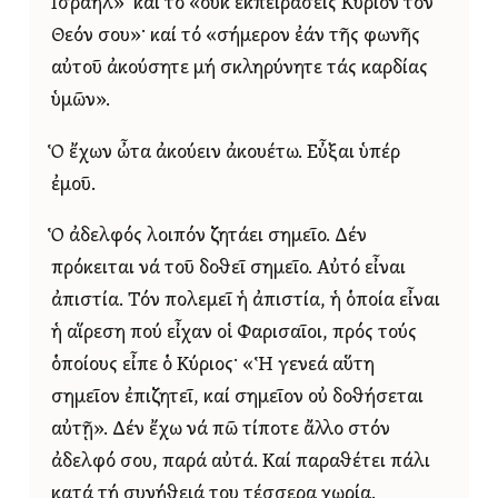
Ἰσραήλ»· καί τό «οὐκ ἐκπειράσεις Κύριον τόν
Θεόν σου»· καί τό «σήμερον ἐάν τῆς φωνῆς
αὐτοῦ ἀκούσητε μή σκληρύνητε τάς καρδίας
ὑμῶν».
Ὁ ἔχων ὦτα ἀκούειν ἀκουέτω. Εὖξαι ὑπέρ
ἐμοῦ.
Ὁ ἀδελφός λοιπόν ζητάει σημεῖο. Δέν
πρόκειται νά τοῦ δοθεῖ σημεῖο. Αὐτό εἶναι
ἀπιστία. Τόν πολεμεῖ ἡ ἀπιστία, ἡ ὁποία εἶναι
ἡ αἵρεση πού εἶχαν οἱ Φαρισαῖοι, πρός τούς
ὁποίους εἶπε ὁ Κύριος· «Ἡ γενεά αὕτη
σημεῖον ἐπιζητεῖ, καί σημεῖον οὐ δοθήσεται
αὐτῇ». Δέν ἔχω νά πῶ τίποτε ἄλλο στόν
ἀδελφό σου, παρά αὐτά. Καί παραθέτει πάλι
κατά τή συνήθειά του τέσσερα χωρία.