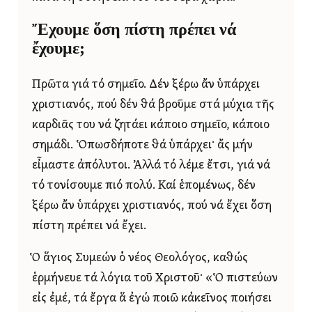
Ἔχουμε ὅση πίστη πρέπει νά
ἔχουμε;
Πρῶτα γιά τό σημεῖο. Δέν ξέρω ἄν ὑπάρχει
χριστιανός, πού δέν θά βροῦμε στά μύχια τῆς
καρδιᾶς του νά ζητάει κάποιο σημεῖο, κάποιο
σημάδι. Ὁπωσδήποτε θά ὑπάρχει· ἄς μήν
εἶμαστε ἀπόλυτοι. Ἀλλά τό λέμε ἔτσι, γιά νά
τό τονίσουμε πιό πολύ. Καί ἑπομένως, δέν
ξέρω ἄν ὑπάρχει χριστιανός, πού νά ἔχει ὅση
πίστη πρέπει νά ἔχει.
Ὁ ἅγιος Συμεών ὁ νέος Θεολόγος, καθώς
ἑρμήνευε τά λόγια τοῦ Χριστοῦ· «Ὁ πιστεύων
εἰς ἐμέ, τά ἔργα ἅ ἐγώ ποιῶ κἀκεῖνος ποιήσει