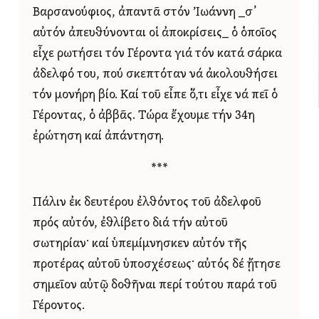
Βαρσανούφιος, ἀπαντᾶ στόν Ἰωάννη _σ᾿
αὐτόν ἀπευθύνονται οἱ ἀποκρίσεις_ ὁ ὁποῖος
εἶχε ρωτήσει τόν Γέροντα γιά τόν κατά σάρκα
ἀδελφό του, πού σκεπτόταν νά ἀκολουθήσει
τόν μονήρη βίο. Καί τοῦ εἶπε ὅ,τι εἶχε νά πεῖ ὁ
Γέροντας, ὁ ἀββᾶς. Τώρα ἔχουμε τήν 34η
ἐρώτηση καί ἀπάντηση.
***
Πάλιν ἐκ δευτέρου ἐλθόντος τοῦ ἀδελφοῦ
πρός αὐτόν, ἐθλίβετο διά τήν αὐτοῦ
σωτηρίαν· καί ὑπεμίμνησκεν αὐτόν τῆς
προτέρας αὐτοῦ ὑποσχέσεως· αὐτός δέ ᾔτησε
σημεῖον αὐτῷ δοθῆναι περί τούτου παρά τοῦ
Γέροντος.