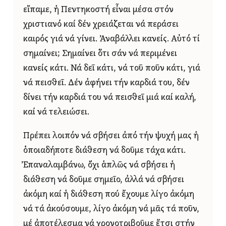
εἴπαμε, ἡ Πεντηκοστή εἶναι μέσα στόν
χριστιανό καί δέν χρειάζεται νά περάσει
καιρός γιά νά γίνει. Ἀναβάλλει κανείς. Αὐτό τί
σημαίνει; Σημαίνει ὅτι σάν νά περιμένει
κανείς κάτι. Νά δεῖ κάτι, νά τοῦ ποῦν κάτι, γιά
νά πεισθεῖ. Δέν ἀφήνει τήν καρδιά του, δέν
δίνει τήν καρδιά του νά πεισθεῖ μιά καί καλή,
καί νά τελειώσει.
Πρέπει λοιπόν νά σβήσει ἀπό τήν ψυχή μας ἡ
ὁποιαδήποτε διάθεση νά δοῦμε τάχα κάτι.
Ἐπαναλαμβάνω, ὄχι ἁπλῶς νά σβήσει ἡ
διάθεση νά δοῦμε σημεῖο, ἀλλά νά σβήσει
ἀκόμη καί ἡ διάθεση πού ἔχουμε λίγο ἀκόμη
νά τά ἀκούσουμε, λίγο ἀκόμη νά μᾶς τά ποῦν,
μέ ἀποτέλεσμα νά χρονοτριβοῦμε ἔτσι στήν