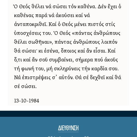
Ὁ Θεός θέλει νά σώσει τόν καθένα. Δέν ἔχει ὁ
καθένας παρά νά ἀκούσει καί νά
ἀνταποκριθεῖ. Καί ὁ Θεός μένει πιστός στίς
ὑποσχέσεις του. Ὁ Θεός «πάντας ἀνθρώπους
θέλει σωθῆναι», πάντας ἀνθρώπους λοιπόν
θά σώσει· κι ἐσένα, ὅποιος καί ἄν εἶσαι. Καί
ὅ,τι καί ἄν σοῦ συμβαίνει, σήμερα πού ἀκοῦς
τή φωνή του, μή σκληρύνεις τήν καρδία σου.
Νά ἐπιστρέψεις σ᾿ αὐτόν. Θά σέ δεχθεῖ καί θά
σέ σώσει.
13-10-1984
ΔΙΕΥΘΥΝΣΗ