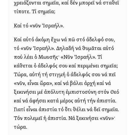
χρειάζονται σημεῖα, καί δέν μπορεῖ νά σταθεῖ
τίποτε. Τί σημεῖα;
Καί τό «νῦν Ἰσραήλ».
Καί αὐτό ἀκόμη ἔχω νά πῶ στό ἀδελφό σου,
τό «νῦν Ἰσραήλ». Δηλαδή νά θυμᾶται αὐτό
πού λέει ὁ Μωυσῆς· «Νῦν Ἰσραήλ». Τί
κάθεται ὁ ἀδελφός σου καί περιμένει σημεῖα;
Τώρα, αὐτή τή στιγμή ὁ ἀδελφός σου νά πεῖ
«νῦν, εἶναι ὥρα», καί νά βάλει ἀρχή καί νά
ξεκινήσει μέ ἀπόλυτη ἐμπιστοσύνη στόν Θεό
καί νά ἀφήσει κατά μέρος αὐτή τήν ἀπιστία.
Γιατί εἶναι ἀπιστία τό ὅτι θέλει νά δεῖ σημεῖα.
Τόν πολεμεῖ ἡ ἀπιστία. Νά ξεκινήσει «νῦν»·
τώρα.