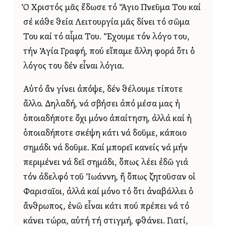
Ὁ Χριστός μᾶς ἔδωσε τό Ἅγιο Πνεῦμα Του καί
σέ κάθε θεία Λειτουργία μᾶς δίνει τό σῶμα
Του καί τό αἷμα Του. Ἔχουμε τόν λόγο του,
τήν Ἁγία Γραφή, πού εἴπαμε ἄλλη φορά ὅτι ὁ
λόγος του δέν εἶναι λόγια.
Αὐτό ἄν γίνει ἀπόψε, δέν θέλουμε τίποτε
ἄλλο. Δηλαδή, νά σβήσει ἀπό μέσα μας ἡ
ὁποιαδήποτε ὄχι μόνο ἀπαίτηση, ἀλλά καί ἡ
ὁποιαδήποτε σκέψη κάτι νά δοῦμε, κάποιο
σημάδι νά δοῦμε. Καί μπορεῖ κανείς νά μήν
περιμένει νά δεῖ σημάδι, ὅπως λέει ἐδῶ γιά
τόν ἀδελφό τοῦ Ἰωάννη, ἤ ὅπως ζητοῦσαν οἱ
Φαρισαῖοι, ἀλλά καί μόνο τό ὅτι ἀναβάλλει ὁ
ἄνθρωπος, ἐνῶ εἶναι κάτι πού πρέπει νά τό
κάνει τώρα, αὐτή τή στιγμή, φθάνει. Γιατί,