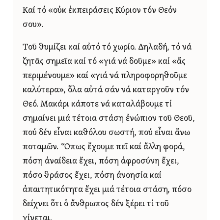
Καί τό «οὐκ ἐκπειράσεις Κύριον τόν Θεόν
σου».
Τοῦ θυμίζει καί αὐτό τό χωρίο. Δηλαδή, τό νά
ζητᾶς σημεῖα καί τό «γιά νά δοῦμε» καί «ἄς
περιμένουμε» καί «γιά νά πληροφορηθοῦμε
καλύτερα», ὅλα αὐτά σάν νά καταργοῦν τόν
Θεό. Μακάρι κάποτε νά καταλάβουμε τί
σημαίνει μιά τέτοια στάση ἐνώπιον τοῦ Θεοῦ,
πού δέν εἶναι καθόλου σωστή, πού εἶναι ἄνω
ποταμῶν. Ὅπως ἔχουμε πεῖ καί ἄλλη φορά,
πόση ἀναίδεια ἔχει, πόση ἀφροσύνη ἔχει,
πόσο θράσος ἔχει, πόση ἀνοησία καί
ἀπαιτητικότητα ἔχει μιά τέτοια στάση, πόσο
δείχνει ὅτι ὁ ἄνθρωπος δέν ξέρει τί τοῦ
γίνεται.