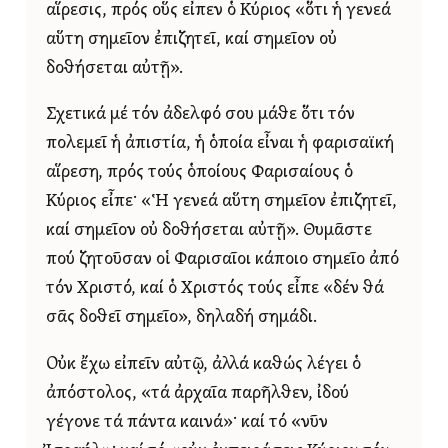
αἵρεσις, πρός οὕς εἶπεν ὁ Κύριος «ὅτι ἡ γενεά
αὕτη σημεῖον ἐπιζητεῖ, καί σημεῖον οὐ
δοθήσεται αὐτῇ».
Σχετικά μέ τόν ἀδελφό σου μάθε ὅτι τόν
πολεμεῖ ἡ ἀπιστία, ἡ ὁποία εἶναι ἡ φαρισαϊκή
αἵρεση, πρός τούς ὁποίους Φαρισαίους ὁ
Κύριος εἶπε· «Ἡ γενεά αὕτη σημεῖον ἐπιζητεῖ,
καί σημεῖον οὐ δοθήσεται αὐτῇ». Θυμᾶστε
πού ζητοῦσαν οἱ Φαρισαῖοι κάποιο σημεῖο ἀπό
τόν Χριστό, καί ὁ Χριστός τούς εἶπε «δέν θά
σᾶς δοθεῖ σημεῖο», δηλαδή σημάδι.
Οὐκ ἔχω εἰπεῖν αὐτῷ, ἀλλά καθώς λέγει ὁ
ἀπόστολος, «τά ἀρχαῖα παρῆλθεν, ἰδού
γέγονε τά πάντα καινά»· καί τό «νῦν