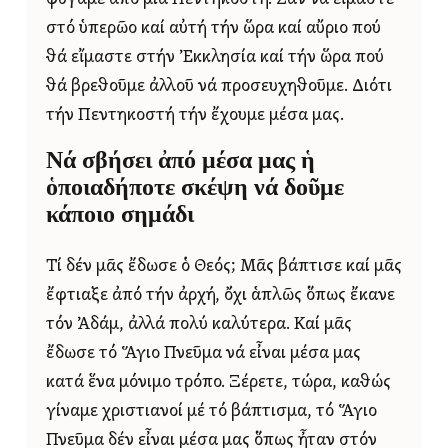
στό ὑπερῶο καί αὐτή τήν ὥρα καί αὔριο πού
θά εἴμαστε στήν Ἐκκλησία καί τήν ὥρα πού
θά βρεθοῦμε ἀλλοῦ νά προσευχηθοῦμε. Διότι
τήν Πεντηκοστή τήν ἔχουμε μέσα μας.
Νά σβήσει ἀπό μέσα μας ἡ
ὁποιαδήποτε σκέψη νά δοῦμε
κάποιο σημάδι
Τί δέν μᾶς ἔδωσε ὁ Θεός; Μᾶς βάπτισε καί μᾶς
ἔφτιαξε ἀπό τήν ἀρχή, ὄχι ἁπλῶς ὅπως ἔκανε
τόν Ἀδάμ, ἀλλά πολύ καλύτερα. Καί μᾶς
ἔδωσε τό Ἅγιο Πνεῦμα νά εἶναι μέσα μας
κατά ἕνα μόνιμο τρόπο. Ξέρετε, τώρα, καθώς
γίναμε χριστιανοί μέ τό βάπτισμα, τό Ἅγιο
Πνεῦμα δέν εἶναι μέσα μας ὅπως ἦταν στόν