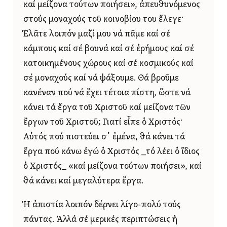
καί μείζονα τούτων ποιήσει», ἀπευθυνόμενος
στούς μοναχούς τοῦ κοινοβίου του ἔλεγε·
Ἐλᾶτε λοιπόν μαζί μου νά πᾶμε καί σέ
κάμπους καί σέ βουνά καί σέ ἐρήμους καί σέ
κατοικημένους χώρους καί σέ κοσμικούς καί
σέ μοναχούς καί νά ψάξουμε. Θά βροῦμε
κανέναν πού νά ἔχει τέτοια πίστη, ὥστε νά
κάνει τά ἔργα τοῦ Χριστοῦ καί μείζονα τῶν
ἔργων τοῦ Χριστοῦ; Γιατί εἶπε ὁ Χριστός·
Αὐτός πού πιστεύει σ᾿ ἐμένα, θά κάνει τά
ἔργα πού κάνω ἐγώ ὁ Χριστός _τό λέει ὁ ἴδιος
ὁ Χριστός_ «καί μείζονα τούτων ποιήσει», καί
θά κάνει καί μεγαλύτερα ἔργα.
Ἡ ἀπιστία λοιπόν δέρνει λίγο-πολύ τούς
πάντας. Ἀλλά σέ μερικές περιπτώσεις ἡ