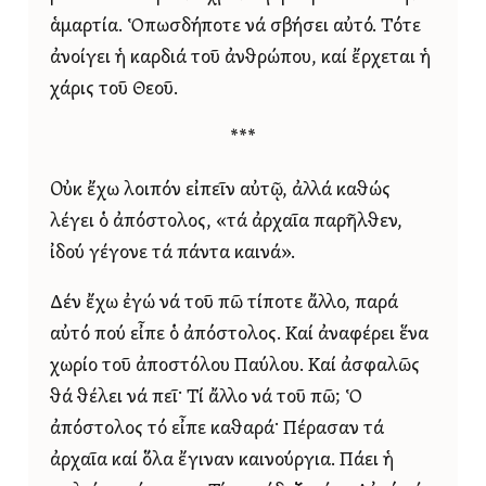
ἁμαρτία. Ὁπωσδήποτε νά σβήσει αὐτό. Τότε
ἀνοίγει ἡ καρδιά τοῦ ἀνθρώπου, καί ἔρχεται ἡ
χάρις τοῦ Θεοῦ.
***
Οὐκ ἔχω λοιπόν εἰπεῖν αὐτῷ, ἀλλά καθώς
λέγει ὁ ἀπόστολος, «τά ἀρχαῖα παρῆλθεν,
ἰδού γέγονε τά πάντα καινά».
Δέν ἔχω ἐγώ νά τοῦ πῶ τίποτε ἄλλο, παρά
αὐτό πού εἶπε ὁ ἀπόστολος. Καί ἀναφέρει ἕνα
χωρίο τοῦ ἀποστόλου Παύλου. Καί ἀσφαλῶς
θά θέλει νά πεῖ· Τί ἄλλο νά τοῦ πῶ; Ὁ
ἀπόστολος τό εἶπε καθαρά· Πέρασαν τά
ἀρχαῖα καί ὅλα ἔγιναν καινούργια. Πάει ἡ