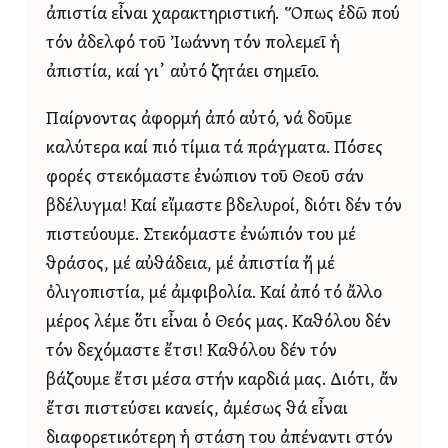
ἀπιστία εἶναι χαρακτηριστική. Ὅπως ἐδῶ πού
τόν ἀδελφό τοῦ Ἰωάννη τόν πολεμεῖ ἡ
ἀπιστία, καί γι᾿ αὐτό ζητάει σημεῖο.
Παίρνοντας ἀφορμή ἀπό αὐτό, νά δοῦμε
καλύτερα καί πιό τίμια τά πράγματα. Πόσες
φορές στεκόμαστε ἐνώπιον τοῦ Θεοῦ σάν
βδέλυγμα! Καί εἴμαστε βδελυροί, διότι δέν τόν
πιστεύουμε. Στεκόμαστε ἐνώπιόν του μέ
θράσος, μέ αὐθάδεια, μέ ἀπιστία ἤ μέ
ὀλιγοπιστία, μέ ἀμφιβολία. Καί ἀπό τό ἄλλο
μέρος λέμε ὅτι εἶναι ὁ Θεός μας. Καθόλου δέν
τόν δεχόμαστε ἔτσι! Καθόλου δέν τόν
βάζουμε ἔτσι μέσα στήν καρδιά μας. Διότι, ἄν
ἔτσι πιστεύσει κανείς, ἀμέσως θά εἶναι
διαφορετικότερη ἡ στάση του ἀπέναντι στόν