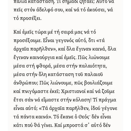
παλιά κατάσταση. Τί σημάδι ζητάει; Αὐτό νά
πεῖς στόν ἀδελφό σου, καί νά τό ἀκούσει, νά
τό προσέξει.
Καί ἐμεῖς τώρα μέ τή σειρά μας νά τό
προσέξουμε. Εἶναι γεγονός αὐτό, ὅτι «τά
ἀρχαῖα παρῆλθεν», καί ὅλα ἔγιναν καινά, ὅλα
ἔγιναν καινούργια καί ἐμεῖς. Πῶς λιώνουμε
μέσα στή φθορά, μέσα στήν παλαιότητα,
μέσα στήν ὅλη κατάσταση τοῦ παλαιοῦ
ἀνθρώπου; Πῶς λιώνουμε, πῶς βουλιάζουμε
καί πνιγόμαστε ἐκεῖ; Χριστιανοί καί νά ζοῦμε
ἔτσι σάν νά εἴμαστε στήν κόλαση! Τί πράγμα
εἶναι αὐτό; «Τά ἀρχαῖα παρῆλθεν, ἰδού γέγονε
τά πάντα καινά». Τό ἔκανε ὁ Θεός· δέν εἶναι
κάτι πού θά γίνει. Καί μπροστά σ᾿ αὐτό δέν