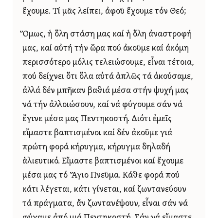
ἔχουμε. Τί μᾶς λείπει, ἀφοῦ ἔχουμε τόν Θεό;
Ὅμως, ἡ ὅλη στάση μας καί ἡ ὅλη ἀναστροφή
μας, καί αὐτή τήν ὥρα πού ἀκοῦμε καί ἀκόμη
περισσότερο μόλις τελειώσουμε, εἶναι τέτοια,
πού δείχνει ὅτι ὅλα αὐτά ἁπλῶς τά ἀκούσαμε,
ἀλλά δέν μπῆκαν βαθιά μέσα στήν ψυχή μας
νά τήν ἀλλοιώσουν, καί νά φύγουμε σάν νά
ἔγινε μέσα μας Πεντηκοστή. Διότι ἐμεῖς
εἴμαστε βαπτισμένοι καί δέν ἀκοῦμε γιά
πρώτη φορά κήρυγμα, κήρυγμα δηλαδή
ἁλιευτικό. Εἴμαστε βαπτισμένοι καί ἔχουμε
μέσα μας τό Ἅγιο Πνεῦμα. Κάθε φορά πού
κάτι λέγεται, κάτι γίνεται, καί ζωντανεύουν
τά πράγματα, ἄν ζωντανέψουν, εἶναι σάν νά
φύγαμε ἀπό μιά Πεντηκοστή. Σάν νά εἴμαστε