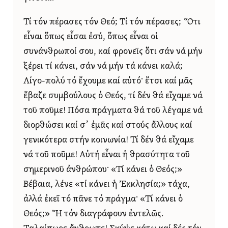
Τί τόν πέρασες τόν Θεό; Τί τόν πέρασες; Ὅτι
εἶναι ὅπως εἶσαι ἐσύ, ὅπως εἶναι οἱ
συνάνθρωποί σου, καί φρονεῖς ὅτι σάν νά μήν
ξέρει τί κάνει, σάν νά μήν τά κάνει καλά;
Λίγο-πολύ τό ἔχουμε καί αὐτό· ἔτσι καί μᾶς
ἔβαζε συμβούλους ὁ Θεός, τί δέν θά εἴχαμε νά
τοῦ ποῦμε! Πόσα πράγματα θά τοῦ λέγαμε νά
διορθώσει καί σ᾿ ἐμᾶς καί στούς ἄλλους καί
γενικότερα στήν κοινωνία! Τί δέν θά εἴχαμε
νά τοῦ ποῦμε! Αὐτή εἶναι ἡ θρασύτητα τοῦ
σημερινοῦ ἀνθρώπου· «Τί κάνει ὁ Θεός;»
Βέβαια, λένε «τί κάνει ἡ Ἐκκλησία;» τάχα,
ἀλλά ἐκεῖ τό πᾶνε τό πράγμα· «Τί κάνει ὁ
Θεός;» Ἤ τόν διαγράφουν ἐντελῶς.