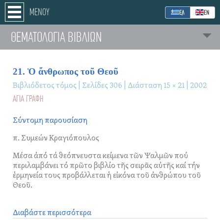
ΜΕΝΟΥ
ΕΛ
ΕΝ
ΘΕΜΑΤΟΛΟΓΊΑ ΒΙΒΛΙΩΝ
21. Ὁ ἄνθρωπος τοῦ Θεοῦ
Βιβλιόδετος τόμος | Σελίδες 306 | Διάσταση 15 × 21 | 2002
ΑΓΙΑ ΓΡΑΦΗ
Σύντομη παρουσίαση
π. Συμεών Κραγιόπουλος
Μέσα ἀπό τά θεόπνευστα κείμενα τῶν Ψαλμῶν πού
περιλαμβάνει τό πρῶτο βιβλίο τῆς σειρᾶς αὐτῆς καί τήν
ἑρμηνεία τους προβάλλεται ἡ εἰκόνα τοῦ ἀνθρώπου τοῦ
Θεοῦ.
Διαβάστε περισσότερα