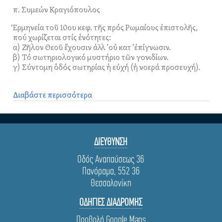
π. Συμεών Κραγιόπουλος
Ἑρμηνεία τοῦ 10ου κεφ. τῆς πρός Ρωμαίους ἐπιστολῆς,
πού χωρίζεται στίς ἑνότητες:
α) Ζῆλον Θεοῦ ἔχουσιν ἀλλ ̓ οὐ κατ ̓ ἐπίγνωσιν.
β) Τό σωτηριολογικό μυστήριο τῶν γονιδίων.
γ) Σύντομη ὁδός σωτηρίας ἡ εὐχή (ἡ νοερά προσευχή).
Διαβάστε περισσότερα
ΔΙΕΥΘΥΝΣΗ
Οδός Αναπαύσεως 36
Πανόραμα, 552 36
Θεσσαλονίκη
ΟΔΗΓΙΕΣ ΔΙΑΔΡΟΜΗΣ
Προβολή Google Maps