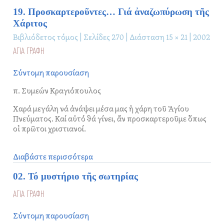
19. Προσκαρτεροῦντες… Γιά ἀναζωπύρωση τῆς
Χάριτος
Βιβλιόδετος τόμος | Σελίδες 270 | Διάσταση 15 × 21 | 2002
ΑΓΙΑ ΓΡΑΦΗ
Σύντομη παρουσίαση
π. Συμεών Κραγιόπουλος
Χαρά μεγάλη νά ἀνάψει μέσα μας ἡ χάρη τοῦ Ἁγίου
Πνεύματος. Καί αὐτό θά γίνει, ἄν προσκαρτεροῦμε ὅπως
οἱ πρῶτοι χριστιανοί.
Διαβάστε περισσότερα
02. Τό μυστήριο τῆς σωτηρίας
ΑΓΙΑ ΓΡΑΦΗ
Σύντομη παρουσίαση