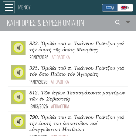
ΜΕΝΟΥ
ΕΛ
ΕΝ
ΚΑΤΗΓΟΡΙΕΣ
& ΕΥΡΕΣΗ
ΟΜΙΛΙΩΝ
933. Ὁμιλία τοῦ π. Ἰωάννου Γρίντζου γιά
ΑΓ
τήν ἑορτή τῆς ὁσίας Μακρίνης
20/07/2026
ΑΓΙΟΛΟΓΙΚΑ
925. Ὁμιλία τοῦ π. Ἰωάννου Γρίντζου γιά
ΑΓ
τόν ὅσιο Παΐσιο τόν Ἁγιορείτη
14/07/2026
ΑΓΙΟΛΟΓΙΚΑ
812. Τῶν ἁγίων Τεσσαράκοντα μαρτύρων
ΑΓ
τῶν ἐν Σεβαστείᾳ
13/03/2026
ΑΓΙΟΛΟΓΙΚΑ
790. Ὁμιλία τοῦ π. Ἰωάννου Γρίντζου γιά
ΑΓ
τήν ἑορτή τοῦ ἀποστόλου καί
εὐαγγελιστοῦ Ματθαίου