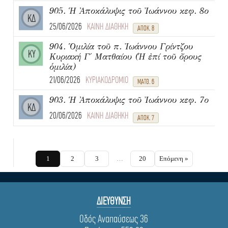
905. Ἡ Ἀποκάλυψις τοῦ Ἰωάννου κεφ. 8ο
ΚΔ
25/06/2026
ΚΑΙΝΗ ΔΙΑΘΗΚΗ
ΑΠΟΚ. 8
904. Ὁμιλία τοῦ π. Ἰωάννου Γρίντζου
ΚΥ
Κυριακή Γ΄ Ματθαίου (Ἡ ἐπί τοῦ ὄρους
ὁμιλία)
21/06/2026
ΚΥΡΙΑΚΟΔΡΟΜΙΟ
ΜΑΤΘ. 6
903. Ἡ Ἀποκάλυψις τοῦ Ἰωάννου κεφ. 7ο
ΚΔ
20/06/2026
ΚΑΙΝΗ ΔΙΑΘΗΚΗ
ΑΠΟΚ. 7
1
2
3
…
20
Επόμενη »
ΔΙΕΥΘΥΝΣΗ
Οδός Αναπαύσεως 36