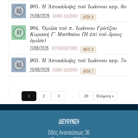
905. Ἡ Ἀποκάλυψις τοῦ Ἰωάννου κεφ. 8ο
ΚΔ
25/06/2026
ΚΑΙΝΗ ΔΙΑΘΗΚΗ
ΑΠΟΚ. 8
904. Ὁμιλία τοῦ π. Ἰωάννου Γρίντζου
ΚΥ
Κυριακή Γ΄ Ματθαίου (Ἡ ἐπί τοῦ ὄρους
ὁμιλία)
21/06/2026
ΚΥΡΙΑΚΟΔΡΟΜΙΟ
ΜΑΤΘ. 6
903. Ἡ Ἀποκάλυψις τοῦ Ἰωάννου κεφ. 7ο
ΚΔ
20/06/2026
ΚΑΙΝΗ ΔΙΑΘΗΚΗ
ΑΠΟΚ. 7
1
2
3
…
20
Επόμενη »
ΔΙΕΥΘΥΝΣΗ
Οδός Αναπαύσεως 36