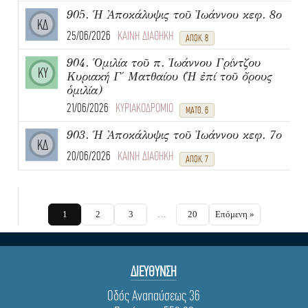
905. Ἡ Ἀποκάλυψις τοῦ Ἰωάννου κεφ. 8ο
ΚΔ
25/06/2026
ΚΑΙΝΗ ΔΙΑΘΗΚΗ
ΑΠΟΚ. 8
904. Ὁμιλία τοῦ π. Ἰωάννου Γρίντζου
ΚΥ
Κυριακή Γ΄ Ματθαίου (Ἡ ἐπί τοῦ ὄρους
ὁμιλία)
21/06/2026
ΚΥΡΙΑΚΟΔΡΟΜΙΟ
ΜΑΤΘ. 6
903. Ἡ Ἀποκάλυψις τοῦ Ἰωάννου κεφ. 7ο
ΚΔ
20/06/2026
ΚΑΙΝΗ ΔΙΑΘΗΚΗ
ΑΠΟΚ. 7
1
2
3
…
20
Επόμενη »
ΔΙΕΥΘΥΝΣΗ
Οδός Αναπαύσεως 36