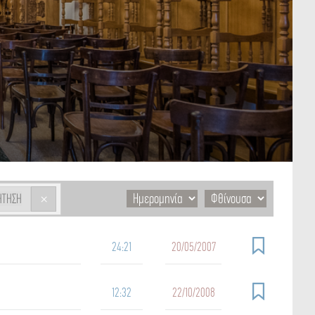
×
ΉΤΗΣΗ
24:21
20/05/2007
12:32
22/10/2008