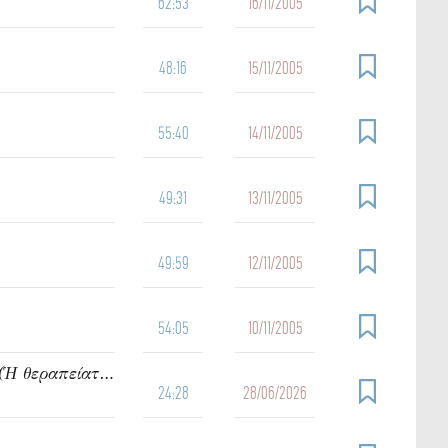
62:53
16/11/2005
48:16
15/11/2005
55:40
14/11/2005
49:31
13/11/2005
49:59
12/11/2005
54:05
10/11/2005
912. Ὁμιλία τοῦ π. Ἰωάννου Γρίντζου Κυριακή Δ΄ Ματθαίου (Ἡ θεραπείατοῦ δούλου τοῦ ἑκατοντάρχου)
24:28
28/06/2026