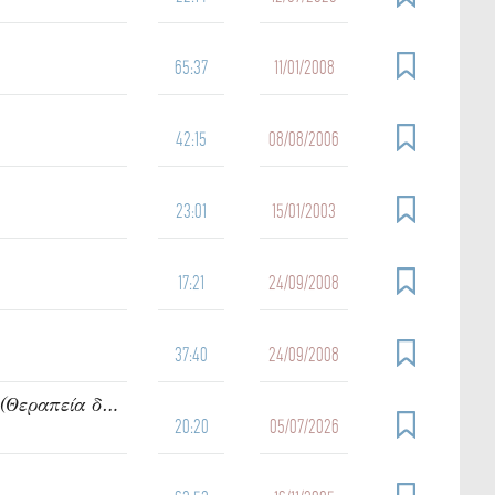
65:37
11/01/2008
42:15
08/08/2006
23:01
15/01/2003
17:21
24/09/2008
37:40
24/09/2008
919. Ὁμιλία τοῦ π. Ἰωάννου Γρίντζου Κυριακή Ε΄ Ματθαίου (Θεραπεία δαιμονιζομένων)
20:20
05/07/2026