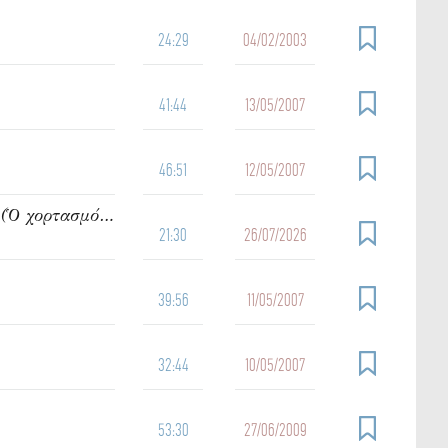
24:29
04/02/2003
41:44
13/05/2007
46:51
12/05/2007
942. Ὁμιλία τοῦ π. Ἰωάννου Γρίντζου Κυριακή Η΄ Ματθαίου (Ὁ χορτασμός τῶν πεντακισχιλίων)
21:30
26/07/2026
39:56
11/05/2007
32:44
10/05/2007
53:30
27/06/2009