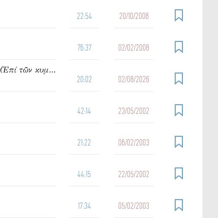
22:54
20/10/2008
76:37
02/02/2008
950. Ὁμιλία τοῦ π. Ἰωάννου Γρίντζου Κυριακή Θ΄ Ματθαίου (Ἐπί τῶν κυμάτων)
20:02
02/08/2026
42:14
23/05/2002
21:22
06/02/2003
44:15
22/05/2002
17:34
05/02/2003